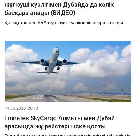
жүргізуші куәлігімен Дубайда да көлік
басқара алады (ВИДЕО)
Қазақстан мен БАӘ жүргізуші куәліктерін өзара таныды
19.06.2026, 20:13
Emirates SkyCargo Алматы мен Дубай
арасында жүк рейстерін іске қосты