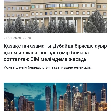
21.04.2026, 22:25
Қазақстан азаматы Дубайда бірнеше ауыр
қылмыс жасағаны үшін өмір бойына
сотталған: СІМ мәлімдеме жасады
Үкімге шағым берілді, іс әлі заңды күшіне енген жоқ