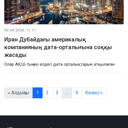
03.04.2026, 11:17
Иран Дубайдағы америкалық
компанияның дата-орталығына соққы
жасады
Олар АҚШ-тың екі елдегі дата орталықтарын атқылаған
« Алдыңғы
1
2
3
…
9
Келесі »