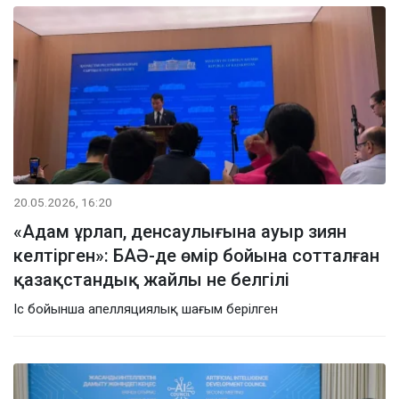
20.05.2026, 16:20
«Адам ұрлап, денсаулығына ауыр зиян
келтірген»: БАӘ-де өмір бойына сотталған
қазақстандық жайлы не белгілі
Іс бойынша апелляциялық шағым берілген