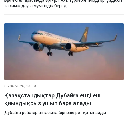
Бұл екі ел арасында әртүрлі жүк түрлерін тиімді әрі үздіксіз
тасымалдауға мүмкіндік береді
05.06.2026, 14:58
Қазақстандықтар Дубайға енді еш
қиындықсыз ұшып бара алады
Дубайға рейстер аптасына бірнеше рет қатынайды