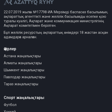
22.07.2019 жылғы №17798-ИА Мерзімді баспасөз басылымын,
ақпараттық агенттікті және желілік басылымды есепке қою
туралы куәлігі, Ақпарат және коммуникация министрлігінің
Ақпарат комитетімен берілген.
Бұл желілік ресурстың ақпараттық өнімдері 18 жастан асқан
адамдарға арналған.
Өңірлер
Астана жаңалықтары
Алматы жаңалықтары
Шымкент жаңалықтары
Павлодар жаңалықтары
Тараз жаңалықтары
Спорт жаңалықтары
Футбол
Хоккей