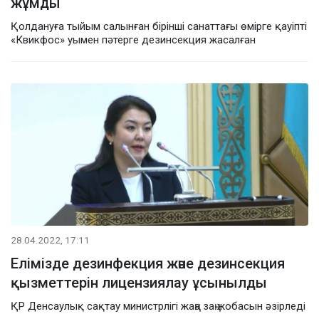
жұмды
Қолдануға тыйым салынған бірінші санаттағы өмірге қауіпті
«Квикфос» уымен пәтерге дезинсекция жасалған
28.04.2022, 17:11
Елімізде дезинфекция және дезинсекция
қызметтерін лицензиялау ұсынылды
ҚР Денсаулық сақтау министрлігі жаңа заң жобасын әзірледі