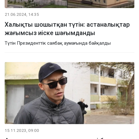
21.06.2024, 14:35
Халықты шошытқан түтін: астаналықтар
жағымсыз иіске шағымданды
Түтін Президенттік саябақ аумағында байқалды
15.11.2023, 09:00