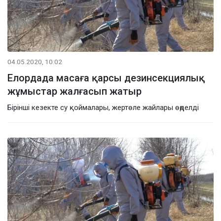
04.05.2020, 10:02
Елордада масаға қарсы дезинсекциялық
жұмыстар жалғасып жатыр
Бірінші кезекте су қоймалары, жертөле жайлары өңделді