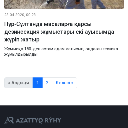
23.04.2020, 00:23
Нұр-Сұлтанда масаларға қарсы
дезинсекция жұмыстары екі ауысымда
жүріп жатыр
Жұмысқа 150-ден астам адам қатысып, ондаған техника
жұмылдырылды
« Алдыңғы
1
2
Келесі »