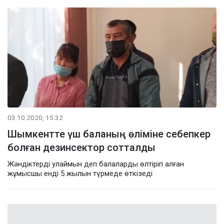
03.10.2020, 15:32
Шымкентте үш баланың өліміне себепкер
болған дезинсектор сотталды
Жәндіктерді улаймын деп балаларды өлтіріп алған
жұмысшы енді 5 жылын түрмеде өткізеді