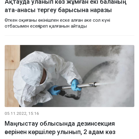
Ақтауда уланып көз жұмған екі баланың
ата-анасы тергеу барысына наразы
Өткен оқиғаны өкінішпен еске алған әке сол күні
отбасымен есеңгіреп қалғанын айтады
05.11.2022, 15:16
Маңғыстау облысында дезинсекция
әсерінен көршілер улынып, 2 адам көз