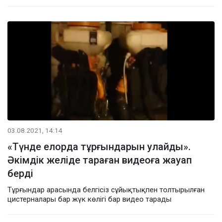
03.08.2021, 14:14
«Түнде елорда тұрғындарын улайды».
Әкімдік желіде тараған видеоға жауап
берді
Тұрғындар арасында белгісіз сұйықтықпен толтырылған
цистерналары бар жүк көлігі бар видео тарады