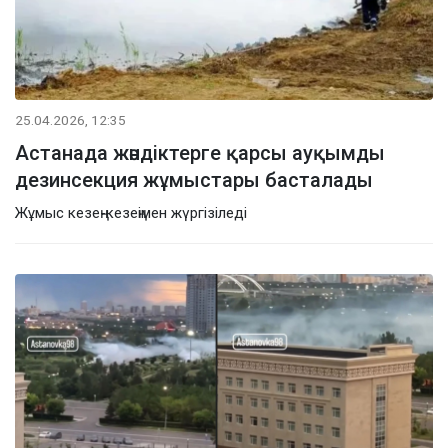
25.04.2026, 12:35
Астанада жәндіктерге қарсы ауқымды
дезинсекция жұмыстары басталады
Жұмыс кезең-кезеңімен жүргізіледі