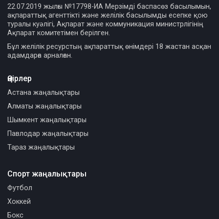
22.07.2019 жылғы №17798-ИА Мерзімді баспасөз басылымын,
ақпараттық агенттікті және желілік басылымды есепке қою
туралы куәлігі, Ақпарат және коммуникация министрлігінің
Ақпарат комитетімен берілген.
Бұл желілік ресурстың ақпараттық өнімдері 18 жастан асқан
адамдарға арналған.
Өңірлер
Астана жаңалықтары
Алматы жаңалықтары
Шымкент жаңалықтары
Павлодар жаңалықтары
Тараз жаңалықтары
Спорт жаңалықтары
Футбол
Хоккей
Бокс