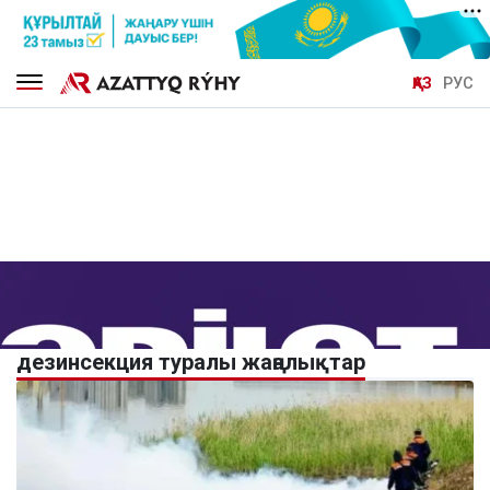
ҚАЗ
РУС
дезинсекция туралы жаңалықтар