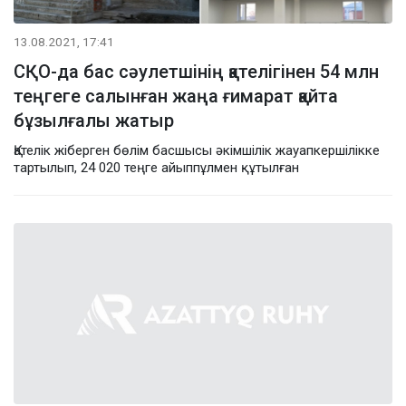
13.08.2021, 17:41
СҚО-да бас сәулетшінің қателігінен 54 млн
теңгеге салынған жаңа ғимарат қайта
бұзылғалы жатыр
Қателік жіберген бөлім басшысы әкімшілік жауапкершілікке
тартылып, 24 020 теңге айыппұлмен құтылған