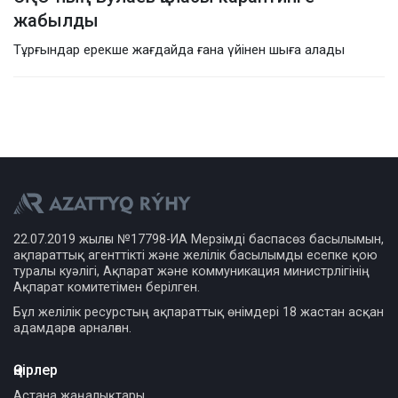
жабылды
Тұрғындар ерекше жағдайда ғана үйінен шыға алады
22.07.2019 жылғы №17798-ИА Мерзімді баспасөз басылымын,
ақпараттық агенттікті және желілік басылымды есепке қою
туралы куәлігі, Ақпарат және коммуникация министрлігінің
Ақпарат комитетімен берілген.
Бұл желілік ресурстың ақпараттық өнімдері 18 жастан асқан
адамдарға арналған.
Өңірлер
Астана жаңалықтары