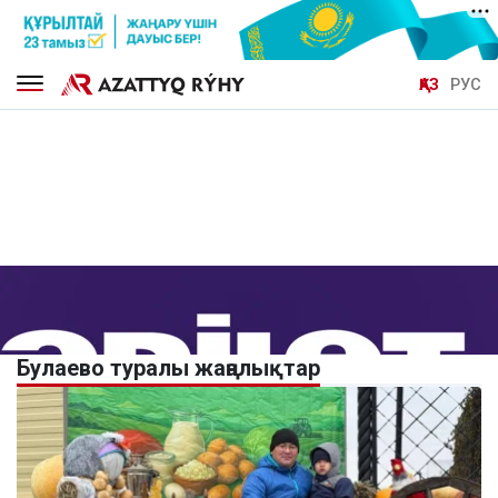
ҚАЗ
РУС
Булаево туралы жаңалықтар