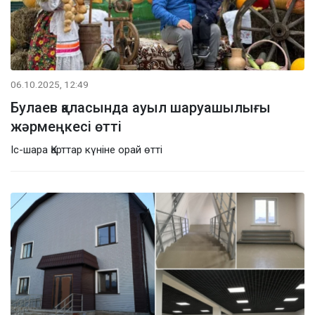
06.10.2025, 12:49
Булаев қаласында ауыл шаруашылығы
жәрмеңкесі өтті
Іс-шара Қарттар күніне орай өтті