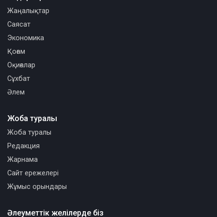
Жаңалықтар
Саясат
Экономика
Қоғам
Оқиғалар
Сұхбат
Әлем
Жоба туралы
Жоба туралы
Редакция
Жарнама
Сайт ережелері
Жұмыс орындары
Әлеуметтік желілерде біз