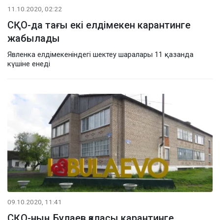
11.10.2020, 02:22
СҚО-да тағы екі елдімекен карантинге
жабылады
Явленка елдімекеніндегі шектеу шаралары 11 қазанда
күшіне енеді
09.10.2020, 11:41
СҚО-ның Булаев қаласы карантинге