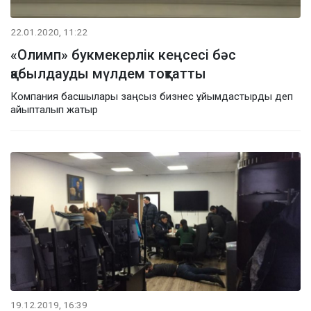
22.01.2020, 11:22
«Олимп» букмекерлік кеңсесі бәс
қабылдауды мүлдем тоқтатты
Компания басшылары заңсыз бизнес ұйымдастырды деп
айыпталып жатыр
19.12.2019, 16:39