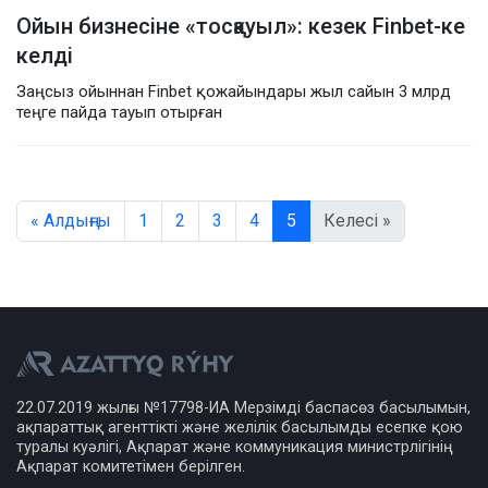
Ойын бизнесіне «тосқауыл»: кезек Finbet-ке
келді
Заңсыз ойыннан Finbet қожайындары жыл сайын 3 млрд
теңге пайда тауып отырған
« Алдыңғы
1
2
3
4
5
Келесі »
22.07.2019 жылғы №17798-ИА Мерзімді баспасөз басылымын,
ақпараттық агенттікті және желілік басылымды есепке қою
туралы куәлігі, Ақпарат және коммуникация министрлігінің
Ақпарат комитетімен берілген.