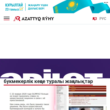
ҚАЗ
РУС
букмекерлік кеңсе туралы жаңалықтар