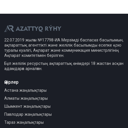
22.07.2019 жылғы №17798-ИА Мерзімді баспасөз басылымын,
ақпараттық агенттікті және желілік басылымды есепке қою
туралы куәлігі, Ақпарат және коммуникация министрлігінің
Ақпарат комитетімен берілген.
Бұл желілік ресурстың ақпараттық өнімдері 18 жастан асқан
адамдарға арналған.
Өңірлер
Астана жаңалықтары
Алматы жаңалықтары
Шымкент жаңалықтары
Павлодар жаңалықтары
Тараз жаңалықтары