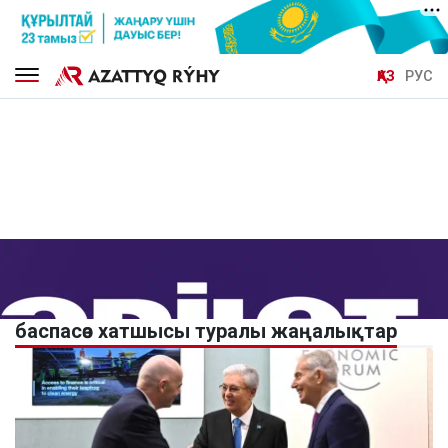
ҚАЗ
РУС
баспасөз хатшысы туралы жаңалықтар