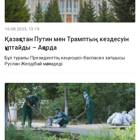
16.08.2025, 13:19
Қазақстан Путин мен Трамптың кездесуін
құптайды – Ақорда
Бұл туралы Президенттің кеңесшісі-баспасөз хатшысы
Руслан Желдібай мәлімдеді