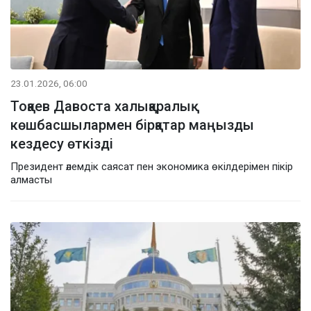
23.01.2026, 06:00
Тоқаев Давоста халықаралық
көшбасшылармен бірқатар маңызды
кездесу өткізді
Президент әлемдік саясат пен экономика өкілдерімен пікір
алмасты