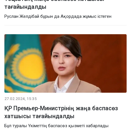
тағайындалды
Руслан Желдібай бұрын да Ақордада жұмыс істеген
27.02.2024, 15:35
ҚР Премьер-Министрінің жаңа баспасөз
хатшысы тағайындалды
Бұл туралы Үкіметтің баспасөз қызметі хабарлады