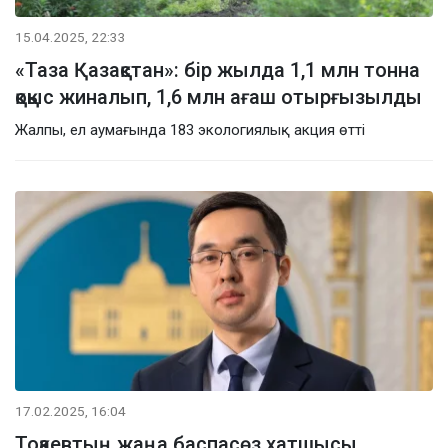
15.04.2025, 22:33
«Таза Қазақстан»: бір жылда 1,1 млн тонна
қоқыс жиналып, 1,6 млн ағаш отырғызылды
Жалпы, ел аумағында 183 экологиялық акция өтті
17.02.2025, 16:04
Тоқаевтың жаңа баспасөз хатшысы