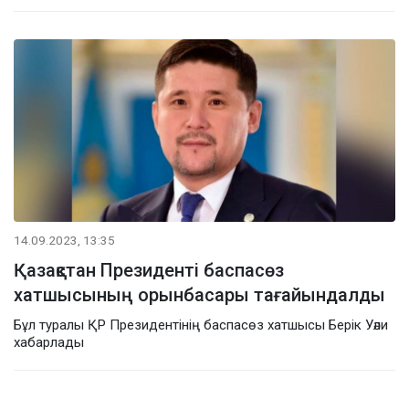
14.09.2023, 13:35
Қазақстан Президенті баспасөз
хатшысының орынбасары тағайындалды
Бұл туралы ҚР Президентінің баспасөз хатшысы Берік Уәли
хабарлады