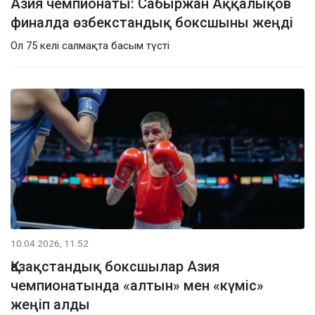
Азия чемпионаты: Сабыржан Аққалықов
финалда өзбекстандық боксшыны жеңді
Ол 75 келі салмақта басым түсті
10.04.2026, 11:52
Қазақстандық боксшылар Азия
чемпионатында «алтын» мен «күміс»
жеңіп алды