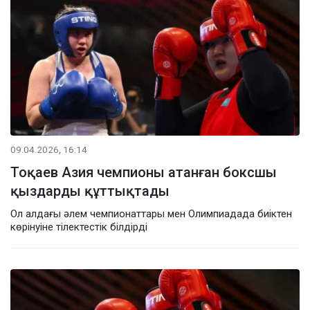
09.04.2026, 16:14
Тоқаев Азия чемпионы атанған боксшы
қыздарды құттықтады
Ол алдағы әлем чемпионаттары мен Олимпиадада биіктен
көрінуіне тілектестік білдірді