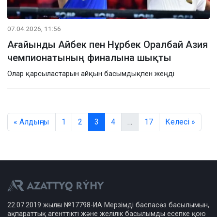
07.04.2026, 11:56
Ағайынды Айбек пен Нұрбек Оралбай Азия
чемпионатының финалына шықты
Олар қарсыластарын айқын басымдықпен жеңді
« Алдыңғы
1
2
3
4
…
17
Келесі »
22.07.2019 жылғы №17798-ИА Мерзімді баспасөз басылымын,
ақпараттық агенттікті және желілік басылымды есепке қою