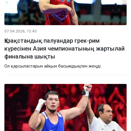
07.04.2026, 13:45
Қазақстандық палуандар грек-рим
күресінен Азия чемпионатының жартылай
финалына шықты
Ол қарсыластарын айқын басымдықпен жеңді