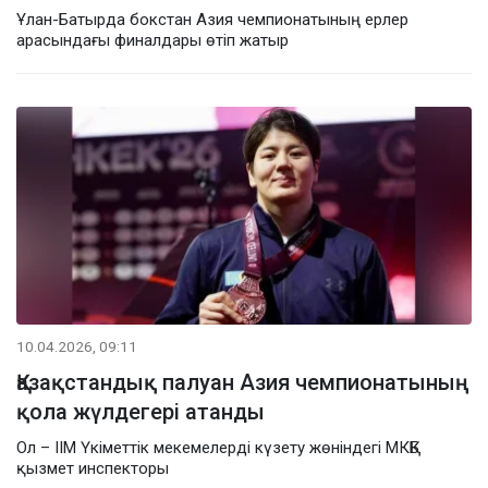
Ұлан-Батырда бокстан Азия чемпионатының ерлер
арасындағы финалдары өтіп жатыр
10.04.2026, 09:11
Қазақстандық палуан Азия чемпионатының
қола жүлдегері атанды
Ол – ІІМ Үкіметтік мекемелерді күзету жөніндегі МКҚБ
қызмет инспекторы