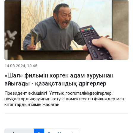
14.08.2024, 10:45
«Шал» фильмін көрген адам ауруынан
айығады - қазақстандық дәрігерлер
Президент әкімшілігі Ұлттық госпиталінің дәрігерлері
науқастардың сауығып кетуге көмектесетін фильмдер мен
кітаптардың тізімін жасаған