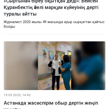
«Сыртынан біреу оқытқан деді»: Бейсен
Құранбектің әйелі марқұм күйеуінің дерті
туралы айтты
Журналист 2020 жылы 49 жасында ауыр сырқаттан қайтыс
болды
15.05.2025, 14:43
Астанада жасөспірім обыр дертін жеңіп