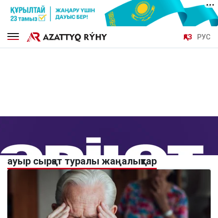
ҚАЗ
РУС
ауыр сырқат туралы жаңалықтар