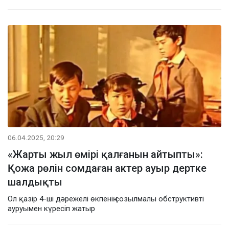
06.04.2025, 20:29
«Жарты жыл өмірі қалғанын айтыпты»:
Қожа рөлін сомдаған актер ауыр дертке
шалдықты
Ол қазір 4-ші дәрежелі өкпенің созылмалы обструктивті
ауруымен күресіп жатыр