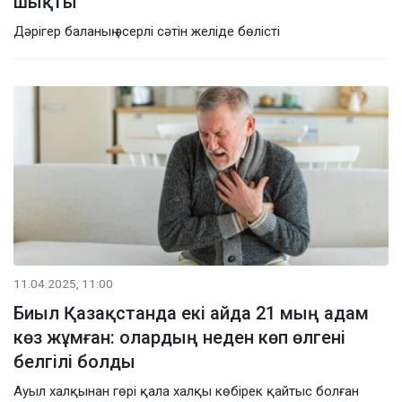
шықты
Дәрігер баланың әсерлі сәтін желіде бөлісті
11.04.2025, 11:00
Биыл Қазақстанда екі айда 21 мың адам
көз жұмған: олардың неден көп өлгені
белгілі болды
Ауыл халқынан гөрі қала халқы көбірек қайтыс болған