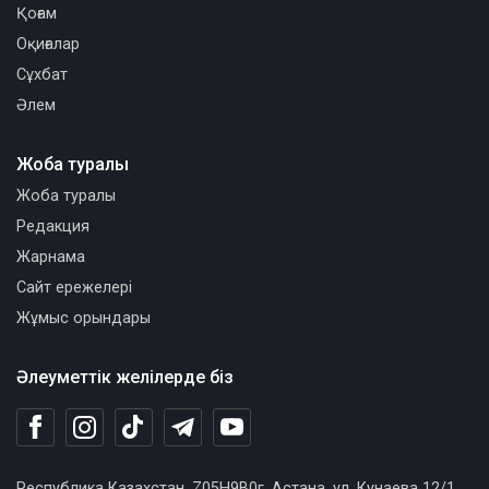
Қоғам
Оқиғалар
Сұхбат
Әлем
Жоба туралы
Жоба туралы
Редакция
Жарнама
Сайт ережелері
Жұмыс орындары
Әлеуметтік желілерде біз
Республика Казахстан, Z05H9B0г. Астана, ул. Кунаева 12/1