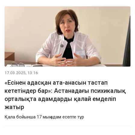
17.03.2025, 13:16
«Есінен адасқан ата-анасын тастап
кететіндер бар»: Астанадағы психикалық
орталықта адамдарды қалай емделіп
жатыр
Қала бойынша 17 мың адам есепте тұр