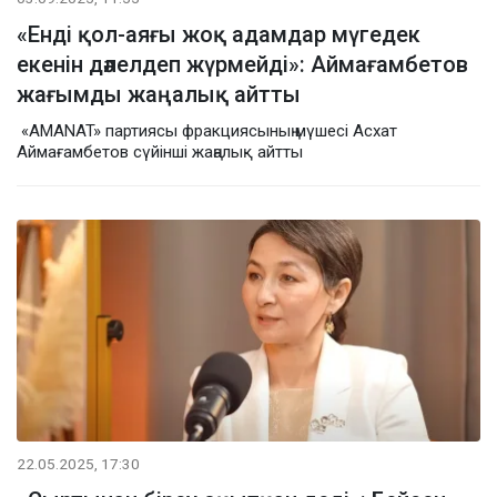
«Енді қол-аяғы жоқ адамдар мүгедек
екенін дәлелдеп жүрмейді»: Аймағамбетов
жағымды жаңалық айтты
«AMANAT» партиясы фракциясының мүшесі Асхат
Аймағамбетов сүйінші жаңалық айтты
22.05.2025, 17:30