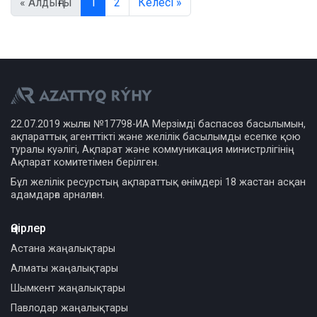
« Алдыңғы
1
2
Келесі »
22.07.2019 жылғы №17798-ИА Мерзімді баспасөз басылымын,
ақпараттық агенттікті және желілік басылымды есепке қою
туралы куәлігі, Ақпарат және коммуникация министрлігінің
Ақпарат комитетімен берілген.
Бұл желілік ресурстың ақпараттық өнімдері 18 жастан асқан
адамдарға арналған.
Өңірлер
Астана жаңалықтары
Алматы жаңалықтары
Шымкент жаңалықтары
Павлодар жаңалықтары