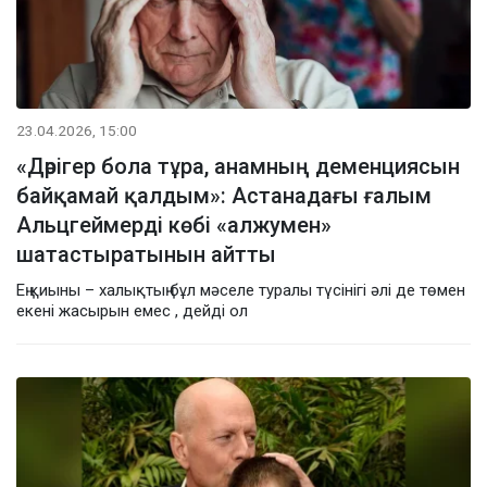
23.04.2026, 15:00
«Дәрігер бола тұра, анамның деменциясын
байқамай қалдым»: Астанадағы ғалым
Альцгеймерді көбі «алжумен»
шатастыратынын айтты
Ең қиыны – халықтың бұл мәселе туралы түсінігі әлі де төмен
екені жасырын емес , дейді ол