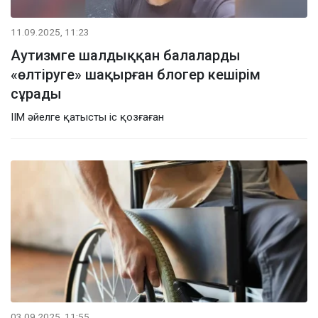
11.09.2025, 11:23
Аутизмге шалдыққан балаларды
«өлтіруге» шақырған блогер кешірім
сұрады
ІІМ әйелге қатысты іс қозғаған
03.09.2025, 11:55