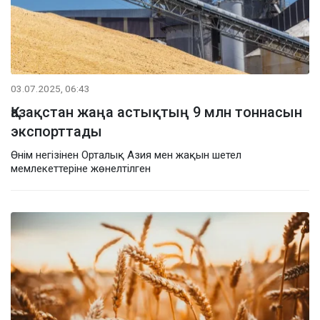
03.07.2025, 06:43
Қазақстан жаңа астықтың 9 млн тоннасын
экспорттады
Өнім негізінен Орталық Азия мен жақын шетел
мемлекеттеріне жөнелтілген