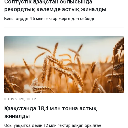
Солтүстік Қазақстан облысында
рекордтық көлемде астық жиналды
Биыл өңрде 4,5 млн гектар жерге дән себілді
30.09.2025, 13:12
Қазақстанда 18,4 млн тонна астық
жиналды
Осы уақытқа дейін 12 млн гектар алқап орылған