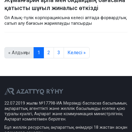
қатысты шұғыл жиналыс өткізді
Ол Азық-түлік корпорациясына келесі аптада форвардтық
сатып алу бағасын жариялауды тапсырды
« Алдыңғы
1
2
3
Келесі »
22.07.2019 жылғы №17798-ИА Мерзімді баспасөз басылымын,
ақпараттық агенттікті және желілік басылымды есепке қою
туралы куәлігі, Ақпарат және коммуникация министрлігінің
Ақпарат комитетімен берілген.
Бұл желілік ресурстың ақпараттық өнімдері 18 жастан асқан