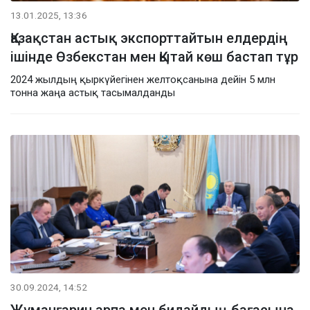
13.01.2025, 13:36
Қазақстан астық экспорттайтын елдердің
ішінде Өзбекстан мен Қытай көш бастап тұр
2024 жылдың қыркүйегінен желтоқсанына дейін 5 млн
тонна жаңа астық тасымалданды
30.09.2024, 14:52
Жұманғарин арпа мен бидайдың бағасына