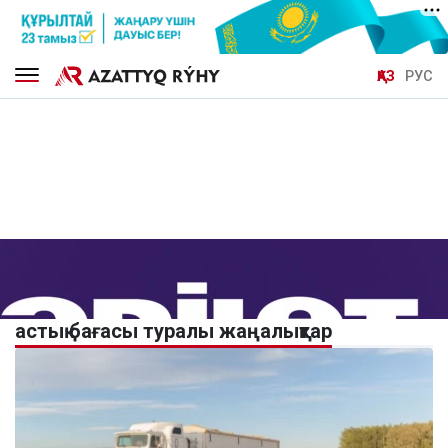
ҚАЗ
РУС
астық бағасы туралы жаңалықтар