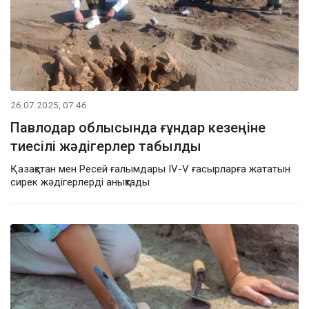
26.07.2025, 07:46
Павлодар облысында ғұндар кезеңіне
тиесілі жәдігерлер табылды
Қазақстан мен Ресей ғалымдары IV-V ғасырларға жататын
сирек жәдігерлерді анықтады