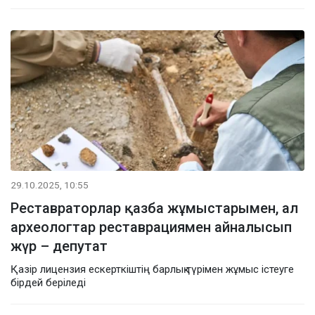
29.10.2025, 10:55
Реставраторлар қазба жұмыстарымен, ал
археологтар реставрациямен айналысып
жүр – депутат
Қазір лицензия ескерткіштің барлық түрімен жұмыс істеуге
бірдей беріледі