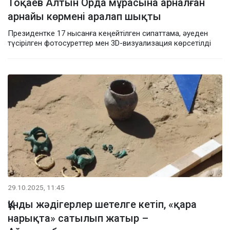
Тоқаев Алтын Орда мұрасына арналған
арнайы көрмені аралап шықты
Президентке 17 нысанға кеңейтілген сипаттама, әуеден
түсірілген фотосуреттер мен 3D-визуализация көрсетілді
29.10.2025, 11:45
Құнды жәдігерлер шетелге кетіп, «қара
нарықта» сатылып жатыр –