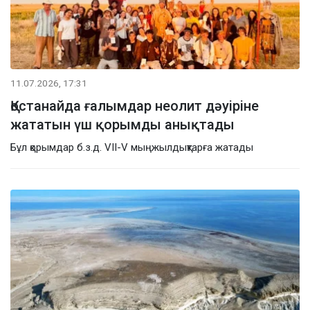
11.07.2026, 17:31
Қостанайда ғалымдар неолит дәуіріне
жататын үш қорымды анықтады
Бұл қорымдар б.з.д. VII-V мыңжылдықтарға жатады