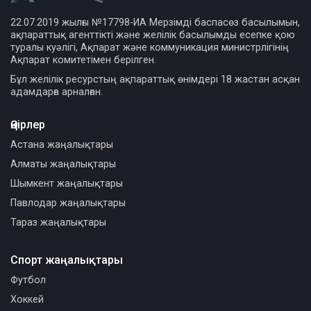
22.07.2019 жылғы №17798-ИА Мерзімді баспасөз басылымын,
ақпараттық агенттікті және желілік басылымды есепке қою
туралы куәлігі, Ақпарат және коммуникация министрлігінің
Ақпарат комитетімен берілген.
Бұл желілік ресурстың ақпараттық өнімдері 18 жастан асқан
адамдарға арналған.
Өңірлер
Астана жаңалықтары
Алматы жаңалықтары
Шымкент жаңалықтары
Павлодар жаңалықтары
Тараз жаңалықтары
Спорт жаңалықтары
Футбол
Хоккей