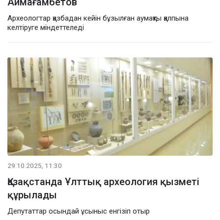
Аймағамбетов
Археологтар қазбадан кейін бұзылған аумақты қалпына
келтіруге міндеттеледі
29.10.2025, 11:30
Қазақстанда Ұлттық археология қызметі
құрылады
Депутаттар осындай ұсыныс енгізіп отыр