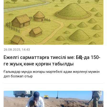
26.08.2025, 14:43
Ежелгі сарматтарға тиесілі ме: БҚО-да 150-
ге жуық көне қорған табылды
Ғалымдар мұнда жоғары мәртебелі адам жерленуі мүмкін
деп болжап отыр