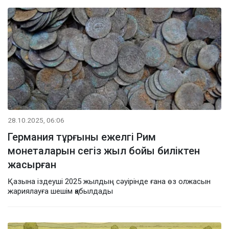
28.10.2025, 06:06
Германия тұрғыны ежелгі Рим
монеталарын сегіз жыл бойы биліктен
жасырған
Қазына іздеуші 2025 жылдың сәуірінде ғана өз олжасын
жариялауға шешім қабылдады