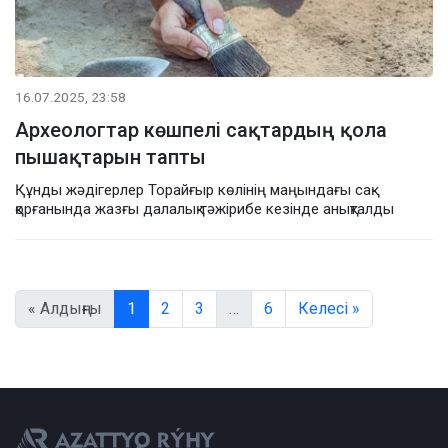
16.07.2025, 23:58
Археологтар көшпелі сақтардың қола
пышақтарын тапты
Құнды жәдігерлер Торайғыр көлінің маңындағы сақ
қорғанында жазғы далалық тәжірибе кезінде анықталды
« Алдыңғы
1
2
3
…
6
Келесі »