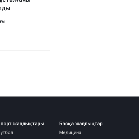
алды
ағы
порт жаңалықтары
Басқа жаңалықтар
утбол
Медицина