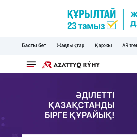
Басты бет
Жаңалықтар
Қаржы
AR tre