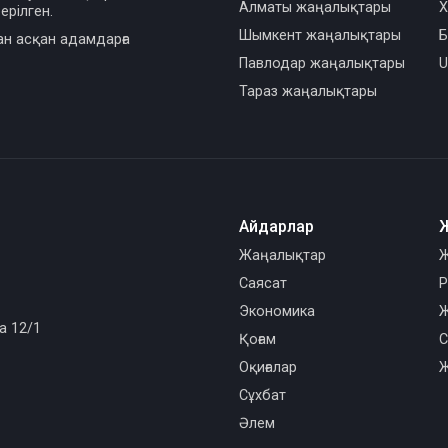
Алматы жаңалықтары
Х
ерілген.
Шымкент жаңалықтары
Б
ан асқан адамдарға
Павлодар жаңалықтары
U
Тараз жаңалықтары
Айдарлар
Жаңалықтар
Ж
Саясат
Р
Экономика
Ж
а 12/1
Қоғам
С
Оқиғалар
Ж
Сұхбат
Әлем