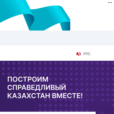
ҚАЗ
РУС