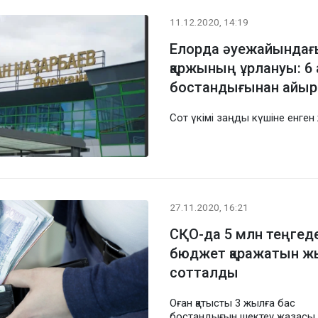
11.12.2020, 14:19
Елорда әуежайындағы
қаржының ұрлануы: 6
бостандығынан айы
Сот үкімі заңды күшіне енген 
27.11.2020, 16:21
СҚО-да 5 млн теңгед
бюджет қаражатын жы
сотталды
Оған қатысты 3 жылға бас
бостандығын шектеу жазасы