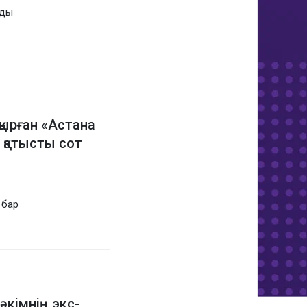
рды
қырған «Астана
 қатысты сот
 бар
кімнің экс-