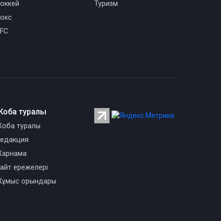
оккей
Туризм
окс
FC
Жоба туралы
оба туралы
едакция
арнама
айт ережелері
ұмыс орындары