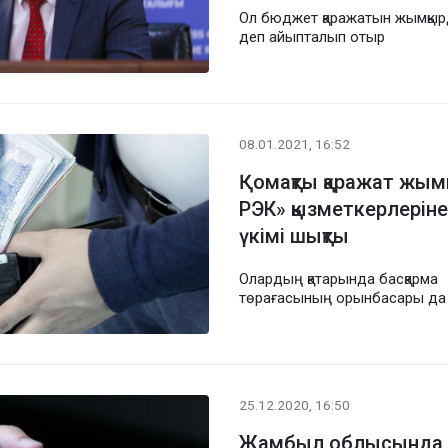
Ол бюджет қаражатын жымқы
деп айыпталып отыр
08.01.2021, 16:52
Қомақты қаражат жым
РЭК» қызметкерлеріне
үкімі шықты
Олардың қатарында басқарма
төрағасының орынбасары да
25.12.2020, 16:50
Жамбыл облысында ә