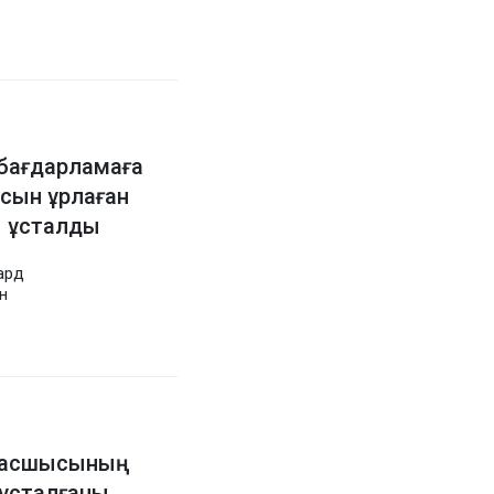
бағдарламаға
асын ұрлаған
ы ұсталды
иард
н
 басшысының
ұсталғаны