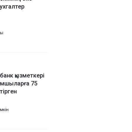
ухгалтер
ды
анк қызметкері
ымшыларға 75
тірген
мкін