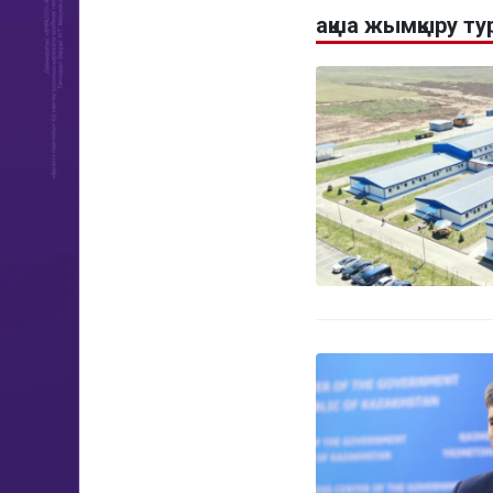
ақша жымқыру т