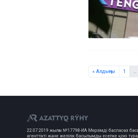
« Алдыңғы
1
…
22.07.2019 жылғы №17798-ИА Мерзімді баспасөз ба
агенттікті және желілік басылымды есепке қою турал