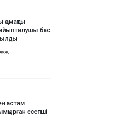
 қомақты
 айыпталушы бас
рылды
жоқ
ен астам
мқырған есепші