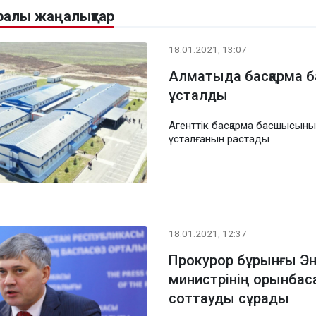
уралы жаңалықтар
18.01.2021, 13:07
Алматыда басқарма 
ұсталды
Агенттік басқарма басшысын
ұсталғанын растады
18.01.2021, 12:37
Прокурор бұрынғы Эн
министрінің орынбас
соттауды сұрады