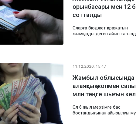
орынбасары мен 12 б
сотталды
Оларға бюджет қаражатын
жымқырды деген айып тағыл
11.12.2020, 15:47
Жамбыл облысында б
алаяқтық жолмен сал
млн теңге шығын кел
Ол 6 жыл мерзімге бас
бостандығынан айырылуы мү