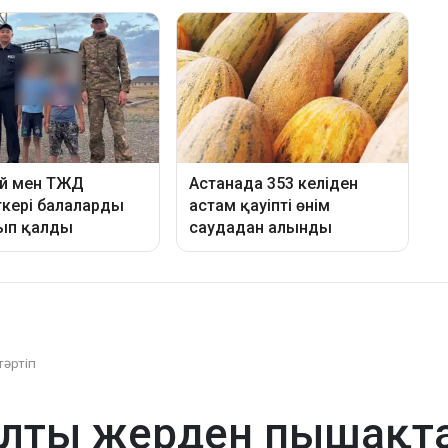
тәртіп
лты жерден пышақта