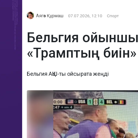
Аягөз Құрмаш
07.07.2026, 12:10
Спорт
Бельгия ойыншы
«Трамптың биін»
Бельгия АҚШ-ты ойсырата жеңді