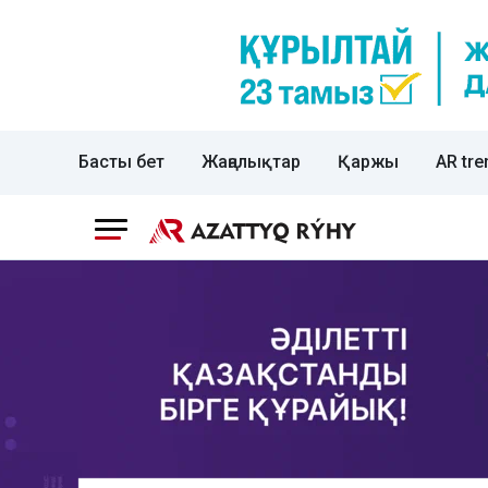
Басты бет
Жаңалықтар
Қаржы
AR tre