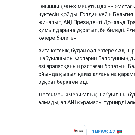
Ойынның 90+3-минутында 33 жастағ
нүктесін қойды. Голдан кейін Бель
жиналып, АҚШ Президенті Дональд Тра
қимылдарына ұқсатып, би биледі. Яғ
көтере билеген.
Айта кетейік, бұдан сәл ертерек АҚШ
шабуылшысы Фоларин Балогунның дис
өзі араласқанын растаған болатын. Б
ойында қызыл қағаз алғанына қарама
рұқсат берілген еді.
Дегенмен, америкалық шабуылшы бұл
алмады, ал АҚШ құрамасы турнирді ая