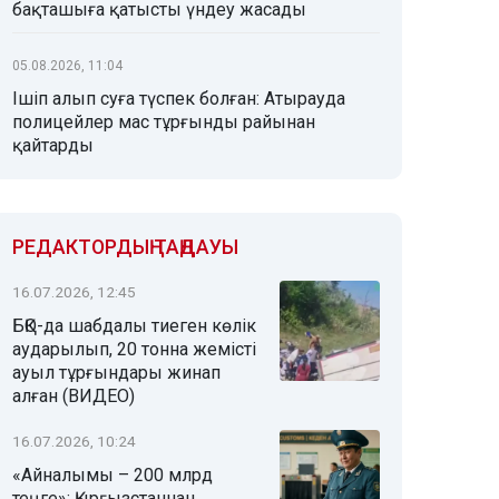
бақташыға қатысты үндеу жасады
05.08.2026, 11:04
Ішіп алып суға түспек болған: Атырауда
полицейлер мас тұрғынды райынан
қайтарды
РЕДАКТОРДЫҢ ТАҢДАУЫ
16.07.2026, 12:45
БҚО-да шабдалы тиеген көлік
аударылып, 20 тонна жемісті
ауыл тұрғындары жинап
алған (ВИДЕО)
16.07.2026, 10:24
«Айналымы – 200 млрд
теңге»: Қырғызстаннан