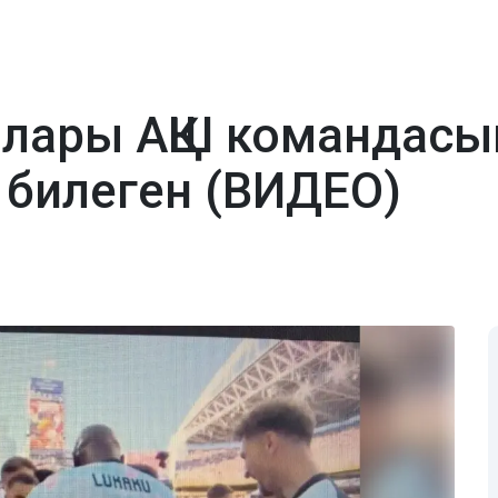
лары АҚШ командасын
 билеген (ВИДЕО)