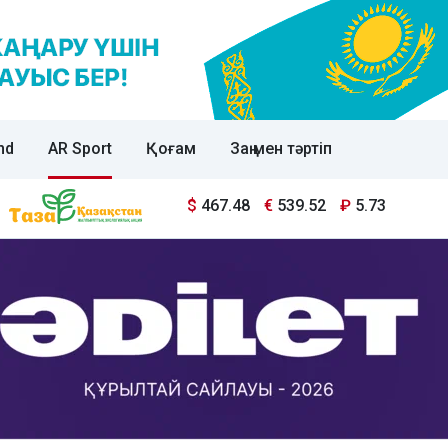
nd
AR Sport
Қоғам
Заң мен тәртіп
$
467.48
€
539.52
₽
5.73