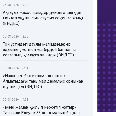
05.08.2026, 10:33
Ақтауда жасөспірімдер дүкенге шыққан
мектеп оқушысын аяусыз соққыға жықты
(ВИДЕО)
05.08.2026, 12:52
Той үстіндегі даулы мәлімдеме: ер
адамның үстінен үш бірдей баппен іс
қозғалып, қамауға алынды (ВИДЕО)
05.08.2026, 15:51
«Нәжіспен бірге шомылыппыз»:
Алматыдағы танымал демалыс орнынан
шу шықты (ВИДЕО)
05.08.2026, 14:58
«Мені жаман қылып көрсетіп жатыр»:
Тәжіғали Елеуов 33 жыл малын баққан