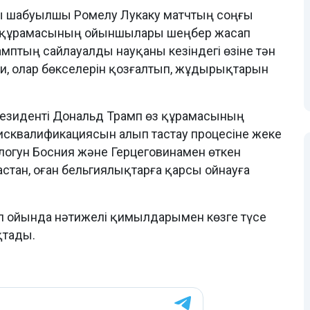
ы шабуылшы Ромелу Лукаку матчтың соңғы
гия құрамасының ойыншылары шеңбер жасап
мптың сайлауалды науқаны кезіндегі өзіне тән
ни, олар бөкселерін қозғалтып, жұдырықтарын
 Президенті Дональд Трамп өз құрамасының
квалификациясын алып тастау процесіне жеке
алогун Босния және Герцеговинамен өткен
стан, оған бельгиялықтарға қарсы ойнауға
 ойында нәтижелі қимылдарымен көзге түсе
қтады.