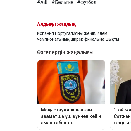
#АҚШ
#Бельгия
#футбол
Алдыңғы жаңалық
Испания Португалияны жеңіп, әлем
чемпионатының ширек финалына шықты