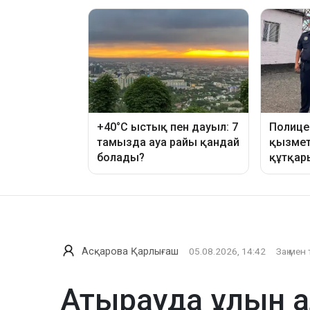
Асқарова Қарлығаш
05.08.2026, 14:42
Заң мен 
Атырауда ұлын а