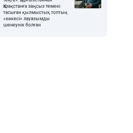
Қазақстанға заңсыз темекі
тасыған қылмыстық топтың
«көкесі» лауазымды
шенеунік болған