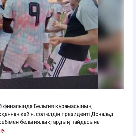
8 финалында Бельгия құрамасының
аннан кейін, сол елдің президенті Дональд
 есебімен бельгиялықтардың пайдасына
hy
.