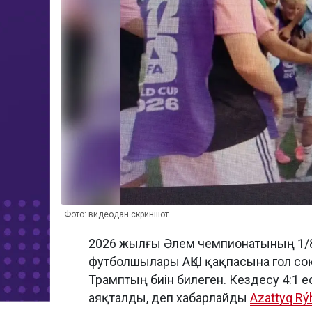
Фото: видеодан скриншот
2026 жылғы Әлем чемпионатының 1/
футболшылары АҚШ қақпасына гол соққ
Трамптың биін билеген. Кездесу 4:1
аяқталды, деп хабарлайды
Azattyq Rý