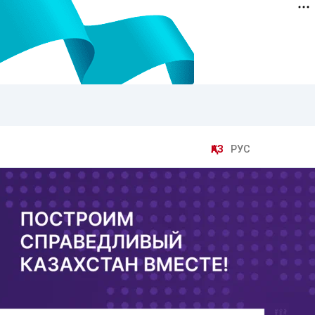
ҚАЗ
РУС