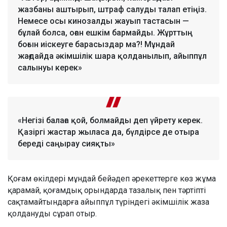
жазбаны аштырып, штраф салуды талап етіңіз.
Немесе осы кинозалды жауып тастасын —
бұлай болса, оған ешкім бармайды. Жұрттың
боғын иіскеуге барасыздар ма?! Мұндай
жағдайда әкімшілік шара қолданылып, айыппұл
салынуы керек»
«Негізі балаға қой, болмайды деп үйрету керек.
Қазіргі жастар жыласа да, бүлдірсе де отыра
береді саңырау сияқты»
Қоғам өкілдері мұндай бейәдеп әрекеттерге көз жұма
қарамай, қоғамдық орындарда тазалық пен тәртіпті
сақтамайтындарға айыппұл түріндегі әкімшілік жаза
қолдануды сұрап отыр.