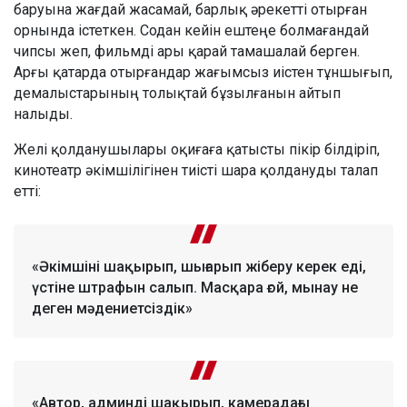
баруына жағдай жасамай, барлық әрекетті отырған
орнында істеткен. Содан кейін ештеңе болмағандай
чипсы жеп, фильмді ары қарай тамашалай берген.
Арғы қатарда отырғандар жағымсыз иістен тұншығып,
демалыстарының толықтай бұзылғанын айтып
налыды.
Желі қолданушылары оқиғаға қатысты пікір білдіріп,
кинотеатр әкімшілігінен тиісті шара қолдануды талап
етті:
«Әкімшіні шақырып, шығарып жіберу керек еді,
үстіне штрафын салып. Масқара ғой, мынау не
деген мәдениетсіздік»
«Автор, админді шақырып, камерадағы