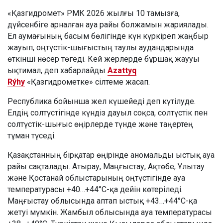
«Қазгидромет» РМК 2026 жылғы 10 тамызға,
дүйсенбіге арналған ауа райы болжамын жариялады.
Ел аумағының басым бөлігінде күн күркіреп жаңбыр
жауып, оңтүстік-шығыстың таулы аудандарында
өткінші нөсер төгеді. Кей жерлерде бұршақ жаууы
ықтимал, деп хабарлайды
Azattyq
Rýhy
«Қазгидрометке» сілтеме жасап.
Республика бойынша жел күшейеді деп күтілуде.
Елдің солтүстігінде күндіз дауыл соқса, солтүстік пен
солтүстік-шығыс өңірлерде түнде және таңертең
тұман түседі.
Қазақстанның бірқатар өңірінде аномальды ыстық ауа
райы сақталады. Атырау, Маңғыстау, Ақтөбе, Ұлытау
және Қостанай облыстарының оңтүстігінде ауа
температурасы +40…+44°C-қа дейін көтеріледі.
Маңғыстау облысында аптап ыстық +43…+44°C-қа
жетуі мүмкін. Жамбыл облысында ауа температурасы