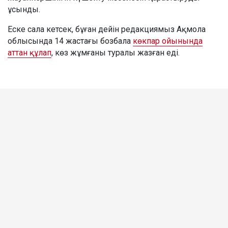
ұсынды.
Еске сала кетсек, бұған дейін редакциямыз Ақмола
облысында 14 жастағы бозбала
көкпар ойынында
аттан құлап
, көз жұмғаны туралы жазған еді.