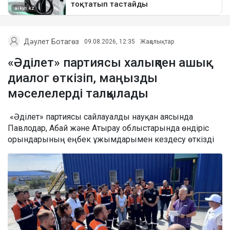
Дәулет Ботагөз
09.08.2026, 12:35
Жаңалықтар
«Әділет» партиясы халықпен ашық
диалог өткізіп, маңызды
мәселелерді талқылады
«Әділет» партиясы сайлауалды науқан аясында
Павлодар, Абай және Атырау облыстарында өндіріс
орындарының еңбек ұжымдарымен кездесу өткізді