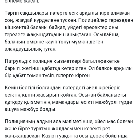
сілтеме жасап.
Тәртіп сақшылары пәтерге есік арқылы кіре алмаған
соң, жағдай күрделене түскен. Полицейлер терезеден
кішкентай баланы байқап, үйдегі ересектер оны
терезеге жақындатқанын анықтаған. Осылайша,
баланың өміріне қауіп төнуі мүмкін деген
алаңдаушылық туған.
Патрульдік полиция қызметкері батыл әрекетке
барып, жетінші қабатқа көтерілген. Ол балкон арқылы
бір қабат төмен түсіп, пәтерге кірген.
Кейін белгілі болғандай, пәтердегі әйел кіреберіс
есіктің кілтін жасырып қойған. Осыған байланысты
құтқару қызметінің мамандары есікті мәжбүрлі түрде
ашуға мәжбүр болды.
Полицияның алдын ала мәліметінше, әйел мас болған
және бірге тұратын жолдасымен кезекті рет
жанжалдасқан. Қазіргі уақытта осы дерек бойынша