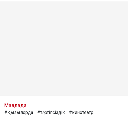
Мақалада
#Қызылорда
#тәртіпсіздік
#кинотеатр