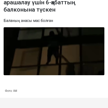
арашалау үшін 6-қабаттың
балконына түскен
Баланың анасы мас болған
Фото: ІІМ