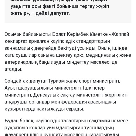
уақытта осы факті бойынша тергеу жүріп
жатыр», – дейді депутат.
Осыған байланысты Болат Керімбек Үкіметке «Жаппай
көкпарға» арналған қауіпсіздік стандарттарын
заңнамалық деңгейде бекітуді ұсынды. Оның ішінде
қатысушылар санына шектеу қою, медициналық және
ветеринарлық бақылауды міндеттеу мәселесі де
аталды.
Сондай-ақ депутат Туризм және спорт министрлігі,
Ауыл шаруашылығы министрлігі, Ішкі істер
министрлігі, Денсаулық сақтау министрлігі, жергілікті
атқарушы органдар мен федерация арасындағы
құзыреттерді нақтылауды сұрады.
Бұдан бөлек, қауіпсіздік талаптарын сақтамай немесе
рұқсатсыз көкпар ұйымдастырған тұлғалардың
жауапкершілігін күшейту мәселесін қарастыруды