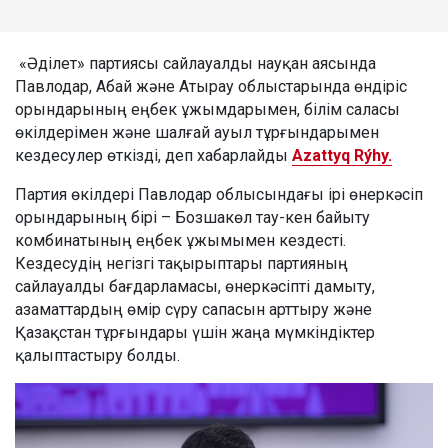
«Әділет» партиясы сайлауалды науқан аясында
Павлодар, Абай және Атырау облыстарында өндіріс
орындарының еңбек ұжымдарымен, білім саласы
өкілдерімен және шалғай ауыл тұрғындарымен
кездесулер өткізді, деп хабарлайды
Azattyq Rýhy.
Партия өкілдері Павлодар облысындағы ірі өнеркәсіп
орындарының бірі – Бозшакөл тау-кен байыту
комбинатының еңбек ұжымымен кездесті.
Кездесудің негізгі тақырыптары партияның
сайлауалды бағдарламасы, өнеркәсіпті дамыту,
азаматтардың өмір сүру сапасын арттыру және
Қазақстан тұрғындары үшін жаңа мүмкіндіктер
қалыптастыру болды.