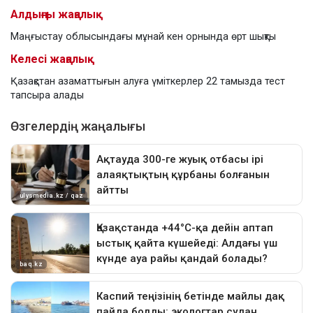
Алдыңғы жаңалық
Маңғыстау облысындағы мұнай кен орнында өрт шықты
Келесі жаңалық
Қазақстан азаматтығын алуға үміткерлер 22 тамызда тест
тапсыра алады