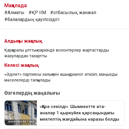
Мақалада
#Алматы
#ҚР ІІМ
#отбасылық жанжал
#балалардың қауіпсіздігі
Алдыңғы жаңалық
Қарқаралы ұлттық паркінде волонтерлер жартастарды
жазулардан тазартты
Келесі жаңалық
«Әділет» партиясы халықпен ашық диалог өткізіп, маңызды
мәселелерді талқылады