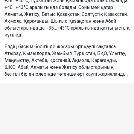
+38…+40°C, Түркістан және Қызылорда облыстарында
+40…+43°C аралығында болады. Сонымен қатар
Алматы, Жетісу, Батыс Қазақстан, Солтүстік Қазақстан,
Ақмола, Қарағанды, Шығыс Қазақстан және Абай
облыстарында да +35…+43°C аралығында қатты ыстық
күтіледі.
Елдің басым бөлігінде жоғары өрт қаупі сақталса,
Атырау, Қызылорда, Жамбыл, Түркістан, БҚО, Ұлытау,
Маңғыстау, Ақтөбе, Қостанай, Ақмола, Қарағанды,
ШҚО, Абай, Алматы және Жетісу облыстарының
белгілі бір өңірлерінде төтенше өрт қаупі жарияланды.