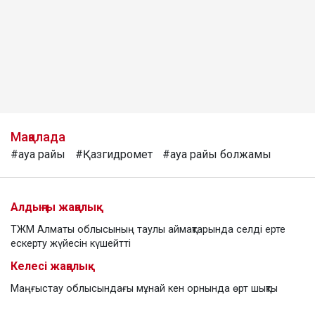
Мақалада
#ауа райы
#Қазгидромет
#ауа райы болжамы
Алдыңғы жаңалық
ТЖМ Алматы облысының таулы аймақтарында селді ерте
ескерту жүйесін күшейтті
Келесі жаңалық
Маңғыстау облысындағы мұнай кен орнында өрт шықты