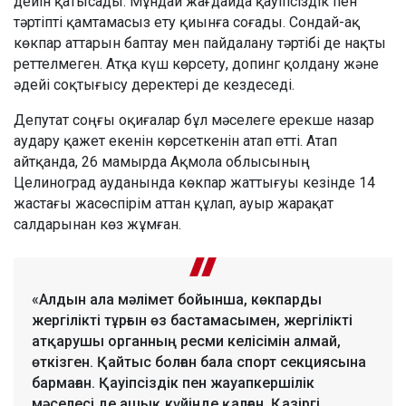
дейін қатысады. Мұндай жағдайда қауіпсіздік пен
тәртіпті қамтамасыз ету қиынға соғады. Сондай-ақ
көкпар аттарын баптау мен пайдалану тәртібі де нақты
реттелмеген. Атқа күш көрсету, допинг қолдану және
әдейі соқтығысу деректері де кездеседі.
Депутат соңғы оқиғалар бұл мәселеге ерекше назар
аудару қажет екенін көрсеткенін атап өтті. Атап
айтқанда, 26 мамырда Ақмола облысының
Целиноград ауданында көкпар жаттығуы кезінде 14
жастағы жасөспірім аттан құлап, ауыр жарақат
салдарынан көз жұмған.
«Алдын ала мәлімет бойынша, көкпарды
жергілікті тұрғын өз бастамасымен, жергілікті
атқарушы органның ресми келісімін алмай,
өткізген. Қайтыс болған бала спорт секциясына
бармаған. Қауіпсіздік пен жауапкершілік
мәселесі де ашық күйінде қалған. Қазіргі