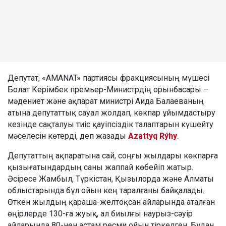
Депутат, «AMANAT» партиясы фракциясының мүшесі
Болат Керімбек премьер-Министрдің орынбасары –
мәдениет және ақпарат министрі Аида Балаеваның
атына депутаттық сауал жолдап, көкпар ұйымдастыру
кезінде сақталуы тиіс қауіпсіздік талаптарын күшейту
мәселесін көтерді, деп жазады
Azattyq Rýhy
.
Депутаттың ақпаратына сай, соңғы жылдары көкпарға
қызығатындардың саны жаппай көбейіп жатыр.
Әсіресе Жамбыл, Түркістан, Қызылорда және Алматы
облыстарында бұл ойын кең таралғаны байқалады.
Өткен жылдың қараша-желтоқсан айларында аталған
өңірлерде 130-ға жуық, ал биылғы наурыз-сәуір
айларында 80-нен астам ресми ойын тіркелген. Бұдан