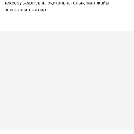
тексеру жүргізіліп, оқиғаның толық мән-жайы
анықталып жатыр.