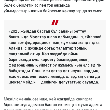
бөлек, берілетін ас пен той аясында
ұйымдастырылатын бейресми көкпарлар да аз емес.
«2025 жылдан бастап бұл саланы реттеу
бағытында бірқатар шара қабылданып, «Жаппай
көкпар» федерациясының жұмысы жанданды.
Алайда іс жүзінде ортақ талаптар толық
сақталмай отыр. Көп жағдайда ойын
барысында күш көрсету басымдық алып,
федерацияның үйлестіру жұмысының әлсіздігін
байқатады. Сонымен қатар қатысушылардың
жас ерекшелігі ескерілмейді, олардың саны да
шектелмейді», – делінген депутаттық сауалда.
Мәжілісменнің сөзінше, кей жағдайда көкпарға
бірнеше жүз адамнан бастап екі мыңға жуық адамға