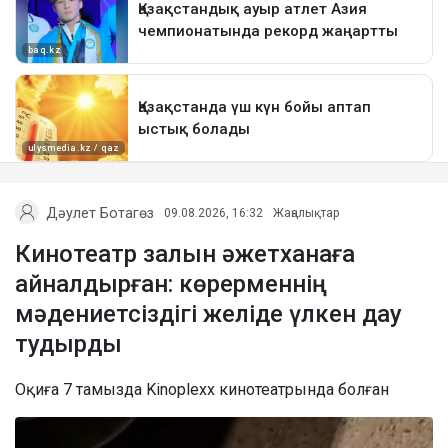
Дәулет Ботагөз
09.08.2026, 16:32
Жаңалықтар
Кинотеатр залын әжетханаға
айналдырған: көрерменнің
мәдениетсіздігі желіде үлкен дау
тудырды
Оқиға 7 тамызда Kinoplexx кинотеатрында болған