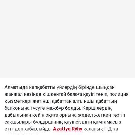
Алматыда көпқабатты үйлердің бірінде шыққан
жанжал кезінде кішкентай балаға қауіп төніп, полиция
қызметкері жетінші қабаттан алтыншы қабаттың
балконына түсуге мәжбүр болды. Көршілердің
дабылынан кейін оқиға орнына жедел жеткен тәртіп
сақшылары бүлдіршіннің қауіпсіздігін қамтамасыз
етті, деп хабарлайды
Azattyq Rýhy
қалалық ПД-ға