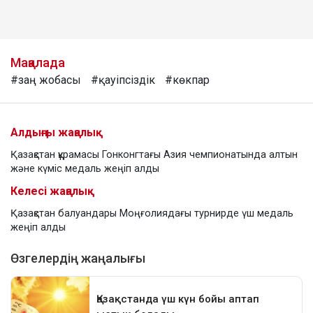
Мақалада
#заң жобасы
#қауіпсіздік
#көкпар
Алдыңғы жаңалық
Қазақстан құрамасы Гонконгтағы Азия чемпионатында алтын
және күміс медаль жеңіп алды
Келесі жаңалық
Қазақстан балуандары Моңғолиядағы турнирде үш медаль
жеңіп алды