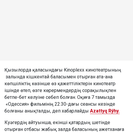
Қызылорда қаласындағы Kinoplexx кинотеатрының
залында кішкентай баласымен отырған ата-ана
көпшіліктің көзінше өз қажеттіліктерін кинотеатр
ішінде өтеп, өзге көрермендердің сорақылықпен
бетпе-бет келуіне себеп болған. Оқиға 7 тамызда
«Одессия» фильмінің 22:30-дағы сеансы кезінде
болғаны анықталды, деп хабарлайды
Azattyq Rýhy.
Куәгердің айтуынша, екінші қатардың шетінде
отырған отбасы жабық залда баласының әжетханаға