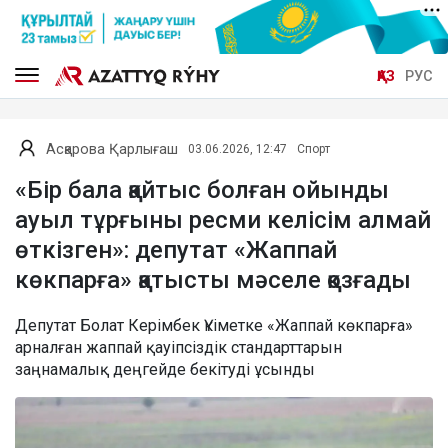
ҚАЗ
РУС
Асқарова Қарлығаш
03.06.2026, 12:47
Спорт
«Бір бала қайтыс болған ойынды
ауыл тұрғыны ресми келісім алмай
өткізген»: депутат «Жаппай
көкпарға» қатысты мәселе қозғады
Депутат Болат Керімбек Үкіметке «Жаппай көкпарға»
арналған жаппай қауіпсіздік стандарттарын
заңнамалық деңгейде бекітуді ұсынды