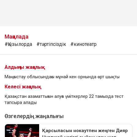
Мақалада
#Қызылорда
#тәртіпсіздік
#кинотеатр
Алдыңғы жаңалық
Маңғыстау облысындағы мұнай кен орнында өрт шықты
Келесі жаңалық
Қазақстан азаматтығын алуға үміткерлер 22 тамызда тест
тапсыра алады