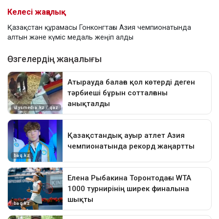
Келесі жаңалық
Қазақстан құрамасы Гонконгтағы Азия чемпионатында
алтын және күміс медаль жеңіп алды