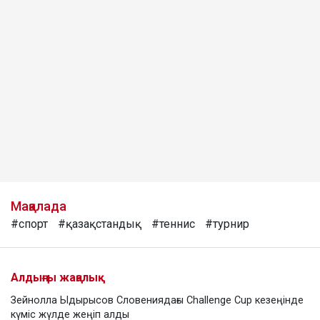
Мақалада
#спорт
#қазақстандық
#теннис
#турнир
Алдыңғы жаңалық
Зейнолла Ыдырысов Словениядағы Challenge Cup кезеңінде
күміс жүлде жеңіп алды