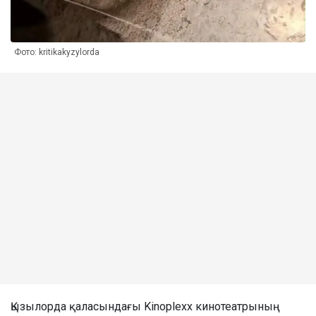
Фото: kritikakyzylorda
Қызылорда қаласындағы Kinoplexx кинотеатрының