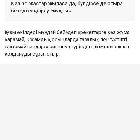
Қазіргі жастар жыласа да, бүлдірсе де отыра
береді саңырау сияқты»
Қоғам өкілдері мұндай бейәдеп әрекеттерге көз жұма
қарамай, қоғамдық орындарда тазалық пен тәртіпті
сақтамайтындарға айыппұл түріндегі әкімшілік жаза
қолдануды сұрап отыр.