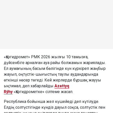
«Қазгидромет» РМК 2026 жылғы 10 тамызға,
дүйсенбіге арналған ауа райы болжамын жариялады.
Ел аумағының басым бөлігінде күн күркіреп жаңбыр
жауып, оңтүстік-шығыстың таулы аудандарында
өткінші нөсер төгеді. Кей жерлерде бұршақ жаууы
ықтимал, деп хабарлайды
Azattyq
Rýhy
«Қазгидрометке» сілтеме жасап.
Республика бойынша жел күшейеді деп күтілуде.
Елдің солтүстігінде күндіз дауыл соқса, солтүстік пен