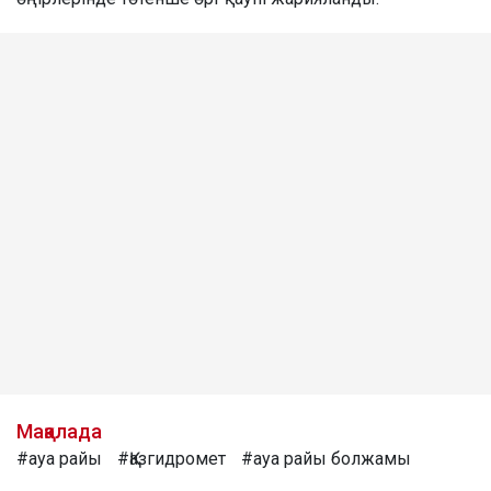
Мақалада
#ауа райы
#Қазгидромет
#ауа райы болжамы