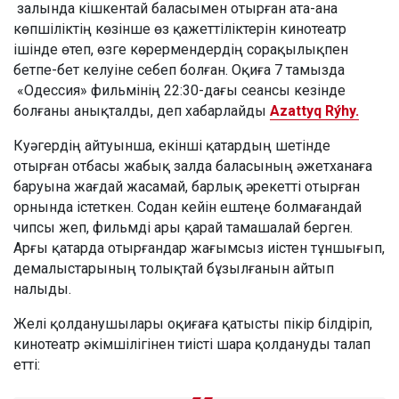
залында кішкентай баласымен отырған ата-ана
көпшіліктің көзінше өз қажеттіліктерін кинотеатр
ішінде өтеп, өзге көрермендердің сорақылықпен
бетпе-бет келуіне себеп болған. Оқиға 7 тамызда
«Одессия» фильмінің 22:30-дағы сеансы кезінде
болғаны анықталды, деп хабарлайды
Azattyq Rýhy.
Куәгердің айтуынша, екінші қатардың шетінде
отырған отбасы жабық залда баласының әжетханаға
баруына жағдай жасамай, барлық әрекетті отырған
орнында істеткен. Содан кейін ештеңе болмағандай
чипсы жеп, фильмді ары қарай тамашалай берген.
Арғы қатарда отырғандар жағымсыз иістен тұншығып,
демалыстарының толықтай бұзылғанын айтып
налыды.
Желі қолданушылары оқиғаға қатысты пікір білдіріп,
кинотеатр әкімшілігінен тиісті шара қолдануды талап
етті: