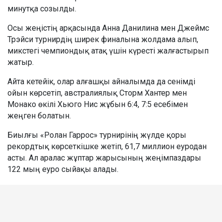
минутқа созылды.
Осы жеңістің арқасында Анна Данилина мен Джеймс
Трэйси турнирдің ширек финалына жолдама алып,
микстегі чемпиондық атақ үшін күресті жалғастырып
жатыр.
Айта кетейік, олар алғашқы айналымда да сенімді
ойын көрсетіп, австралиялық Сторм Хантер мен
Монако өкілі Хьюго Нис жұбын 6:4, 7:5 есебімен
жеңген болатын.
Биылғы «Ролан Гаррос» турнирінің жүлде қоры
рекордтық көрсеткішке жетіп, 61,7 миллион еуродан
асты. Ал аралас жұптар жарысының жеңімпаздары
122 мың еуро сыйақы алады.