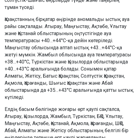
солтүстік-шығыс өңірлерде түнде және таңертең
тұман түседі.
Қазақстанның бірқатар өңірінде аномальды ыстық ауа
райы сақталады. Атырау, Маңғыстау, Ақтөбе, Ұлытау
және Қостанай облыстарының оңтүстігінде ауа
температурасы +40…+44°C-қа дейін көтеріледі.
Маңғыстау облысында аптап ыстық +43…+44°C-қа
жетуі мүмкін. Жамбыл облысында ауа температурасы
+38…+40°C, Түркістан және Қызылорда облыстарында
+40…+43°C аралығында болады. Сонымен қатар
Алматы, Жетісу, Батыс Қазақстан, Солтүстік Қазақстан,
Ақмола, Қарағанды, Шығыс Қазақстан және Абай
облыстарында да +35…+43°C аралығында қатты ыстық
күтіледі.
Елдің басым бөлігінде жоғары өрт қаупі сақталса,
Атырау, Қызылорда, Жамбыл, Түркістан, БҚО, Ұлытау,
Маңғыстау, Ақтөбе, Қостанай, Ақмола, Қарағанды, ШҚО,
Абай, Алматы және Жетісу облыстарының белгілі бір
өңірлерінде төтенше өрт қаупі жарияланды.