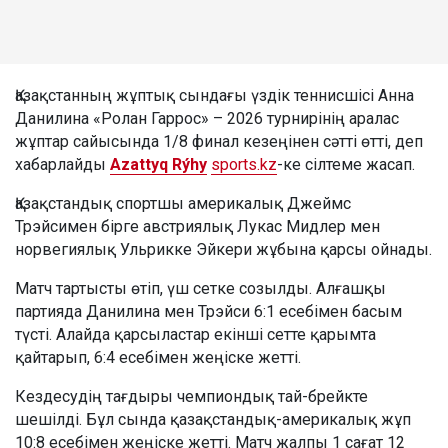
Қазақстанның жұптық сындағы үздік теннисшісі Анна
Данилина «Ролан Гаррос» – 2026 турнирінің аралас
жұптар сайысында 1/8 финал кезеңінен сәтті өтті, деп
хабарлайды
Azattyq Rýhy
sports.kz
-ке сілтеме жасап.
Қазақстандық спортшы америкалық Джеймс
Трэйсимен бірге австриялық Лукас Мидлер мен
норвегиялық Ульрикке Эйкери жұбына қарсы ойнады.
Матч тартысты өтіп, үш сетке созылды. Алғашқы
партияда Данилина мен Трэйси 6:1 есебімен басым
түсті. Алайда қарсыластар екінші сетте қарымта
қайтарып, 6:4 есебімен жеңіске жетті.
Кездесудің тағдыры чемпиондық тай-брейкте
шешілді. Бұл сында қазақстандық-америкалық жұп
10:8 есебімен жеңіске жетті. Матч жалпы 1 сағат 12