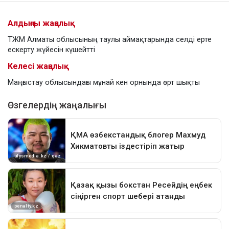
Алдыңғы жаңалық
ТЖМ Алматы облысының таулы аймақтарында селді ерте
ескерту жүйесін күшейтті
Келесі жаңалық
Маңғыстау облысындағы мұнай кен орнында өрт шықты