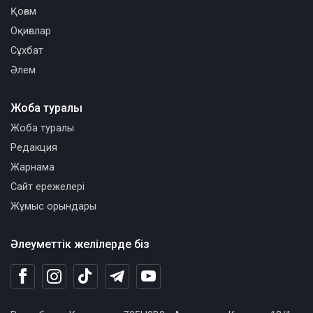
Қоғам
Оқиғалар
Сұхбат
Әлем
Жоба туралы
Жоба туралы
Редакция
Жарнама
Сайт ережелері
Жұмыс орындары
Әлеуметтік желілерде біз