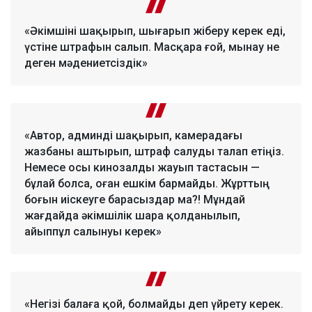
«Әкімшіні шақырып, шығарып жіберу керек еді,
үстіне штрафын салып. Масқара ғой, мынау не
деген мәдениетсіздік»
«Автор, админді шақырып, камерадағы
жазбаны аштырып, штраф салуды талап етіңіз.
Немесе осы кинозалды жауып тастасын —
бұлай болса, оған ешкім бармайды. Жұрттың
боғын иіскеуге барасыздар ма?! Мұндай
жағдайда әкімшілік шара қолданылып,
айыппұл салынуы керек»
«Негізі балаға қой, болмайды деп үйрету керек.