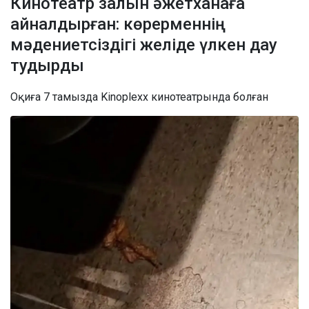
Кинотеатр залын әжетханаға
айналдырған: көрерменнің
мәдениетсіздігі желіде үлкен дау
тудырды
Оқиға 7 тамызда Kinoplexx кинотеатрында болған