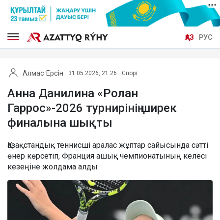
ҚАЗ
РУС
Алмас Ерсін
31.05.2026, 21:26
Спорт
Анна Данилина «Ролан
Гаррос»-2026 турнирінің ширек
финалына шықты
Қазақстандық теннисші аралас жұптар сайысында сәтті
өнер көрсетіп, Франция ашық чемпионатының келесі
кезеңіне жолдама алды