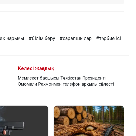
ек нарығы
#білім беру
#сарапшылар
#тәрбие ісі
Келесі жаңалық
Мемлекет басшысы Тәжікстан Президенті
Эмомали Рахмонмен телефон арқылы сөйлесті