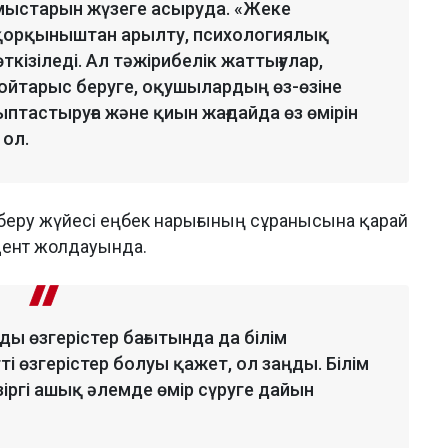
ыстарын жүзеге асыруда. «Жеке
 қорқыныштан арылту, психологиялық
ізіледі. Ал тәжірибелік жаттығулар,
 тойтарыс беруге, оқушылардың өз-өзіне
ыптастыруға және қиын жағдайда өз өмірін
 ол.
м беру жүйесі еңбек нарығының сұранысына қарай
идент жолдауында.
ды өзгерістер бағытында да білім
і өзгерістер болуы қажет, ол заңды. Білім
ргі ашық әлемде өмір сүруге дайын