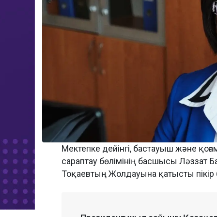
Мектепке дейінгі, бастауыш және қ
сараптау бөлімінің басшысы Ләззат
Тоқаевтың Жолдауына қатысты пікір 