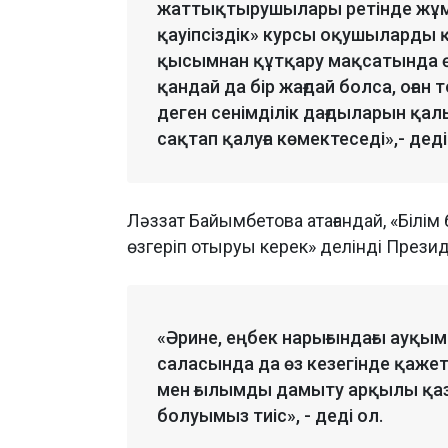
жаттықтырушылары ретінде жұм
қауіпсіздік» курсы оқушыларды
қысымнан құтқару мақсатында өтк
қандай да бір жағдай болса, оған
деген сенімділік дағдыларын қал
сақтап қалуға көмектеседі»,- деді
Ләззат Байымбетова атағандай, «Білі
өзгеріп отыруы керек» делінді През
«Әрине, еңбек нарығындағы ауқым
саласында да өз кезегінде қажетт
мен ғылымды дамыту арқылы қазі
болуымыз тиіс», - деді ол.