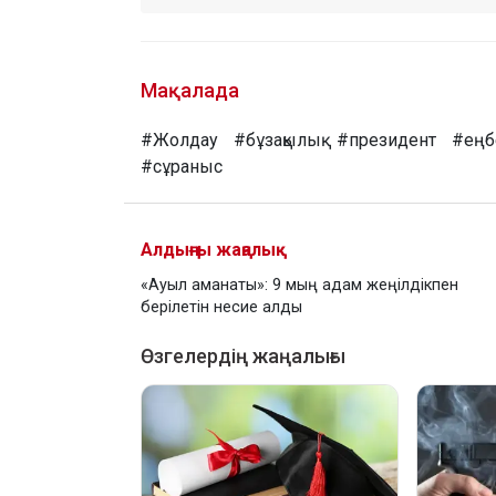
Мақалада
#Жолдау
#бұзақылық
#президент
#еңб
#сұраныс
Алдыңғы жаңалық
«Ауыл аманаты»: 9 мың адам жеңілдікпен
берілетін несие алды