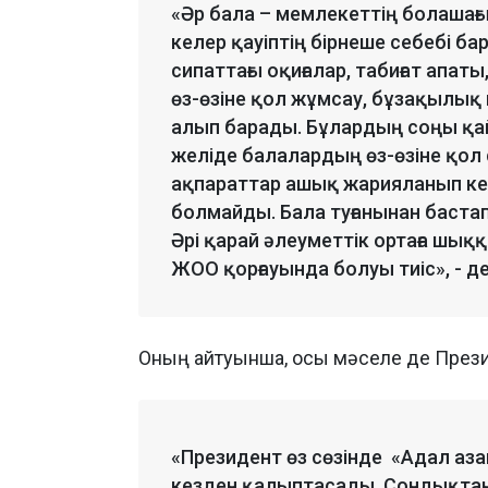
«Әр бала – мемлекеттің болашағы 
келер қауіптің бірнеше себебі ба
сипаттағы оқиғалар, табиғат апа
өз-өзіне қол жұмсау, бұзақылық
алып барады. Бұлардың соңы қайғ
желіде балалардың өз-өзіне қол
ақпараттар ашық жарияланып кетт
болмайды. Бала туғанынан баста
Әрі қарай әлеуметтік ортаға шық
ЖОО қорғауында болуы тиіс», - д
Оның айтуынша, осы мәселе де Прези
«Президент өз сөзінде «Адал аза
кезден қалыптасады. Сондықтан б