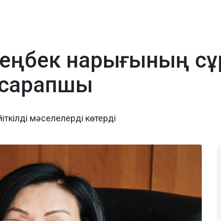
сі еңбек нарығының с
 сарапшы
іткілді мәселелерді көтерді