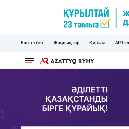
Басты бет
Жаңалықтар
Қаржы
AR tre