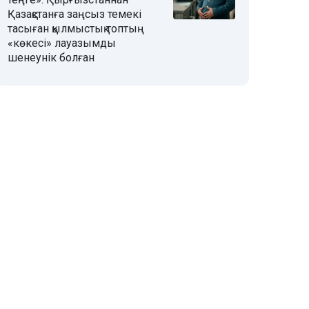
Қазақстанға заңсыз темекі
тасыған қылмыстық топтың
«көкесі» лауазымды
шенеунік болған