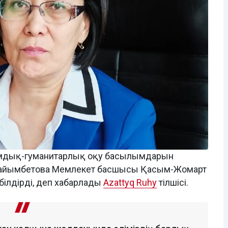
оғамдық-гуманитарлық оқу басылымдарын
 Байымбетова Мемлекет басшысы Қасым-Жомарт
білдірді, деп хабарлады
Azattyq Ruhy
тілшісі.