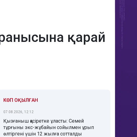
ұранысына қарай
КӨП ОҚЫЛҒАН
07.08.2026, 12:12
Қызғаныш қасіретке ұласты: Семей
тұрғыны экс-жұбайын сойылмен ұрып
өлтіргені үшін 12 жылға сотталды