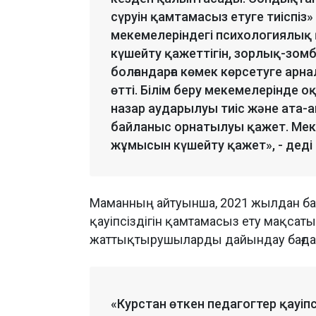
сүруін қамтамасыз етуге тиіспіз
мекемелеріндегі психологиялық
күшейту қажеттігін, зорлық-зомб
болғандарға көмек көрсетуге арнал
өтті. Білім беру мекемелерінде 
назар аударылуы тиіс және ата-а
байланыс орнатылуы қажет. Мек
жұмысын күшейту қажет», - деді
Маманның айтуынша, 2021 жылдан ба
қауіпсіздігін қамтамасыз ету мақсаты
жаттықтырушыларды дайындау бағдар
«Курстан өткен педагогтер қауіп