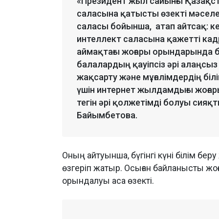
«Президент жыл сайынғы Қазақс
саласына қатысты өзекті мәселел
саласы бойынша, атап айтсақ: к
интеллект саласына қажетті кад
аймақтағы жоғары орындарында б
балалардың қауіпсіз әрі алаңсыз 
жақсарту және мұғалімдердің білік
үшін интернет жылдамдығы жоғар
тегін әрі қолжетімді болуы сияқт
Байымбетова.
Оның айтуынша, бүгінгі күні білім бе
өзгеріп жатыр. Осыған байланысты ж
орындалуы аса өзекті.