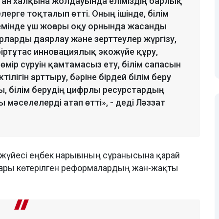
тан халқына жолдауында еліміздің барлық
ерге тоқталып өтті. Оның ішінде, білім
емінде үш жоғары оқу орнында жасанды
рларды даярлау және зерттеулер жүргізу,
іртұтас инновациялық экожүйе құру,
өмір сүруін қамтамасыз ету, білім сапасын
тілігін арттыру, бәріне бірдей білім беру
ы, білім берудің цифрлы ресурстардың
ы мәселелерді атап өтті», - деді Ләззат
ру жүйесі еңбек нарығының сұранысына қарай
оғары көтерілген реформалардың жан-жақты