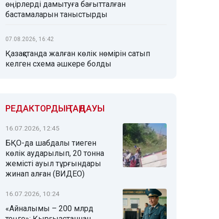
өңірлерді дамытуға бағытталған
бастамаларын таныстырды
07.08.2026, 16:42
Қазақстанда жалған көлік нөмірін сатып
келген схема әшкере болды
РЕДАКТОРДЫҢ ТАҢДАУЫ
16.07.2026, 12:45
БҚО-да шабдалы тиеген
көлік аударылып, 20 тонна
жемісті ауыл тұрғындары
жинап алған (ВИДЕО)
16.07.2026, 10:24
«Айналымы – 200 млрд
теңге»: Қырғызстаннан