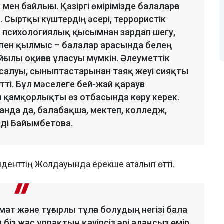
мен байлығы. Қазіргі өмірімізде балаларға
р. Сыртқы күштердің әсері, террористік
ты, психологиялық қысымнан зардап шегу,
 пен қылмыс – балалар арасында белең
ылы оқиғаға ұласуы мүмкін. Әлеуметтік
 салуы, сыныптастарынан таяқ жеуі сияқты
і. Бұл мәселеге бей-жай қарауға
п қамқорлықты өз отбасында көру керек.
қанда да, балабақша, мектеп, колледж,
еді Байымбетова.
денттің Жолдауында ерекше аталып өтті.
мат және тұғырлы тұлға болудың негізі бала
із жас ұрпақтың қауіпсіз әрі алаңсыз өмір