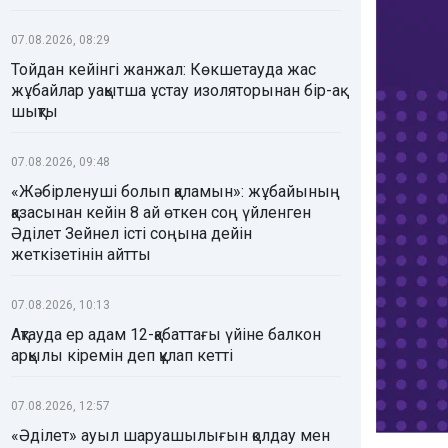
07.08.2026, 08:29
Тойдан кейінгі жанжал: Көкшетауда жас
жұбайлар уақытша ұстау изоляторынан бір-ақ
шықты
07.08.2026, 09:48
«Жәбірленуші болып қаламын»: жұбайының
қазасынан кейін 8 ай өткен соң үйленген
Әділет Зейнел істі соңына дейін
жеткізетінін айтты
07.08.2026, 10:13
Ақтауда ер адам 12-қабаттағы үйіне балкон
арқылы кіремін деп құлап кетті
07.08.2026, 12:57
«Әділет» ауыл шаруашылығын қолдау мен