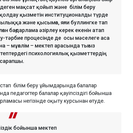
» деген мақсат қойып және білім беру
 қолдау қызметін институционалды түрде
ылыққа және қысымға, яғни буллингке тап
ған бағдарлама әзірлеу керек екенін атап
оқу-тәрбие процесінде де осы мәселеге аса
на – мұғалім – мектеп арасында тығыз
тептердегі психологиялық қызметтердің
 сарапшы.
стап білім беру ұйымдарында балалар
нда педагогтер балалар қауіпсіздігі бойынша
ламасы негізінде оқыту курсынан өтуде.
сіздік бойынша мектеп