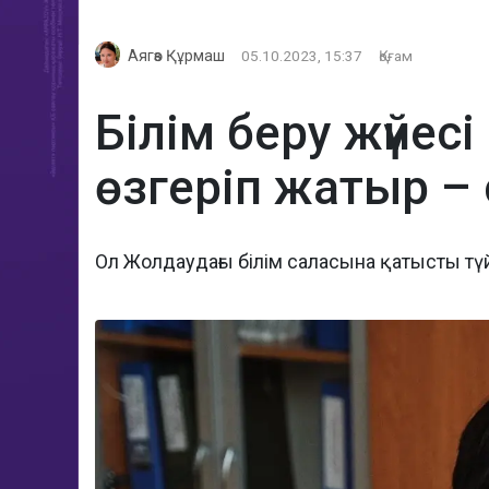
Аягөз Құрмаш
05.10.2023, 15:37
Қоғам
Білім беру жүйе
өзгеріп жатыр –
Ол Жолдаудағы білім саласына қатысты түй