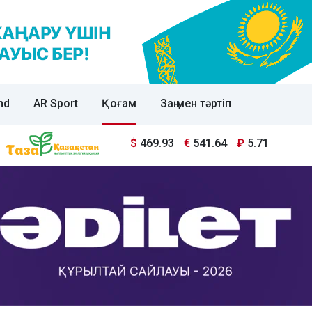
nd
AR Sport
Қоғам
Заң мен тәртіп
$
469.93
€
541.64
₽
5.71