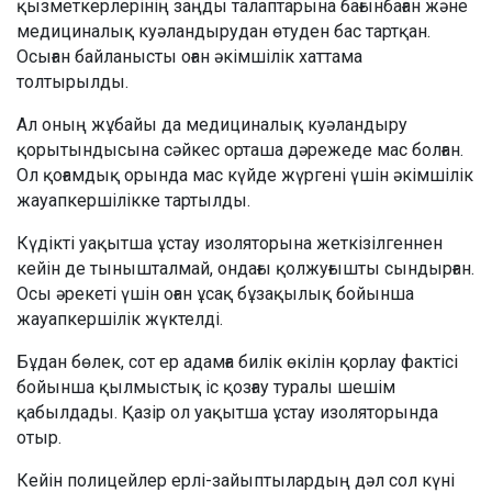
қызметкерлерінің заңды талаптарына бағынбаған және
медициналық куәландырудан өтуден бас тартқан.
Осыған байланысты оған әкімшілік хаттама
толтырылды.
Ал оның жұбайы да медициналық куәландыру
қорытындысына сәйкес орташа дәрежеде мас болған.
Ол қоғамдық орында мас күйде жүргені үшін әкімшілік
жауапкершілікке тартылды.
Күдікті уақытша ұстау изоляторына жеткізілгеннен
кейін де тынышталмай, ондағы қолжуғышты сындырған.
Осы әрекеті үшін оған ұсақ бұзақылық бойынша
жауапкершілік жүктелді.
Бұдан бөлек, сот ер адамға билік өкілін қорлау фактісі
бойынша қылмыстық іс қозғау туралы шешім
қабылдады. Қазір ол уақытша ұстау изоляторында
отыр.
Кейін полицейлер ерлі-зайыптылардың дәл сол күні