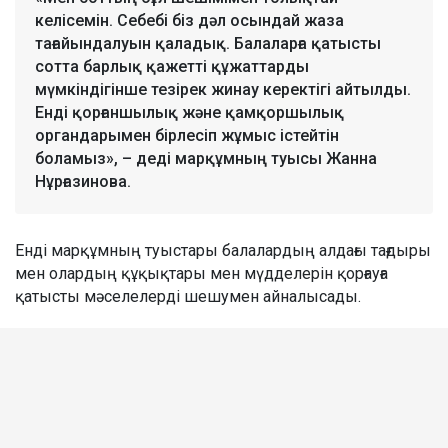
келісемін. Себебі біз дәл осындай жаза
тағайындалуын қаладық. Балаларға қатысты
сотта барлық қажетті құжаттарды
мүмкіндігінше тезірек жинау керектігі айтылды.
Енді қорғаншылық және қамқоршылық
органдарымен бірлесіп жұмыс істейтін
боламыз», – деді марқұмның туысы Жанна
Нұрғазинова.
Енді марқұмның туыстары балалардың алдағы тағдыры
мен олардың құқықтары мен мүдделерін қорғауға
қатысты мәселелерді шешумен айналысады.