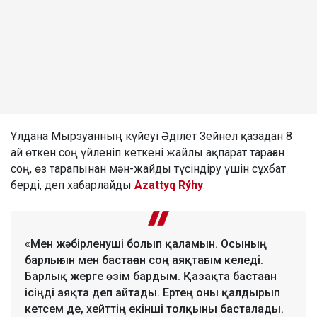
Ұлдана Мырзуанның күйеуі Әділет Зейнел қазадан 8
ай өткен соң үйленіп кеткені жайлы ақпарат тараған
соң, өз тарапынан мән-жайды түсіндіру үшін сұхбат
берді, деп хабарлайды
Azattyq Rýhy
.
«Мен жәбірленуші болып қаламын. Осының
барлығын мен бастаған соң аяқтағым келеді.
Барлық жерге өзім бардым. Қазақта бастаған
ісіңді аяқта деп айтады. Ертең оны қалдырып
кетсем де, хейттің екінші толқыны басталады.