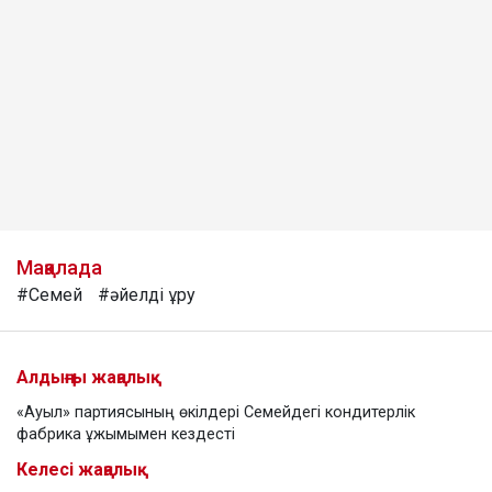
Мақалада
#Семей
#әйелді ұру
Алдыңғы жаңалық
«Ауыл» партиясының өкілдері Семейдегі кондитерлік
фабрика ұжымымен кездесті
Келесі жаңалық