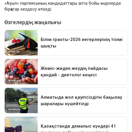
«Ауыл» партиясының кандидаттары апта бойы өңірлерде
бірқатар кездесу өткізді