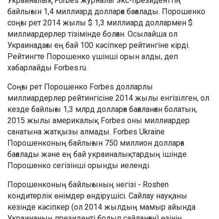
Украиналық Forbes журналы экс-президенттің
байлығын 1,4 миллиард долларға бағалады. Порошенко
соңғы рет 2014 жылы $ 1,3 миллиард доллармен $
миллиардерлер тізімінде болған. Осылайша ол
Украинадағы ең бай 100 кәсіпкер рейтингіне кірді.
Рейтингте Порошенко үшінші орын алды, деп
хабарлайды Forbes.ru.
Соңғы рет Порошенко Forbes долларлы
миллиардерлер рейтингісіне 2014 жылы енгізілген, ол
кезде байлығы 1,3 млрд долларға бағаланған болатын,
2015 жылы америкалық Forbes оны миллиардер
санатына жатқызы алмады. Forbes Ukraine
Порошенконың байлығын 750 миллион долларға
бағалады және ең бай украиналықтардың ішінде
Порошенко сегізінші орынды иеленді.
Порошенконың байлығының негізі - Roshen
кондитерлік өнімдер өндірушісі. Сайлау науқаны
кезінде кәсіпкер (ол 2014 жылдың мамыр айында
Украинаның президенті болып сайланған) өзінің