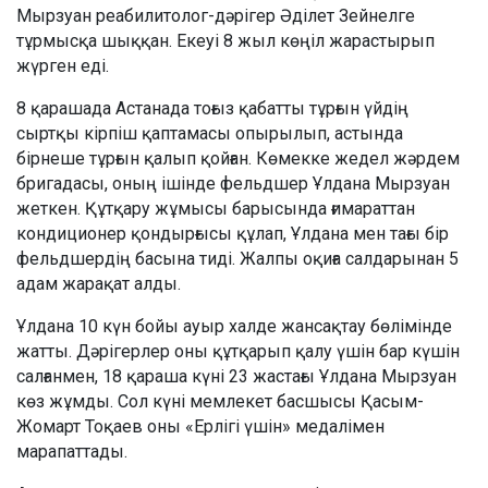
Мырзуан реабилитолог-дәрігер Әділет Зейнелге
тұрмысқа шыққан. Екеуі 8 жыл көңіл жарастырып
жүрген еді.
8 қарашада Астанада тоғыз қабатты тұрғын үйдің
сыртқы кірпіш қаптамасы опырылып, астында
бірнеше тұрғын қалып қойған. Көмекке жедел жәрдем
бригадасы, оның ішінде фельдшер Ұлдана Мырзуан
жеткен. Құтқару жұмысы барысында ғимараттан
кондиционер қондырғысы құлап, Ұлдана мен тағы бір
фельдшердің басына тиді. Жалпы оқиға салдарынан 5
адам жарақат алды.
Ұлдана 10 күн бойы ауыр халде жансақтау бөлімінде
жатты. Дәрігерлер оны құтқарып қалу үшін бар күшін
салғанмен, 18 қараша күні 23 жастағы Ұлдана Мырзуан
көз жұмды. Сол күні мемлекет басшысы Қасым-
Жомарт Тоқаев оны «Ерлігі үшін» медалімен
марапаттады.