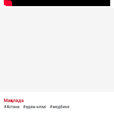
Мақалада
#Астана
#адам өлімі
#медбике