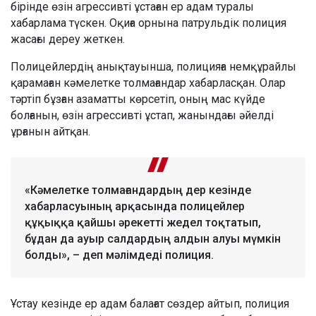
бірінде өзін агрессивті ұстаған ер адам туралы
хабарлама түскен. Оқиға орнына патрульдік полиция
жасағы дереу жеткен.
Полицейлердің анықтауынша, полицияға немқұрайлы
қарамаған кәмелетке толмағандар хабарласқан. Олар
тәртіп бұзған азаматты көрсетіп, оның мас күйде
болғанын, өзін агрессивті ұстап, жанындағы әйелді
ұрғанын айтқан.
«Кәмелетке толмағандардың дер кезінде
хабарласуының арқасында полицейлер
құқыққа қайшы әрекетті жедел тоқтатып,
бұдан да ауыр салдардың алдын алуы мүмкін
болды», – деп мәлімдеді полиция.
Ұстау кезінде ер адам балағат сөздер айтып, полиция