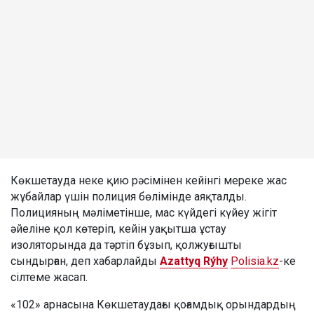
Көкшетауда неке қию рәсімінен кейінгі мереке жас
жұбайлар үшін полиция бөлімінде аяқталды.
Полицияның мәліметінше, мас күйдегі күйеу жігіт
әйеліне қол көтеріп, кейін уақытша ұстау
изоляторында да тәртіп бұзып, қолжуғышты
сындырған, деп хабарлайды
Azattyq Rýhy
Polisia.kz
-ке
сілтеме жасап.
«102» арнасына Көкшетаудағы қоғамдық орындардың