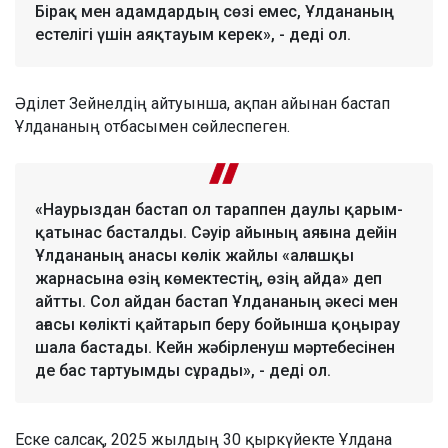
Бірақ мен адамдардың сөзі емес, Ұлдананың
естелігі үшін аяқтауым керек», - деді ол.
Әділет Зейнелдің айтуынша, ақпан айынан бастап
Ұлдананың отбасымен сөйлеспеген.
«Наурыздан бастап ол тараппен даулы қарым-
қатынас басталды. Сәуір айының аяғына дейін
Ұлдананың анасы көлік жайлы «алғашқы
жарнасына өзің көмектестің, өзің айда» деп
айтты. Сол айдан бастап Ұлдананың әкесі мен
ағасы көлікті қайтарып беру бойынша қоңырау
шала бастады. Кейн жәбірленуш мәртебесінен
де бас тартуымды сұрады», - деді ол.
Еске салсақ, 2025 жылдың 30 қыркүйекте Ұлдана