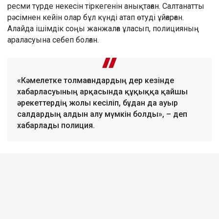
ресми түрде некесін тіркегенін анықтаған. Салтанатты
рәсімнен кейін олар бұл күнді атап өтуді ұйғарған.
Алайда ішімдік соңы жанжалға ұласып, полицияның
араласуына себеп болған.
«Кәмелетке толмағандардың дер кезінде
хабарласуының арқасында құқыққа қайшы
әрекеттердің жолы кесіліп, бұдан да ауыр
салдардың алдын алу мүмкін болды», – деп
хабарлады полиция.