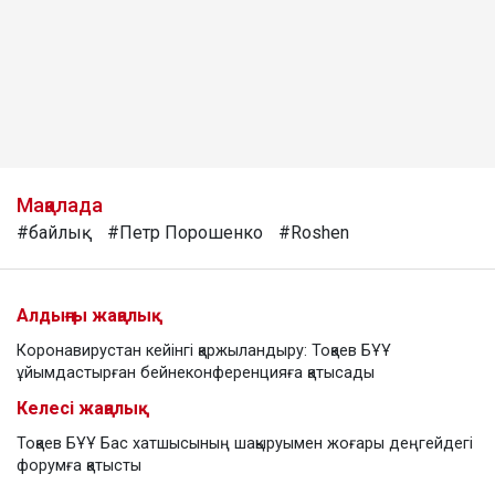
Мақалада
#байлық
#Петр Порошенко
#Roshen
Алдыңғы жаңалық
Коронавирустан кейінгі қаржыландыру: Тоқаев БҰҰ
ұйымдастырған бейнеконференцияға қатысады
Келесі жаңалық
Тоқаев БҰҰ Бас хатшысының шақыруымен жоғары деңгейдегі
форумға қатысты