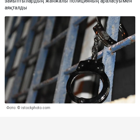
зайыптылардың жанжалы полицияның араласуымен
аяқталды
Фото: © istockphoto.com