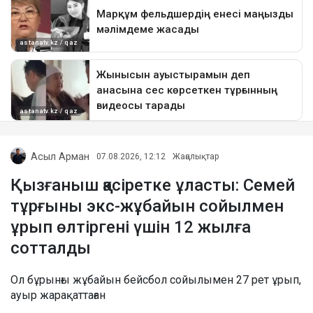
Асыл Арман
07.08.2026, 12:12
Жаңалықтар
Қызғаныш қасіретке ұласты: Семей
тұрғыны экс-жұбайын сойылмен
ұрып өлтіргені үшін 12 жылға
сотталды
Ол бұрынғы жұбайын бейсбол сойылымен 27 рет ұрып,
ауыр жарақаттаған