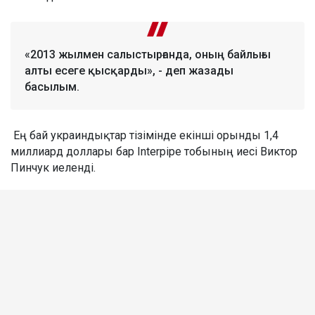
«2013 жылмен салыстырғанда, оның байлығы
алты есеге қысқарды», - деп жазады
басылым.
Ең бай украиндықтар тізімінде екінші орынды 1,4
миллиард доллары бар Interpipe тобының иесі Виктор
Пинчук иеленді.