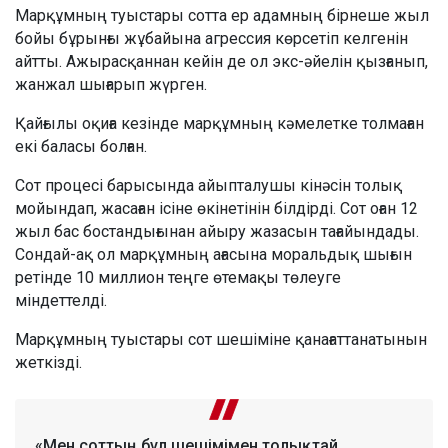
Марқұмның туыстары сотта ер адамның бірнеше жыл
бойы бұрынғы жұбайына агрессия көрсетіп келгенін
айтты. Ажырасқаннан кейін де ол экс-әйелін қызғанып,
жанжал шығарып жүрген.
Қайғылы оқиға кезінде марқұмның кәмелетке толмаған
екі баласы болған.
Сот процесі барысында айыпталушы кінәсін толық
мойындап, жасаған ісіне өкінетінін білдірді. Сот оған 12
жыл бас бостандығынан айыру жазасын тағайындады.
Сондай-ақ ол марқұмның ағасына моральдық шығын
ретінде 10 миллион теңге өтемақы төлеуге
міндеттелді.
Марқұмның туыстары сот шешіміне қанағаттанатынын
жеткізді.
«Мен соттың бұл шешімімен толықтай