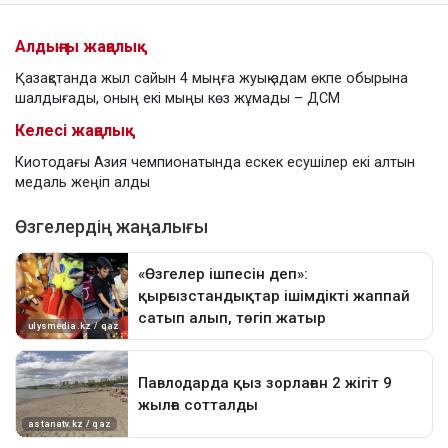
Алдыңғы жаңалық
Қазақстанда жыл сайын 4 мыңға жуық адам өкпе обырына
шалдығады, оның екі мыңы көз жұмады – ДСМ
Келесі жаңалық
Киотодағы Азия чемпионатында ескек есушілер екі алтын
медаль жеңіп алды