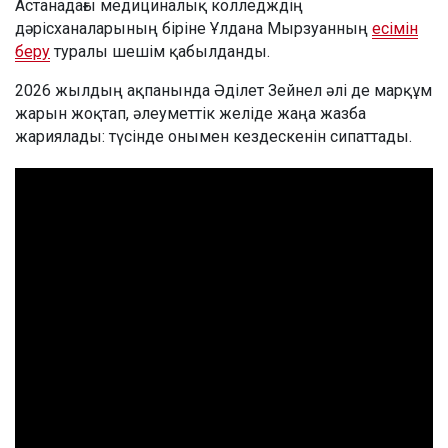
Астанадағы медициналық колледждің
дәрісханаларының біріне Ұлдана Мырзуанның
есімін
беру
туралы шешім қабылданды.
2026 жылдың ақпанында Әділет Зейнел әлі де марқұм
жарын жоқтап, әлеуметтік желіде жаңа жазба
жариялады: түсінде онымен кездескенін сипаттады.