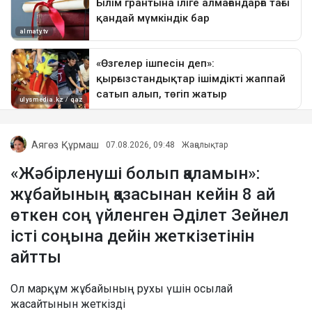
Аягөз Құрмаш
07.08.2026, 09:48
Жаңалықтар
«Жәбірленуші болып қаламын»:
жұбайының қазасынан кейін 8 ай
өткен соң үйленген Әділет Зейнел
істі соңына дейін жеткізетінін
айтты
Ол марқұм жұбайының рухы үшін осылай
жасайтынын жеткізді