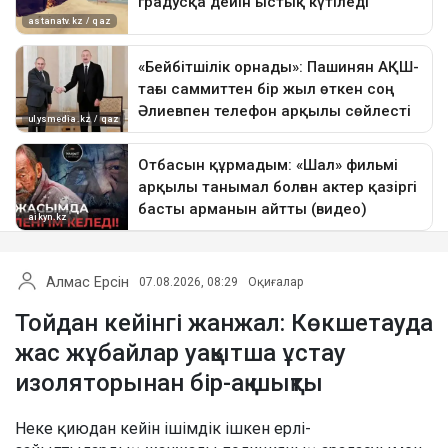
Алмас Ерсін
07.08.2026, 08:29
Оқиғалар
Тойдан кейінгі жанжал: Көкшетауда
жас жұбайлар уақытша ұстау
изоляторынан бір-ақ шықты
Неке қиюдан кейін ішімдік ішкен ерлі-