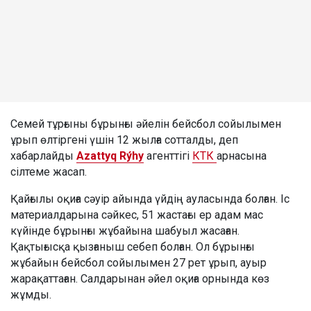
Семей тұрғыны бұрынғы әйелін бейсбол сойылымен
ұрып өлтіргені үшін 12 жылға сотталды, деп
хабарлайды
Azattyq Rýhy
агенттігі
КТК
арнасына
сілтеме жасап.
Қайғылы оқиға сәуір айында үйдің ауласында болған. Іс
материалдарына сәйкес, 51 жастағы ер адам мас
күйінде бұрынғы жұбайына шабуыл жасаған.
Қақтығысқа қызғаныш себеп болған. Ол бұрынғы
жұбайын бейсбол сойылымен 27 рет ұрып, ауыр
жарақаттаған. Салдарынан әйел оқиға орнында көз
жұмды.