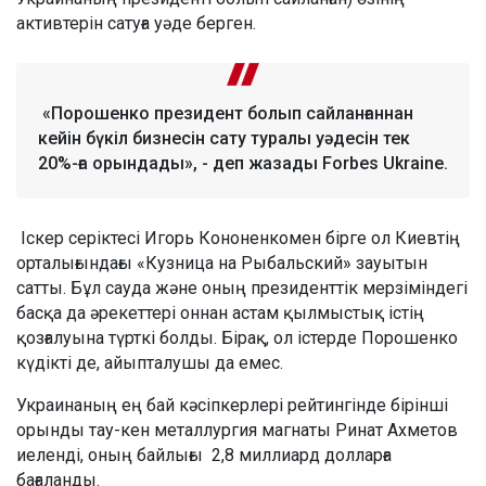
активтерін сатуға уәде берген.
«Порошенко президент болып сайланғаннан
кейін бүкіл бизнесін сату туралы уәдесін тек
20%-ға орындады», - деп жазады Forbes Ukraine.
Іскер серіктесі Игорь Кононенкомен бірге ол Киевтің
орталығындағы «Кузница на Рыбальский» зауытын
сатты. Бұл сауда және оның президенттік мерзіміндегі
басқа да әрекеттері оннан астам қылмыстық істің
қозғалуына түрткі болды. Бірақ, ол істерде Порошенко
күдікті де, айыпталушы да емес.
Украинаның ең бай кәсіпкерлері рейтингінде бірінші
орынды тау-кен металлургия магнаты Ринат Ахметов
иеленді, оның байлығы 2,8 миллиард долларға
бағаланды.