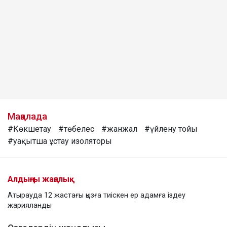
Мақалада
#Көкшетау
#төбелес
#жанжал
#үйлену тойы
#уақытша ұстау изоляторы
Алдыңғы жаңалық
Атырауда 12 жастағы қызға тиіскен ер адамға іздеу
жарияланды