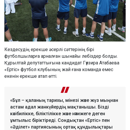
Кездесудің ерекше әсерлі сәттерінің бірі
футболшыларға арналған шынайы лебіздер болды.
Құрылтай депутаттығына кандидат Гүлзира Атабаева
«Ертіс» футбол клубының жай ғана команда емес
екенін ерекше атап өтті.
«Бұл – қаланың тарихы, мінезі және жүз мыңнан
астам адал жанкүйердің мақтанышы. Бізді
кәсібилікке, біліктілікке және нәтижеге деген
ұмтылыс біріктіреді. Сондықтан «Ертіс» пен
«Әділет» партиясының ортақ құндылықтары