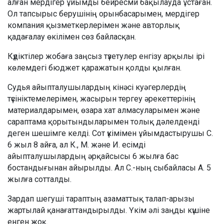
алған мердігер ұйымды бейресми бақылауда ұстаған.
Ол тапсырыс берушінің орынбасарымен, мердігер
компания қызметкерлерімен және авторлық
қадағалау өкілімен сөз байласқан.
Күдіктілер жобаға заңсыз түзетулер енгізу арқылы ірі
көлемдегі бюджет қаражатын қолды қылған.
Судья айыпталушылардың кінәсі куәгерлердің
түсініктемелерімен, жасырын тергеу әрекеттерінің
материалдарымен, өзара хат алмасуларымен және
сараптама қорытындыларымен толық дәлелденді
деген шешімге келді. Сот үкімімен ұйымдастырушы С.
6 жыл 8 айға, ал К., М. және И. есімді
айыпталушылардың әрқайсысы 6 жылға бас
бостандығынан айырылды. Ал С.-ның сыбайласы А. 5
жылға сотталды.
Зардап шегуші тараптың азаматтық талап-арызы
жартылай қанағаттандырылды. Үкім әлі заңды күшіне
енген жоқ.