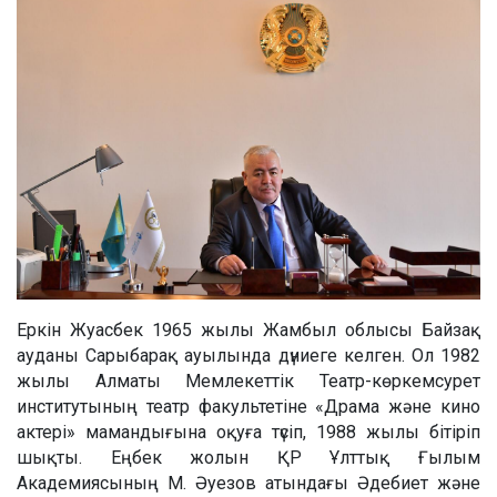
Еркін Жуасбек 1965 жылы Жамбыл облысы Байзақ
ауданы Сарыбарақ ауылында дүниеге келген. Ол 1982
жылы Алматы Мемлекеттік Театр-көркемсурет
институтының театр факультетіне «Драма және кино
актері» мамандығына оқуға түсіп, 1988 жылы бітіріп
шықты. Еңбек жолын ҚР Ұлттық Ғылым
Академиясының М. Әуезов атындағы Әдебиет және