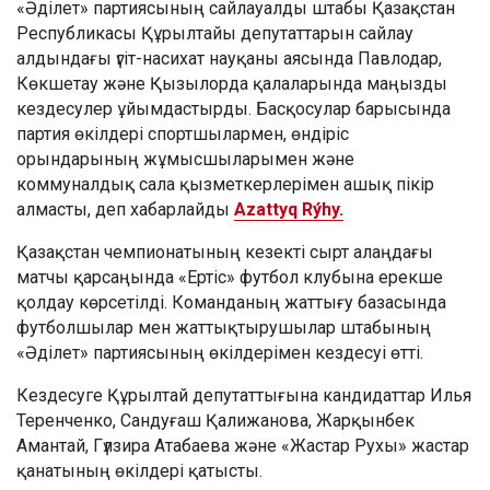
«Әділет» партиясының сайлауалды штабы Қазақстан
Республикасы Құрылтайы депутаттарын сайлау
алдындағы үгіт-насихат науқаны аясында Павлодар,
Көкшетау және Қызылорда қалаларында маңызды
кездесулер ұйымдастырды. Басқосулар барысында
партия өкілдері спортшылармен, өндіріс
орындарының жұмысшыларымен және
коммуналдық сала қызметкерлерімен ашық пікір
алмасты, деп хабарлайды
Azattyq Rýhy.
Қазақстан чемпионатының кезекті сырт алаңдағы
матчы қарсаңында «Ертіс» футбол клубына ерекше
қолдау көрсетілді. Команданың жаттығу базасында
футболшылар мен жаттықтырушылар штабының
«Әділет» партиясының өкілдерімен кездесуі өтті.
Кездесуге Құрылтай депутаттығына кандидаттар Илья
Теренченко, Сандуғаш Қалижанова, Жарқынбек
Амантай, Гүлзира Атабаева және «Жастар Рухы» жастар
қанатының өкілдері қатысты.