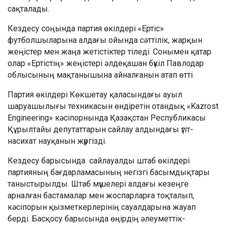
сақталады.
Кездесу соңында партия өкілдері «Ертіс»
футболшыларына алдағы ойында сәттілік, жарқын
жеңістер мен жаңа жетістіктер тіледі. Сонымен қатар
олар «Ертістің» жеңістері әлдеқашан бүкіл Павлодар
облысының мақтанышына айналғанын атап өтті.
Партия өкілдері Көкшетау қаласындағы ауыл
шаруашылығы техникасын өндіретін отандық «Kazrost
Engineering» кәсіпорнында Қазақстан Республикасы
Құрылтайы депутаттарын сайлау алдындағы үгіт-
насихат науқанын жүргізді.
Кездесу барысында сайлауалды штаб өкілдері
партияның бағдарламасының негізгі басымдықтары
таныстырылды. Штаб мүшелері алдағы кезеңге
арналған бастамалар мен жоспарларға тоқталып,
кәсіпорын қызметкерлерінің сауалдарына жауап
берді. Басқосу барысында өңірдің әлеуметтік-