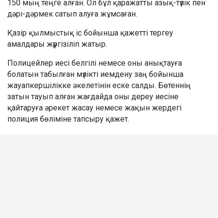
150 мың теңге алған. Ол бұл қаражатты азық-түлік пен
дәрі-дәрмек сатып алуға жұмсаған.
Қазір қылмыстық іс бойынша қажетті тергеу
амалдары жүргізіліп жатыр.
Полицейлер иесі белгілі немесе оны анықтауға
болатын табылған мүлікті иемдену заң бойынша
жауапкершілікке әкелетінін еске салды. Бөтеннің
затын тауып алған жағдайда оны дереу иесіне
қайтаруға әрекет жасау немесе жақын жердегі
полиция бөліміне тапсыру қажет.