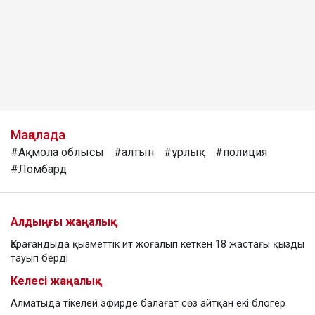
Мақалада
#Ақмола облысы
#алтын
#ұрлық
#полиция
#Ломбард
Алдыңғы жаңалық
Қарағандыда қызметтік ит жоғалып кеткен 18 жастағы қызды
тауып берді
Келесі жаңалық
Алматыда тікелей эфирде балағат сөз айтқан екі блогер