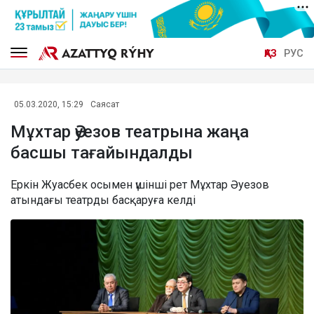
ҚАЗ
РУС
05.03.2020, 15:29
Саясат
Мұхтар Әуезов театрына жаңа
басшы тағайындалды
Еркін Жуасбек осымен үшінші рет Мұхтар Әуезов
атындағы театрды басқаруға келді