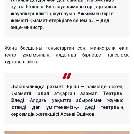
құтты болсын! Бұл лауазымнан гөрі, артылған
жауапкершіліктің жүгі ауыр. Ұжыммен бірге
жемісті қызмет етеріңізге сенеміз», – деді
вице-министр.
Жаңа басшыны таныстарған соң, министрлік өкілі
театр ұжымының алдында бірнеше тапсырма
тұрғанын айтты.
«Басшылыққа рахмет. Еркін – өзімізде өскен,
қызметін адал атқарған азамат. Театрды
біледі. Алдағы уақытта абыроймен жұмыс
істейді деп үміттенеміз»,- деді театрдың
көркемдік жетекшісі Асанәлі Әшімов.