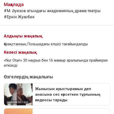
Мақалада
#М. Әуезов атындағы академиялық драма театры
#Еркін Жуасбек
Алдыңғы жаңалық
Қазақстанның Польшадағы елшісі тағайындалды
Келесі жаңалық
«Nur Otan» 30 наурыз бен 16 мамыр аралығында праймериз
өткізеді