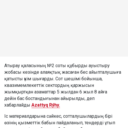
Атырау қаласының №2 соты құбырды ауыстыру
жобасы кезінде алаяқтық жасаған бес айыпталушыға
қатысты үкім шығарды. Сот шешімі бойынша,
квазимемлекеттік сектордың қаржысын
жымқыртқан азаматтар 5 жылдан 6 жыл 8 айға
дейін бас бостандығынан айырылды, деп
хабарлайды
Azattyq Rýhy.
Іс материалдарына сәйкес, сотталушылардың бірі
өзінің қызметтік бабын пайдаланып, тендерді ұтып