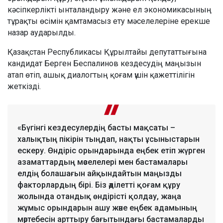
кәсіпкерлікті ынталандыру және ел экономикасының
тұрақты өсімін қамтамасыз ету мәселелеріне ерекше
назар аударылды.
Қазақстан Республикасы Құрылтайы депутаттығына
кандидат Берген Беспалинов кездесудің маңызын
атап өтіп, ашық диалогтың қоғам үшін қажеттілігін
жеткізді.
«Бүгінгі кездесулердің басты мақсаты –
халықтың пікірін тыңдап, нақты ұсыныстарын
ескеру. Өндіріс орындарында еңбек етіп жүрген
азаматтардың мәселелері мен бастамалары
елдің болашағын айқындайтын маңызды
факторлардың бірі. Біз әділетті қоғам құру
жолында отандық өндірісті қолдау, жаңа
жұмыс орындарын ашу және еңбек адамының
мәртебесін арттыру бағытындағы бастамаларды