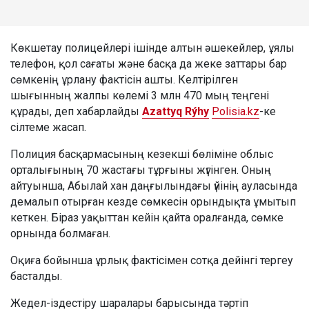
Көкшетау полицейлері ішінде алтын әшекейлер, ұялы
телефон, қол сағаты және басқа да жеке заттары бар
сөмкенің ұрлану фактісін ашты. Келтірілген
шығынның жалпы көлемі 3 млн 470 мың теңгені
құрады, деп хабарлайды
Azattyq Rýhy
Polisia.kz
-ке
сілтеме жасап.
Полиция басқармасының кезекші бөліміне облыс
орталығының 70 жастағы тұрғыны жүгінген. Оның
айтуынша, Абылай хан даңғылындағы үйінің ауласында
демалып отырған кезде сөмкесін орындықта ұмытып
кеткен. Біраз уақыттан кейін қайта оралғанда, сөмке
орнында болмаған.
Оқиға бойынша ұрлық фактісімен сотқа дейінгі тергеу
басталды.
Жедел-іздестіру шаралары барысында тәртіп