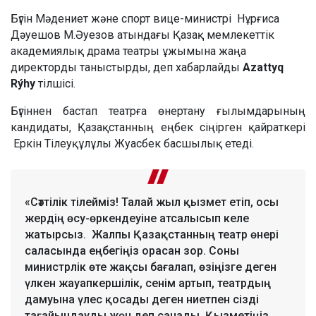
Бүгін Мәдениет және спорт вице-министрі Нұрғиса
Дәуешов М.Әуезов атындағы Қазақ мемлекеттік
академиялық драма театры ұжымына жаңа
директорды таныстырды, деп хабарлайды
Azattyq
Rýhy
тілшісі.
Бүгіннен бастап театрға өнертану ғылымдарының
кандидаты, Қазақстанның еңбек сіңірген қайраткері
Еркін Тілеуқұлұлы Жуасбек басшылық етеді.
«Сәттілік тілейміз! Талай жыл қызмет етіп, осы
жердің өсу-өркендеуіне атсалысып келе
жатырсыз. Жалпы Қазақстанның театр өнері
саласында еңбегіңіз орасан зор. Соны
министрлік өте жақсы бағалап, өзіңізге деген
үлкен жауапкершілік, сенім артып, театрдың
дамуына үлес қосады деген ниетпен сізді
тағайындауды жөн деп санады. Қызметіңіз