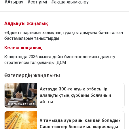
#Атырау
#сот үкімі
#ақша жымқыру
Алдыңғы жаңалық
«Әділет» партиясы халықтың тұрақты дамуына бағытталған
бастамаларын таныстырды
Келесі жаңалық
Қазақстанда 2036 жылға дейін биотехнологияны дамыту
стратегиясы талқыланды: ДСМ