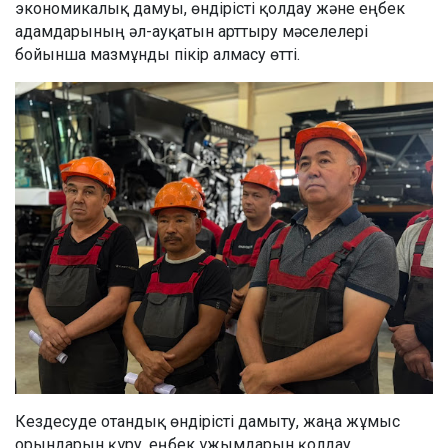
экономикалық дамуы, өндірісті қолдау және еңбек
адамдарының әл-ауқатын арттыру мәселелері
бойынша мазмұнды пікір алмасу өтті.
Кездесуде отандық өндірісті дамыту, жаңа жұмыс
орындарын құру, еңбек ұжымдарын қолдау,