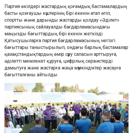
Партия өкілдері жастардың қоғамдық бастамалардың
басты қозғаушы күштерінің бірі екенін атап өтіп,
спортты және дарынды жастарды қолдау «Әділет»
партиясының сайлауалды бағдарламасындағы
маңызды бағыттардың бірі екенін жеткізді.
Қатысушыларға партия бағдарламасының негізгі
бағыттары таныстырылып, ондағы барлық бастамалар
қазақстандықтардың өмір сүру сапасын арттыруға,
әділетті мемлекет құруға, цифрлық сервистерді
дамытуға және жастарға жаңа мүмкіндіктер жасауға
бағытталғаны айтылды.