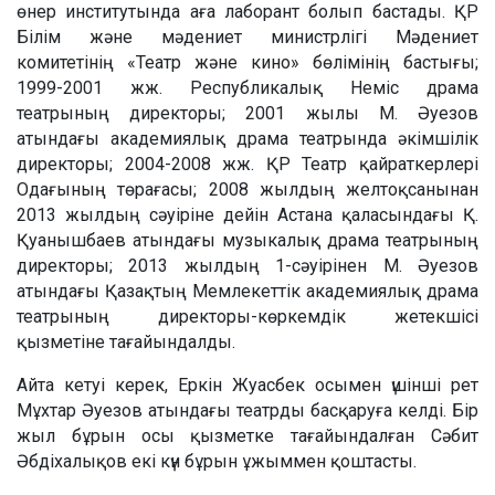
өнер институтында аға лаборант болып бастады. ҚР
Білім және мәдениет министрлігі Мәдениет
комитетінің «Театр және кино» бөлімінің бастығы;
1999-2001 жж. Республикалық Неміс драма
театрының директоры; 2001 жылы М. Әуезов
атындағы академиялық драма театрында әкімшілік
директоры; 2004-2008 жж. ҚР Театр қайраткерлері
Одағының төрағасы; 2008 жылдың желтоқсанынан
2013 жылдың сәуіріне дейін Астана қаласындағы Қ.
Қуанышбаев атындағы музыкалық драма театрының
директоры; 2013 жылдың 1-сәуірінен М. Әуезов
атындағы Қазақтың Мемлекеттік академиялық драма
театрының директоры-көркемдік жетекшісі
қызметіне тағайындалды.
Айта кетуі керек, Еркін Жуасбек осымен үшінші рет
Мұхтар Әуезов атындағы театрды басқаруға келді. Бір
жыл бұрын осы қызметке тағайындалған Сәбит
Әбдіхалықов екі күн бұрын ұжыммен қоштасты.