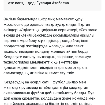
өте көп», - деді Гүлзира Атабаева.
Әңгіме барысында цифрлық мемлекет құру
мәселесіне де ерекше назар аударылды. Партия
өкілдері «Әділеттің» цифрлық сервистері, eGov және
екінші деңгейлі банктердің қосымшалары арқылы
партияға мүше болу мүмкіндіктері, сондай-ақ ішкі
процестерді жетілдіруде жасанды интеллект
технологияларын қолдану жөнінде айтып берді.
Кездесуге қатысушылардың пікірінше, заманауи
технологиялар мемлекеттік қызметтердің
қолжетімділігі мен тиімділігін арттыра отырып,
азаматтардың игілігіне қызмет етуі тиіс.
Кездесудің ең әсерлі сәті – футболшылар мен
жаттықтырушылар штабы қолтаңба қалдырған
символикалық футбол добын табыстау болды. Бұл
доп өзара құрметтің, қолдаудың және команда мен
жанкүйерлер арасындағы бірліктің естелігі ретінде