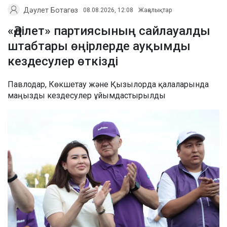
Дәулет Ботагөз
08.08.2026, 12:08
Жаңалықтар
«Әділет» партиясының сайлауалды
штабтары өңірлерде ауқымды
кездесулер өткізді
Павлодар, Көкшетау және Қызылорда қалаларында
маңызды кездесулер ұйымдастырылды