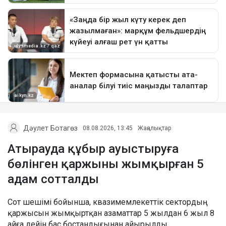
Дәулет Ботагөз
08.08.2026, 13:45
Жаңалықтар
Атырауда құбыр ауыстыруға
бөлінген қаржыны жымқырған 5
адам сотталды
Сот шешімі бойынша, квазимемлекеттік сектордың
қаржысын жымқыртқан азаматтар 5 жылдан 6 жыл 8
айға дейін бас бостандығынан айырылды