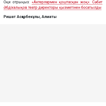
Оқи отрыңыз:
«Актерлармен қоштасқан жоқ»: Сәбит
Әбдіхалықов театр директоры қызметінен босатылды
Ришат Асқарбекұлы, Алматы