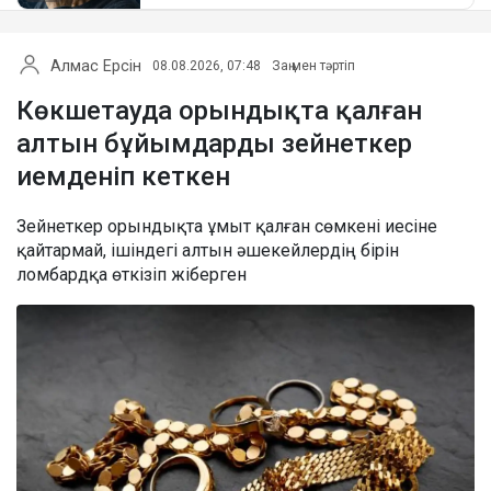
Алмас Ерсін
08.08.2026, 07:48
Заң мен тәртіп
Көкшетауда орындықта қалған
алтын бұйымдарды зейнеткер
иемденіп кеткен
Зейнеткер орындықта ұмыт қалған сөмкені иесіне
қайтармай, ішіндегі алтын әшекейлердің бірін
ломбардқа өткізіп жіберген