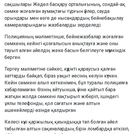
сақшылары Жедел басқару орталығының, сондай-ақ
сөмке жоғалған аумақтағы тұрғын үйлер, сауда
орындары мен өзге де нысандардың бейнебақылау
камераларындағы жазбаларды зерделеді.
Полицияның мәліметінше, бейнежазбалар жоғалған
сөмкенің кейінгі қозғалысын анықтауға және оны
тауып алған әйелдің жеке басын белгілеуге мүмкіндік
берген.
Тергеу мәліметіне сәйкес, күдікті қараусыз қалған
заттарды байқап, біраз уақыт иесінің келуін күткен.
Кейін сөмкені алып кеткенімен, бұл туралы полицияға
хабарламаған. Өзінің айтуынша, үйіне қайтып бара
жатқан жолда сөмкені лақтырып жіберіп, ішіндегі
ұялы телефонды, қол сағатын және алтын
әшекейлерді өзінде қалдырған.
Келесі күні қаржылық қиындыққа тап болған әйел
табылған алтын сақиналардың бірін ломбардқа өткізіп,