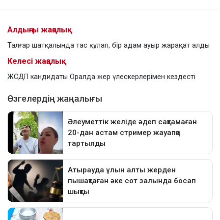
Алдыңғы жаңалық
Талғар шатқалында тас құлап, бір адам ауыр жарақат алды
Келесі жаңалық
ЖСДП кандидаты Оралда жер үлескерлерімен кездесті