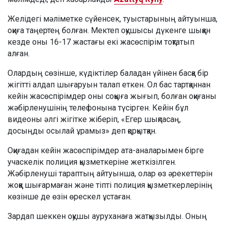
Желідегі мәліметке сүйенсек, туыстарының айтуынша,
оқиға таңертең болған. Мектеп оқушысы дүкенге шыққан
кезде оны 16-17 жастағы екі жасөспірім тоқтатып
алған.
Олардың сөзінше, күдіктілер баладан үйінен басқа бір
жігітті алдап шығаруын талап еткен. Ол бас тартқаннан
кейін жасөспірімдер оны соққыға жығып, болған оқиғаны
жәбірленушінің телефонына түсірген. Кейін бұл
видеоны әлгі жігітке жіберіп, «Егер шықпасаң,
досыңды осылай ұрамыз» деп қорқытқан.
Оқиғадан кейін жасөспірімдер ата-аналарымен бірге
учаскелік полиция қызметкеріне жеткізілген.
Жәбірленуші тараптың айтуынша, олар өз әрекеттерін
жоққа шығармаған және тіпті полиция қызметкерлерінің
көзінше де өзін өрескел ұстаған.
Зардап шеккен оқушы ауруханаға жатқызылды. Оның