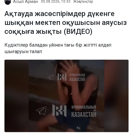
Асыл Арман
05.08.2026, 10:33
Жаңалықтар
Ақтауда жасөспірімдер дүкенге
шыққан мектеп оқушысын аяусыз
соққыға жықты (ВИДЕО)
Күдіктілер баладан үйінен тағы бір жігітті алдап
шығаруын талап