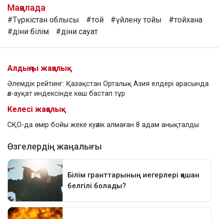
Мақалада
#Түркістан облысы
#той
#үйлену тойы
#тойхана
#діни білім
#діни сауат
Алдыңғы жаңалық
Әлемдік рейтинг: Қазақстан Орталық Азия елдері арасында
әл-ауқат индексінде көш бастап тұр
Келесі жаңалық
СҚО-да өмір бойы жеке куәлік алмаған 8 адам анықталды