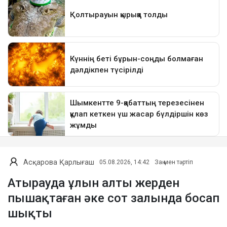
Асқарова Қарлығаш
05.08.2026, 14:42
Заң мен тәртіп
Атырауда ұлын алты жерден
пышақтаған әке сот залында босап
шықты