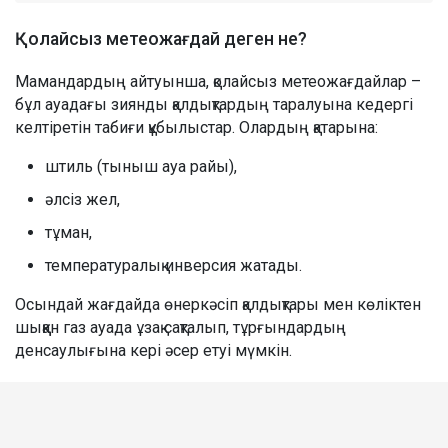
Қолайсыз метеожағдай деген не?
Мамандардың айтуынша, қолайсыз метеожағдайлар –
бұл ауадағы зиянды қалдықтардың таралуына кедергі
келтіретін табиғи құбылыстар. Олардың қатарына:
штиль (тыныш ауа райы),
әлсіз жел,
тұман,
температуралық инверсия жатады.
Осындай жағдайда өнеркәсіп қалдықтары мен көліктен
шыққан газ ауада ұзақ сақталып, тұрғындардың
денсаулығына кері әсер етуі мүмкін.