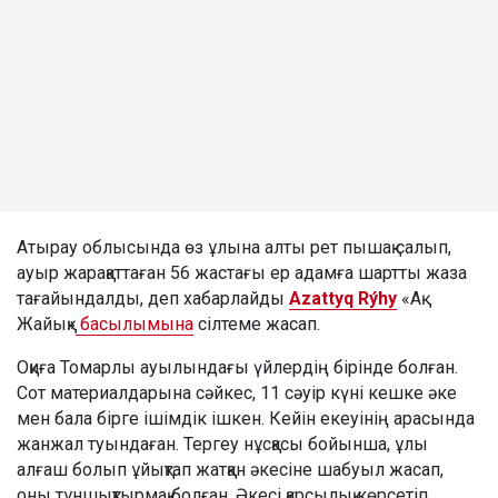
Атырау облысында өз ұлына алты рет пышақ салып,
ауыр жарақаттаған 56 жастағы ер адамға шартты жаза
тағайындалды, деп хабарлайды
Azattyq Rýhy
«Ақ
Жайық»
басылымына
сілтеме жасап.
Оқиға Томарлы ауылындағы үйлердің бірінде болған.
Сот материалдарына сәйкес, 11 сәуір күні кешке әке
мен бала бірге ішімдік ішкен. Кейін екеуінің арасында
жанжал туындаған. Тергеу нұсқасы бойынша, ұлы
алғаш болып ұйықтап жатқан әкесіне шабуыл жасап,
оны тұншықтырмақ болған. Әкесі қарсылық көрсетіп,