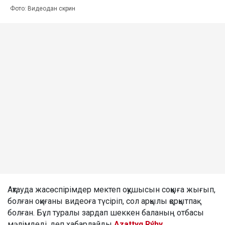
Фото: Видеодан скрин
Ақтауда жасөспірімдер мектеп оқушысын соққыға жығып,
болған оқиғаны видеоға түсіріп, сол арқылы қорқытпақ
болған. Бұл туралы зардап шеккен баланың отбасы
мәлімдеді, деп хабарлайды
Azattyq Rýhy
.