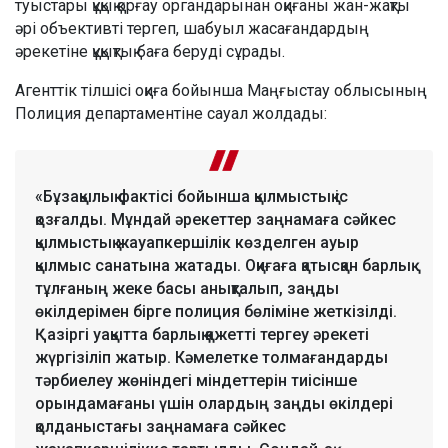
туыстары құқық қорғау органдарынан оқиғаны жан-жақты
әрі объективті тергеп, шабуыл жасағандардың
әрекетіне құқықтық баға беруді сұрады.
Агенттік тілшісі оқиға бойынша Маңғыстау облысының
Полиция департаментіне сауал жолдады:
«Бұзақылық фактісі бойынша қылмыстық іс
қозғалды. Мұндай әрекеттер заңнамаға сәйкес
қылмыстық жауапкершілік көзделген ауыр
қылмыс санатына жатады. Оқиғаға қатысқан барлық
тұлғаның жеке басы анықталып, заңды
өкілдерімен бірге полиция бөліміне жеткізілді.
Қазіргі уақытта барлық қажетті тергеу әрекеті
жүргізіліп жатыр. Кәмелетке толмағандарды
тәрбиелеу жөніндегі міндеттерін тиісінше
орындамағаны үшін олардың заңды өкілдері
қолданыстағы заңнамаға сәйкес