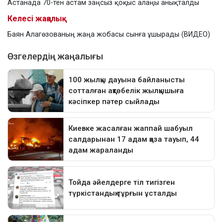
Астанада 70-тен астам заңсыз қоқыс алаңы анықталды
Келесі жаңалық
Баян Алагөзованың жаңа жобасы сынға ұшырады (ВИДЕО)