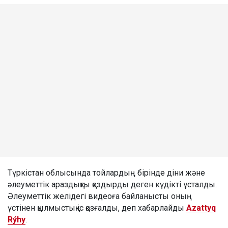
Түркістан облысында тойлардың бірінде діни және
әлеуметтік араздықты қоздырды деген күдікті ұсталды.
Әлеуметтік желідегі видеоға байланысты оның
үстінен қылмыстық іс қозғалды, деп хабарлайды
Azattyq
Rýhy
.