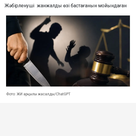
Жәбірленуші жанжалды өзі бастағанын мойындаған
Фото: ЖИ арқылы жасалды/ChatGPT