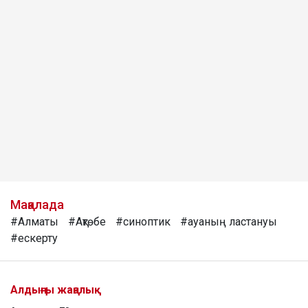
Мақалада
#Алматы
#Ақтөбе
#синоптик
#ауаның ластануы
#ескерту
Алдыңғы жаңалық