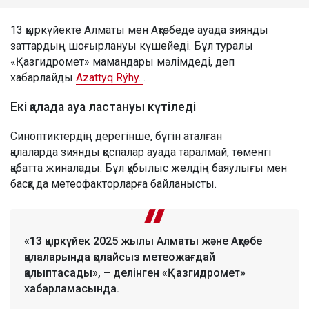
13 қыркүйекте Алматы мен Ақтөбеде ауада зиянды
заттардың шоғырлануы күшейеді. Бұл туралы
«Қазгидромет» мамандары мәлімдеді, деп
хабарлайды
Azattyq Rýhy.
.
Екі қалада ауа ластануы күтіледі
Синоптиктердің дерегінше, бүгін аталған
қалаларда зиянды қоспалар ауада таралмай, төменгі
қабатта жиналады. Бұл құбылыс желдің баяулығы мен
басқа да метеофакторларға байланысты.
«13 қыркүйек 2025 жылы Алматы және Ақтөбе
қалаларында қолайсыз метеожағдай
қалыптасады», – делінген «Қазгидромет»
хабарламасында.