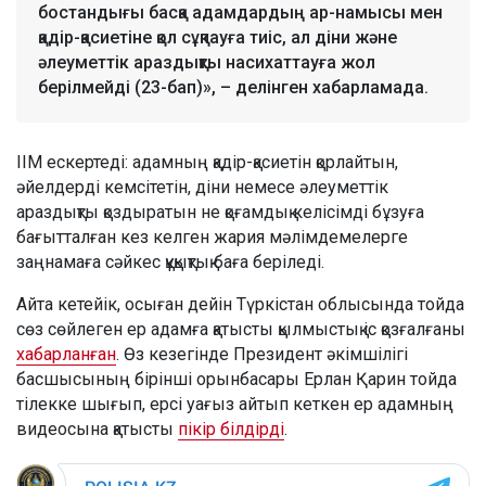
бостандығы басқа адамдардың ар-намысы мен
қадір-қасиетіне қол сұқпауға тиіс, ал діни және
әлеуметтік араздықты насихаттауға жол
берілмейді (23-бап)», – делінген хабарламада.
ІІМ ескертеді: адамның қадір-қасиетін қорлайтын,
әйелдерді кемсітетін, діни немесе әлеуметтік
араздықты қоздыратын не қоғамдық келісімді бұзуға
бағытталған кез келген жария мәлімдемелерге
заңнамаға сәйкес құқықтық баға беріледі.
Айта кетейік, осыған дейін Түркістан облысында тойда
сөз сөйлеген ер адамға қатысты қылмыстық іс қозғалғаны
хабарланған
. Өз кезегінде Президент әкімшілігі
басшысының бірінші орынбасары Ерлан Қарин тойда
тілекке шығып, ерсі уағыз айтып кеткен ер адамның
видеосына қатысты
пікір білдірді
.