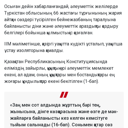
Осыған дейін хабарланғандай, әлеуметтік желілерде
Түркістан облысының 66 жастағы тұрғынының жария
айтқан сөздері түсірілген бейнежазбаның таралуына
байланысты діни және әлеуметтік араздықты қоздыру
белгілері бойынша қылмыстық іс қозғалған.
ІІМ мәліметінше, қазіргі уақытта күдікті ұсталып, уақытша
ұстау изоляторына қамалды.
Қазақстан Республикасының Конституциясында
еліміздің зайырлы, құқықтық әрі әлеуметтік мемлекет
екені, ал адам, оның құқықтары мен бостандықтары ең
жоғары құндылықтар екені бекітілген (1-бап).
«Заң мен сот алдында жұрттың бәрі тең,
жынысына, дінге көзқарасына және өзге де мән-
жайларға байланысты кез келген кемсітуге
тыйым салынады (16-бап). Сонымен қатар сөз