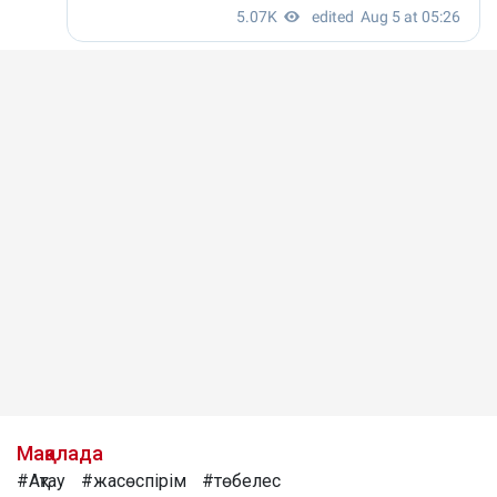
Мақалада
#Ақтау
#жасөспірім
#төбелес