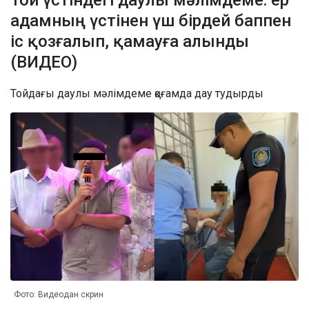
адамның үстінен үш бірдей баппен
іс қозғалып, қамауға алынды
(ВИДЕО)
Тойдағы даулы мәлімдеме қоғамда дау тудырды
Фото: Видеодан скрин