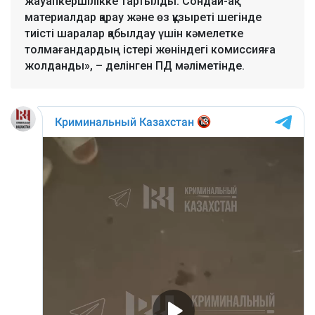
жауапкершілікке тартылды. Сондай-ақ
материалдар қарау және өз құзыреті шегінде
тиісті шаралар қабылдау үшін кәмелетке
толмағандардың істері жөніндегі комиссияға
жолданды», – делінген ПД мәліметінде.