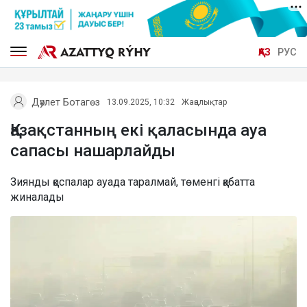
ҚАЗ
РУС
Дәулет Ботагөз
13.09.2025, 10:32
Жаңалықтар
Қазақстанның екі қаласында ауа
сапасы нашарлайды
Зиянды қоспалар ауада таралмай, төменгі қабатта
жиналады