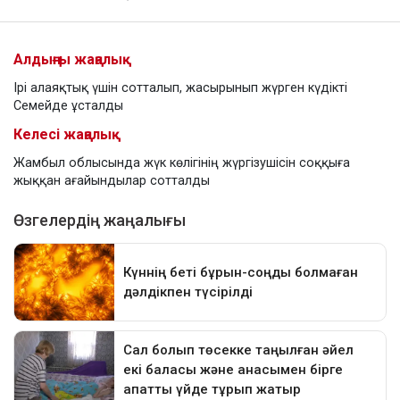
Алдыңғы жаңалық
Ірі алаяқтық үшін сотталып, жасырынып жүрген күдікті
Семейде ұсталды
Келесі жаңалық
Жамбыл облысында жүк көлігінің жүргізушісін соққыға
жыққан ағайындылар сотталды