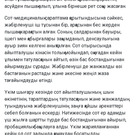
асүйден пышақ алып, ұлына бірнеше рет соққы жасаған.
Сот-медициналық сараптама қорытындысына сәйкес,
жәбірленуші іш тұсынан бір, арқасынан бес жерден
пышақ жарақатын алған. Соның салдарынан бауыры,
ішегі мен қабырғалары зақымданып, денсаулығына
ауыр зиян келгені анықталған. Сот отырысында
айыпталушы кінәсін толық мойындап, оқиғадан кейін
ұлымен татуласқанын айтып, өзін бас бостандығынан
айырмауды сұрады. Жәбірленуші де жанжалды өзі
бастағанын растады және әкесіне жеңіл жаза
тағайындауды өтінді.
Үкім шығару кезінде сот айыпталушының шын
өкінетінін, тараптардың татуласқанын және жанжалдың
туындауына жәбірленушінің заңға қайшы әрекеттері
себеп болғанын ескерді. Нәтижесінде сот ер адамды
үш жылға шартты түрде бас бостандығынан айырып,
пробациялық бақылауға алды. Үкім жарияланғаннан
кейін ол сот залында қамаудан босатылды.