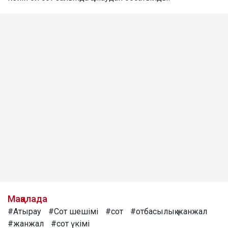
Мақалада
#Атырау
#Сот шешімі
#сот
#отбасылық жанжал
#жанжал
#сот үкімі