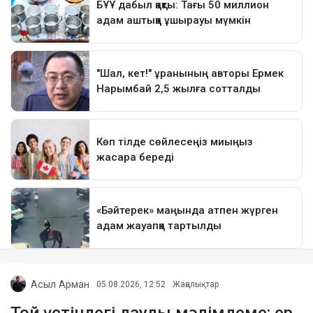
Асыл Арман
05.08.2026, 12:52
Жаңалықтар
Той үстіндегі даулы мәлімдеме: ер