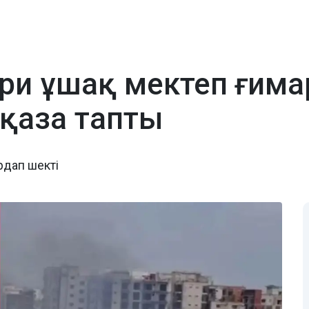
ери ұшақ мектеп ғима
 қаза тапты
рдап шекті