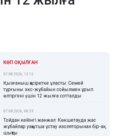
ін 12 жылға
КӨП ОҚЫЛҒАН
07.08.2026, 12:12
Қызғаныш қасіретке ұласты: Семей
тұрғыны экс-жұбайын сойылмен ұрып
өлтіргені үшін 12 жылға сотталды
07.08.2026, 08:29
Тойдан кейінгі жанжал: Көкшетауда жас
жұбайлар уақытша ұстау изоляторынан бір-ақ
шықты