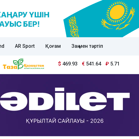
nd
AR Sport
Қоғам
Заң мен тәртіп
$
469.93
€
541.64
₽
5.71