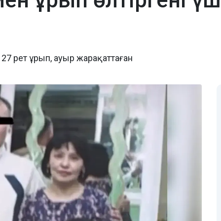
н ұрып өлтіргені үш
7 рет ұрып, ауыр жарақаттаған