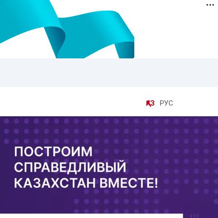
ҚАЗ
РУС