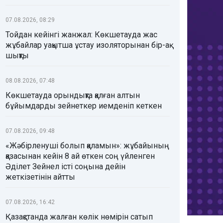
07.08.2026, 08:29
Тойдан кейінгі жанжал: Көкшетауда жас
жұбайлар уақытша ұстау изоляторынан бір-ақ
шықты
08.08.2026, 07:48
Көкшетауда орындықта қалған алтын
бұйымдарды зейнеткер иемденіп кеткен
07.08.2026, 09:48
«Жәбірленуші болып қаламын»: жұбайының
қазасынан кейін 8 ай өткен соң үйленген
Әділет Зейнел істі соңына дейін
жеткізетінін айтты
07.08.2026, 16:42
Қазақстанда жалған көлік нөмірін сатып