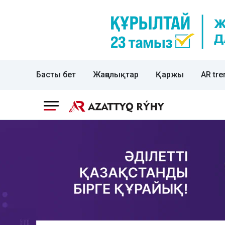
Басты бет
Жаңалықтар
Қаржы
AR tre