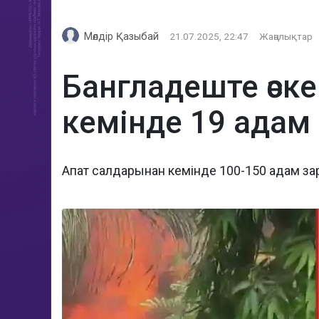
Мөлдір Қазыбай
21.07.2025, 22:47
Жаңалықтар
Бангладеште әск
кемінде 19 адам
Апат салдарынан кемінде 100-150 адам за