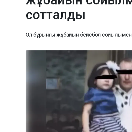
жұбайын сойылме
сотталды
Ол бұрынғы жұбайын бейсбол сойылымен 2