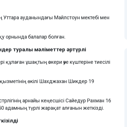
ның Уттара ауданындағы Майлстоун мектебі мен
оқу орнында балалар болған.
ндер туралы мәліметтер әртүрлі
құлаған ұшақтың әскери әуе күштеріне тиесілі
 қызметінің өкілі Шахджахан Шикдер 19
трлігінің арнайы кеңесшісі Сайедур Рахман 16
0 адамның түрлі жарақат алғанын жеткізді.
кізілді