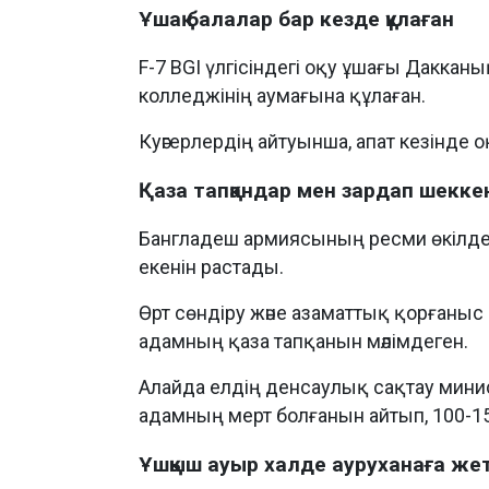
Ұшақ балалар бар кезде құлаған
F-7 BGI үлгісіндегі оқу ұшағы Дакка
колледжінің аумағына құлаған.
Куәгерлердің айтуынша, апат кезінде 
Қаза тапқандар мен зардап шекке
Бангладеш армиясының ресми өкілдері 
екенін растады.
Өрт сөндіру және азаматтық қорғаныс
адамның қаза тапқанын мәлімдеген.
Алайда елдің денсаулық сақтау минис
адамның мерт болғанын айтып, 100-15
Ұшқыш ауыр халде ауруханаға жет