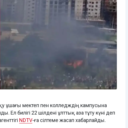
оқу ұшағы мектеп пен колледждің кампусына
ы. Ел билігі 22 шілдені ұлттық аза тұту күні деп
агенттігі
NDTV
-ға сілтеме жасап хабарлайды.