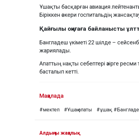
Ұшақты басқарған авиация лейтенант
Біріккен әскери госпитальдің жансақтау
Қайғылы оқиғаға байланысты ұлт
Бангладеш үкіметі 22 шілде – сейсенбі
жариялады.
Апаттың нақты себептері әзірге ресм
басталып кетті.
Мақалада
#мектеп
#Ұшақ апаты
#ұшақ
#Банглад
Алдыңғы жаңалық