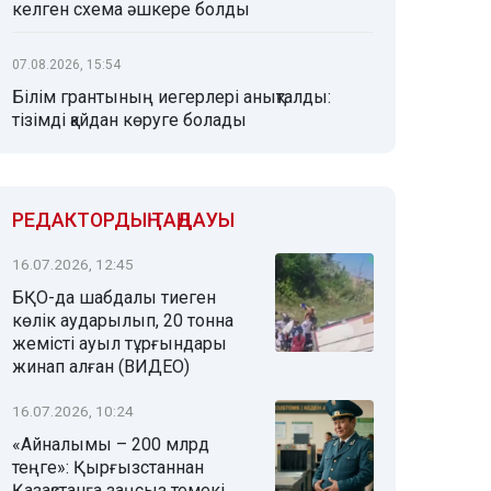
келген схема әшкере болды
07.08.2026, 15:54
Білім грантының иегерлері анықталды:
тізімді қайдан көруге болады
РЕДАКТОРДЫҢ ТАҢДАУЫ
16.07.2026, 12:45
БҚО-да шабдалы тиеген
көлік аударылып, 20 тонна
жемісті ауыл тұрғындары
жинап алған (ВИДЕО)
16.07.2026, 10:24
«Айналымы – 200 млрд
теңге»: Қырғызстаннан
Қазақстанға заңсыз темекі