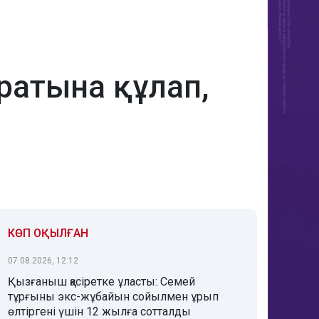
ратына құлап,
КӨП ОҚЫЛҒАН
07.08.2026, 12:12
Қызғаныш қасіретке ұласты: Семей
тұрғыны экс-жұбайын сойылмен ұрып
өлтіргені үшін 12 жылға сотталды