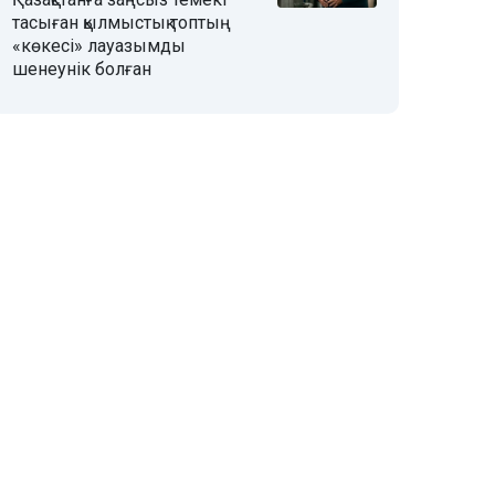
тасыған қылмыстық топтың
«көкесі» лауазымды
шенеунік болған