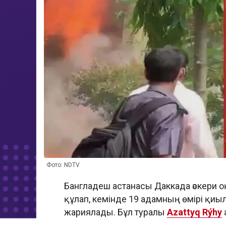
Фото: NDTV
Бангладеш астанасы Даккада әскери 
құлап, кемінде 19 адамның өмірі қиылд
жариялады. Бұл туралы
Azattyq Rýhy