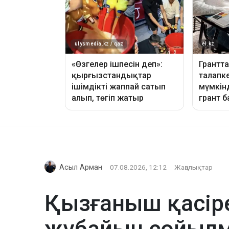
Асыл Арман
07.08.2026, 12:12
Жаңалықтар
Қызғаныш қасіре