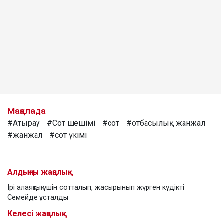
Мақалада
#Атырау
#Сот шешімі
#сот
#отбасылық жанжал
#жанжал
#сот үкімі
Алдыңғы жаңалық
Ірі алаяқтық үшін сотталып, жасырынып жүрген күдікті
Семейде ұсталды
Келесі жаңалық