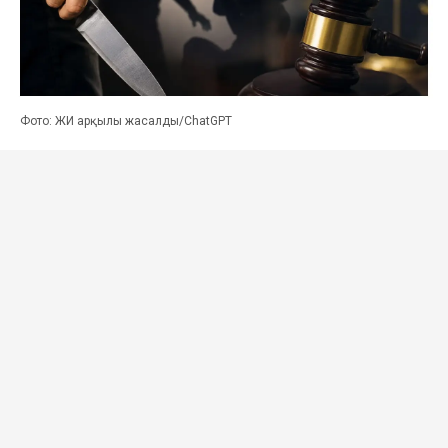
Фото: ЖИ арқылы жасалды/ChatGPT