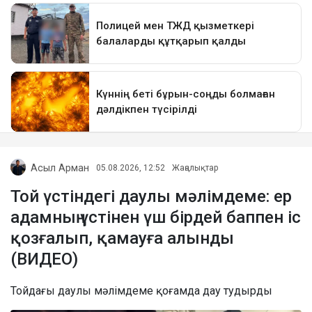
Асыл Арман
05.08.2026, 12:52
Жаңалықтар
Той үстіндегі даулы мәлімдеме: ер
адамның үстінен үш бірдей баппен іс
қозғалып, қамауға алынды
(ВИДЕО)
Тойдағы даулы мәлімдеме қоғамда дау тудырды