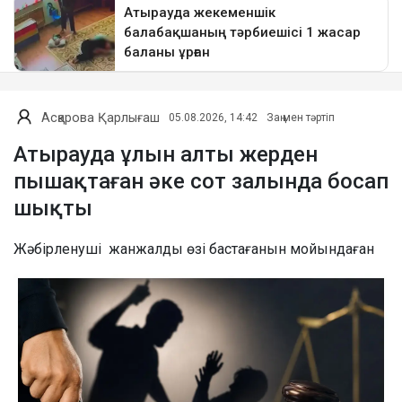
Асқарова Қарлығаш
05.08.2026, 14:42
Заң мен тәртіп
Атырауда ұлын алты жерден
пышақтаған әке сот залында босап
шықты
Жәбірленуші жанжалды өзі бастағанын мойындаған