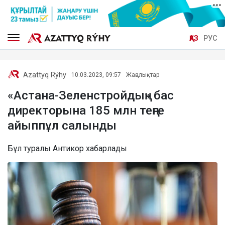
ҚАЗ
РУС
Azattyq Rýhy
10.03.2023, 09:57
Жаңалықтар
«Астана-Зеленстройдың» бас
директорына 185 млн теңге
айыппұл салынды
Бұл туралы Антикор хабарлады