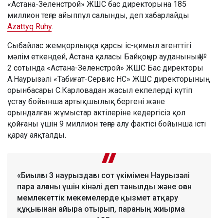
«Астана-Зеленстрой» ЖШС бас директорына 185
миллион теңге айыппұл салынды, деп хабарлайды
Azattyq Ruhy
.
Сыбайлас жемқорлыққа қарсы іс-қимыл агенттігі
мәлім еткендей, Астана қаласы Байқоңыр ауданының №
2 сотында «Астана-Зеленстрой» ЖШС Бас директоры
А.Наурызәлі «Табиғат-Сервис НС» ЖШС директорының
орынбасары С.Карловадан жасыл екпелерді күтіп
ұстау бойынша артықшылық бергені және
орындалған жұмыстар актілеріне кедергісіз қол
қойғаны үшін 9 миллион теңге алу фактісі бойынша істі
қарау аяқталды.
«Биылғы 3 наурыздағы сот үкімімен Наурызәлі
пара алғаны үшін кінәлі деп танылды және оған
мемлекеттік мекемелерде қызмет атқару
құқығынан айыра отырып, параның жиырма