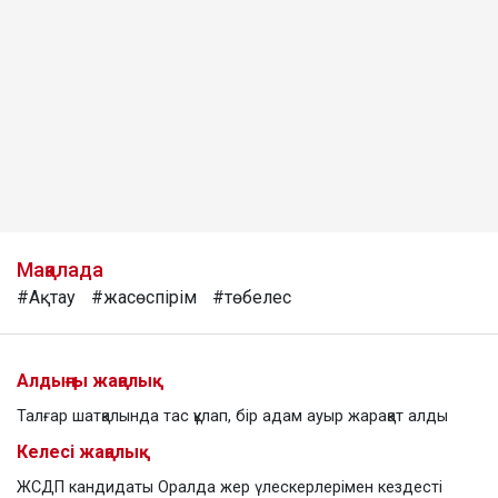
Мақалада
#Ақтау
#жасөспірім
#төбелес
Алдыңғы жаңалық
Талғар шатқалында тас құлап, бір адам ауыр жарақат алды
Келесі жаңалық
ЖСДП кандидаты Оралда жер үлескерлерімен кездесті