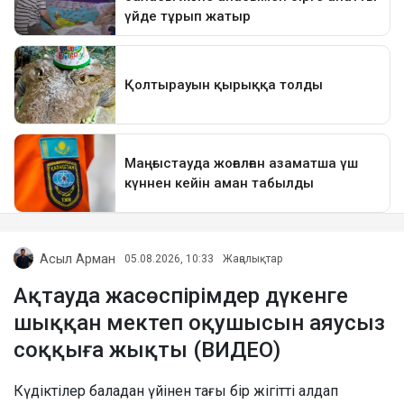
Асыл Арман
05.08.2026, 10:33
Жаңалықтар
Ақтауда жасөспірімдер дүкенге
шыққан мектеп оқушысын аяусыз
соққыға жықты (ВИДЕО)
Күдіктілер баладан үйінен тағы бір жігітті алдап