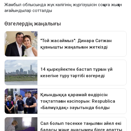
Жамбыл облысында жүк көлігінің жүргізушісін соққыға жыққан
ағайындылар сотталды