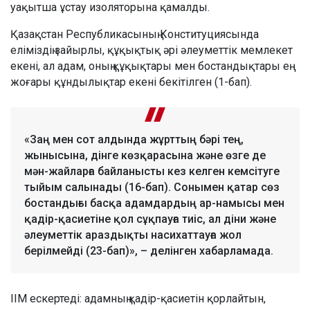
уақытша ұстау изоляторына қамалды.
Қазақстан Республикасының Конституциясында
еліміздің зайырлы, құқықтық әрі әлеуметтік мемлекет
екені, ал адам, оның құқықтары мен бостандықтары ең
жоғары құндылықтар екені бекітілген (1-бап).
«Заң мен сот алдында жұрттың бәрі тең,
жынысына, дінге көзқарасына және өзге де
мән-жайларға байланысты кез келген кемсітуге
тыйым салынады (16-бап). Сонымен қатар сөз
бостандығы басқа адамдардың ар-намысы мен
қадір-қасиетіне қол сұқпауға тиіс, ал діни және
әлеуметтік араздықты насихаттауға жол
берілмейді (23-бап)», – делінген хабарламада.
ІІМ ескертеді: адамның қадір-қасиетін қорлайтын,