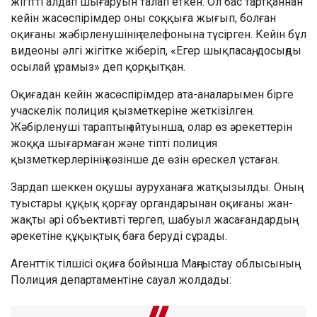
жігітті алдап шығаруын талап еткен. Ол бас тартқаннан
кейін жасөспірімдер оны соққыға жығып, болған
оқиғаны жәбірленушінің телефонына түсірген. Кейін бұл
видеоны әлгі жігітке жіберіп, «Егер шықпасаң, досыңды
осылай ұрамыз» деп қорқытқан.
Оқиғадан кейін жасөспірімдер ата-аналарымен бірге
учаскелік полиция қызметкеріне жеткізілген.
Жәбірленуші тараптың айтуынша, олар өз әрекеттерін
жоққа шығармаған және тіпті полиция
қызметкерлерінің көзінше де өзін өрескел ұстаған.
Зардап шеккен оқушы ауруханаға жатқызылды. Оның
туыстары құқық қорғау органдарынан оқиғаны жан-
жақты әрі объективті тергеп, шабуыл жасағандардың
әрекетіне құқықтық баға беруді сұрады.
Агенттік тілшісі оқиға бойынша Маңғыстау облысының
Полиция департаментіне сауал жолдады: