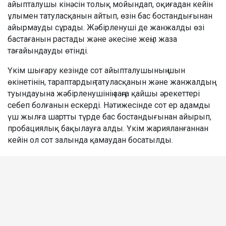
айыпталушы кінәсін толық мойындап, оқиғадан кейін
ұлымен татуласқанын айтып, өзін бас бостандығынан
айырмауды сұрады. Жәбірленуші де жанжалды өзі
бастағанын растады және әкесіне жеңіл жаза
тағайындауды өтінді.
Үкім шығару кезінде сот айыпталушының шын
өкінетінін, тараптардың татуласқанын және жанжалдың
туындауына жәбірленушінің заңға қайшы әрекеттері
себеп болғанын ескерді. Нәтижесінде сот ер адамды
үш жылға шартты түрде бас бостандығынан айырып,
пробациялық бақылауға алды. Үкім жарияланғаннан
кейін ол сот залында қамаудан босатылды.