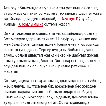
Атырау облысында өз ұлына алты рет пышақ салып,
ауыр жарақаттаған 56 жастағы ер адамға шартты жаза
тағайындалды, деп хабарлайды
Azattyq Rýhy
«Ақ
Жайық»
басылымына
сілтеме жасап.
Оқиға Томарлы ауылындағы үйлердің бірінде болған.
Сот материалдарына сәйкес, 11 сәуір күні кешке әке
мен бала бірге ішімдік ішкен. Кейін екеуінің арасында
жанжал туындаған. Тергеу нұсқасы бойынша, ұлы
алғаш болып ұйықтап жатқан әкесіне шабуыл жасап,
оны тұншықтырмақ болған. Әкесі қарсылық көрсетіп,
асүйден пышақ алып, ұлына бірнеше рет соққы
жасаған.
Сот-медициналық сараптама қорытындысына сәйкес,
жәбірленуші іш тұсынан бір, арқасынан бес жерден
пышақ жарақатын алған. Соның салдарынан бауыры,
ішегі мен қабырғалары зақымданып, денсаулығына
ауыр зиян келгені анықталған. Сот отырысында