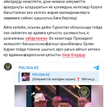
әйелдерді кемсітетін, діни немесе әлеуметтік
араздықты қоздыратын не қоғамдық келісімді бұзуға
бағытталған кез келген жария мәлімдемелерге
заңнамаға сәйкес құқықтық баға беріледі.
Айта кетейік, осыған дейін Түркістан облысында тойда
сөз сөйлеген ер адамға қатысты қылмыстық іс
қозғалғаны
хабарланған
. Өз кезегінде Президент
әкімшілігі басшысының бірінші орынбасары Ерлан
Қарин тойда тілекке шығып, ерсі уағыз айтып кеткен
ер адамның видеосына қатысты
пікір білдірді
.