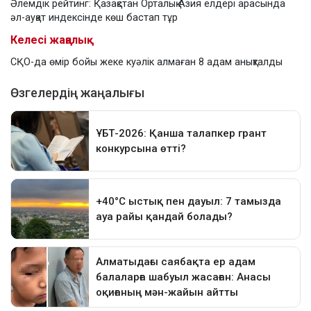
Әлемдік рейтинг: Қазақстан Орталық Азия елдері арасында
әл-ауқат индексінде көш бастап тұр
Келесі жаңалық
СҚО-да өмір бойы жеке куәлік алмаған 8 адам анықталды