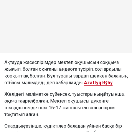
Ақтауда жасөспірімдер мектеп оқушысын соққыға
жығып, болған оқиғаны видеоға түсіріп, сол арқылы
қорқытпақ болған. Бұл туралы зардап шеккен баланың
отбасы мәлімдеді, деп хабарлайды
Azattyq Rýhy
.
Желідегі мәліметке сүйенсек, туыстарының айтуынша,
оқиға таңертең болған. Мектеп оқушысы дүкенге
шыққан кезде оны 16-17 жастағы екі жасөспірім
тоқтатып алған.
Олардың сөзінше, күдіктілер баладан үйінен басқа бір