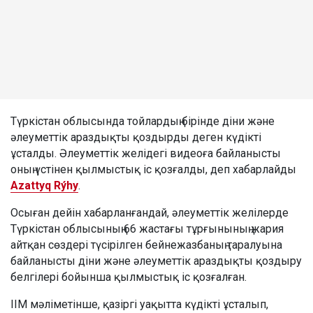
Түркістан облысында тойлардың бірінде діни және
әлеуметтік араздықты қоздырды деген күдікті
ұсталды. Әлеуметтік желідегі видеоға байланысты
оның үстінен қылмыстық іс қозғалды, деп хабарлайды
Azattyq Rýhy
.
Осыған дейін хабарланғандай, әлеуметтік желілерде
Түркістан облысының 66 жастағы тұрғынының жария
айтқан сөздері түсірілген бейнежазбаның таралуына
байланысты діни және әлеуметтік араздықты қоздыру
белгілері бойынша қылмыстық іс қозғалған.
ІІМ мәліметінше, қазіргі уақытта күдікті ұсталып,