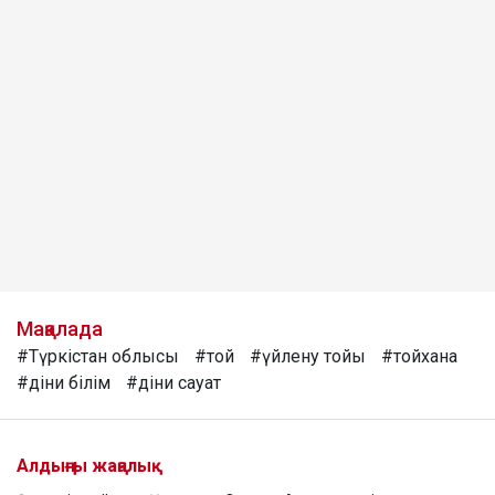
Мақалада
#Түркістан облысы
#той
#үйлену тойы
#тойхана
#діни білім
#діни сауат
Алдыңғы жаңалық