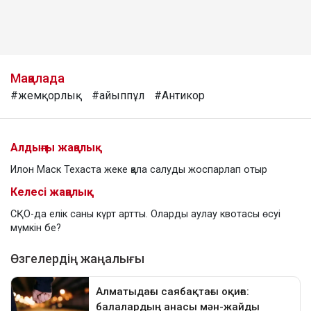
Мақалада
#жемқорлық
#айыппұл
#Антикор
Алдыңғы жаңалық
Илон Маск Техаста жеке қала салуды жоспарлап отыр
Келесі жаңалық
СҚО-да елік саны күрт артты. Оларды аулау квотасы өсуі
мүмкін бе?