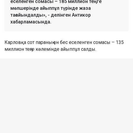
еселенген сомасы – 185 миллион теңге
мөлшерінде айыппұл түрінде жаза
тағайындалды», - делінген Антикор
хабарламасында.
Карловқа сот параның он бес еселенген сомасы – 135
миллион теңге көлемінде айыппұл салды.