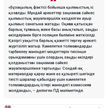
«Бұзақылық фактісі бойынша қылмыстық іс
қозғалды. Мұндай әрекеттер заңнамаға сәйкес
қылмыстық жауапкершілік көзделген ауыр
қылмыс санатына жатады. Оқиғаға қатысқан
барлық тұлғаның жеке басы анықталып, заңды
өкілдерімен бірге полиция бөліміне жеткізілді.
Қазіргі уақытта барлық қажетті тергеу әрекеті
жүргізіліп жатыр. Кәмелетке толмағандарды
тәрбиелеу жөніндегі міндеттерін тиісінше
орындамағаны үшін олардың заңды өкілдері
қолданыстағы заңнамаға сәйкес
жауапкершілікке тартылды. Сондай-ақ
материалдар қарау және өз құзыреті шегінде
тиісті шаралар қабылдау үшін кәмелетке
толмағандардың істері жөніндегі комиссияға
жолданды», – делінген ПД мәліметінде.