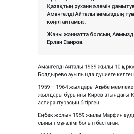
Қазақтың рухани әлемін дамытуға
Амангелді Айталы ағамыздың туғ
көңіл айтамыз.
Жаны жәннатта болсын, Ағамызды
Ерлан Саиров.
Амангелді Айталы 1939 жылы 10 қырк
Болдырево ауылында дүниеге келген
1959 – 1964 жылдары Ақтөбе мемлекет
жылдары бұрынғы Киров атындағы Қа
аспирантурасын бітірген.
Еңбек жолын 1959 жылы Марфин ауд
сынып мұғалімі болып бастаған.