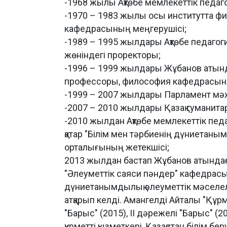
-1968 жылы Ақтөбе мемлекеттік педаг
-1970 – 1983 жылы осы институтта 
кафедрасының меңгерушісі;
-1989 – 1995 жылдары Ақтөбе педаго
жөніндегі проректоры;
-1996 – 1999 жылдары Жұбанов атында
профессоры, философия кафедрасын
-1999 – 2007 жылдары Парламент мәж
-2007 – 2010 жылдары Қазақ гуманита
-2010 жылдан Ақтөбе мемлекеттік пед
қатар "Білім мен тәрбиенің дүниетаны
орталығының жетекшісі;
2013 жылдан бастап Жұбанов атындағы
"Әлеуметтік саяси пәндер" кафедрасы
дүниетанымдылық әлеуметтік мәселеле
атқарып келді. Амангелді Айталы "Құрмет
"Барыс" (2015), II дәрежелі "Барыс" (2
құрметті қызметкері, Қазақстан білім б