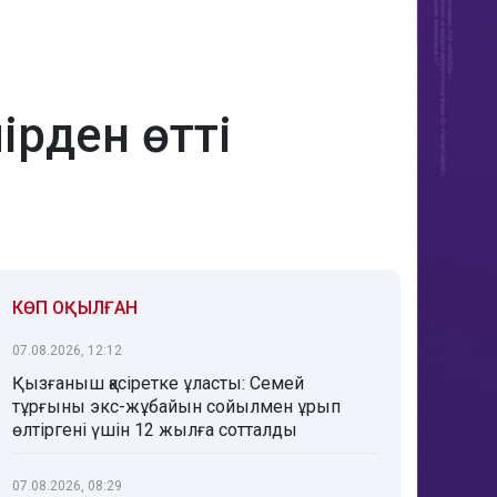
ірден өтті
КӨП ОҚЫЛҒАН
07.08.2026, 12:12
Қызғаныш қасіретке ұласты: Семей
тұрғыны экс-жұбайын сойылмен ұрып
өлтіргені үшін 12 жылға сотталды
07.08.2026, 08:29