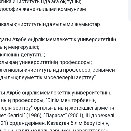
огика иниститутында аға оқытушы;
философия және ғылыми коммунизм
гикалық иниститутында ғылыми жұмыстар
ғы Ақтөбе өңірлік мемлекеттік университетінің
ың меңгерушісі;
ілісінің депутаты;
рлық заң университетінің профессоры;
агогикалық иниститутында профессор, сонымен
мдылық әлеуметтік мәселелерін зерттеу"
 Ақтөбе өңірлік мемлекеттік университетінің
ның профессоры, "Білім мен тәрбиенің
рін зерттеу" орталығының жетекшісі қызметін
 белгісі" (1986), "Парасат" (2001), III дәрежелі
021) ордендерімен, Қазақстан білім беру ісінің
еру ісінің үздігі медальдарымен марапатталған.