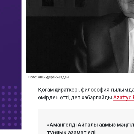
Фото: ашық дереккөзден
Қоғам қайраткері, философия ғылымд
өмірден өтті, деп хабарлайды
Azattyq R
«Амангелді Айталы ағамыз мәңгіл
тұңғиық азамат еді.