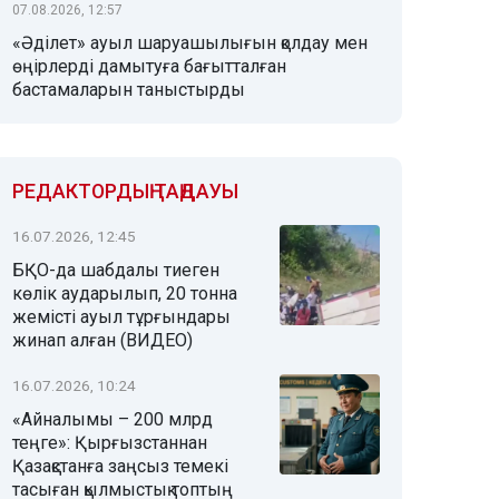
07.08.2026, 12:57
«Әділет» ауыл шаруашылығын қолдау мен
өңірлерді дамытуға бағытталған
бастамаларын таныстырды
РЕДАКТОРДЫҢ ТАҢДАУЫ
16.07.2026, 12:45
БҚО-да шабдалы тиеген
көлік аударылып, 20 тонна
жемісті ауыл тұрғындары
жинап алған (ВИДЕО)
16.07.2026, 10:24
«Айналымы – 200 млрд
теңге»: Қырғызстаннан
Қазақстанға заңсыз темекі
тасыған қылмыстық топтың