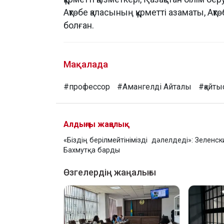
Ақтөбе қаласының құрметті азаматы, Ақ
болған.
Мақалада
#профессор
#Амангелді Айталы
#қайты
Алдыңғы жаңалық
«Біздің берілмейтінімізді дәлелдеді»: Зеленск
Бахмутқа барды