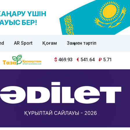
nd
AR Sport
Қоғам
Заң мен тәртіп
$
469.93
€
541.64
₽
5.71