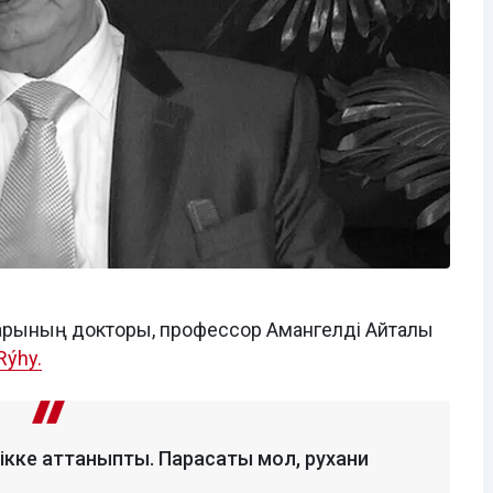
арының докторы, профессор Амангелді Айталы
ýhy.
ікке аттаныпты. Парасаты мол, рухани