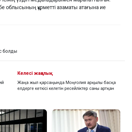
төбе облысының құрметті азаматы атағына ие
с болды
Келесі жаңалық
ий
Жаңа жыл қарсаңында Моңғолия арқылы басқа
елдерге кеткісі келетін ресейліктер саны артқан