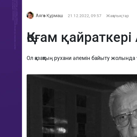
Аягөз Құрмаш
21.12.2022, 09:57
Жаңалықтар
Қоғам қайраткері
Ол қазақтың рухани әлемін байыту жолында 