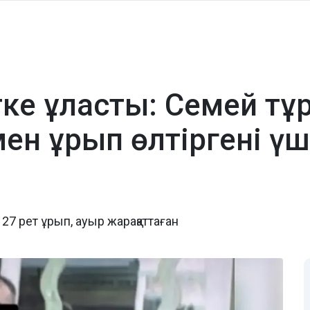
тке ұласты: Семей тұ
н ұрып өлтіргені үш
 рет ұрып, ауыр жарақаттаған