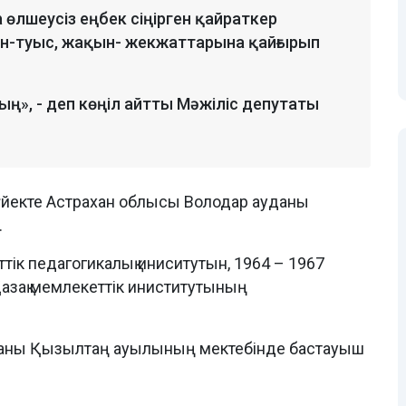
 өлшеусіз еңбек сіңірген қайраткер
ан-туыс, жақын- жекжаттарына қайғырып
ң», - деп көңіл айтты Мәжіліс депутаты
үйекте Астрахан облысы Володар ауданы
.
тік педагогикалық иниситутын, 1964 – 1967
зақ мемлекеттік иниститутының
аны Қызылтаң ауылының мектебінде бастауыш