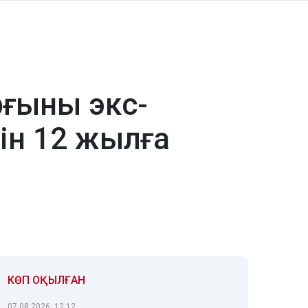
рғыны экс-
ін 12 жылға
КӨП ОҚЫЛҒАН
07.08.2026, 12:12