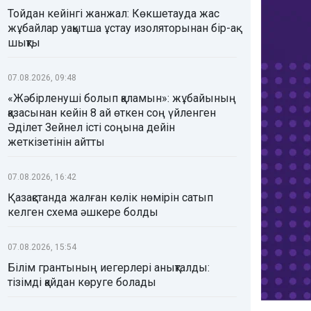
Тойдан кейінгі жанжал: Көкшетауда жас
жұбайлар уақытша ұстау изоляторынан бір-ақ
шықты
07.08.2026, 09:48
«Жәбірленуші болып қаламын»: жұбайының
қазасынан кейін 8 ай өткен соң үйленген
Әділет Зейнел істі соңына дейін
жеткізетінін айтты
07.08.2026, 16:42
Қазақстанда жалған көлік нөмірін сатып
келген схема әшкере болды
07.08.2026, 15:54
Білім грантының иегерлері анықталды:
тізімді қайдан көруге болады