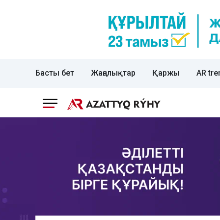
Басты бет
Жаңалықтар
Қаржы
AR tre