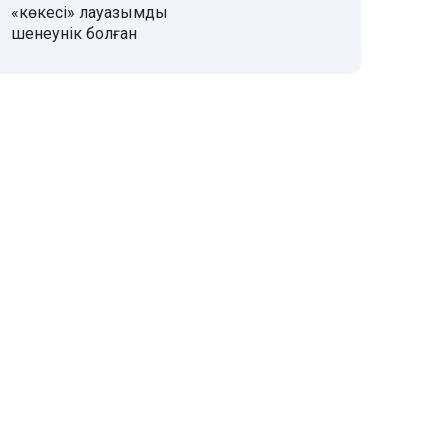
«көкесі» лауазымды
шенеунік болған