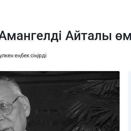
 Амангелді Айталы өм
үлкен еңбек сіңірді