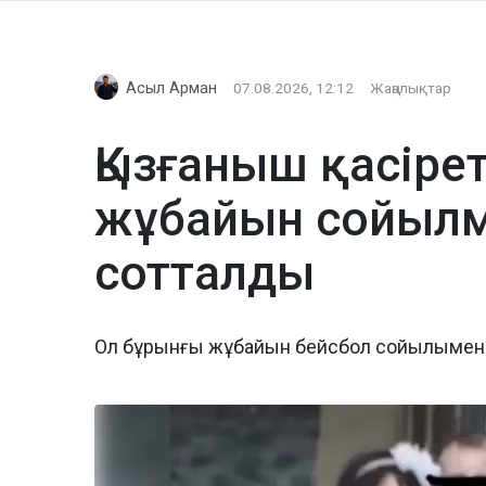
Асыл Арман
07.08.2026, 12:12
Жаңалықтар
Қызғаныш қасіре
жұбайын сойылме
сотталды
Ол бұрынғы жұбайын бейсбол сойылымен 27