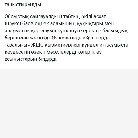
таныстырылды.
Облыстық сайлауалды штабтың өкілі Асхат
Шәукенбаев еңбек адамының құқықтары мен
әлеуметтік қорғалуын күшейтуге ерекше басымдық
берілгенін жеткізді. Өз кезегінде «Қызылорда
Тазалығы» ЖШС қызметкерлері күнделікті жұмыста
кездесетін өзекті мәселелерді көтеріп, өз
ұсыныстарын білдірді.