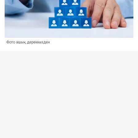
Фото ашық дереккөзден