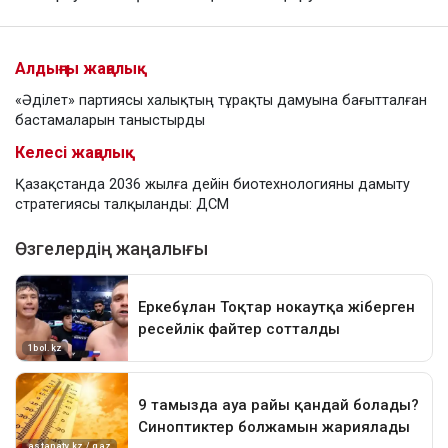
Алдыңғы жаңалық
«Әділет» партиясы халықтың тұрақты дамуына бағытталған
бастамаларын таныстырды
Келесі жаңалық
Қазақстанда 2036 жылға дейін биотехнологияны дамыту
стратегиясы талқыланды: ДСМ