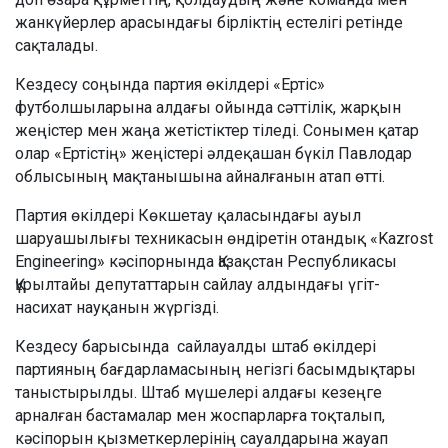
жанкүйерлер арасындағы бірліктің естелігі ретінде
сақталады.
Кездесу соңында партия өкілдері «Ертіс»
футболшыларына алдағы ойында сәттілік, жарқын
жеңістер мен жаңа жетістіктер тіледі. Сонымен қатар
олар «Ертістің» жеңістері әлдеқашан бүкіл Павлодар
облысының мақтанышына айналғанын атап өтті.
Партия өкілдері Көкшетау қаласындағы ауыл
шаруашылығы техникасын өндіретін отандық «Kazrost
Engineering» кәсіпорнында Қазақстан Республикасы
Құрылтайы депутаттарын сайлау алдындағы үгіт-
насихат науқанын жүргізді.
Кездесу барысында сайлауалды штаб өкілдері
партияның бағдарламасының негізгі басымдықтары
таныстырылды. Штаб мүшелері алдағы кезеңге
арналған бастамалар мен жоспарларға тоқталып,
кәсіпорын қызметкерлерінің сауалдарына жауап