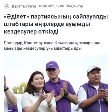
Дәулет Ботагөз
08.08.2026, 12:08
Жаңалықтар
«Әділет» партиясының сайлауалды
штабтары өңірлерде ауқымды
кездесулер өткізді
Павлодар, Көкшетау және Қызылорда қалаларында
маңызды кездесулер ұйымдастырылды