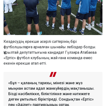
Кездесудің ерекше әсерлі сәттерінің бірі
футболшыларға арналған шынайы лебіздер болды.
Құрылтай депутаттығына кандидат Гүлзира Атабаева
«Ертіс» футбол клубының жай ғана команда емес
екенін ерекше атап өтті.
«Бұл – қаланың тарихы, мінезі және жүз
мыңнан астам адал жанкүйердің мақтанышы.
Бізді кәсібилікке, біліктілікке және нәтижеге
деген ұмтылыс біріктіреді. Сондықтан «Ертіс»
пен «Әділет» партиясының ортақ