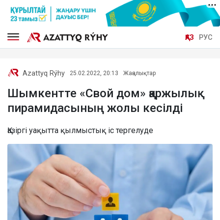
ҚАЗ
РУС
Azattyq Rýhy
25.02.2022, 20:13
Жаңалықтар
Шымкентте «Свой дом» қаржылық
пирамидасының жолы кесілді
Қазіргі уақытта қылмыстық іс тергелуде