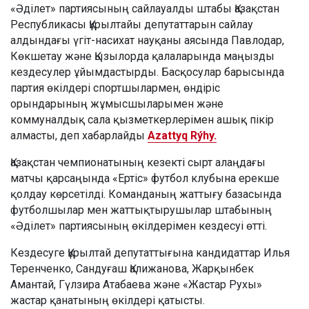
«Әділет» партиясының сайлауалды штабы Қазақстан
Республикасы Құрылтайы депутаттарын сайлау
алдындағы үгіт-насихат науқаны аясында Павлодар,
Көкшетау және Қызылорда қалаларында маңызды
кездесулер ұйымдастырды. Басқосулар барысында
партия өкілдері спортшылармен, өндіріс
орындарының жұмысшыларымен және
коммуналдық сала қызметкерлерімен ашық пікір
алмасты, деп хабарлайды
Azattyq Rýhy.
Қазақстан чемпионатының кезекті сырт алаңдағы
матчы қарсаңында «Ертіс» футбол клубына ерекше
қолдау көрсетілді. Команданың жаттығу базасында
футболшылар мен жаттықтырушылар штабының
«Әділет» партиясының өкілдерімен кездесуі өтті.
Кездесуге Құрылтай депутаттығына кандидаттар Илья
Теренченко, Сандуғаш Қалижанова, Жарқынбек
Амантай, Гүлзира Атабаева және «Жастар Рухы»
жастар қанатының өкілдері қатысты.