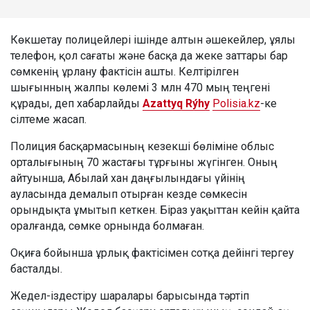
Көкшетау полицейлері ішінде алтын әшекейлер, ұялы
телефон, қол сағаты және басқа да жеке заттары бар
сөмкенің ұрлану фактісін ашты. Келтірілген
шығынның жалпы көлемі 3 млн 470 мың теңгені
құрады, деп хабарлайды
Azattyq Rýhy
Polisia.kz
-ке
сілтеме жасап.
Полиция басқармасының кезекші бөліміне облыс
орталығының 70 жастағы тұрғыны жүгінген. Оның
айтуынша, Абылай хан даңғылындағы үйінің
ауласында демалып отырған кезде сөмкесін
орындықта ұмытып кеткен. Біраз уақыттан кейін қайта
оралғанда, сөмке орнында болмаған.
Оқиға бойынша ұрлық фактісімен сотқа дейінгі тергеу
басталды.
Жедел-іздестіру шаралары барысында тәртіп