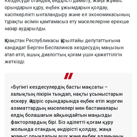
Кездесуде отандық өндірісті дамыту, жаңа жұмыс
орындарын құру, еңбек ұжымдарын қолдау,
кәсіпкерлікті ынталандыру және ел экономикасының
тұрақты өсімін қамтамасыз ету мәселелеріне ерекше
назар аударылды.
Қазақстан Республикасы Құрылтайы депутаттығына
кандидат Берген Беспалинов кездесудің маңызын
атап өтіп, ашық диалогтың қоғам үшін қажеттілігін
жеткізді.
«Бүгінгі кездесулердің басты мақсаты –
халықтың пікірін тыңдап, нақты ұсыныстарын
ескеру. Өндіріс орындарында еңбек етіп жүрген
азаматтардың мәселелері мен бастамалары
елдің болашағын айқындайтын маңызды
факторлардың бірі. Біз әділетті қоғам құру
жолында отандық өндірісті қолдау, жаңа
жұмыс орындарын ашу және еңбек адамының