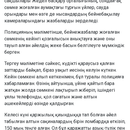
сақшылары Жедел басқару орталығының, сондай-ақ
сөмке жоғалған аумақтағы тұрғын үйлер, сауда
орындары мен өзге де нысандардың бейнебақылау
камераларындағы жазбаларды зерделеді.
Полицияның мәліметінше, бейнежазбалар жоғалған
сөмкенің кейінгі қозғалысын анықтауға және оны
тауып алған әйелдің жеке басын белгілеуге мүмкіндік
берген.
Тергеу мәліметіне сәйкес, күдікті қараусыз қалған
заттарды байқап, біраз уақыт иесінің келуін күткен.
Кейін сөмкені алып кеткенімен, бұл туралы полицияға
хабарламаған. Өзінің айтуынша, үйіне қайтып бара
жатқан жолда сөмкені лақтырып жіберіп, ішіндегі
ұялы телефонды, қол сағатын және алтын
әшекейлерді өзінде қалдырған.
Келесі күні қаржылық қиындыққа тап болған әйел
табылған алтын сақиналардың бірін ломбардқа өткізіп,
150 мың теңге алған. Ол бұл қаражатты азық-түлік пен