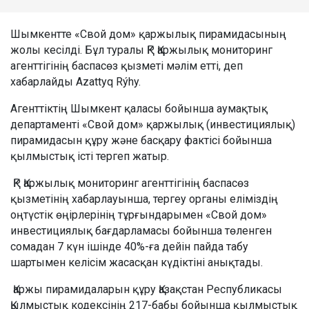
Шымкентте «Свой дом» қаржылық пирамидасының
жолы кесілді. Бұл туралы ҚР Қаржылық мониторинг
агенттігінің баспасөз қызметі мәлім етті, деп
хабарлайды Azattyq Rýhy.
Агенттіктің Шымкент қаласы бойынша аумақтық
департаменті «Свой дом» қаржылық (инвестициялық)
пирамидасын құру және басқару фактісі бойынша
қылмыстық істі тергеп жатыр.
ҚР Қаржылық мониторинг агенттігінің баспасөз
қызметінің хабарлауынша, тергеу органы еліміздің
оңтүстік өңірлерінің тұрғындарымен «Свой дом»
инвестициялық бағдарламасы бойынша төленген
сомадан 7 күн ішінде 40%-ға дейін пайда табу
шартымен келісім жасасқан күдіктіні анықтады.
Қаржы пирамидаларын құру Қазақстан Республикасы
Қылмыстық кодексінің 217-бабы бойынша қылмыстық