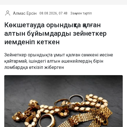
Алмас Ерсін
08.08.2026, 07:48
Заң мен тәртіп
Көкшетауда орындықта қалған
алтын бұйымдарды зейнеткер
иемденіп кеткен
Зейнеткер орындықта ұмыт қалған сөмкені иесіне
қайтармай, ішіндегі алтын әшекейлердің бірін
ломбардқа өткізіп жіберген