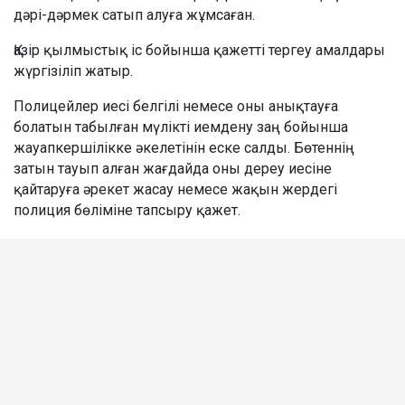
дәрі-дәрмек сатып алуға жұмсаған.
Қазір қылмыстық іс бойынша қажетті тергеу амалдары
жүргізіліп жатыр.
Полицейлер иесі белгілі немесе оны анықтауға
болатын табылған мүлікті иемдену заң бойынша
жауапкершілікке әкелетінін еске салды. Бөтеннің
затын тауып алған жағдайда оны дереу иесіне
қайтаруға әрекет жасау немесе жақын жердегі
полиция бөліміне тапсыру қажет.