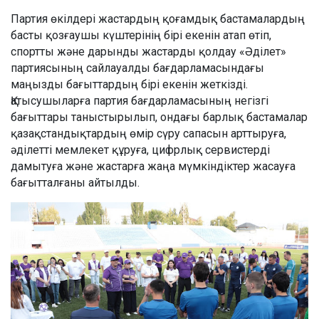
Партия өкілдері жастардың қоғамдық бастамалардың
басты қозғаушы күштерінің бірі екенін атап өтіп,
спортты және дарынды жастарды қолдау «Әділет»
партиясының сайлауалды бағдарламасындағы
маңызды бағыттардың бірі екенін жеткізді.
Қатысушыларға партия бағдарламасының негізгі
бағыттары таныстырылып, ондағы барлық бастамалар
қазақстандықтардың өмір сүру сапасын арттыруға,
әділетті мемлекет құруға, цифрлық сервистерді
дамытуға және жастарға жаңа мүмкіндіктер жасауға
бағытталғаны айтылды.