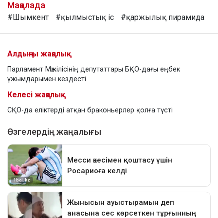
Мақалада
#Шымкент
#қылмыстық іс
#қаржылық пирамида
Алдыңғы жаңалық
Парламент Мәжілісінің депутаттары БҚО-дағы еңбек
ұжымдарымен кездесті
Келесі жаңалық
СҚО-да еліктерді атқан браконьерлер қолға түсті