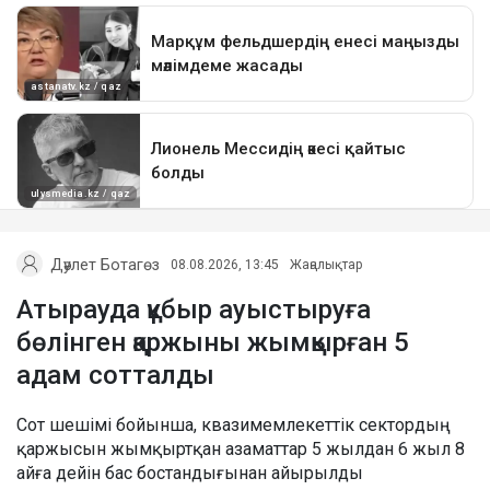
Дәулет Ботагөз
08.08.2026, 13:45
Жаңалықтар
Атырауда құбыр ауыстыруға
бөлінген қаржыны жымқырған 5
адам сотталды
Сот шешімі бойынша, квазимемлекеттік сектордың
қаржысын жымқыртқан азаматтар 5 жылдан 6 жыл 8
айға дейін бас бостандығынан айырылды