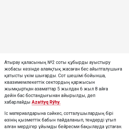
Атырау қаласының №2 соты құбырды ауыстыру
жобасы кезінде алаяқтық жасаған бес айыпталушыға
қатысты үкім шығарды. Сот шешімі бойынша,
квазимемлекеттік сектордың қаржысын
жымқыртқан азаматтар 5 жылдан 6 жыл 8 айға
дейін бас бостандығынан айырылды, деп
хабарлайды
Azattyq Rýhy.
Іс материалдарына сәйкес, сотталушылардың бірі
өзінің қызметтік бабын пайдаланып, тендерді ұтып
алған мердігер ұйымды бейресми бақылауда ұстаған.