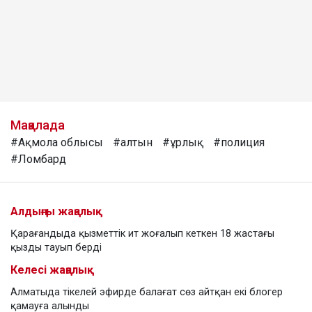
Мақалада
#Ақмола облысы
#алтын
#ұрлық
#полиция
#Ломбард
Алдыңғы жаңалық
Қарағандыда қызметтік ит жоғалып кеткен 18 жастағы
қызды тауып берді
Келесі жаңалық
Алматыда тікелей эфирде балағат сөз айтқан екі блогер
қамауға алынды