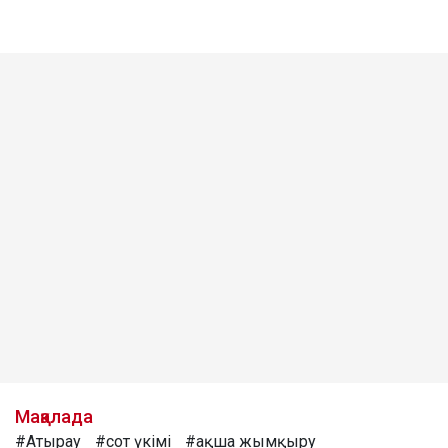
Мақалада
#Атырау
#сот үкімі
#ақша жымқыру