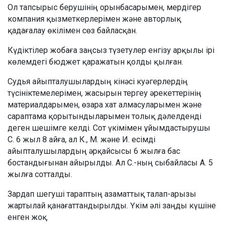
Ол тапсырыс берушінің орынбасарымен, мердігер
компания қызметкерлерімен және авторлық
қадағалау өкілімен сөз байласқан.
Күдіктілер жобаға заңсыз түзетулер енгізу арқылы ірі
көлемдегі бюджет қаражатын қолды қылған.
Судья айыпталушылардың кінәсі куәгерлердің
түсініктемелерімен, жасырын тергеу әрекеттерінің
материалдарымен, өзара хат алмасуларымен және
сараптама қорытындыларымен толық дәлелденді
деген шешімге келді. Сот үкімімен ұйымдастырушы
С. 6 жыл 8 айға, ал К., М. және И. есімді
айыпталушылардың әрқайсысы 6 жылға бас
бостандығынан айырылды. Ал С.-ның сыбайласы А. 5
жылға сотталды.
Зардап шегуші тараптың азаматтық талап-арызы
жартылай қанағаттандырылды. Үкім әлі заңды күшіне
енген жоқ.