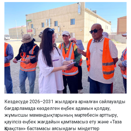
Кездесуде 2026–2031 жылдарға арналған сайлауалды
бағдарламада көзделген еңбек адамын қолдау,
жұмысшы мамандықтарының мәртебесін арттыру,
қауіпсіз еңбек жағдайын қамтамасыз ету және «Таза
Қазақстан» бастамасы аясындағы міндеттер