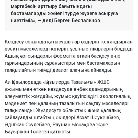
мәртебесін арттыру бағытындағы
бастамаларды жүйелі түрде жүзеге асыруға
ниеттіміз», – деді Берген Беспалинов.
Кездесу соңында қатысушылар өздерін толғандырған
өзекті мәселелерді көтеріп, ұсыныс-пікірлерін білдірді.
Ашық әрі сындарлы форматта өткен басқосу өңір
тұрғындарының сұраныстары мен бастамаларын
талқылайтын тиімді диалог алаңына айналды.
Ал Қызылордада «Қызылорда Тазалығы» ЖШС
ұжымымен өткен кездесуде еңбек адамдарының
әлеуметтік жағдайы, жұмыс қауіпсіздігі, экологиялық
мәдениет пен қаланың тазалығын сақтау мәселелері
талқыланды. Жүздесуге облыстық және қалалық
сайлауалды штабтың өкілдері Асхат Шәукенбаев,
Әділжан Сәулебаев, Раушан Ысқақова және
Бауыржан Төлеген қатысты.