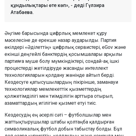
құндылықтары өте көп», - деді Гүлзира
Атабаева.
Әңгіме барысында цифрлық мемлекет құру
мәселесіне де ерекше назар аударылды. Партия
өкілдері «Әділеттің» цифрлық сервистері, eGov және
екінші деңгейлі банктердің қосымшалары арқылы
партияға мүше болу мүмкіндіктері, сондай-ақ ішкі
процестерді жетілдіруде жасанды интеллект
технологияларын қолдану жөнінде айтып берді.
Кездесуге қатысушылардың пікірінше, заманауи
технологиялар мемлекеттік қызметтердің
қолжетімділігі мен тиімділігін арттыра отырып,
азаматтардың игілігіне қызмет етуі тиіс.
Кездесудің ең әсерлі сәті – футболшылар мен
жаттықтырушылар штабы қолтаңба қалдырған
символикалық футбол добын табыстау болды. Бұл
доп өзара құрметтің, қолдаудың және команда мен