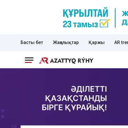
Басты бет
Жаңалықтар
Қаржы
AR tre