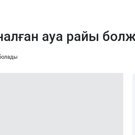
рналған ауа райы бо
қ болады