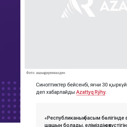
Фото: ашық дереккөзден
Синоптиктер бейсенбі, яғни 30 қыркү
деп хабарлайды
Azattyq Rýhy
.
«Республиканың басым бөлігінде 
шашын болады, еліміздің оңтүстіг