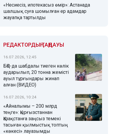
«Несиесіз, ипотекасыз өмір»: Астанада
шалшық суға шомылған ер адамдар
жауапқа тартылды
РЕДАКТОРДЫҢ ТАҢДАУЫ
16.07.2026, 12:45
БҚО-да шабдалы тиеген көлік
аударылып, 20 тонна жемісті
ауыл тұрғындары жинап
алған (ВИДЕО)
16.07.2026, 10:24
«Айналымы – 200 млрд
теңге»: Қырғызстаннан
Қазақстанға заңсыз темекі
тасыған қылмыстық топтың
«көкесі» лауазымды