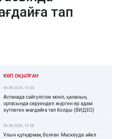
ағдайға тап
КӨП ОҚЫЛҒАН
06.08.2026, 16:55
Астанада сәйгүлігіне мініп, қаланың
ортасында серуендеп жүрген ер адам
күтпеген жағдайға тап болды (ВИДЕО)
06.08.2026, 15:38
Ұлын құтқармақ болған: Мәскеуде әйел