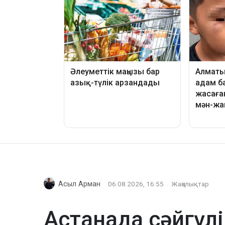
Асыл Арман
06.08.2026, 16:55
Жаңалықтар
Астанада сәйгүлі