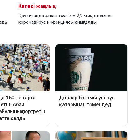
Келесі жаңалық
Қазақстанда өткен тәулікте 2,2 мың адамнан
рады
коронавирус инфекциясы анықталды