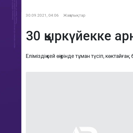
30.09.2021, 04:06
Жаңалықтар
30 қыркүйекке а
Еліміздің кей өңірінде тұман түсіп, көктайға