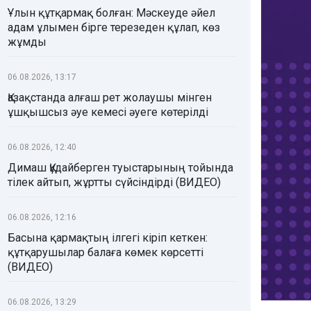
Ұлын құтқармақ болған: Мәскеуде әйел
адам ұлымен бірге терезеден құлап, көз
жұмды
06.08.2026, 13:17
Қазақстанда алғаш рет жолаушы мінген
ұшқышсыз әуе кемесі әуеге көтерілді
06.08.2026, 12:40
Димаш Құдайберген туыстарының тойында
тілек айтып, жұртты сүйсіндірді (ВИДЕО)
06.08.2026, 12:16
Басына қармақтың ілгегі кіріп кеткен:
құтқарушылар балаға көмек көрсетті
(ВИДЕО)
06.08.2026, 13:29