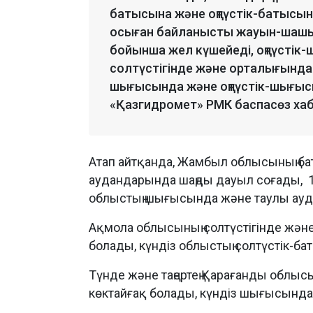
батысына және оңтүстік-батысына
осыған байланысты жауын-шашы
бойынша жел күшейеді, оңтүстік
солтүстігінде және орталығында 
шығысында және оңтүстік-шығысы
«Қазгидромет» РМК баспасөз ха
Атап айтқанда, Жамбыл облысының ба
аудандарында шаңды дауыл соғады, 15-
облыстың шығысында және таулы ауд
Ақмола облысының солтүстігінде және 
болады, күндіз облыстың солтүстік-ба
Түнде және таңертең Қарағанды облыс
көктайғақ болады, күндіз шығысында 