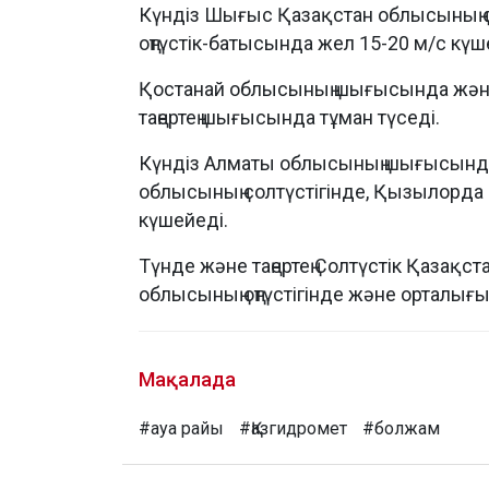
Күндіз Шығыс Қазақстан облысының 
оңтүстік-батысында жел 15-20 м/с күш
Қостанай облысының шығысында және о
таңертең шығысында тұман түседі.
Күндіз Алматы облысының шығысында
облысының солтүстігінде, Қызылорда
күшейеді.
Түнде және таңертең Солтүстік Қазақс
облысының оңтүстігінде және орталығы
Мақалада
#ауа райы
#Қазгидромет
#болжам