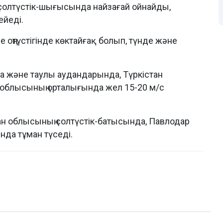
солтүстік-шығысында найзағай ойнайды,
ейеді.
ңтүстігінде көктайғақ болып, түнде және
 және таулы аудандарында, Түркістан
 облысының орталығында жел 15-20 м/с
тан облысының солтүстік-батысында, Павлодар
нда тұман түседі.