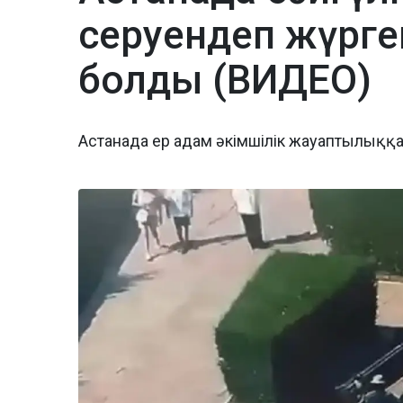
серуендеп жүрге
болды (ВИДЕО)
Астанада ер адам әкімшілік жауаптылыққ