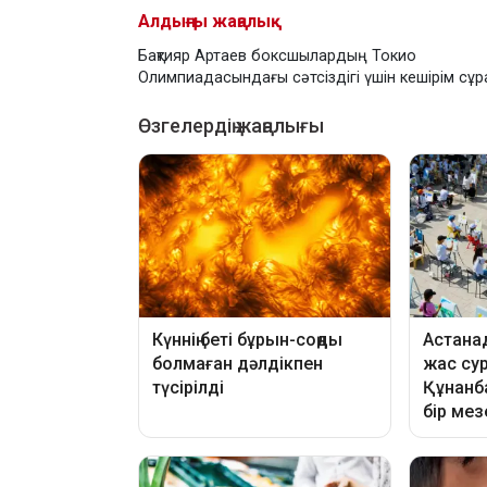
Алдыңғы жаңалық
Бақтияр Артаев боксшылардың Токио
Олимпиадасындағы сәтсіздігі үшін кешірім сұ