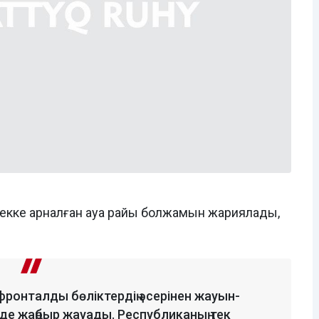
йекке арналған ауа райы болжамын жариялады,
фронталды бөліктердің әсерінен жауын-
інде жаңбыр жауады. Республиканың тек