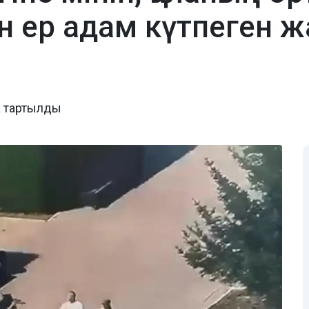
н ер адам күтпеген ж
а тартылды