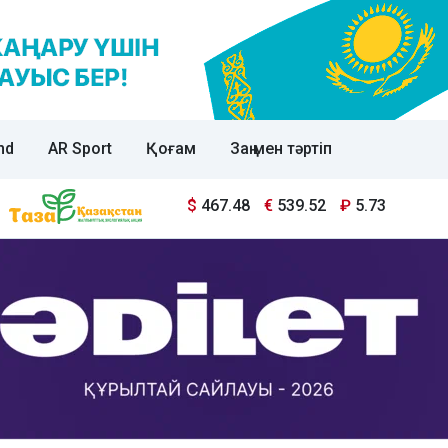
nd
AR Sport
Қоғам
Заң мен тәртіп
$
467.48
€
539.52
₽
5.73