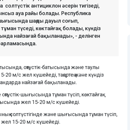
 солтүстік антициклон әсерін тигізеді,
нсыз ауа райы болады. Республика
-шығысында шаңды дауыл соғып,
тұман түседі, көктайғақ болады, күндіз
нда найзағай бақыланады», - делінген
барламасында.
тысында, оңтүстік-батысында және таулы
20 м/с жел күшейеді, таңертең және күндіз
андарда найзағай бақыланады.
оңтүстік-шығысында тұман түсіп, көктайғақ
тысында жел 15-20 м/с күшейеді.
ының солтүстігінде және шығысында тұман түсіп,
жел 15-20 м/с күшейеді.