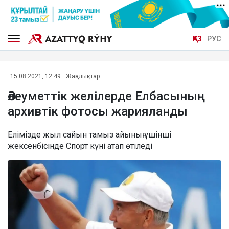
ҚАЗ
РУС
15.08.2021, 12:49
Жаңалықтар
Әлеуметтік желілерде Елбасының
архивтік фотосы жарияланды
Елімізде жыл сайын тамыз айының үшінші
жексенбісінде Спорт күні атап өтіледі