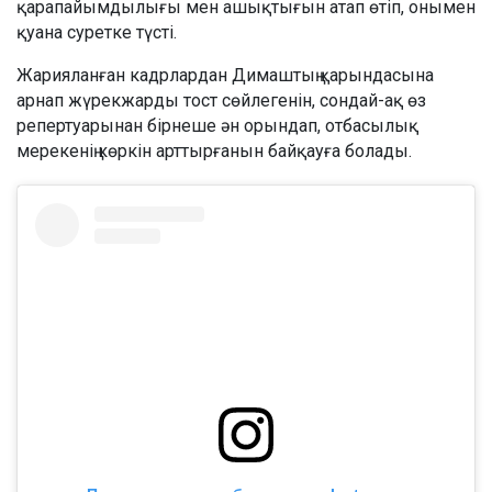
қарапайымдылығы мен ашықтығын атап өтіп, онымен
қуана суретке түсті.
Жарияланған кадрлардан Димаштың қарындасына
арнап жүрекжарды тост сөйлегенін, сондай-ақ өз
репертуарынан бірнеше ән орындап, отбасылық
мерекенің көркін арттырғанын байқауға болады.