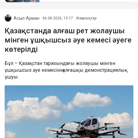
Асыл Арман
06.08.2026, 13:17
Жаңалықтар
Қазақстанда алғаш рет жолаушы
мінген ұшқышсыз әуе кемесі әуеге
көтерілді
Бұл – Қазақстан тарихындағы жолаушы мінген
ұшқышсыз әуе кемесінің алғашқы демонстрациялық
ұшуы