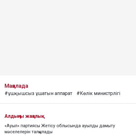
Мақалада
#ұшқышсыз ұшатын аппарат
#Көлік министрлігі
Алдыңғы жаңалық
«Ауыл» партиясы Жетісу облысында ауылды дамыту
мәселелерін талқылады