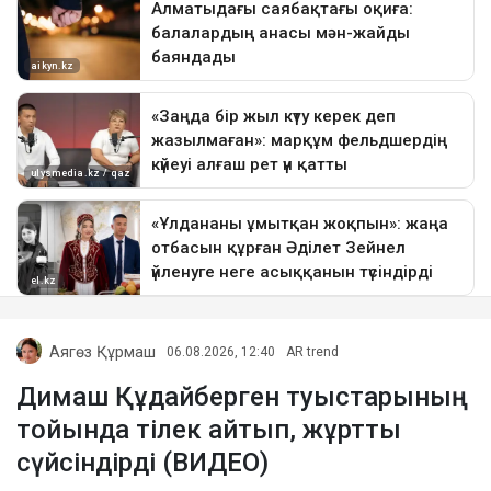
Аягөз Құрмаш
06.08.2026, 12:40
AR trend
Димаш Құдайберген туыстарының
тойында тілек айтып, жұртты
сүйсіндірді (ВИДЕО)