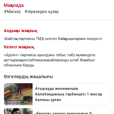
Мақалада
#Мәскеу
#терезеден құлау
Алдыңғы жаңалық
«Байтақ» партиясы ТМД келген байқаушылармен кездесті
Келесі жаңалық
«Әділет» партиясы ауылдағы табыс табу мүмкіндігін
арттырмақ: республикалық сайлауалды штаб Жамбыл
облысына барды