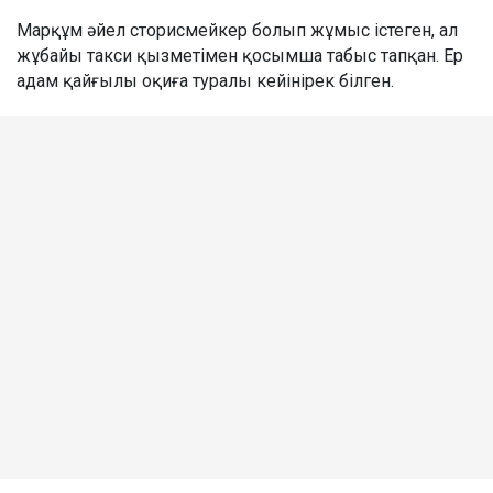
Марқұм әйел сторисмейкер болып жұмыс істеген, ал
жұбайы такси қызметімен қосымша табыс тапқан. Ер
адам қайғылы оқиға туралы кейінірек білген.