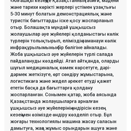
«Алғашқы кезеңде Қазақстанның табиғи, мәдени
және тарихи көрікті жерлері үстімен ұзақтығы
5-30 минут болатын демонстрациялық және
туристік бағыттарды іске қосу жоспарланып
отыр. Болашақта мұндай ұшқышсыз
жолаушылар әуе жүйелері қолданыстағы көлік
түрлерін толықтырып, еліміздің заманауи көлік
инфрақұрылымының бір бөлігіне айналады.
Жоба ұшқышсыз әуе жүйелерін түрлі салада
пайдалануды көздейді. Атап айтқанда, оларды
шұғыл медициналық көмек көрсетуге, дәрі-
дәрмек жеткізуге, өрт сөндіру жұмыстарына,
логистикаға және жедел әрекет етуді қажет
ететін басқа да бағыттарға қолдану
жоспарланған. Сонымен қатар, жоба аясында
Қазақстанда жолаушыларға арналған
ұшқышсыз әуе жүйелерінің өндірісін кезең-
кезеңімен өзімізде өндіру көзделіп отыр. Бұл
жоғары технологиялы машина жасау саласын
дамытуға, жаңа жұмыс орындарын ашуға және