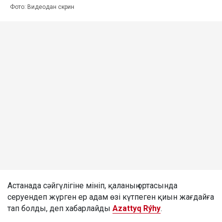
Фото: Видеодан скрин
Астанада сәйгүлігіне мініп, қаланың ортасында
серуендеп жүрген ер адам өзі күтпеген қиын жағдайға
тап болды, деп хабарлайды
Azattyq Rýhy
.