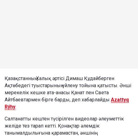
Қазақстанның Халық әртісі Димаш Құдайберген
Ақтөбедегі туыстарының үйлену тойына қатысты. Әнші
мерекелік кешке ата-анасы Қанат пен Света
Айтбаевтармен бірге барды, деп хабарлайды
Azattyq
Rýhy
.
Салтанатты кештен түсірілген видеолар әлеуметтік
желіде тез тарап кетті. Қонақтар әлемдік
танымалдылығына қарамастан, әншінің