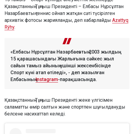
Қазақстанның Тұңғыш Президенті – Елбасы Нұрсұлтан
Назарбаевтың теннис ойнап жатқан сәті түсірілген
архивтік фотосы жарияланды, деп хабарлайды
Azattyq
Rýhy
.
«Елбасы Нұрсұлтан Назарбаевтың 2003 жылдың
15 қарашасындағы Жарлығына сәйкес жыл
сайын тамыз айының үшінші жексенбісінде
Спорт күні атап өтіледі», - деп жазылған
Елбасының
Іnstagram
-парақшасында.
Қазақстанның Тұңғыш Президенті жеке үлгісімен
саламатты өмір салтын және спортпен шұғылдануды
белсене насихаттап келеді.