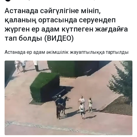
Астанада сәйгүлігіне мініп,
қаланың ортасында серуендеп
жүрген ер адам күтпеген жағдайға
тап болды (ВИДЕО)
Астанада ер адам әкімшілік жауаптылыққа тартылды