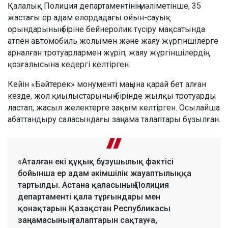
Қалалық Полиция департаментінің мәліметінше, 35
жастағы ер адам елордадағы ойын-сауық
орындарының біріне бейнеролик түсіру мақсатында
атпен автомобиль жолымен және жаяу жүргіншілерге
арналған тротуарлармен жүріп, жаяу жүргіншілердің
қозғалысына кедергі келтірген.
Кейін «Бәйтерек» монументі маңына қарай бет алған
кезде, жол қиылыстарының бірінде жылқы тротуарды
ластап, жасыл желектерге зақым келтірген. Осылайша
абаттандыру саласындағы заңнама талаптары бұзылған.
«Аталған екі құқық бұзушылық фактісі
бойынша ер адам әкімшілік жауаптылыққа
тартылды. Астана қаласының Полиция
департаменті қала тұрғындары мен
қонақтарын Қазақстан Республикасы
заңнамасының талаптарын сақтауға,