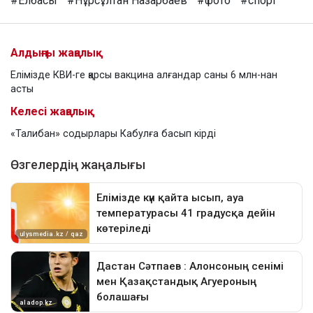
#Елбасы
#Нұрсұлтан Назарбаев
#фото
#спорт
Алдыңғы жаңалық
Елімізде КВИ-ге қарсы вакцина алғандар саны 6 млн-нан
асты
Келесі жаңалық
«Талибан» содырлары Кабулға басып кірді