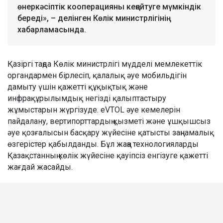
өнеркәсіптік кооперацияны кеңейтуге мүмкіндік
береді», – делінген Көлік министрлігінің
хабарламасында.
Қазіргі таңда Көлік министрлігі мүдделі мемлекеттік
органдармен бірлесіп, қалалық әуе мобильдігін
дамыту үшін қажетті құқықтық және
инфрақұрылымдық негізді қалыптастыру
жұмыстарын жүргізуде. eVTOL әуе кемелерін
пайдалану, вертипорттардың қызметі және ұшқышсыз
әуе қозғалысын басқару жүйесіне қатысты заңнамалық
өзгерістер қабылданды. Бұл жаңа технологияларды
Қазақстанның көлік жүйесіне қауіпсіз енгізуге қажетті
жағдай жасайды.