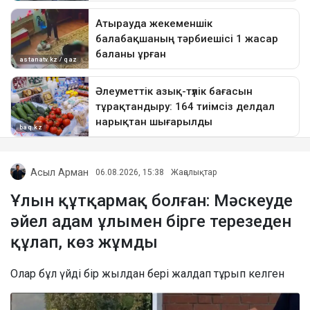
Асыл Арман
06.08.2026, 15:38
Жаңалықтар
Ұлын құтқармақ болған: Мәскеуде
әйел адам ұлымен бірге терезеден
құлап, көз жұмды
Олар бұл үйді бір жылдан бері жалдап тұрып келген