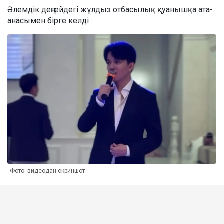
Әлемдік деңгейдегі жұлдыз отбасылық қуанышқа ата-
анасымен бірге келді
Фото: видеодан скриншот