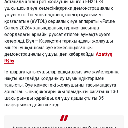
Астанада алғаш рет жолаушы мінген EH216-S
ұшқышсыз әуе кемесінің тарихи демонстрациялық
ұшуы өтті. Тік ұшып-қонып, электр қуатымен
қозғалатын (eVTOL) сериялық әуе аппараты «Future
Games 2026» халықаралық турнирі аясында
елордадағы арнайы рұқсат етілген аумақта әуеге
көтерілді. Бұл – Қазақстан тарихындағы жолаушы
мінген ұшқышсыз әуе кемесінің алғашқы
демонстрациялық ұшуы, деп хабарлайды
Azattyq
Rýhy
.
Іс-шараға қатысушылар ұшқышсыз әуе жүйелерінің
нақты жағдайда қолданылу мүмкіндіктерімен
танысты. Әуе кемесі екі жолаушыны тасымалдауға
арналған. Оның ең жоғары жылдамдығы сағатына 130
шақырымды құрайды, ал ұшу қашықтығы 35
шақырымға дейін жетеді.