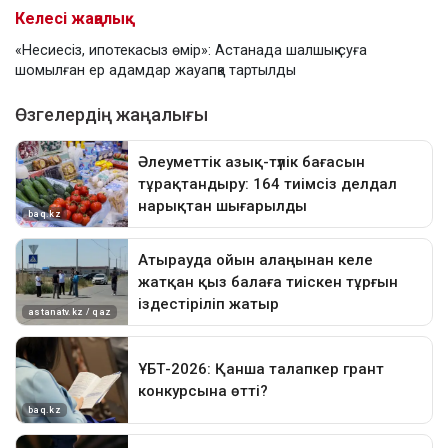
Келесі жаңалық
«Несиесіз, ипотекасыз өмір»: Астанада шалшық суға
шомылған ер адамдар жауапқа тартылды