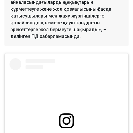
айналасындағылардың құқықтарын
құрметтеуге және жол қозғалысының басқа
қатысушылары мен жаяу жүргіншілерге
қолайсыздық немесе қауіп төндіретін
әрекеттерге жол бермеуге шақырады», –
делінген ПД хабарламасында.