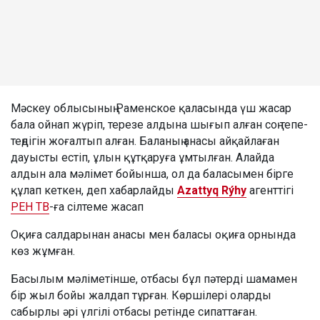
Мәскеу облысының Раменское қаласында үш жасар
бала ойнап жүріп, терезе алдына шығып алған соң тепе-
теңдігін жоғалтып алған. Баланың анасы айқайлаған
дауысты естіп, ұлын құтқаруға ұмтылған. Алайда
алдын ала мәлімет бойынша, ол да баласымен бірге
құлап кеткен, деп хабарлайды
Azattyq Rýhy
агенттігі
РЕН ТВ
-ға сілтеме жасап
Оқиға салдарынан анасы мен баласы оқиға орнында
көз жұмған.
Басылым мәліметінше, отбасы бұл пәтерді шамамен
бір жыл бойы жалдап тұрған. Көршілері оларды
сабырлы әрі үлгілі отбасы ретінде сипаттаған.