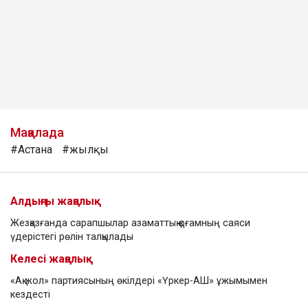
Мақалада
#Астана
#жылқы
Алдыңғы жаңалық
Жезқазғанда сарапшылар азаматтық қоғамның саяси
үдерістегі рөлін талқылады
Келесі жаңалық
«Ақ жол» партиясының өкілдері «Үркер-АШ» ұжымымен
кездесті