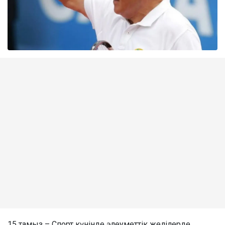
15 тамыз – Спорт күнінде әлеуметтік желілерде