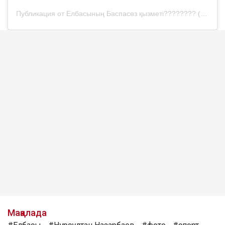
Публикация от Елбасының Баспасөз қызметі???????? (@elbasy_nazarbayev)
Мақалада