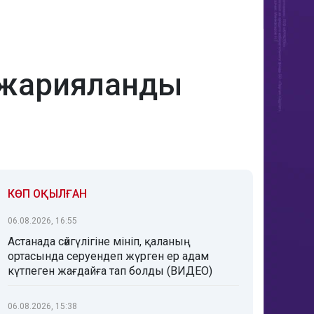
п жарияланды
КӨП ОҚЫЛҒАН
06.08.2026, 16:55
Астанада сәйгүлігіне мініп, қаланың
ортасында серуендеп жүрген ер адам
күтпеген жағдайға тап болды (ВИДЕО)
06.08.2026, 15:38