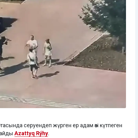
ртасында серуендеп жүрген ер адам өзі күтпеген
лайды
Azattyq Rýhy
.