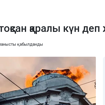
тоқсан қаралы күн де
айланысты қабылданды