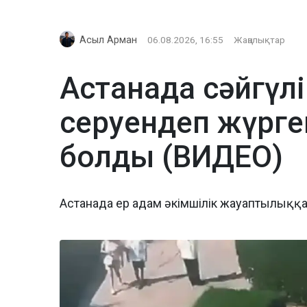
Асыл Арман
06.08.2026, 16:55
Жаңалықтар
Астанада сәйгүлі
серуендеп жүрге
болды (ВИДЕО)
Астанада ер адам әкімшілік жауаптылыққ