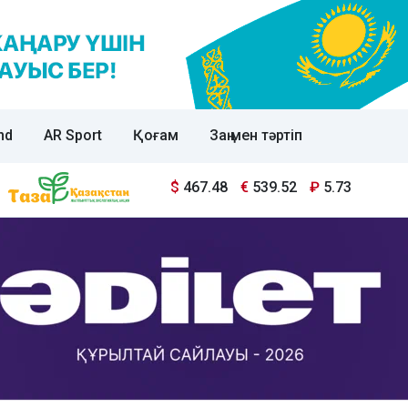
nd
AR Sport
Қоғам
Заң мен тәртіп
$
467.48
€
539.52
₽
5.73