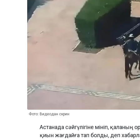
Фото: Видеодан скрин
Астанада сәйгүлігіне мініп, қаланың о
қиын жағдайға тап болды, деп хабар