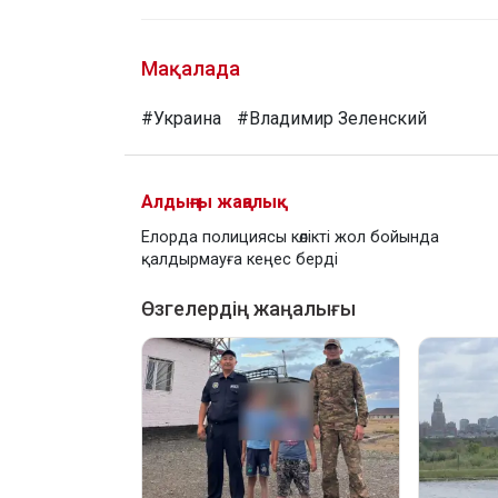
Мақалада
#Украина
#Владимир Зеленский
Алдыңғы жаңалық
Елорда полициясы көлікті жол бойында
қалдырмауға кеңес берді