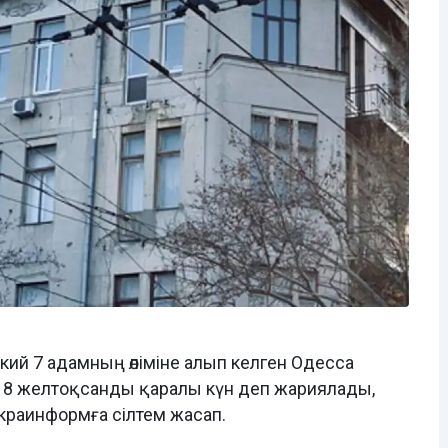
ий 7 адамның өліміне алып келген Одесса
ы 8 желтоқсанды қаралы күн деп жариялады,
Украинформға сілтем жасап.