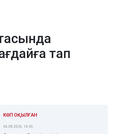
ртасында
ағдайға тап
КӨП ОҚЫЛҒАН
06.08.2026, 16:55