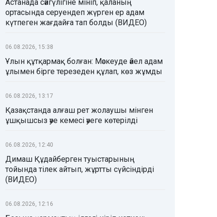
Астанада сәйгүлігіне мініп, қаланың
ортасында серуендеп жүрген ер адам
күтпеген жағдайға тап болды (ВИДЕО)
06.08.2026, 15:38
Ұлын құтқармақ болған: Мәскеуде әйел адам
ұлымен бірге терезеден құлап, көз жұмды
06.08.2026, 13:17
Қазақстанда алғаш рет жолаушы мінген
ұшқышсыз әуе кемесі әуеге көтерілді
06.08.2026, 12:40
Димаш Құдайберген туыстарының
тойында тілек айтып, жұртты сүйсіндірді
(ВИДЕО)
06.08.2026, 12:16