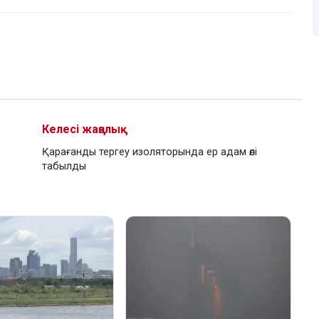
Келесі жаңалық
Қарағанды тергеу изоляторында ер адам өлі
табылды