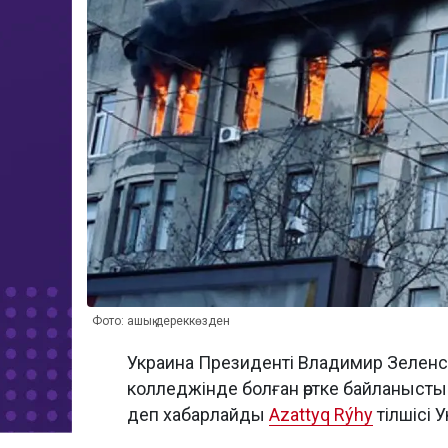
Фото: ашық дереккөзден
Украина Президенті Владимир Зеленск
колледжінде болған өртке байланыст
деп хабарлайды
Azattyq Rýhy
тілшісі 