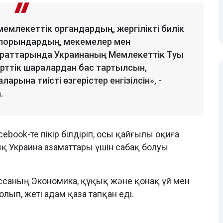
: мемлекеттік органдардың, жергілікті билік
іпорындардың, мекемелер мен
араттарында Украинаның Мемлекеттік Туы
церттік шаралардан бас тартылсын,
рына тиісті өзгерістер енгізілсін», -
.
book-те пікір білдіріп, осы қайғылы оқиға
қ Украина азаматтары үшін сабақ болуы
ессаның Экономика, құқық және қонақ үй мен
олып, жеті адам қаза тапқан еді.