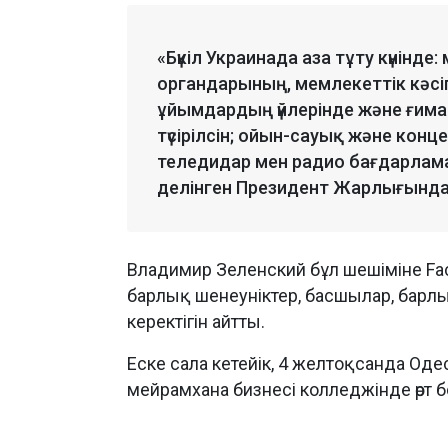
«Бүкіл Украинада аза тұту күнінде
органдарының, мемлекеттік кәс
ұйымдардың үйлерінде және ғим
түсірілсін; ойын-сауық және кон
теледидар мен радио бағдарламала
делінген Президент Жарлығында
Владимир Зеленский бұл шешіміне Face
барлық шенеуніктер, басшылар, барлы
керектігін айтты.
Еске сала кетейік, 4 желтоқсанда Од
мейрамхана бизнесі колледжінде өрт б