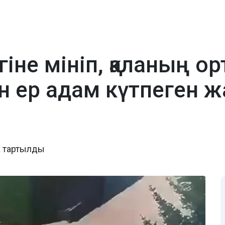
гіне мініп, қаланың о
н ер адам күтпеген ж
а тартылды