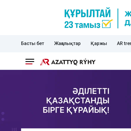
Басты бет
Жаңалықтар
Қаржы
AR tre