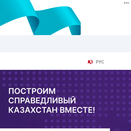
ҚАЗ
РУС