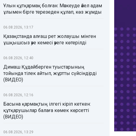
Ұлын құтқармақ болған: Мәскеуде әйел адам
ұлымен бірге терезеден құлап, көз жұмды
06.08.2026, 13:17
Қазақстанда алғаш рет жолаушы мінген
ұшқышсыз әуе кемесі әуеге көтерілді
06.08.2026, 12:40
Димаш Құдайберген туыстарының
тойында тілек айтып, жұртты сүйсіндірді
(ВИДЕО)
06.08.2026, 12:16
Басына қармақтың ілгегі кіріп кеткен:
құтқарушылар балаға көмек көрсетті
(ВИДЕО)
06.08.2026, 13:29