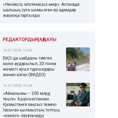
«Несиесіз, ипотекасыз өмір»: Астанада
шалшық суға шомылған ер адамдар
жауапқа тартылды
РЕДАКТОРДЫҢ ТАҢДАУЫ
16.07.2026, 12:45
БҚО-да шабдалы тиеген
көлік аударылып, 20 тонна
жемісті ауыл тұрғындары
жинап алған (ВИДЕО)
16.07.2026, 10:24
«Айналымы – 200 млрд
теңге»: Қырғызстаннан
Қазақстанға заңсыз темекі
тасыған қылмыстық топтың
«көкесі» лауазымды