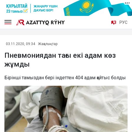
ҚАЗ
РУС
03.11.2020, 09:34
Жаңалықтар
Пневмониядан тағы екі адам көз
жұмды
Бірінші тамыздан бері індеттен 404 адам қайтыс болды