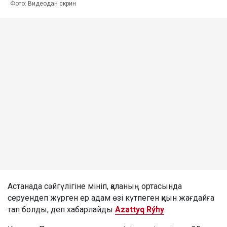
Фото: Видеодан скрин
Астанада сәйгүлігіне мініп, қаланың ортасында
серуендеп жүрген ер адам өзі күтпеген қиын жағдайға
тап болды, деп хабарлайды
Azattyq Rýhy
.