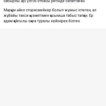
сабырлы әрі үлгілі отбасы ретінде сипаттаған.
Марқұм әйел сторисмейкер болып жұмыс істеген, ал
жұбайы такси қызметімен қосымша табыс тапқан. Ер
адам қайғылы оқиға туралы кейінірек білген.