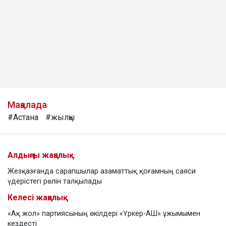
Мақалада
#Астана
#жылқы
Алдыңғы жаңалық
Жезқазғанда сарапшылар азаматтық қоғамның саяси
үдерістегі рөлін талқылады
Келесі жаңалық
«Ақ жол» партиясының өкілдері «Үркер-АШ» ұжымымен
кездесті