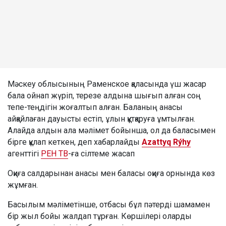
Мәскеу облысының Раменское қаласында үш жасар
бала ойнап жүріп, терезе алдына шығып алған соң
тепе-теңдігін жоғалтып алған. Баланың анасы
айқайлаған дауысты естіп, ұлын құтқаруға ұмтылған.
Алайда алдын ала мәлімет бойынша, ол да баласымен
бірге құлап кеткен, деп хабарлайды
Azattyq Rýhy
агенттігі
РЕН ТВ
-ға сілтеме жасап
Оқиға салдарынан анасы мен баласы оқиға орнында көз
жұмған.
Басылым мәліметінше, отбасы бұл пәтерді шамамен
бір жыл бойы жалдап тұрған. Көршілері оларды