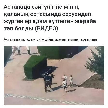
Астанада сәйгүлігіне мініп,
қаланың ортасында серуендеп
жүрген ер адам күтпеген жағдайға
тап болды (ВИДЕО)
Астанада ер адам әкімшілік жауаптылыққа тартылды