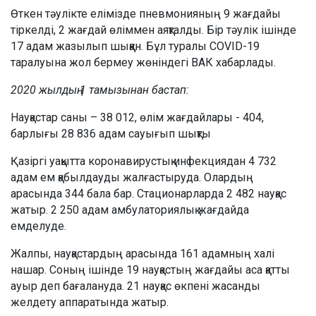
Өткен тәулікте елімізде пневмонияның 9 жағдайы
тіркелді, 2 жағдай өліммен аяқталды. Бір тәулік ішінде
17 адам жазылып шыққан. Бұл туралы COVID-19
таралуына жол бермеу жөніндегі ВАК хабарлады.
2020 жылдың 1 тамызынан бастап:
Науқастар саны – 38 012, өлім жағдайлары - 404,
барлығы 28 836 адам сауығып шықты
Қазіргі уақытта коронавирустық инфекциядан 4 732
адам ем қабылдауды жалғастыруда. Олардың
арасында 344 бала бар. Стационарларда 2 482 науқас
жатыр. 2 250 адам амбулаториялық жағдайда
емделуде.
Жалпы, науқастардың арасында 161 адамның халі
нашар. Соның ішінде 19 науқастың жағдайы аса қатты
ауыр деп бағалануда. 21 науқас өкпені жасанды
желдету аппаратында жатыр.