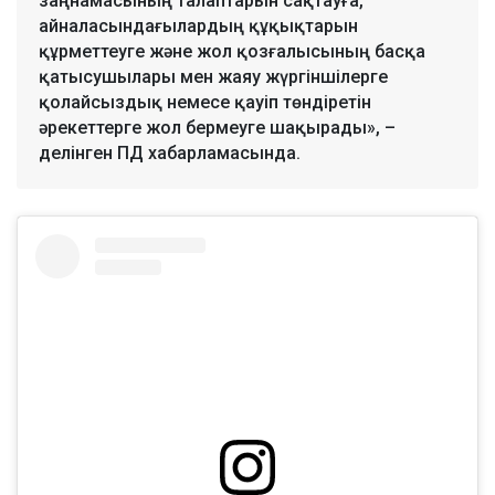
заңнамасының талаптарын сақтауға,
айналасындағылардың құқықтарын
құрметтеуге және жол қозғалысының басқа
қатысушылары мен жаяу жүргіншілерге
қолайсыздық немесе қауіп төндіретін
әрекеттерге жол бермеуге шақырады», –
делінген ПД хабарламасында.