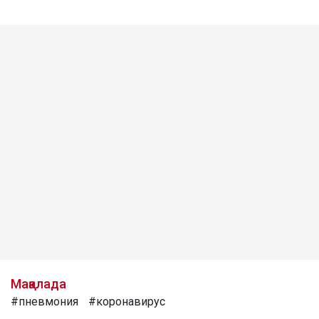
Мақалада
#пневмония
#коронавирус