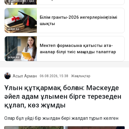
Асыл Арман
06.08.2026, 15:38
Жаңалықтар
Ұлын құтқармақ болған: Мәскеуде
әйел адам ұлымен бірге терезеден
құлап, көз жұмды
Олар бұл үйді бір жылдан бері жалдап тұрып келген