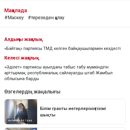
Мақалада
#Мәскеу
#терезеден құлау
Алдыңғы жаңалық
«Байтақ» партиясы ТМД келген байқаушылармен кездесті
Келесі жаңалық
«Әділет» партиясы ауылдағы табыс табу мүмкіндігін
арттырмақ: республикалық сайлауалды штаб Жамбыл
облысына барды