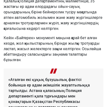
Қалалық Полиция департаментінің мәліметінше, 35
жастағы ер адам елордадағы ойын-сауық
орындарының біріне бейнеролик түсіру мақсатында
атпен автомобиль жолымен және жаяу жүргіншілерге
арналған тротуарлармен жүріп, жаяу жүргіншілердің
қозғалысына кедергі келтірген.
Кейін «Бәйтерек» монументі маңына қарай бет алған
кезде, жол қиылыстарының бірінде жылқы тротуарды
ластап, жасыл желектерге зақым келтірген. Осылайша
абаттандыру саласындағы заңнама талаптары
бұзылған.
«Аталған екі құқық бұзушылық фактісі
бойынша ер адам әкімшілік жауаптылыққа
тартылды. Астана қаласының Полиция
департаменті қала тұрғындары мен
қонақтарын Қазақстан Республикасы