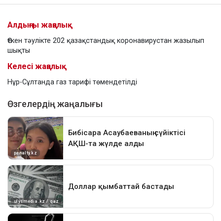
Алдыңғы жаңалық
Өткен тәулікте 202 қазақстандық коронавирустан жазылып
шықты
Келесі жаңалық
Нұр-Сұлтанда газ тарифі төмендетілді