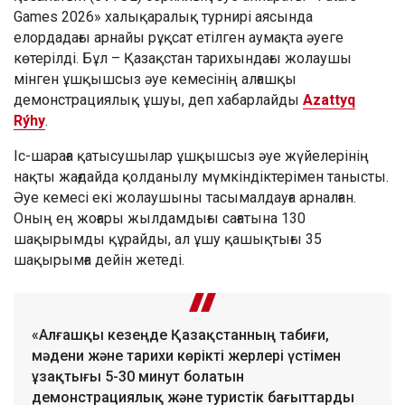
Games 2026» халықаралық турнирі аясында
елордадағы арнайы рұқсат етілген аумақта әуеге
көтерілді. Бұл – Қазақстан тарихындағы жолаушы
мінген ұшқышсыз әуе кемесінің алғашқы
демонстрациялық ұшуы, деп хабарлайды
Azattyq
Rýhy
.
Іс-шараға қатысушылар ұшқышсыз әуе жүйелерінің
нақты жағдайда қолданылу мүмкіндіктерімен танысты.
Әуе кемесі екі жолаушыны тасымалдауға арналған.
Оның ең жоғары жылдамдығы сағатына 130
шақырымды құрайды, ал ұшу қашықтығы 35
шақырымға дейін жетеді.
«Алғашқы кезеңде Қазақстанның табиғи,
мәдени және тарихи көрікті жерлері үстімен
ұзақтығы 5-30 минут болатын
демонстрациялық және туристік бағыттарды