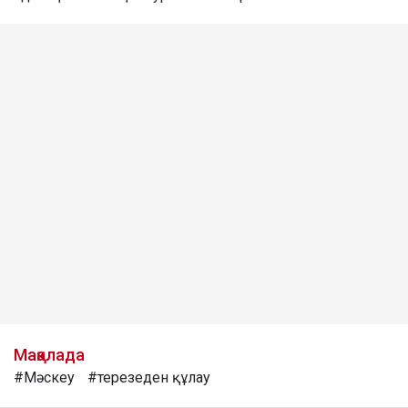
Мақалада
#Мәскеу
#терезеден құлау