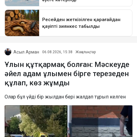
Асыл Арман
06.08.2026, 15:38
Жаңалықтар
Ұлын құтқармақ болған: Мәскеуде
әйел адам ұлымен бірге терезеден
құлап, көз жұмды
Олар бұл үйді бір жылдан бері жалдап тұрып келген