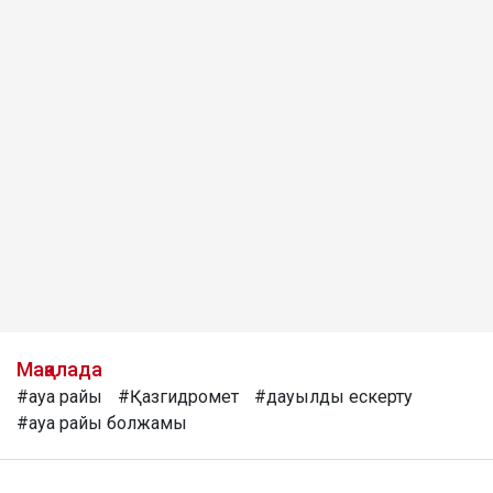
Мақалада
#ауа райы
#Қазгидромет
#дауылды ескерту
#ауа райы болжамы