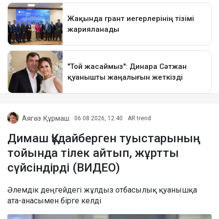
Аягөз Құрмаш
06.08.2026, 12:40
AR trend
Димаш Құдайберген туыстарының
тойында тілек айтып, жұртты
сүйсіндірді (ВИДЕО)
Әлемдік деңгейдегі жұлдыз отбасылық қуанышқа
ата-анасымен бірге келді