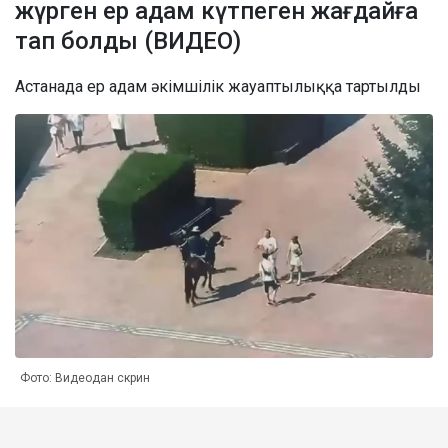
жүрген ер адам күтпеген жағдайға
тап болды (ВИДЕО)
Астанада ер адам әкімшілік жауаптылыққа тартылды
Фото: Видеодан скрин