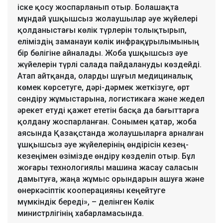
іске қосу жоспарланып отыр. Болашақта
мұндай ұшқышсыз жолаушылар әуе жүйелері
қолданыстағы көлік түрлерін толықтырып,
еліміздің заманауи көлік инфрақұрылымының
бір бөлігіне айналады. Жоба ұшқышсыз әуе
жүйелерін түрлі салада пайдалануды көздейді.
Атап айтқанда, оларды шұғыл медициналық
көмек көрсетуге, дәрі-дәрмек жеткізуге, өрт
сөндіру жұмыстарына, логистикаға және жедел
әрекет етуді қажет ететін басқа да бағыттарға
қолдану жоспарланған. Сонымен қатар, жоба
аясында Қазақстанда жолаушыларға арналған
ұшқышсыз әуе жүйелерінің өндірісін кезең-
кезеңімен өзімізде өндіру көзделіп отыр. Бұл
жоғары технологиялы машина жасау саласын
дамытуға, жаңа жұмыс орындарын ашуға және
өнеркәсіптік кооперацияны кеңейтуге
мүмкіндік береді», – делінген Көлік
министрлігінің хабарламасында.