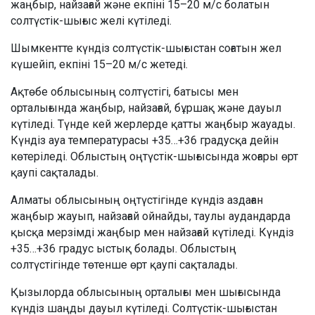
жаңбыр, найзағай және екпіні 15–20 м/с болатын
солтүстік-шығыс желі күтіледі.
Шымкентте күндіз солтүстік-шығыстан соғатын жел
күшейіп, екпіні 15–20 м/с жетеді.
Ақтөбе облысының солтүстігі, батысы мен
орталығында жаңбыр, найзағай, бұршақ және дауыл
күтіледі. Түнде кей жерлерде қатты жаңбыр жауады.
Күндіз ауа температурасы +35…+36 градусқа дейін
көтеріледі. Облыстың оңтүстік-шығысында жоғары өрт
қаупі сақталады.
Алматы облысының оңтүстігінде күндіз аздаған
жаңбыр жауып, найзағай ойнайды, таулы аудандарда
қысқа мерзімді жаңбыр мен найзағай күтіледі. Күндіз
+35…+36 градус ыстық болады. Облыстың
солтүстігінде төтенше өрт қаупі сақталады.
Қызылорда облысының орталығы мен шығысында
күндіз шаңды дауыл күтіледі. Солтүстік-шығыстан