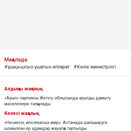
Мақалада
#ұшқышсыз ұшатын аппарат
#Көлік министрлігі
Алдыңғы жаңалық
«Ауыл» партиясы Жетісу облысында ауылды дамыту
мәселелерін талқылады
Келесі жаңалық
«Несиесіз, ипотекасыз өмір»: Астанада шалшық суға
шомылған ер адамдар жауапқа тартылды