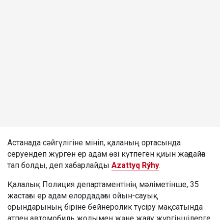
Астанада сәйгүлігіне мініп, қаланың ортасында
серуендеп жүрген ер адам өзі күтпеген қиын жағдайға
тап болды, деп хабарлайды
Azattyq Rýhy
.
Қалалық Полиция департаментінің мәліметінше, 35
жастағы ер адам елордадағы ойын-сауық
орындарының біріне бейнеролик түсіру мақсатында
атпен автомобиль жолымен және жаяу жүргіншілерге