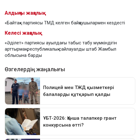
Алдыңғы жаңалық
«Байтақ» партиясы ТМД келген байқаушылармен кездесті
Келесі жаңалық
«Әділет» партиясы ауылдағы табыс табу мүмкіндігін
арттырмақ: республикалық сайлауалды штаб Жамбыл
облысына барды