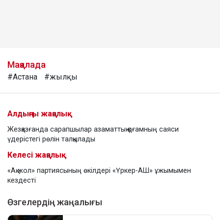
Мақалада
#Астана
#жылқы
Алдыңғы жаңалық
Жезқазғанда сарапшылар азаматтық қоғамның саяси
үдерістегі рөлін талқылады
Келесі жаңалық
«Ақ жол» партиясының өкілдері «Үркер-АШ» ұжымымен
кездесті