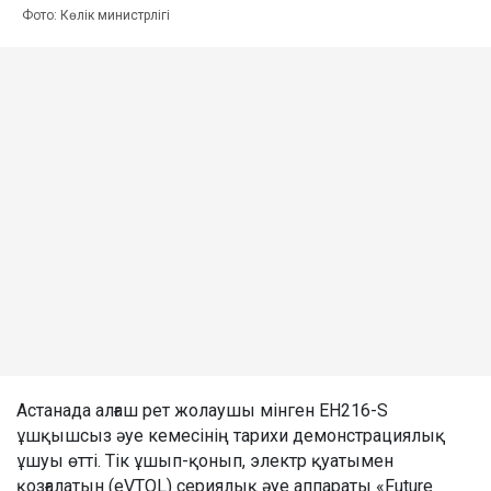
Фото: Көлік министрлігі
Астанада алғаш рет жолаушы мінген EH216-S
ұшқышсыз әуе кемесінің тарихи демонстрациялық
ұшуы өтті. Тік ұшып-қонып, электр қуатымен
қозғалатын (eVTOL) сериялық әуе аппараты «Future