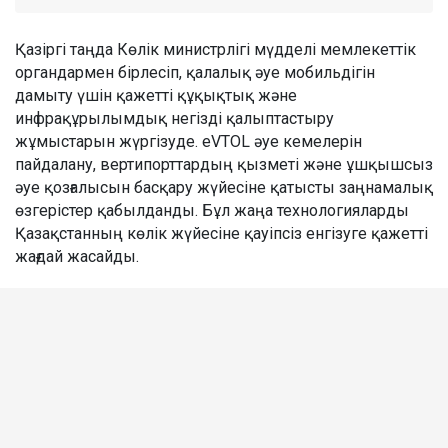
Қазіргі таңда Көлік министрлігі мүдделі мемлекеттік
органдармен бірлесіп, қалалық әуе мобильдігін
дамыту үшін қажетті құқықтық және
инфрақұрылымдық негізді қалыптастыру
жұмыстарын жүргізуде. eVTOL әуе кемелерін
пайдалану, вертипорттардың қызметі және ұшқышсыз
әуе қозғалысын басқару жүйесіне қатысты заңнамалық
өзгерістер қабылданды. Бұл жаңа технологияларды
Қазақстанның көлік жүйесіне қауіпсіз енгізуге қажетті
жағдай жасайды.