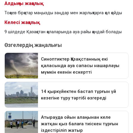
Алдыңғы жаңалық
Тоқаев бірқатар маңызды заңдар мен жарлықтарға қол қойды
Келесі жаңалық
9 шілдеде Қазақстан қалаларында ауа райы қандай болады