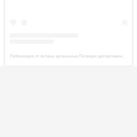
Публикация от Астана қаласының Полиция департаменті (@police__astana)