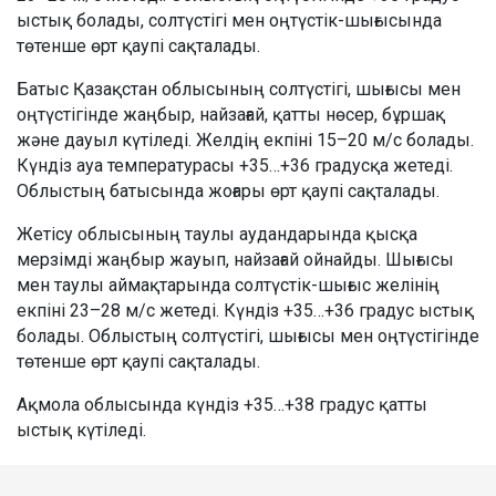
ыстық болады, солтүстігі мен оңтүстік-шығысында
төтенше өрт қаупі сақталады.
Батыс Қазақстан облысының солтүстігі, шығысы мен
оңтүстігінде жаңбыр, найзағай, қатты нөсер, бұршақ
және дауыл күтіледі. Желдің екпіні 15–20 м/с болады.
Күндіз ауа температурасы +35…+36 градусқа жетеді.
Облыстың батысында жоғары өрт қаупі сақталады.
Жетісу облысының таулы аудандарында қысқа
мерзімді жаңбыр жауып, найзағай ойнайды. Шығысы
мен таулы аймақтарында солтүстік-шығыс желінің
екпіні 23–28 м/с жетеді. Күндіз +35…+36 градус ыстық
болады. Облыстың солтүстігі, шығысы мен оңтүстігінде
төтенше өрт қаупі сақталады.
Ақмола облысында күндіз +35…+38 градус қатты
ыстық күтіледі.