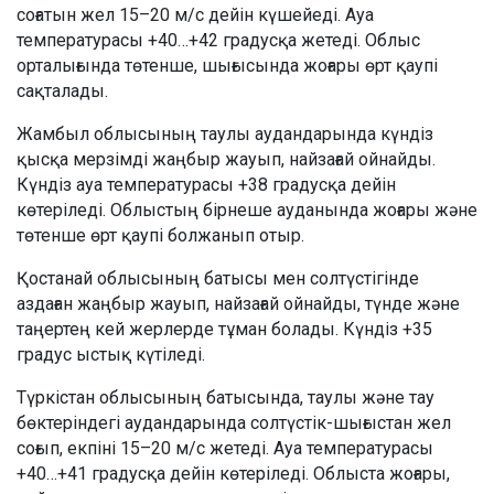
соғатын жел 15–20 м/с дейін күшейеді. Ауа
температурасы +40…+42 градусқа жетеді. Облыс
орталығында төтенше, шығысында жоғары өрт қаупі
сақталады.
Жамбыл облысының таулы аудандарында күндіз
қысқа мерзімді жаңбыр жауып, найзағай ойнайды.
Күндіз ауа температурасы +38 градусқа дейін
көтеріледі. Облыстың бірнеше ауданында жоғары және
төтенше өрт қаупі болжанып отыр.
Қостанай облысының батысы мен солтүстігінде
аздаған жаңбыр жауып, найзағай ойнайды, түнде және
таңертең кей жерлерде тұман болады. Күндіз +35
градус ыстық күтіледі.
Түркістан облысының батысында, таулы және тау
бөктеріндегі аудандарында солтүстік-шығыстан жел
соғып, екпіні 15–20 м/с жетеді. Ауа температурасы
+40…+41 градусқа дейін көтеріледі. Облыста жоғары,