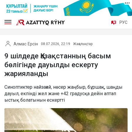
ҚАЗ
РУС
Алмас Ерсін
08.07.2026, 22:19
Жаңалықтар
9 шілдеде Қазақстанның басым
бөлігінде дауылды ескерту
жарияланды
Синоптиктер найзағай, нөсер жаңбыр, бұршақ, шаңды
дауыл, екпінді жел және +42 градусқа дейін аптап
ыстық болатынын ескертті