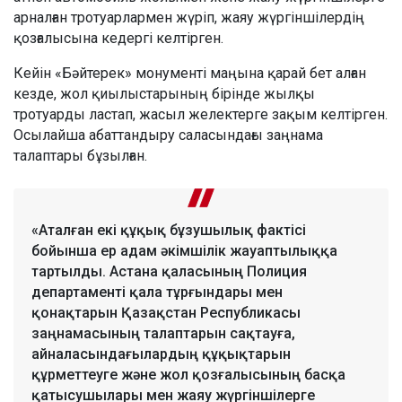
арналған тротуарлармен жүріп, жаяу жүргіншілердің
қозғалысына кедергі келтірген.
Кейін «Бәйтерек» монументі маңына қарай бет алған
кезде, жол қиылыстарының бірінде жылқы
тротуарды ластап, жасыл желектерге зақым келтірген.
Осылайша абаттандыру саласындағы заңнама
талаптары бұзылған.
«Аталған екі құқық бұзушылық фактісі
бойынша ер адам әкімшілік жауаптылыққа
тартылды. Астана қаласының Полиция
департаменті қала тұрғындары мен
қонақтарын Қазақстан Республикасы
заңнамасының талаптарын сақтауға,
айналасындағылардың құқықтарын
құрметтеуге және жол қозғалысының басқа
қатысушылары мен жаяу жүргіншілерге