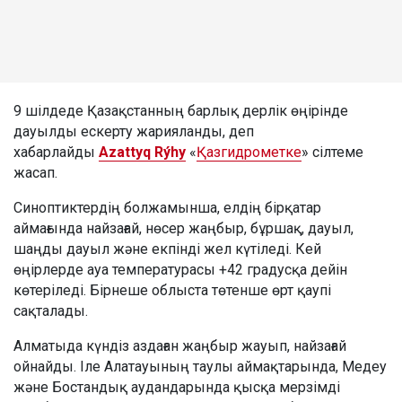
9 шілдеде Қазақстанның барлық дерлік өңірінде
дауылды ескерту жарияланды, деп
хабарлайды
Azattyq Rýhy
«
Қазгидрометке
» сілтеме
жасап.
Синоптиктердің болжамынша, елдің бірқатар
аймағында найзағай, нөсер жаңбыр, бұршақ, дауыл,
шаңды дауыл және екпінді жел күтіледі. Кей
өңірлерде ауа температурасы +42 градусқа дейін
көтеріледі. Бірнеше облыста төтенше өрт қаупі
сақталады.
Алматыда күндіз аздаған жаңбыр жауып, найзағай
ойнайды. Іле Алатауының таулы аймақтарында, Медеу
және Бостандық аудандарында қысқа мерзімді