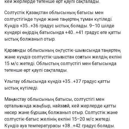
кей жерлерде төтенше өрт қаупі сақталады.
Солтүстік Қазақстан облысының батысы мен
солтүстігінде түнде және таңертең тұман күтіледі.
Күндіз +35…+36 градус ыстық болады. 9–10 шілде
күндері өңірдің батысында +40…+41 градус өте қатты
ыстық болжанып отыр.
Қарағанды облысының оңтүстік-шығысында таңертең
және күндіз солтүстік-шығыстан соғатын желдің екпіні
15 м/с жетеді. Облыстың солтүстігі мен батысында
төтенше өрт қаупі сақталады.
Ұлытау облысында күндіз +35…+37 градус қатты
ыстық күтіледі.
Маңғыстау облысының батысы, солтүстігі мен
орталығында жаңбыр, найзағай, кей жерлерде қатты
нөсер және бұршақ болжанып отыр. Солтүстік және
солтүстік-батыс желінің екпіні 15–20 м/с жетеді.
Күндіз ауа температурасы +38…+42 градус болады.