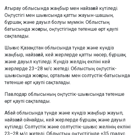
Атырау облысында жаңбыр мен найзағай күтіледі.
Оңтүстігі мен шығысында қатты жауын-шашын,
бұршақ және дауыл болуы мүмкін. Облыстың
батысында жоғары, оңтүстігінде төтенше өрт қаупі
сақталады.
Шығыс Қазақстан облысында түнде және күндіз
жаңбыр, найзағай, кей жерлерде қатты нөсер, бұршақ
және дауыл күтіледі. Күндіз желдің екпіні кей
жерлерде 23–28 м/с жетеді. Облыстың оңтүстік-
шығысында жоғары, орталығы мен солтүстік-батысында
төтенше өрт қаупі сақталады.
Павлодар облысының оңтүстік-шығысында төтенше
өрт қаупі сақталады.
Абай облысында түнде және күндіз жаңбыр жауып,
найзағай ойнайды, кей жерлерде бұршақ және дауыл
күтіледі. Солтүстік және солтүстік-шығыс желінің екпіні
23–28 м/с жетеді. Облыстың оңтүстігінде +35 градус