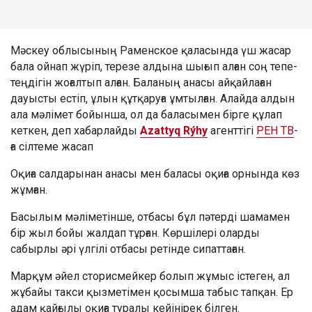
Мәскеу облысының Раменское қаласында үш жасар
бала ойнап жүріп, терезе алдына шығып алған соң тепе-
теңдігін жоғалтып алған. Баланың анасы айқайлаған
дауысты естіп, ұлын құтқаруға ұмтылған. Алайда алдын
ала мәлімет бойынша, ол да баласымен бірге құлап
кеткен, деп хабарлайды
Azattyq Rýhy
агенттігі
РЕН ТВ
-
ға сілтеме жасап
Оқиға салдарынан анасы мен баласы оқиға орнында көз
жұмған.
Басылым мәліметінше, отбасы бұл пәтерді шамамен
бір жыл бойы жалдап тұрған. Көршілері оларды
сабырлы әрі үлгілі отбасы ретінде сипаттаған.
Марқұм әйел сторисмейкер болып жұмыс істеген, ал
жұбайы такси қызметімен қосымша табыс тапқан. Ер
адам қайғылы оқиға туралы кейінірек білген.