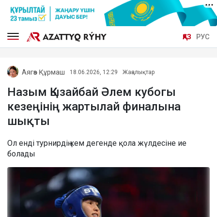
ҚАЗ
РУС
Аягөз Құрмаш
18.06.2026, 12:29
Жаңалықтар
Назым Қызайбай Әлем кубогы
кезеңінің жартылай финалына
шықты
Ол енді турнирдің кем дегенде қола жүлдесіне ие
болады