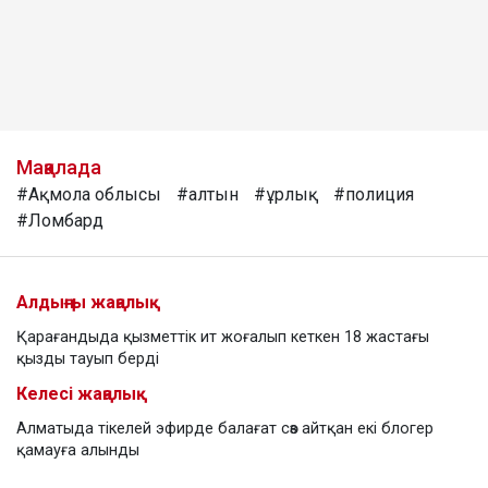
Мақалада
#Ақмола облысы
#алтын
#ұрлық
#полиция
#Ломбард
Алдыңғы жаңалық
Қарағандыда қызметтік ит жоғалып кеткен 18 жастағы
қызды тауып берді
Келесі жаңалық
Алматыда тікелей эфирде балағат сөз айтқан екі блогер
қамауға алынды