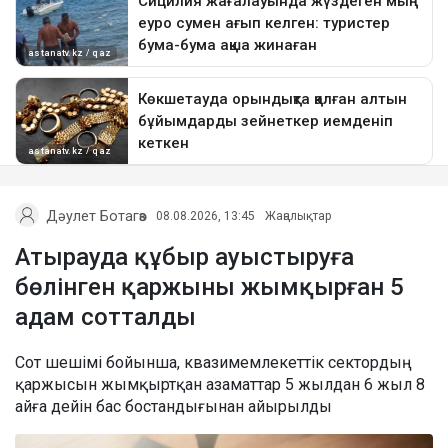
Дәулет Ботагөз
08.08.2026, 13:45
Жаңалықтар
Атырауда құбыр ауыстыруға
бөлінген қаржыны жымқырған 5
адам сотталды
Сот шешімі бойынша, квазимемлекеттік сектордың
қаржысын жымқыртқан азаматтар 5 жылдан 6 жыл 8
айға дейін бас бостандығынан айырылды