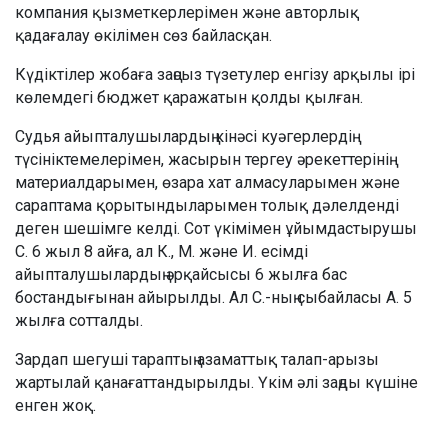
компания қызметкерлерімен және авторлық
қадағалау өкілімен сөз байласқан.
Күдіктілер жобаға заңсыз түзетулер енгізу арқылы ірі
көлемдегі бюджет қаражатын қолды қылған.
Судья айыпталушылардың кінәсі куәгерлердің
түсініктемелерімен, жасырын тергеу әрекеттерінің
материалдарымен, өзара хат алмасуларымен және
сараптама қорытындыларымен толық дәлелденді
деген шешімге келді. Сот үкімімен ұйымдастырушы
С. 6 жыл 8 айға, ал К., М. және И. есімді
айыпталушылардың әрқайсысы 6 жылға бас
бостандығынан айырылды. Ал С.-ның сыбайласы А. 5
жылға сотталды.
Зардап шегуші тараптың азаматтық талап-арызы
жартылай қанағаттандырылды. Үкім әлі заңды күшіне
енген жоқ.