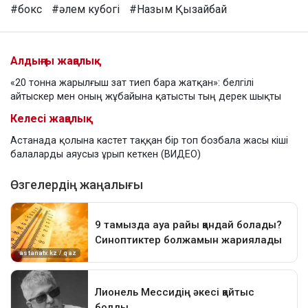
#бокс
#әлем кубогі
#Назым Қызайбай
Алдыңғы жаңалық
«20 тонна жарылғыш зат тиеп бара жатқан»: белгілі
айтыскер мен оның жұбайына қатысты тың дерек шықты
Келесі жаңалық
Астанада қолына кастет таққан бір топ бозбала жасы кіші
балаларды аяусыз ұрып кеткен (ВИДЕО)