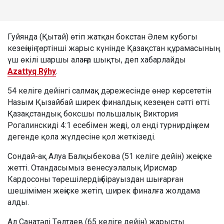
Гуйянда (Қытай) өтіп жатқан бокстан Әлем кубогы
кезеңінің төртінші жарыс күнінде Қазақстан құрамасының
үш өкілі шаршы алаңға шықты, деп хабарлайды
Azattyq Rýhy
.
54 келіге дейінгі салмақ дәрежесінде өнер көрсететін
Назым Қызайбай ширек финалдық кезеңнен сәтті өтті.
Қазақстандық боксшы польшалық Виктория
Рогалинскиді 4:1 есебімен жеңді, ол енді турнирдің кем
дегенде қола жүлдесіне қол жеткізеді.
Сондай-ақ Алуа Балқыбекова (51 келіге дейін) жеңіске
жетті. Отандасымыз венесуэлалық Ирисмар
Кардосоны төрешілердің бірауыздан шығарған
шешімімен жеңіске жетіп, ширек финалға жолдама
алды.
Ал Санатәлі Төлтаев (65 келіге дейін) жарысты