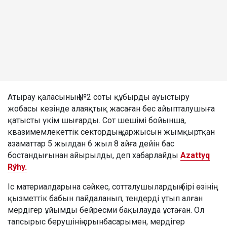
Атырау қаласының №2 соты құбырды ауыстыру
жобасы кезінде алаяқтық жасаған бес айыпталушыға
қатысты үкім шығарды. Сот шешімі бойынша,
квазимемлекеттік сектордың қаржысын жымқыртқан
азаматтар 5 жылдан 6 жыл 8 айға дейін бас
бостандығынан айырылды, деп хабарлайды
Azattyq
Rýhy.
Іс материалдарына сәйкес, сотталушылардың бірі өзінің
қызметтік бабын пайдаланып, тендерді ұтып алған
мердігер ұйымды бейресми бақылауда ұстаған. Ол
тапсырыс берушінің орынбасарымен, мердігер