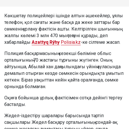
Көкшетау полицейлері ішінде алтын әшекейлер, ұялы
телефон, қол сағаты және басқа да жеке заттары бар
сөмкенің ұрлану фактісін ашты. Келтірілген шығынның
жалпы көлемі 3 млн 470 мың теңгені құрады, деп
хабарлайды
Azattyq Rýhy
Polisia.kz
-ке сілтеме жасап.
Полиция басқармасының кезекші бөліміне облыс
орталығының 70 жастағы тұрғыны жүгінген. Оның
айтуынша, Абылай хан даңғылындағы үйінің ауласында
демалып отырған кезде сөмкесін орындықта ұмытып
кеткен. Біраз уақыттан кейін қайта оралғанда, сөмке
орнында болмаған.
Оқиға бойынша ұрлық фактісімен сотқа дейінгі тергеу
басталды.
Жедел-іздестіру шаралары барысында тәртіп
сақшылары Жедел басқару орталығының, сондай-ақ
сөмке жоғалған аумақтағы тұрғын үйлер, сауда