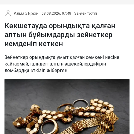
Алмас Ерсін
08.08.2026, 07:48
Заң мен тәртіп
Көкшетауда орындықта қалған
алтын бұйымдарды зейнеткер
иемденіп кеткен
Зейнеткер орындықта ұмыт қалған сөмкені иесіне
қайтармай, ішіндегі алтын әшекейлердің бірін
ломбардқа өткізіп жіберген