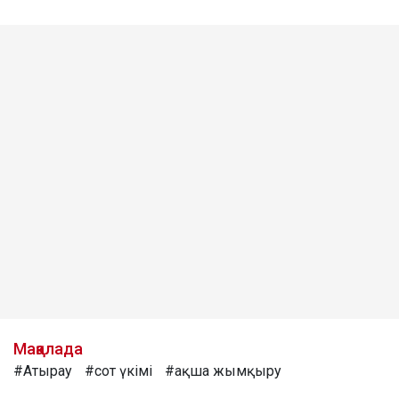
Мақалада
#Атырау
#сот үкімі
#ақша жымқыру