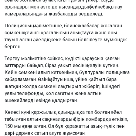
орындары мен өзге де нысандардың бейнебақылау
камераларындағы жазбаларды зерделеді.
Полицияның мәліметінше, бейнежазбалар жоғалған
сөмкенің кейінгі қозғалысын анықтауға және оны
тауып алған әйелдің жеке басын белгілеуге мүмкіндік
берген.
Тергеу мәліметіне сәйкес, күдікті қараусыз қалған
заттарды байқап, біраз уақыт иесінің келуін күткен.
Кейін сөмкені алып кеткенімен, бұл туралы полицияға
хабарламаған. Өзінің айтуынша, үйіне қайтып бара
жатқан жолда сөмкені лақтырып жіберіп, ішіндегі
ұялы телефонды, қол сағатын және алтын
әшекейлерді өзінде қалдырған.
Келесі күні қаржылық қиындыққа тап болған әйел
табылған алтын сақиналардың бірін ломбардқа өткізіп,
150 мың теңге алған. Ол бұл қаражатты азық-түлік пен
дәрі-дәрмек сатып алуға жұмсаған.