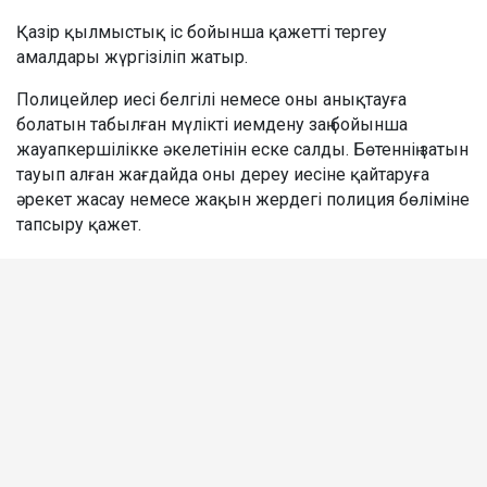
Қазір қылмыстық іс бойынша қажетті тергеу
амалдары жүргізіліп жатыр.
Полицейлер иесі белгілі немесе оны анықтауға
болатын табылған мүлікті иемдену заң бойынша
жауапкершілікке әкелетінін еске салды. Бөтеннің затын
тауып алған жағдайда оны дереу иесіне қайтаруға
әрекет жасау немесе жақын жердегі полиция бөліміне
тапсыру қажет.