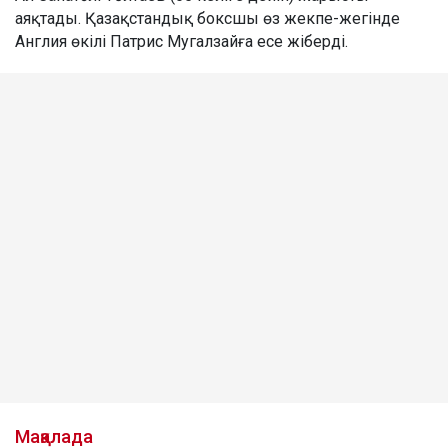
аяқтады. Қазақстандық боксшы өз жекпе-жегінде
Англия өкілі Патрис Мугалзайға есе жіберді.
Мақалада