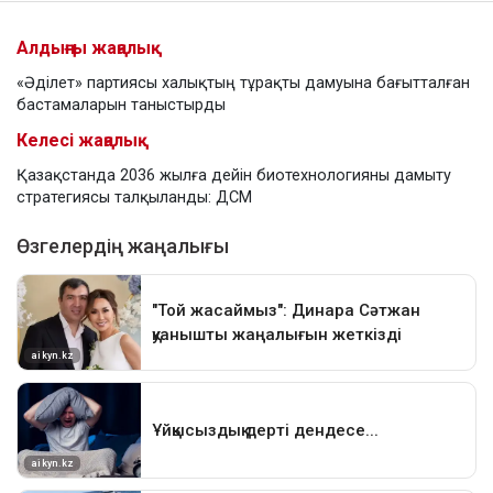
Алдыңғы жаңалық
«Әділет» партиясы халықтың тұрақты дамуына бағытталған
бастамаларын таныстырды
Келесі жаңалық
Қазақстанда 2036 жылға дейін биотехнологияны дамыту
стратегиясы талқыланды: ДСМ