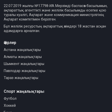
22.07.2019 жылғы №17798-ИА Мерзімді баспасөз басылымын,
ақпараттық агенттікті және желілік басылымды есепке қою
туралы куәлігі, Ақпарат және коммуникация министрлігінің
Ақпарат комитетімен берілген.
Бұл желілік ресурстың ақпараттық өнімдері 18 жастан асқан
адамдарға арналған.
Өңірлер
Астана жаңалықтары
Алматы жаңалықтары
Шымкент жаңалықтары
Павлодар жаңалықтары
Тараз жаңалықтары
Спорт жаңалықтары
Футбол
Хоккей