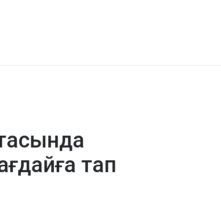
ртасында
ағдайға тап