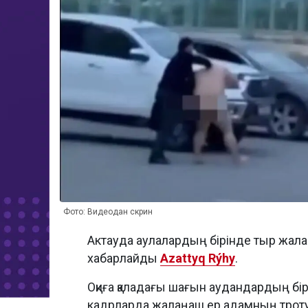
Фото: Видеодан скрин
Актауда аулалардың бірінде тыр жал
хабарлайды
Azattyq Rýhy
.
Оқиға қаладағы шағын аудандардың бі
кадрларда жалаңаш ер адамның троту