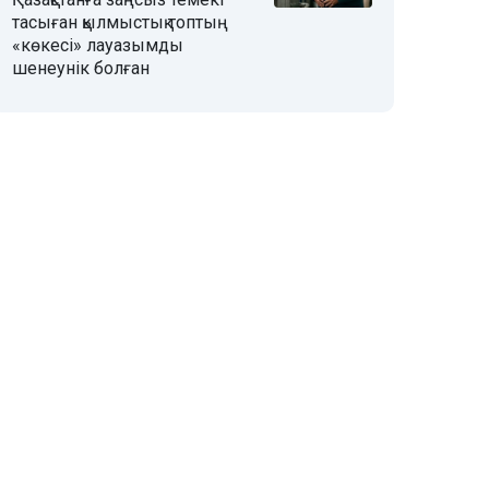
тасыған қылмыстық топтың
«көкесі» лауазымды
шенеунік болған