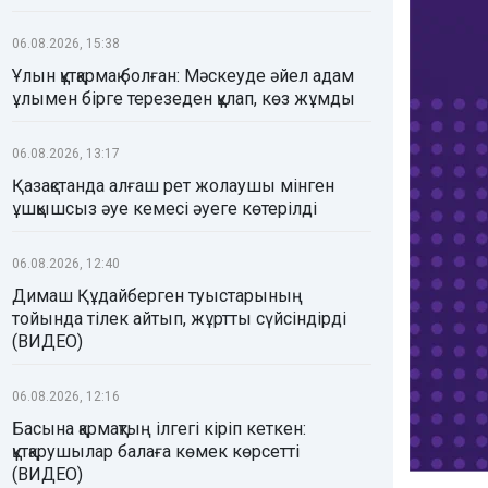
06.08.2026, 15:38
Ұлын құтқармақ болған: Мәскеуде әйел адам
ұлымен бірге терезеден құлап, көз жұмды
06.08.2026, 13:17
Қазақстанда алғаш рет жолаушы мінген
ұшқышсыз әуе кемесі әуеге көтерілді
06.08.2026, 12:40
Димаш Құдайберген туыстарының
тойында тілек айтып, жұртты сүйсіндірді
(ВИДЕО)
06.08.2026, 12:16
Басына қармақтың ілгегі кіріп кеткен:
құтқарушылар балаға көмек көрсетті
(ВИДЕО)