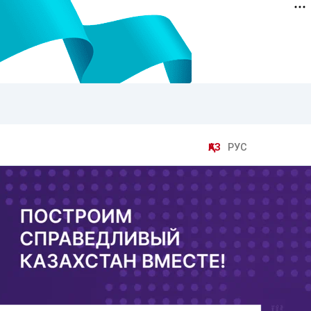
ҚАЗ
РУС