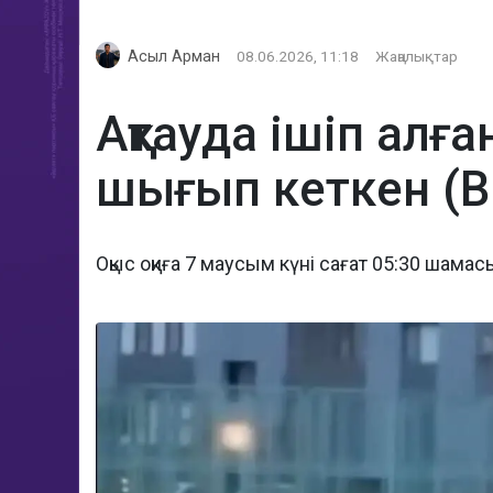
Асыл Арман
08.06.2026, 11:18
Жаңалықтар
Ақтауда ішіп ал
шығып кеткен (
Оқыс оқиға 7 маусым күні сағат 05:30 шама