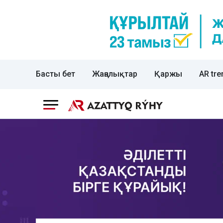
Басты бет
Жаңалықтар
Қаржы
AR tre