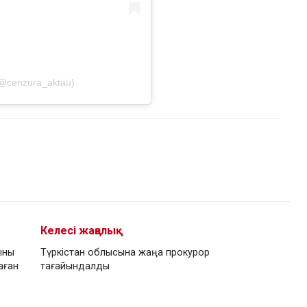
(@cenzura_aktau)
Келесі жаңалық
ыны
Түркістан облысына жаңа прокурор
аған
тағайындалды