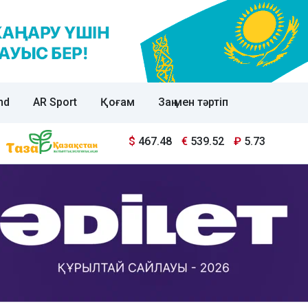
nd
AR Sport
Қоғам
Заң мен тәртіп
$
467.48
€
539.52
₽
5.73