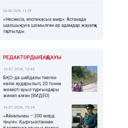
06.08.2026, 13:29
«Несиесіз, ипотекасыз өмір»: Астанада
шалшық суға шомылған ер адамдар жауапқа
тартылды
РЕДАКТОРДЫҢ ТАҢДАУЫ
16.07.2026, 12:45
БҚО-да шабдалы тиеген
көлік аударылып, 20 тонна
жемісті ауыл тұрғындары
жинап алған (ВИДЕО)
16.07.2026, 10:24
«Айналымы – 200 млрд
теңге»: Қырғызстаннан
Қазақстанға заңсыз темекі