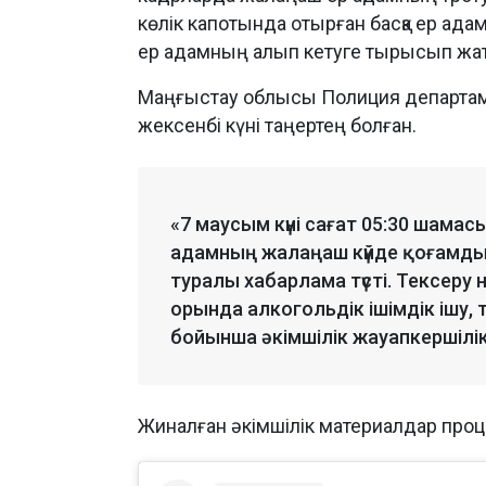
көлік капотында отырған басқа ер ада
ер адамның алып кетуге тырысып жатқ
Маңғыстау облысы Полиция департамен
жексенбі күні таңертең болған.
«7 маусым күні сағат 05:30 шама
адамның жалаңаш күйде қоғамды
туралы хабарлама түсті. Тексер
орында алкогольдік ішімдік ішу
бойынша әкімшілік жауапкершілік
Жиналған әкімшілік материалдар проце