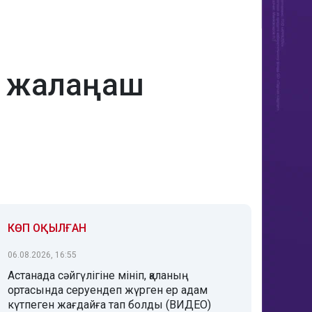
ыр жалаңаш
КӨП ОҚЫЛҒАН
06.08.2026, 16:55
Астанада сәйгүлігіне мініп, қаланың
ортасында серуендеп жүрген ер адам
күтпеген жағдайға тап болды (ВИДЕО)