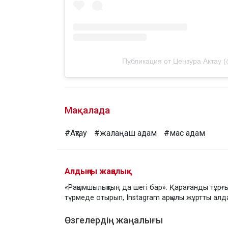
Публикация от Цензура Актау 
Мақалада
#Ақтау
#жалаңаш адам
#мас адам
Алдыңғы жаңалық
«Рақымшылықтың да шегі бар»: Қарағанды тұрғ
түрмеде отырып, Instagram арқылы жұртты алд