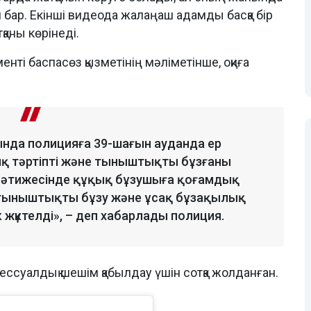
м бар. Екінші видеода жалаңаш адамды басқа бір
аны көрінеді.
ті баспасөз қызметінің мәліметінше, оқиға
сында полицияға 39-шағын ауданда ер
қ тәртіпті және тыныштықты бұзғаны
у нәтижесінде құқық бұзушыға қоғамдық
, тыныштықты бұзу және ұсақ бұзақылық
 жүктелді», – деп хабарлады полиция.
ссуалдық шешім қабылдау үшін сотқа жолданған.