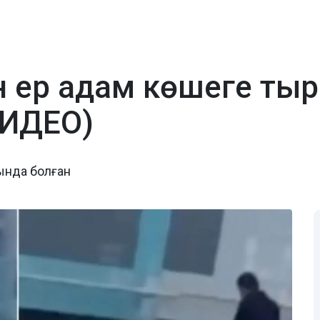
ған ер адам көшеге т
ВИДЕО)
сында болған