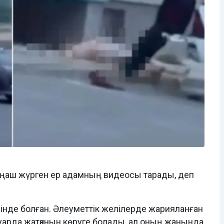
аңаш жүрген ер адамның видеосы тарады, деп
рінде болған. Әлеуметтік желілерде жарияланған
арда жатқанын көруге болады, ал оның жанында