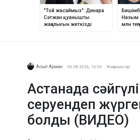
Асыл Арман
06.08.2026, 16:55
Жаңалықтар
Астанада сәйгүлі
серуендеп жүрге
болды (ВИДЕО)