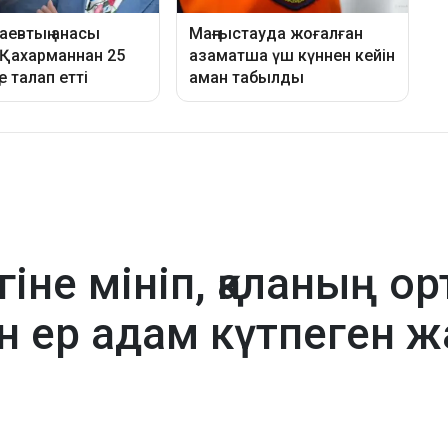
гіне мініп, қаланың о
н ер адам күтпеген ж