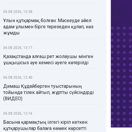
06.08.2026, 15:38
Ұлын құтқармақ болған: Мәскеуде әйел
адам ұлымен бірге терезеден құлап, көз
жұмды
06.08.2026, 13:17
Қазақстанда алғаш рет жолаушы мінген
ұшқышсыз әуе кемесі әуеге көтерілді
06.08.2026, 12:40
Димаш Құдайберген туыстарының
тойында тілек айтып, жұртты сүйсіндірді
(ВИДЕО)
06.08.2026, 12:16
Басына қармақтың ілгегі кіріп кеткен:
құтқарушылар балаға көмек көрсетті