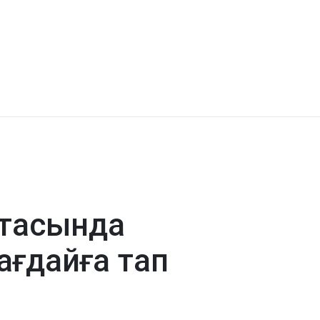
ортасында
ағдайға тап