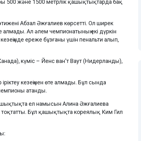
ы 500 және 1500 метрлік қашықтықтарда бақ
әтижені Абзал Әжғалиев көрсетті. Ол ширек
те алмады. Ал әлем чемпионатының екі дүркін
 кезеңінде ереже бұзғаны үшін пенальти алып,
анада), күміс – Йенс ван'т Ваут (Нидерланды),
ріктеу кезеңінен өте алмады. Бұл сында
 чемпионы атанды.
ашықтықта ел намысын Алина Әжғалиева
 тоқтатты. Бұл қашықтықта кореялық Ким Гил
ы: