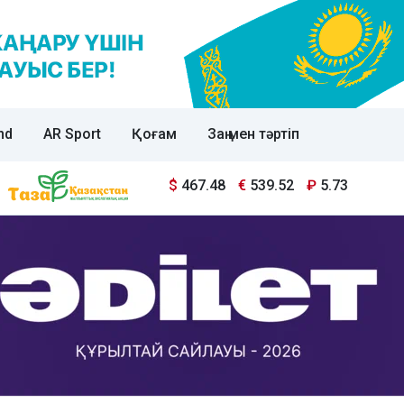
nd
AR Sport
Қоғам
Заң мен тәртіп
$
467.48
€
539.52
₽
5.73