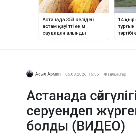
Асыл Арман
06.08.2026, 16:55
Жаңалықтар
Астанада сәйгүлі
серуендеп жүрге
болды (ВИДЕО)