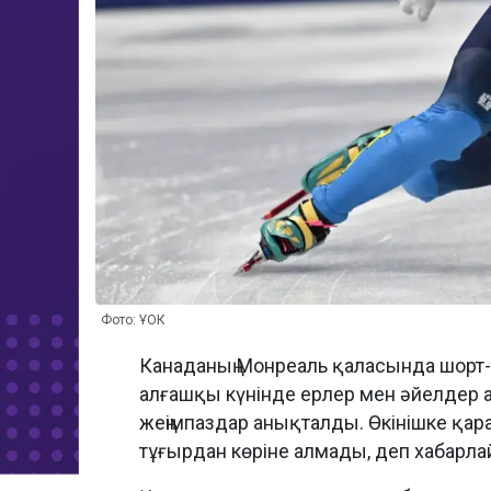
Фото: ҰОК
Канаданың Монреаль қаласында шорт-
алғашқы күнінде ерлер мен әйелдер
жеңімпаздар анықталды. Өкінішке қа
тұғырдан көріне алмады, деп хабарл