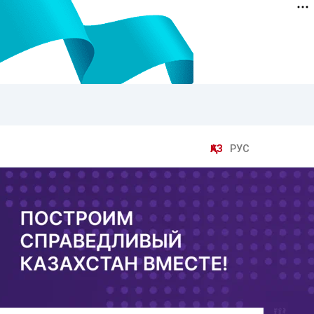
ҚАЗ
РУС