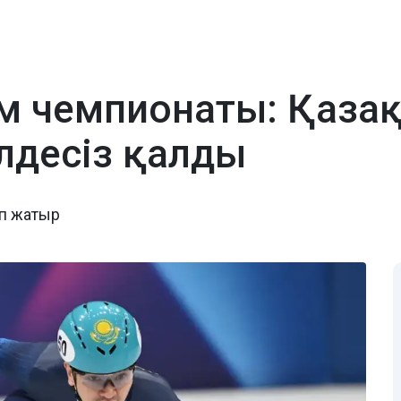
ем чемпионаты: Қаза
лдесіз қалды
іп жатыр