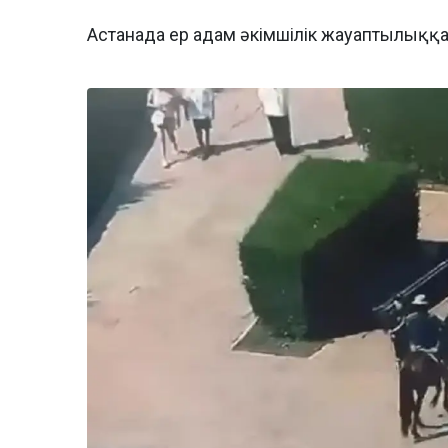
Астанада ер адам әкімшілік жауаптылыққ