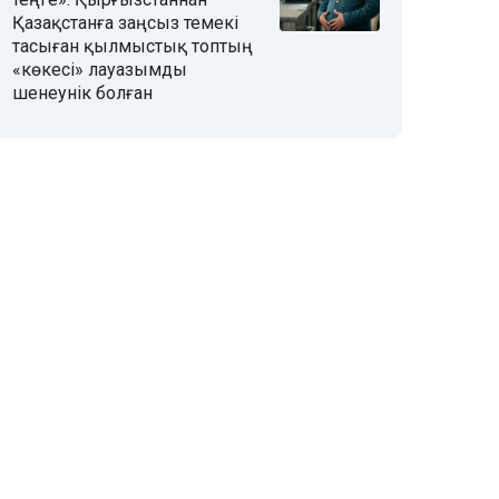
Қазақстанға заңсыз темекі
тасыған қылмыстық топтың
«көкесі» лауазымды
шенеунік болған