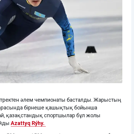
тректен әлем чемпионаты басталды. Жарыстың
 арасында бірнеше қашықтық бойынша
рай, қазақстандық спортшылар бұл жолы
айды
Azattyq Rýhy.