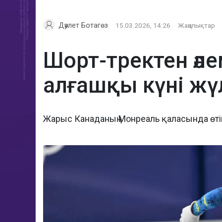
Дәулет Ботагөз
15.03.2026, 14:26
Жаңалықтар
Шорт-тректен әл
алғашқы күні жү
Жарыс Канаданың Монреаль қаласында өт