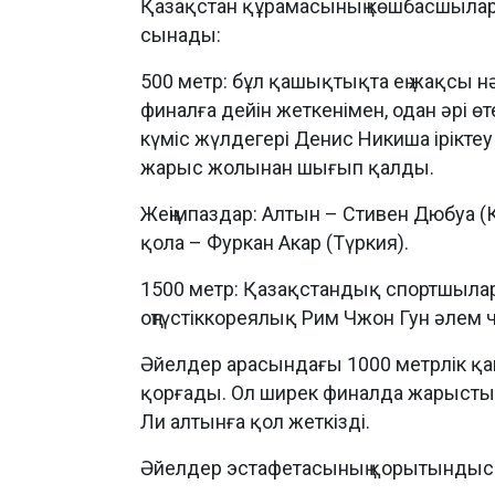
Қазақстан құрамасының көшбасшылар
сынады:
500 метр: бұл қашықтықта ең жақсы н
финалға дейін жеткенімен, одан әрі ө
күміс жүлдегері Денис Никиша іріктеу
жарыс жолынан шығып қалды.
Жеңімпаздар: Алтын – Стивен Дюбуа (К
қола – Фуркан Акар (Түркия).
1500 метр: Қазақстандық спортшылар і
оңтүстіккореялық Рим Чжон Гун әлем
Әйелдер арасындағы 1000 метрлік қ
қорғады. Ол ширек финалда жарысты
Ли алтынға қол жеткізді.
Әйелдер эстафетасының қорытындыс