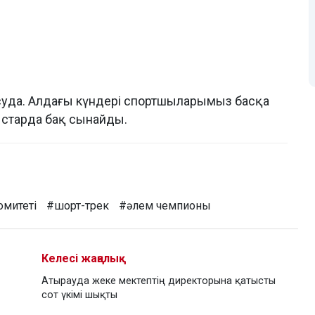
асуда. Алдағы күндері спортшыларымыз басқа
старда бақ сынайды.
омитеті
#шорт-трек
#әлем чемпионы
Келесі жаңалық
Атырауда жеке мектептің директорына қатысты
сот үкімі шықты