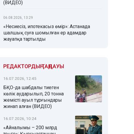
(ВИДЕО)
06.08.2026, 13:29
«Несиесіз, ипотекасыз өмір»: Астанада
шалшық суға шомылған ер адамдар
жауапқа тартылды
РЕДАКТОРДЫҢ ТАҢДАУЫ
16.07.2026, 12:45
БҚО-да шабдалы тиеген
көлік аударылып, 20 тонна
жемісті ауыл тұрғындары
жинап алған (ВИДЕО)
16.07.2026, 10:24
«Айналымы – 200 млрд
теңге»: Қырғызстаннан