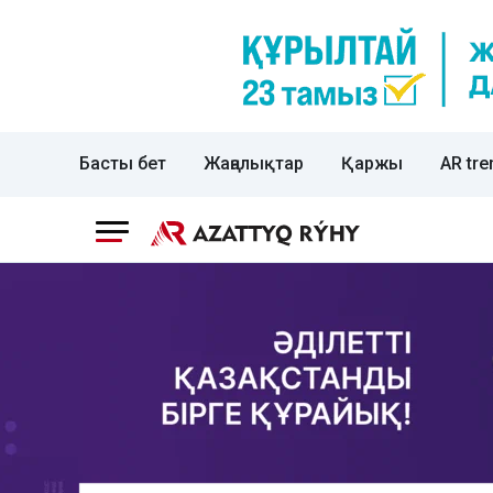
Басты бет
Жаңалықтар
Қаржы
AR tre