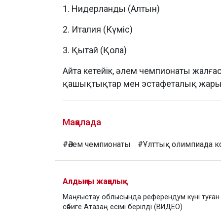
1. Нидерланды (Алтын)
2. Италия (Күміс)
3. Қытай (Қола)
Айта кетейік, әлем чемпионаты жалғ
қашықтықтар мен эстафеталық жары
Мақалада
#Әлем чемпионаты
#Ұлттық олимпиада к
Алдыңғы жаңалық
Маңғыстау облысында референдум күні туған
сәбиге Атазаң есімі берілді (ВИДЕО)