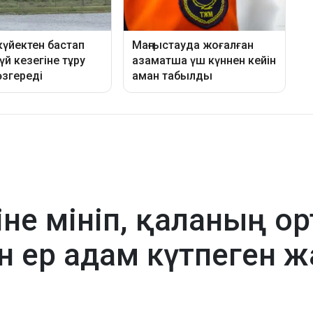
гіне мініп, қаланың 
н ер адам күтпеген ж