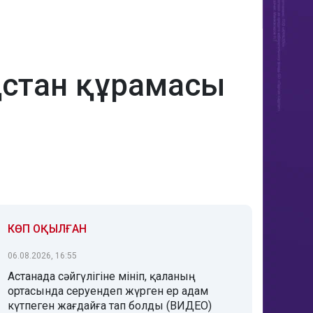
қстан құрамасы
КӨП ОҚЫЛҒАН
06.08.2026, 16:55
Астанада сәйгүлігіне мініп, қаланың
ортасында серуендеп жүрген ер адам
күтпеген жағдайға тап болды (ВИДЕО)