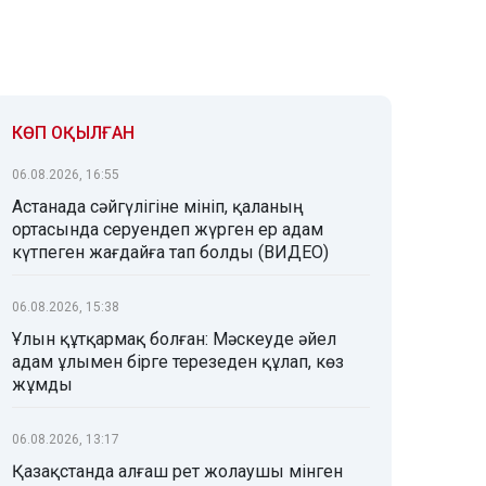
КӨП ОҚЫЛҒАН
06.08.2026, 16:55
Астанада сәйгүлігіне мініп, қаланың
ортасында серуендеп жүрген ер адам
күтпеген жағдайға тап болды (ВИДЕО)
06.08.2026, 15:38
Ұлын құтқармақ болған: Мәскеуде әйел
адам ұлымен бірге терезеден құлап, көз
жұмды
06.08.2026, 13:17
Қазақстанда алғаш рет жолаушы мінген