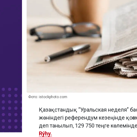
Фото: istockphoto.com
Қазақстандық “Уральская неделя” бас
жөніндегі референдум кезеңінде қоға
деп танылып, 129 750 теңге көлемін
Rýhy.