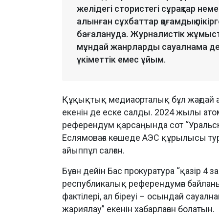
желідегі стористегі сұрақтар нем
алынған сұхбаттар қоғамдық пікір
бағалануда. Журналистік жұмыст
мұндай жанрларды сауалнама деп
үкіметтік емес ұйым.
Құқықтық медиаорталық бұл жағдай а
екенін де еске салды. 2024 жылы ато
референдум қарсаңында сот “Уральска
Еслямоваға көшеде АЭС құрылысы тура
айыппұл салған.
Бұған дейін Бас прокуратура “қазір 
республикалық референдумға байланы
фактілері, ал біреуі – осындай сауа
жариялау” екенін хабарлаған болатын.