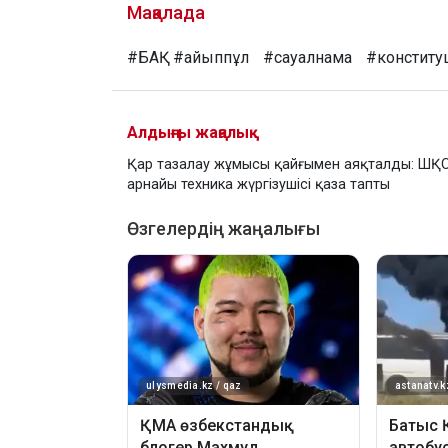
Мақалада
#БАҚ
#айыппұл
#сауалнама
#конститу
Алдыңғы жаңалық
Қар тазалау жұмысы қайғымен аяқталды: ШҚ
арнайы техника жүргізушісі қаза тапты