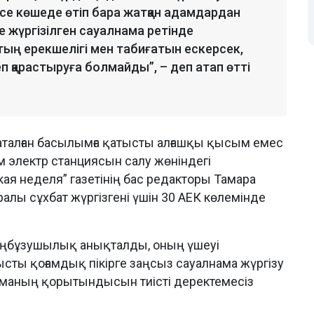
есе көшеде өтіп бара жатқан адамдардан
ге жүргізілген сауалнама ретінде
ың ерекшелігі мен табиғатын ескерсек,
 қарастыруға болмайды”, – деп атап өтті
талған басылымға қатысты алғашқы қысым емес
м электр станциясын салу жөніндегі
я неделя” газетінің бас редакторы Тамара
лы сұхбат жүргізгені үшін 30 АЕК көлемінде
4 заңбұзушылық анықталды, оның үшеуі
сты қоғамдық пікірге заңсыз сауалнама жүргізу
лнаманың қорытындысын тиісті деректемесіз