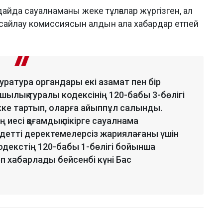
дайда сауалнаманы жеке тұлғалар жүргізген, ал
қ сайлау комиссиясын алдын ала хабардар етпей
ратура органдары екі азамат пен бір
зушылық туралы кодексінің 120-бабы 3-бөлігі
кке тартып, оларға айыппұл салынды.
иесі қоғамдық пікірге сауалнама
ндетті деректемелерсіз жариялағаны үшін
 кодекстің 120-бабы 1-бөлігі бойынша
п хабарлады бейсенбі күні Бас