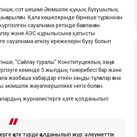
інше, сот шешімі Әкімшілік құқық бұзушылық
шығарылған. Қала көшелерінде бірнеше тұрғыннан
үргізілген сауалнама ретінде бағаланған.
йлау және АЭС құрылысына қатысты
ге сауалнама өткізу ережелерін бұзу болып
ше, “Сайлау туралы” Конституциялық заңға
үргізуге кемінде 5 жылдық тәжірибесі бар және
а жазбаша хабардар еткен заңды тұлғалар ғана
кімшілік жауапкершілікке негіз болған.
малардың журналистерге қате қолданылып
рге қате түрде қолданылып жүр: әлеуметтік