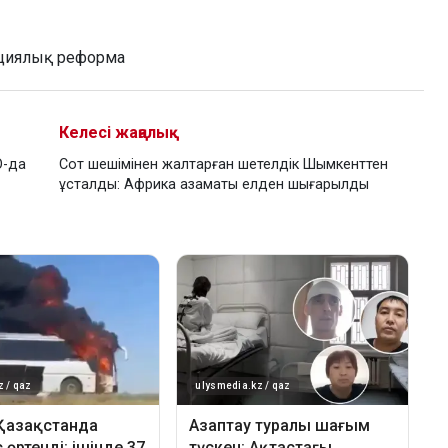
циялық реформа
Келесі жаңалық
О-да
Сот шешімінен жалтарған шетелдік Шымкенттен
ұсталды: Африка азаматы елден шығарылды