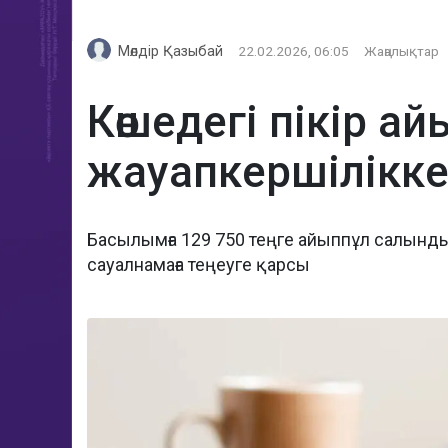
Мөлдір Қазыбай
22.02.2026, 06:05
Жаңалықтар
Көшедегі пікір а
жауапкершілікк
Басылымға 129 750 теңге айыппұл салынд
сауалнамаға теңеуге қарсы