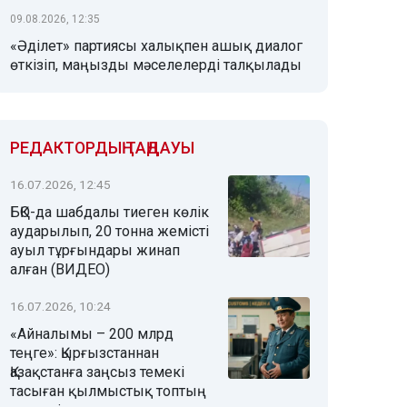
09.08.2026, 12:35
«Әділет» партиясы халықпен ашық диалог
өткізіп, маңызды мәселелерді талқылады
РЕДАКТОРДЫҢ ТАҢДАУЫ
16.07.2026, 12:45
БҚО-да шабдалы тиеген көлік
аударылып, 20 тонна жемісті
ауыл тұрғындары жинап
алған (ВИДЕО)
16.07.2026, 10:24
«Айналымы – 200 млрд
теңге»: Қырғызстаннан
Қазақстанға заңсыз темекі
тасыған қылмыстық топтың