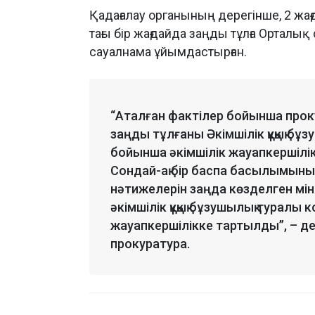
Қадағалау органының дерегінше, 2 жағ
тағы бір жағдайда заңды тұлға Орталы
сауалнама ұйымдастырған.
“Аталған фактілер бойынша проку
заңды тұлғаны Әкімшілік құқық бұ
бойынша әкімшілік жауапкершілі
Сондай-ақ бір баспа басылымының 
нәтижелерін заңда көзделген мі
әкімшілік құқық бұзушылық туралы
жауапкершілікке тартылды”, – де
прокуратура.