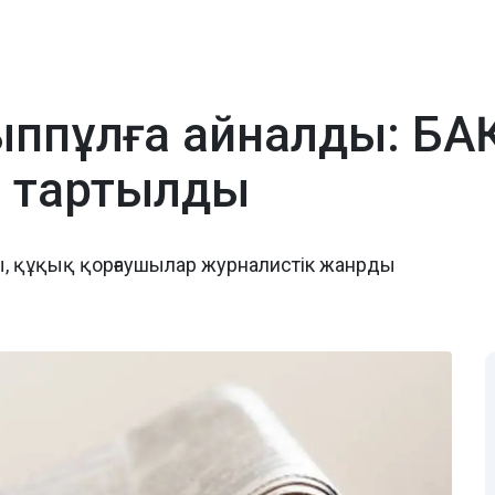
йыппұлға айналды: БА
е тартылды
ы, құқық қорғаушылар журналистік жанрды