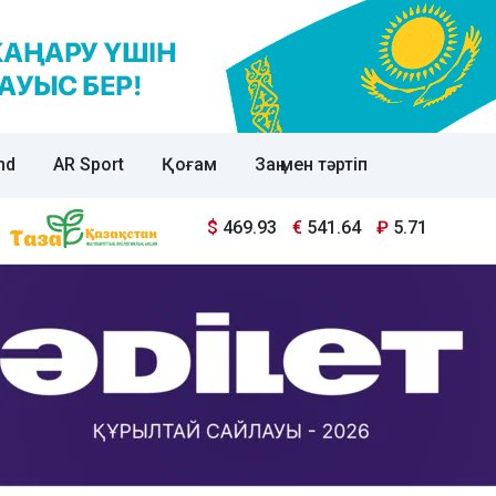
nd
AR Sport
Қоғам
Заң мен тәртіп
$
469.93
€
541.64
₽
5.71