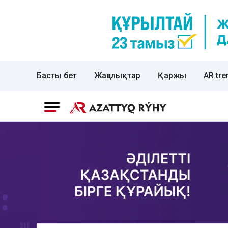
Басты бет
Жаңалықтар
Қаржы
AR tre