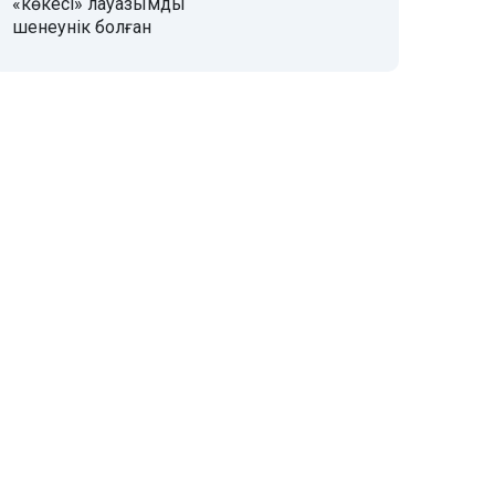
«көкесі» лауазымды
шенеунік болған