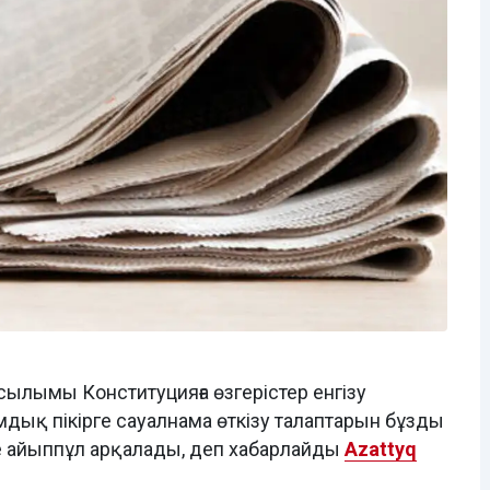
ылымы Конституцияға өзгерістер енгізу
мдық пікірге сауалнама өткізу талаптарын бұзды
де айыппұл арқалады, деп хабарлайды
Azattyq