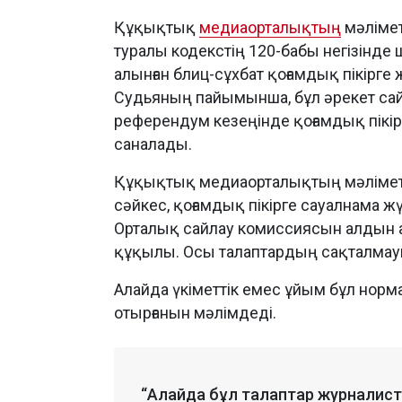
Құқықтық
медиаорталықтың
мәлімет
туралы кодекстің 120-бабы негізінде 
алынған блиц-сұхбат қоғамдық пікірге ж
Судьяның пайымынша, бұл әрекет са
референдум кезеңінде қоғамдық пікір
саналады.
Құқықтық медиаорталықтың мәліметін
сәйкес, қоғамдық пікірге сауалнама ж
Орталық сайлау комиссиясын алдын ал
құқылы. Осы талаптардың сақталмауы ә
Алайда үкіметтік емес ұйым бұл нор
отырғанын мәлімдеді.
“Алайда бұл талаптар журналисте