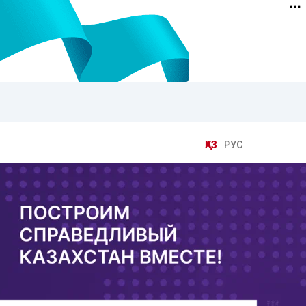
ҚАЗ
РУС