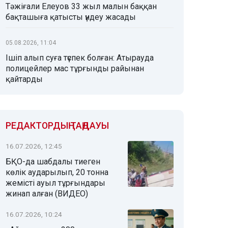
Тәжіғали Елеуов 33 жыл малын баққан
бақташыға қатысты үндеу жасады
05.08.2026, 11:04
Ішіп алып суға түспек болған: Атырауда
полицейлер мас тұрғынды райынан
қайтарды
РЕДАКТОРДЫҢ ТАҢДАУЫ
16.07.2026, 12:45
БҚО-да шабдалы тиеген
көлік аударылып, 20 тонна
жемісті ауыл тұрғындары
жинап алған (ВИДЕО)
16.07.2026, 10:24