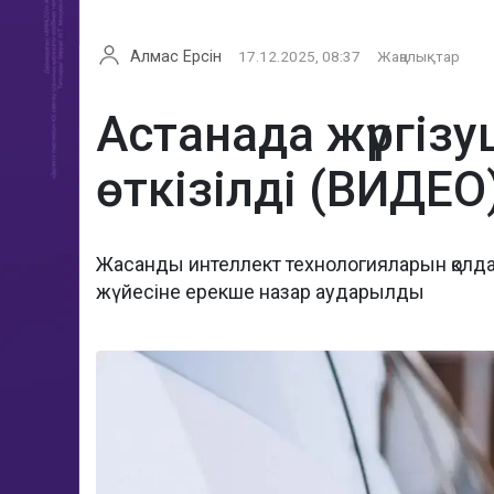
Алмас Ерсін
17.12.2025, 08:37
Жаңалықтар
Астанада жүргіз
өткізілді (ВИДЕО
Жасанды интеллект технологияларын қолд
жүйесіне ерекше назар аударылды