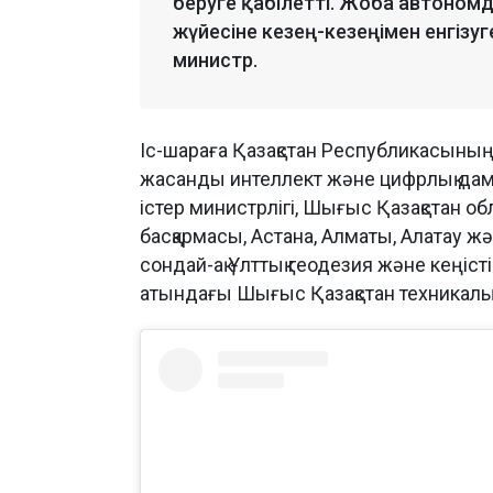
беруге қабілетті. Жоба автономды
жүйесіне кезең-кезеңімен енгізуге
министр.
Іс-шараға Қазақстан Республикасының
жасанды интеллект және цифрлық даму
істер министрлігі, Шығыс Қазақстан
басқармасы, Астана, Алматы, Алатау ж
сондай-ақ Ұлттық геодезия және кеңіст
атындағы Шығыс Қазақстан техникалық 