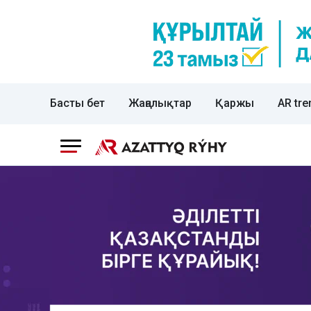
Басты бет
Жаңалықтар
Қаржы
AR tre