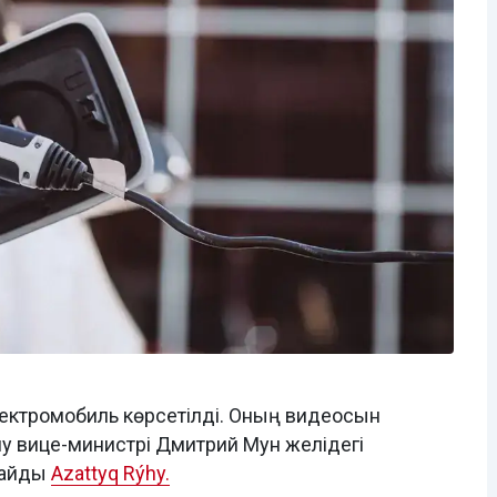
ектромобиль көрсетілді. Оның видеосын
у вице-министрі Дмитрий Мун желідегі
лайды
Azattyq Rýhy.