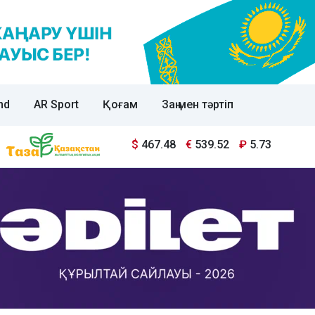
nd
AR Sport
Қоғам
Заң мен тәртіп
$
467.48
€
539.52
₽
5.73