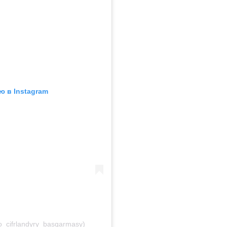
ю в Instagram
_cifrlandyry_basqarmasy)