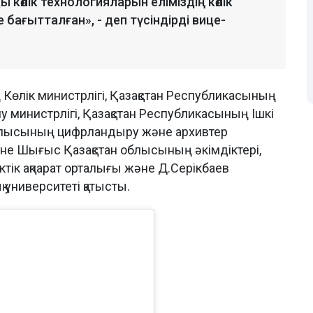
 көлік технологияларын еліміздің көлік
 бағытталған», - деп түсіндірді вице-
 Көлік министрлігі, Қазақстан Республикасының
 министрлігі, Қазақстан Республикасының Ішкі
 облысының цифрландыру және архивтер
әне Шығыс Қазақстан облысының әкімдіктері,
іктік ақпарат орталығы және Д.Серікбаев
университеті қатысты.