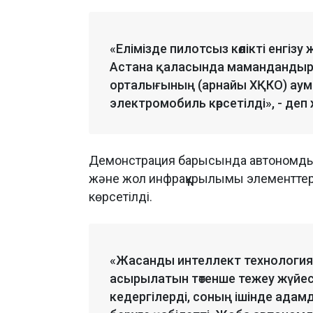
«Елімізде пилотсыз көлікті енгіз
Астана қаласында мамандандыры
орталығының (арнайы ХҚКО) ау
электромобиль көрсетілді», - деп
Демонстрация барысында автономды б
және жол инфрақұрылымы элементтері
көрсетілді.
«Жасанды интеллект технологи
асырылатын төтенше тежеу жүйес
кедергілерді, соның ішінде адам