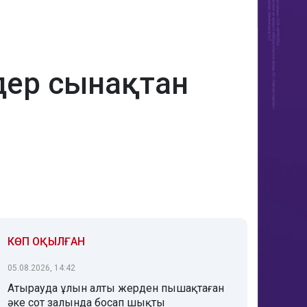
дер сынақтан
КӨП ОҚЫЛҒАН
05.08.2026, 14:42
Атырауда ұлын алты жерден пышақтаған
әке сот залында босап шықты