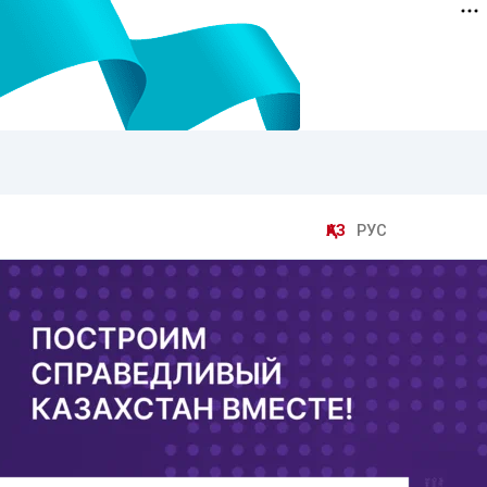
ҚАЗ
РУС