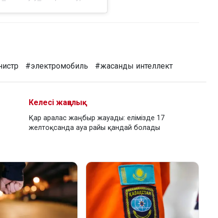
нистр
#электромобиль
#жасанды интеллект
Келесі жаңалық
Қар аралас жаңбыр жауады: елімізде 17
желтоқсанда ауа райы қандай болады