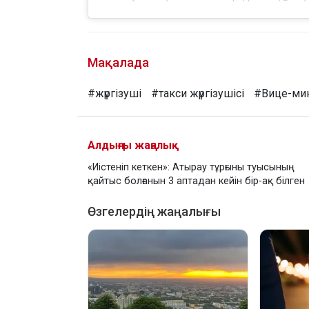
Мақалада
#жүргізуші
#такси жүргізушісі
#Вице-ми
Алдыңғы жаңалық
«Иістеніп кеткен»: Атырау тұрғыны туысының
қайтыс болғанын 3 аптадан кейін бір-ақ білген