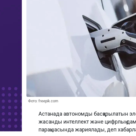
Фото: freepik.com
Астанада автономды басқарылатын эл
жасанды интеллект және цифрлық дам
парақшасында жариялады, деп хабар