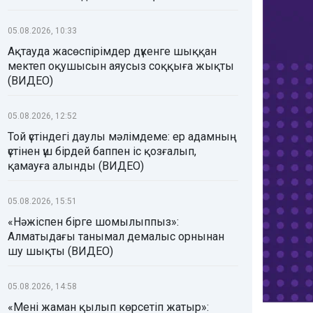
05.08.2026, 10:33
Ақтауда жасөспірімдер дүкенге шыққан
мектеп оқушысын аяусыз соққыға жықты
(ВИДЕО)
05.08.2026, 12:52
Той үстіндегі даулы мәлімдеме: ер адамның
үстінен үш бірдей баппен іс қозғалып,
қамауға алынды (ВИДЕО)
05.08.2026, 15:51
«Нәжіспен бірге шомылыппыз»:
Алматыдағы танымал демалыс орнынан
шу шықты (ВИДЕО)
05.08.2026, 14:58
«Мені жаман қылып көрсетіп жатыр»: