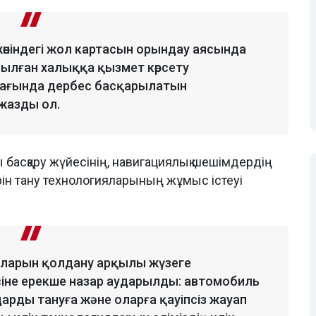
у жөніндегі жол картасын орындау аясында
лған халыққа қызмет көрсету
мағында дербес басқарылатын
 жазды ол.
асқару жүйесінің, навигациялық шешімдердің
н тану технологияларының жұмыс істеуі
яларын қолдану арқылы жүзеге
іне ерекше назар аударылды: автомобиль
дарды тануға және оларға қауіпсіз жауап