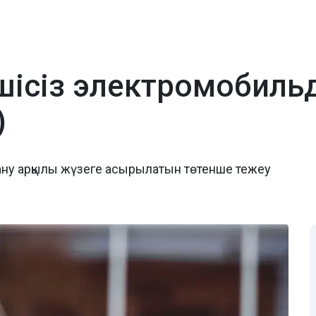
ушісіз электромобиль
)
ану арқылы жүзеге асырылатын төтенше тежеу