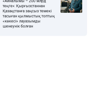
«Айналымы – 200 млрд
теңге»: Қырғызстаннан
Қазақстанға заңсыз темекі
тасыған қылмыстық топтың
«көкесі» лауазымды
шенеунік болған