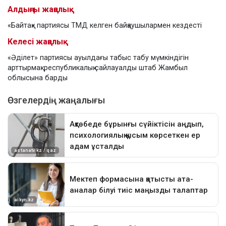
Алдыңғы жаңалық
«Байтақ» партиясы ТМД келген байқаушылармен кездесті
Келесі жаңалық
«Әділет» партиясы ауылдағы табыс табу мүмкіндігін
арттырмақ: республикалық сайлауалды штаб Жамбыл
облысына барды