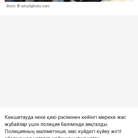
Фото: © istockphoto.com
Көкшетауда неке қию рәсімінен кейінгі мереке жас
жұбайлар үшін полиция бөлімінде аяқталды.
Полицияның мәліметінше, мас күйдегі күйеу жігіт