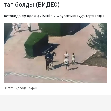
тап болды (ВИДЕО)
Астанада ер адам әкімшілік жауаптылыққа тартылды
Фото: Видеодан скрин