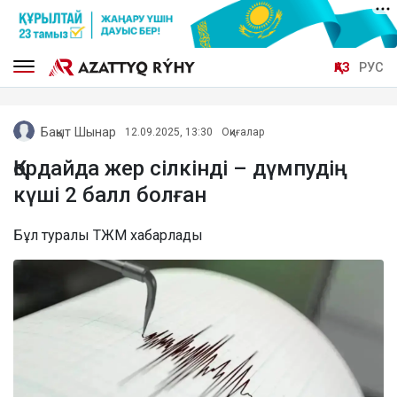
ҚАЗ
РУС
Бақыт Шынар
12.09.2025, 13:30
Оқиғалар
Қордайда жер сілкінді – дүмпудің
күші 2 балл болған
Бұл туралы ТЖМ хабарлады