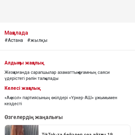
Мақалада
#Астана
#жылқы
Алдыңғы жаңалық
Жезқазғанда сарапшылар азаматтық қоғамның саяси
үдерістегі рөлін талқылады
Келесі жаңалық
«Ақ жол» партиясының өкілдері «Үркер-АШ» ұжымымен
кездесті