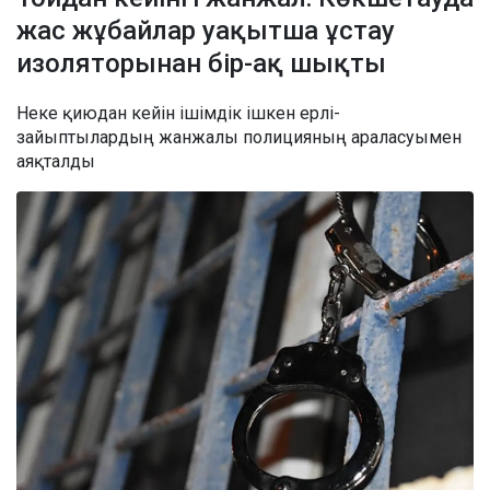
жас жұбайлар уақытша ұстау
изоляторынан бір-ақ шықты
Неке қиюдан кейін ішімдік ішкен ерлі-
зайыптылардың жанжалы полицияның араласуымен
аяқталды