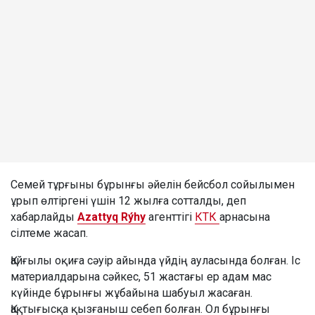
Семей тұрғыны бұрынғы әйелін бейсбол сойылымен
ұрып өлтіргені үшін 12 жылға сотталды, деп
хабарлайды
Azattyq Rýhy
агенттігі
КТК
арнасына
сілтеме жасап.
Қайғылы оқиға сәуір айында үйдің ауласында болған. Іс
материалдарына сәйкес, 51 жастағы ер адам мас
күйінде бұрынғы жұбайына шабуыл жасаған.
Қақтығысқа қызғаныш себеп болған. Ол бұрынғы