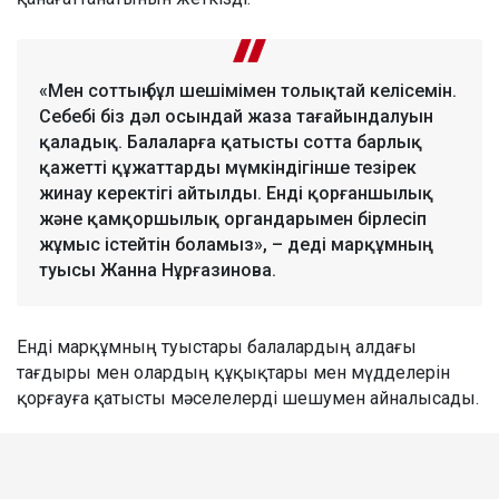
«Мен соттың бұл шешімімен толықтай келісемін.
Себебі біз дәл осындай жаза тағайындалуын
қаладық. Балаларға қатысты сотта барлық
қажетті құжаттарды мүмкіндігінше тезірек
жинау керектігі айтылды. Енді қорғаншылық
және қамқоршылық органдарымен бірлесіп
жұмыс істейтін боламыз», – деді марқұмның
туысы Жанна Нұрғазинова.
Енді марқұмның туыстары балалардың алдағы
тағдыры мен олардың құқықтары мен мүдделерін
қорғауға қатысты мәселелерді шешумен айналысады.