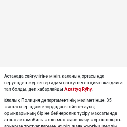
Астанада сәйгүлігіне мініп, қаланың ортасында
серуендеп жүрген ер адам өзі күтпеген қиын жағдайға
тап болды, деп хабарлайды
Azattyq Rýhy
.
Қалалық Полиция департаментінің мәліметінше, 35
жастағы ер адам елордадағы ойын-сауық
орындарының біріне бейнеролик түсіру мақсатында
атпен автомобиль жолымен және жаяу жүргіншілерге
арналған тротуарлармен жүріп, жаяу жүргіншілердің