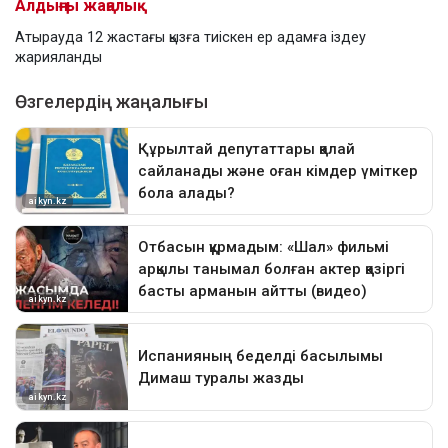
Алдыңғы жаңалық
Атырауда 12 жастағы қызға тиіскен ер адамға іздеу
жарияланды