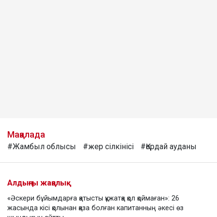
Мақалада
#Жамбыл облысы
#жер сілкінісі
#Қордай ауданы
Алдыңғы жаңалық
«Әскери бұйымдарға қатысты құжатқа қол қоймаған»: 26
жасында кісі қолынан қаза болған капитанның әкесі өз