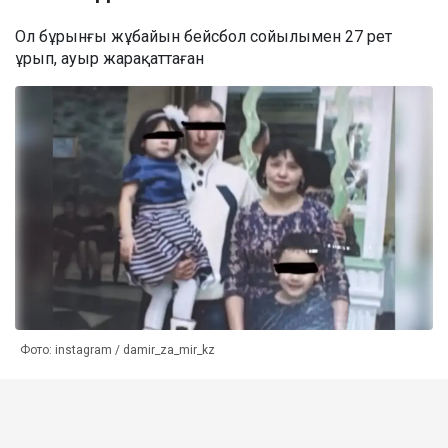
Ол бұрынғы жұбайын бейсбол сойылымен 27 рет
ұрып, ауыр жарақаттаған
Фото: instagram / damir_za_mir_kz