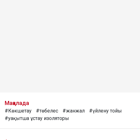
Мақалада
#Көкшетау
#төбелес
#жанжал
#үйлену тойы
#уақытша ұстау изоляторы