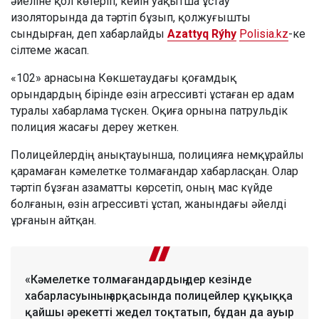
әйеліне қол көтеріп, кейін уақытша ұстау
изоляторында да тәртіп бұзып, қолжуғышты
сындырған, деп хабарлайды
Azattyq Rýhy
Polisia.kz
-ке
сілтеме жасап.
«102» арнасына Көкшетаудағы қоғамдық
орындардың бірінде өзін агрессивті ұстаған ер адам
туралы хабарлама түскен. Оқиға орнына патрульдік
полиция жасағы дереу жеткен.
Полицейлердің анықтауынша, полицияға немқұрайлы
қарамаған кәмелетке толмағандар хабарласқан. Олар
тәртіп бұзған азаматты көрсетіп, оның мас күйде
болғанын, өзін агрессивті ұстап, жанындағы әйелді
ұрғанын айтқан.
«Кәмелетке толмағандардың дер кезінде
хабарласуының арқасында полицейлер құқыққа
қайшы әрекетті жедел тоқтатып, бұдан да ауыр