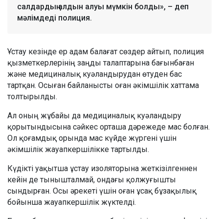
салдардың алдын алуы мүмкін болды», – деп
мәлімдеді полиция.
Ұстау кезінде ер адам балағат сөздер айтып, полиция
қызметкерлерінің заңды талаптарына бағынбаған
және медициналық куәландырудан өтуден бас
тартқан. Осыған байланысты оған әкімшілік хаттама
толтырылды.
Ал оның жұбайы да медициналық куәландыру
қорытындысына сәйкес орташа дәрежеде мас болған.
Ол қоғамдық орында мас күйде жүргені үшін
әкімшілік жауапкершілікке тартылды.
Күдікті уақытша ұстау изоляторына жеткізілгеннен
кейін де тынышталмай, ондағы қолжуғышты
сындырған. Осы әрекеті үшін оған ұсақ бұзақылық
бойынша жауапкершілік жүктелді.