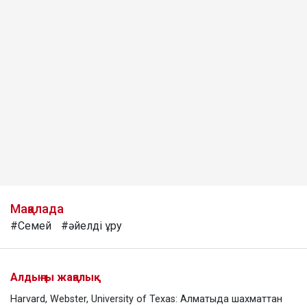
Мақалада
#Семей
#әйелді ұру
Алдыңғы жаңалық
Harvard, Webster, University of Texas: Алматыда шахматтан