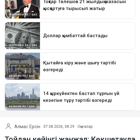
Алмас Ерсін
07.08.2026, 08:29
Оқиғалар
Тойдан кейінгі жанжал: Көкшетауда