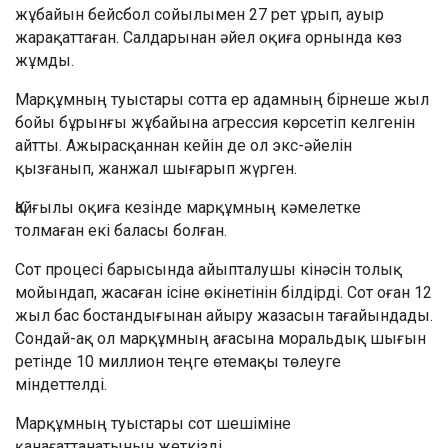
жұбайын бейсбол сойылымен 27 рет ұрып, ауыр
жарақаттаған. Салдарынан әйел оқиға орнында көз
жұмды.
Марқұмның туыстары сотта ер адамның бірнеше жыл
бойы бұрынғы жұбайына агрессия көрсетіп келгенін
айтты. Ажырасқаннан кейін де ол экс-әйелін
қызғанып, жанжал шығарып жүрген.
Қайғылы оқиға кезінде марқұмның кәмелетке
толмаған екі баласы болған.
Сот процесі барысында айыпталушы кінәсін толық
мойындап, жасаған ісіне өкінетінін білдірді. Сот оған 12
жыл бас бостандығынан айыру жазасын тағайындады.
Сондай-ақ ол марқұмның ағасына моральдық шығын
ретінде 10 миллион теңге өтемақы төлеуге
міндеттелді.
Марқұмның туыстары сот шешіміне
қанағаттанатынын жеткізді.