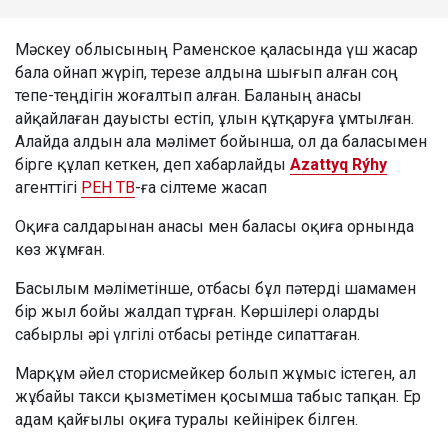
Мәскеу облысының Раменское қаласында үш жасар
бала ойнап жүріп, терезе алдына шығып алған соң
тепе-теңдігін жоғалтып алған. Баланың анасы
айқайлаған дауысты естіп, ұлын құтқаруға ұмтылған.
Алайда алдын ала мәлімет бойынша, ол да баласымен
бірге құлап кеткен, деп хабарлайды
Azattyq Rýhy
агенттігі
РЕН ТВ
-ға сілтеме жасап
Оқиға салдарынан анасы мен баласы оқиға орнында
көз жұмған.
Басылым мәліметінше, отбасы бұл пәтерді шамамен
бір жыл бойы жалдап тұрған. Көршілері оларды
сабырлы әрі үлгілі отбасы ретінде сипаттаған.
Марқұм әйел сторисмейкер болып жұмыс істеген, ал
жұбайы такси қызметімен қосымша табыс тапқан. Ер
адам қайғылы оқиға туралы кейінірек білген.