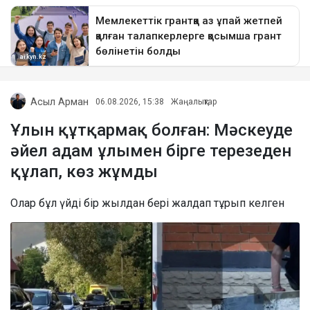
Асыл Арман
06.08.2026, 15:38
Жаңалықтар
Ұлын құтқармақ болған: Мәскеуде
әйел адам ұлымен бірге терезеден
құлап, көз жұмды
Олар бұл үйді бір жылдан бері жалдап тұрып келген