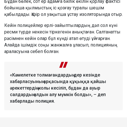
Бұдан бөлек, сот ер адамға билік өкілін қорлау фактісі
бойынша қылмыстық іс қозғау туралы шешім
қабылдады. Қазір ол уақытша ұстау изоляторында отыр.
Кейін полицейлер ерлі-зайыптылардың дәл сол күні
ресми түрде некесін тіркегенін анықтаған. Салтанатты
рәсімнен кейін олар бұл күнді атап өтуді ұйғарған.
Алайда ішімдік соңы жанжалға ұласып, полицияның
араласуына себеп болған.
«Кәмелетке толмағандардың дер кезінде
хабарласуының арқасында құқыққа қайшы
әрекеттердің жолы кесіліп, бұдан да ауыр
салдардың алдын алу мүмкін болды», – деп
хабарлады полиция.