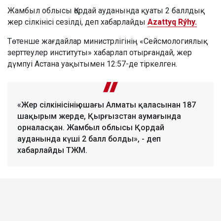
Жамбыл облысы Қордай ауданында қуаты 2 баллдық
жер сілкінісі сезілді, деп хабарлайды
Azattyq Rýhy.
Төтенше жағдайлар министрлігінің «Сейсмологиялық
зерттеулер институты» хабарлап отырғандай, жер
дүмпуі Астана уақытымен 12:57-де тіркелген.
«Жер сілкінісінің ошағы Алматы қаласынан 187
шақырым жерде, Қырғызстан аумағында
орналасқан. Жамбыл облысы Қордай
ауданында күші 2 балл болды», - деп
хабарлайды ТЖМ.