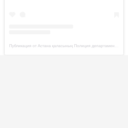
Публикация от Астана қаласының Полиция департаменті (@police__astana)