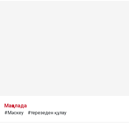
Мақалада
#Мәскеу
#терезеден құлау