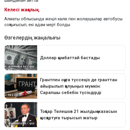
шындығын айтты
Келесі жаңалық
Алматы облысында жеңіл көлік пен жолаушылар автобусы
соқтығысып, екі адам мерт болды