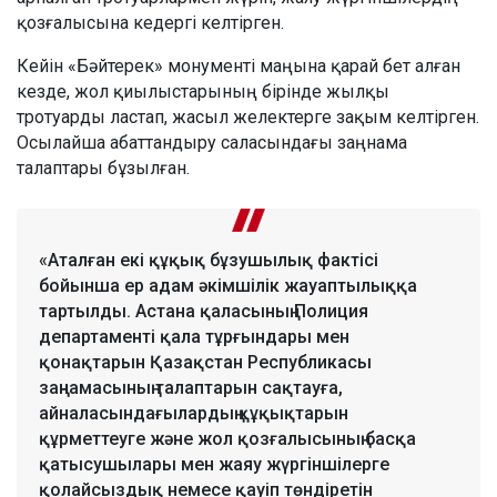
қозғалысына кедергі келтірген.
Кейін «Бәйтерек» монументі маңына қарай бет алған
кезде, жол қиылыстарының бірінде жылқы
тротуарды ластап, жасыл желектерге зақым келтірген.
Осылайша абаттандыру саласындағы заңнама
талаптары бұзылған.
«Аталған екі құқық бұзушылық фактісі
бойынша ер адам әкімшілік жауаптылыққа
тартылды. Астана қаласының Полиция
департаменті қала тұрғындары мен
қонақтарын Қазақстан Республикасы
заңнамасының талаптарын сақтауға,
айналасындағылардың құқықтарын
құрметтеуге және жол қозғалысының басқа
қатысушылары мен жаяу жүргіншілерге
қолайсыздық немесе қауіп төндіретін