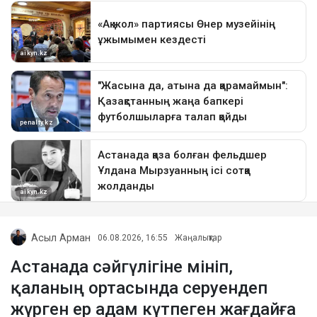
Асыл Арман
06.08.2026, 16:55
Жаңалықтар
Астанада сәйгүлігіне мініп,
қаланың ортасында серуендеп
жүрген ер адам күтпеген жағдайға