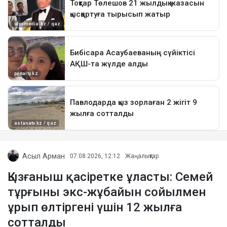
Асыл Арман
07.08.2026, 12:12
Жаңалықтар
Қызғаныш қасіретке ұласты: Семей
тұрғыны экс-жұбайын сойылмен
ұрып өлтіргені үшін 12 жылға
сотталды