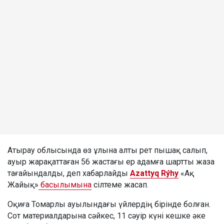
Атырау облысында өз ұлына алты рет пышақ салып,
ауыр жарақаттаған 56 жастағы ер адамға шартты жаза
тағайындалды, деп хабарлайды
Azattyq Rýhy
«Ақ
Жайық»
басылымына
сілтеме жасап.
Оқиға Томарлы ауылындағы үйлердің бірінде болған.
Сот материалдарына сәйкес, 11 сәуір күні кешке әке