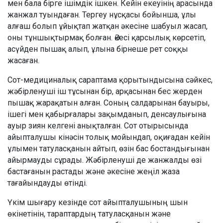
мен бала бірге ішімдік ішкен. Кейін екеуінің арасында
жанжал туындаған. Тергеу нұсқасы бойынша, ұлы
алғаш болып ұйықтап жатқан әкесіне шабуыл жасап,
оны тұншықтырмақ болған. Әкесі қарсылық көрсетіп,
асүйден пышақ алып, ұлына бірнеше рет соққы
жасаған.
Сот-медициналық сараптама қорытындысына сәйкес,
жәбірленуші іш тұсынан бір, арқасынан бес жерден
пышақ жарақатын алған. Соның салдарынан бауыры,
ішегі мен қабырғалары зақымданып, денсаулығына
ауыр зиян келгені анықталған. Сот отырысында
айыпталушы кінәсін толық мойындап, оқиғадан кейін
ұлымен татуласқанын айтып, өзін бас бостандығынан
айырмауды сұрады. Жәбірленуші де жанжалды өзі
бастағанын растады және әкесіне жеңіл жаза
тағайындауды өтінді.
Үкім шығару кезінде сот айыпталушының шын
өкінетінін, тараптардың татуласқанын және