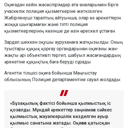
Оқиғадан кейін жасөспірімдер ата-аналарымен бірге
учаскелік полиция қызметкеріне жеткізілген.
Жәбірленуші тараптың айтуынша, олар өз әрекеттерін
жоққа шығармаған және тіпті полиция
қызметкерлерінің көзінше де өзін өрескел ұстаған.
Зардап шеккен оқушы ауруханаға жатқызылды. Оның
туыстары құқық қорғау органдарынан оқиғаны жан-
жақты әрі объективті тергеп, шабуыл жасағандардың
әрекетіне құқықтық баға беруді сұрады.
Агенттік тілшісі оқиға бойынша Маңғыстау
облысының Полиция департаментіне сауал жолдады:
«Бұзақылық фактісі бойынша қылмыстық іс
қозғалды. Мұндай әрекеттер заңнамаға сәйкес
қылмыстық жауапкершілік көзделген ауыр
қылмыс санатына жатады. Оқиғаға қатысқан