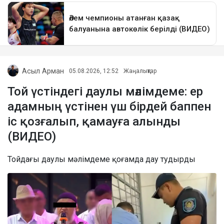
Асыл Арман
05.08.2026, 12:52
Жаңалықтар
Той үстіндегі даулы мәлімдеме: ер
адамның үстінен үш бірдей баппен
іс қозғалып, қамауға алынды
(ВИДЕО)
Тойдағы даулы мәлімдеме қоғамда дау тудырды