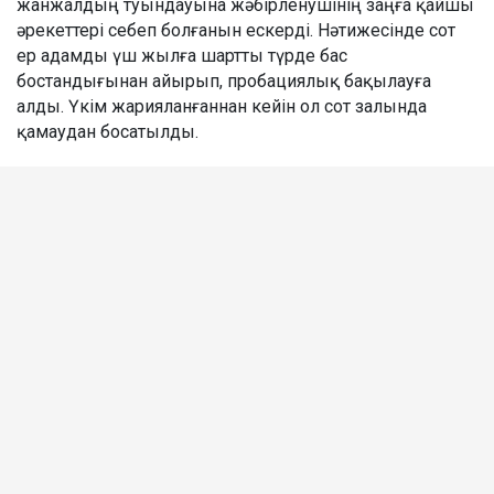
жанжалдың туындауына жәбірленушінің заңға қайшы
әрекеттері себеп болғанын ескерді. Нәтижесінде сот
ер адамды үш жылға шартты түрде бас
бостандығынан айырып, пробациялық бақылауға
алды. Үкім жарияланғаннан кейін ол сот залында
қамаудан босатылды.