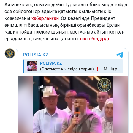
Айта кетейік, осыған дейін Түркістан облысында тойда
сөз сөйлеген ер адамға қатысты қылмыстық іс
қозғалғаны
хабарланған
. Өз кезегінде Президент
әкімшілігі басшысының бірінші орынбасары Ерлан
Қарин тойда тілекке шығып, ерсі уағыз айтып кеткен
ер адамның видеосына қатысты
пікір білдірді
.