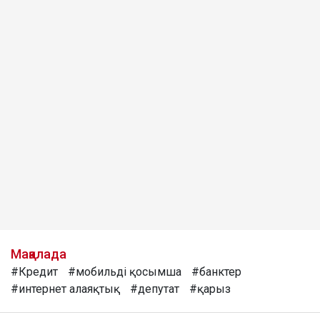
Мақалада
#Кредит
#мобильді қосымша
#банктер
#интернет алаяқтық
#депутат
#қарыз