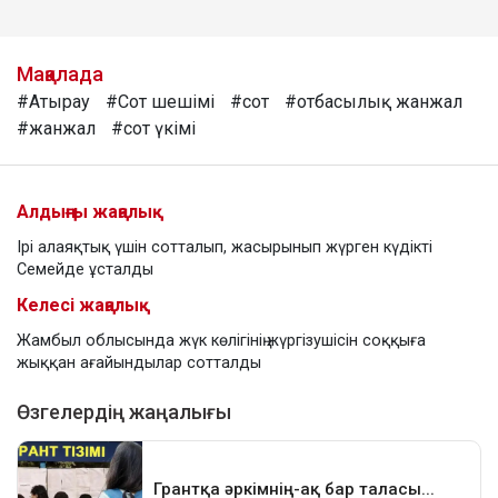
Мақалада
#Атырау
#Сот шешімі
#сот
#отбасылық жанжал
#жанжал
#сот үкімі
Алдыңғы жаңалық
Ірі алаяқтық үшін сотталып, жасырынып жүрген күдікті
Семейде ұсталды
Келесі жаңалық
Жамбыл облысында жүк көлігінің жүргізушісін соққыға
жыққан ағайындылар сотталды