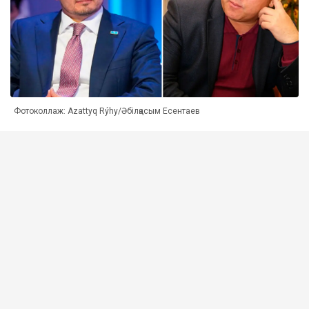
Фотоколлаж: Azattyq Rýhy/Әбілқасым Есентаев