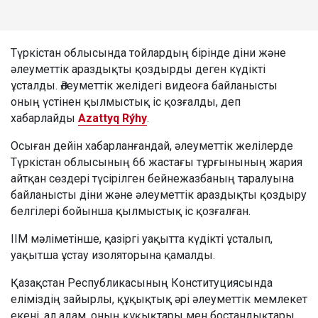
Түркістан облысында тойлардың бірінде діни және
әлеуметтік араздықты қоздырды деген күдікті
ұсталды. Әлеуметтік желідегі видеоға байланысты
оның үстінен қылмыстық іс қозғалды, деп
хабарлайды
Azattyq Rýhy
.
Осыған дейін хабарланғандай, әлеуметтік желілерде
Түркістан облысының 66 жастағы тұрғынының жария
айтқан сөздері түсірілген бейнежазбаның таралуына
байланысты діни және әлеуметтік араздықты қоздыру
белгілері бойынша қылмыстық іс қозғалған.
ІІМ мәліметінше, қазіргі уақытта күдікті ұсталып,
уақытша ұстау изоляторына қамалды.
Қазақстан Республикасының Конституциясында
еліміздің зайырлы, құқықтық әрі әлеуметтік мемлекет
екені, ал адам, оның құқықтары мен бостандықтары