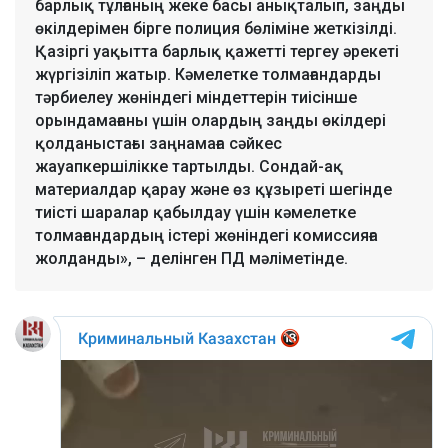
барлық тұлғаның жеке басы анықталып, заңды
өкілдерімен бірге полиция бөліміне жеткізілді.
Қазіргі уақытта барлық қажетті тергеу әрекеті
жүргізіліп жатыр. Кәмелетке толмағандарды
тәрбиелеу жөніндегі міндеттерін тиісінше
орындамағаны үшін олардың заңды өкілдері
қолданыстағы заңнамаға сәйкес
жауапкершілікке тартылды. Сондай-ақ
материалдар қарау және өз құзыреті шегінде
тиісті шаралар қабылдау үшін кәмелетке
толмағандардың істері жөніндегі комиссияға
жолданды», – делінген ПД мәліметінде.