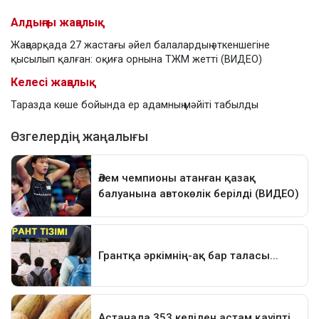
Алдыңғы жаңалық
Жаңаарқада 27 жастағы әйел балалардың әткеншегіне
қысылып қалған: оқиға орнына ТЖМ жетті (ВИДЕО)
Келесі жаңалық
Таразда көше бойында ер адамның мәйіті табылды