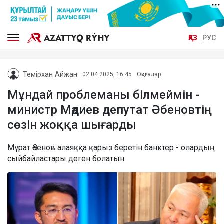
ҚАЗ
РУС
Темірхан Айжан
02.04.2025, 16:45
Оқиғалар
Мұндай проблеманы білмеймін -
министр Мәдиев депутат Әбеновтің
сөзін жоққа шығарды
Мұрат Әбенов алаяққа қарыз беретін банктер - олардың
сыйбайластары деген болатын