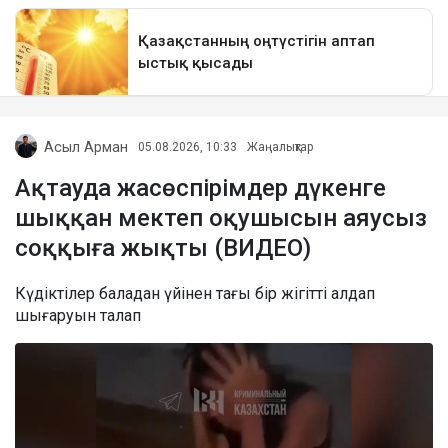
Асыл Арман
05.08.2026, 10:33
Жаңалықтар
Ақтауда жасөспірімдер дүкенге
шыққан мектеп оқушысын аяусыз
соққыға жықты (ВИДЕО)
Күдіктілер баладан үйінен тағы бір жігітті алдап
шығаруын талап