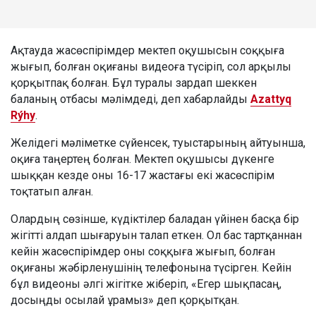
Ақтауда жасөспірімдер мектеп оқушысын соққыға
жығып, болған оқиғаны видеоға түсіріп, сол арқылы
қорқытпақ болған. Бұл туралы зардап шеккен
баланың отбасы мәлімдеді, деп хабарлайды
Azattyq
Rýhy
.
Желідегі мәліметке сүйенсек, туыстарының айтуынша,
оқиға таңертең болған. Мектеп оқушысы дүкенге
шыққан кезде оны 16-17 жастағы екі жасөспірім
тоқтатып алған.
Олардың сөзінше, күдіктілер баладан үйінен басқа бір
жігітті алдап шығаруын талап еткен. Ол бас тартқаннан
кейін жасөспірімдер оны соққыға жығып, болған
оқиғаны жәбірленушінің телефонына түсірген. Кейін
бұл видеоны әлгі жігітке жіберіп, «Егер шықпасаң,
досыңды осылай ұрамыз» деп қорқытқан.