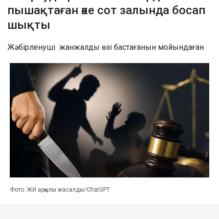
пышақтаған әке сот залында босап
шықты
Жәбірленуші жанжалды өзі бастағанын мойындаған
Фото: ЖИ арқылы жасалды/ChatGPT