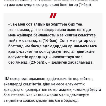
ең жоғары құндылықтар екені бекітілген (1-бап).
«Заң мен сот алдында жұрттың бәрі тең,
жынысына, дінге көзқарасына және өзге де
мән-жайларға байланысты кез келген кемсітуге
тыйым салынады (16-бап). Сонымен қатар сөз
бостандығы басқа адамдардың ар-намысы мен
қадір-қасиетіне қол сұқпауға тиіс, ал діни және
әлеуметтік араздықты насихаттауға жол
берілмейді (23-бап)», – делінген хабарламада.
ІІМ ескертеді: адамның қадір-қасиетін қорлайтын,
әйелдерді кемсітетін, діни немесе әлеуметтік
араздықты қоздыратын не қоғамдық келісімді бұзуға
бағытталған кез келген жария мәлімдемелерге
заңнамаға сәйкес құқықтық баға беріледі.