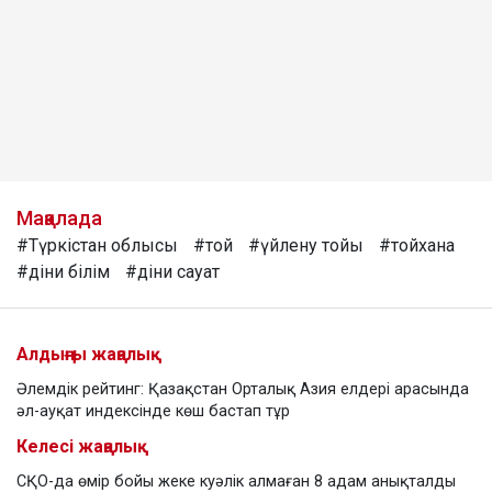
Мақалада
#Түркістан облысы
#той
#үйлену тойы
#тойхана
#діни білім
#діни сауат
Алдыңғы жаңалық
Әлемдік рейтинг: Қазақстан Орталық Азия елдері арасында
әл-ауқат индексінде көш бастап тұр
Келесі жаңалық
СҚО-да өмір бойы жеке куәлік алмаған 8 адам анықталды