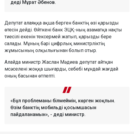
деді Мұрат Әбенов.
Депутат алаяққа ақша берген банктің өзі қарызды
өтесін дейді. Өйткені банк ЭЦҚ-ның азаматқа нақты
тиесілі екенін тексермей жатып, қарызды бере
салады. Мұның бәрі цифрлық министрліктің
жұмысының олқылығынан болып отыр.
Алайда министр Жаслан Мәдиев депутат айтқан
мсәселені жоққа шығарды, себебі мұндай жағдай
оның басынан өтпепті.
«Бұл проблеманы білмеймін, көрген жоқпын.
Өзім банктің мобильді қосымшасын
пайдаланамын», - деді министр.