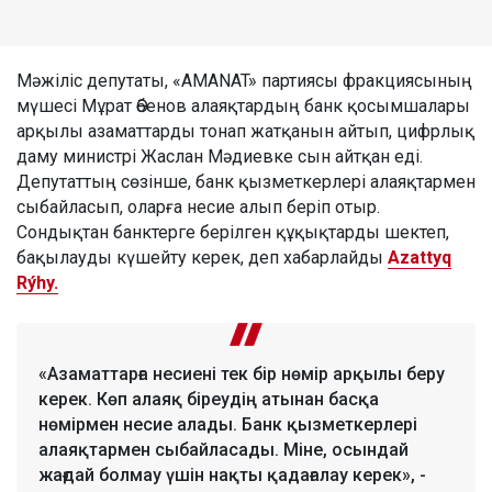
Мәжіліс депутаты, «AMANAT» партиясы фракциясының
мүшесі Мұрат Әбенов алаяқтардың банк қосымшалары
арқылы азаматтарды тонап жатқанын айтып, цифрлық
даму министрі Жаслан Мәдиевке сын айтқан еді.
Депутаттың сөзінше, банк қызметкерлері алаяқтармен
сыбайласып, оларға несие алып беріп отыр.
Сондықтан банктерге берілген құқықтарды шектеп,
бақылауды күшейту керек, деп хабарлайды
Azattyq
Rýhy.
«Азаматтарға несиені тек бір нөмір арқылы беру
керек. Көп алаяқ біреудің атынан басқа
нөмірмен несие алады. Банк қызметкерлері
алаяқтармен сыбайласады. Міне, осындай
жағдай болмау үшін нақты қадағалау керек», -