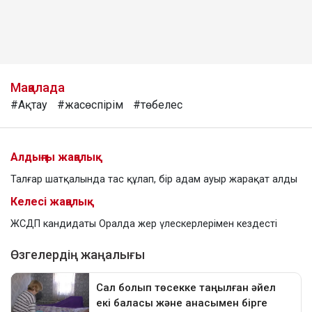
Мақалада
#Ақтау
#жасөспірім
#төбелес
Алдыңғы жаңалық
Талғар шатқалында тас құлап, бір адам ауыр жарақат алды
Келесі жаңалық
ЖСДП кандидаты Оралда жер үлескерлерімен кездесті