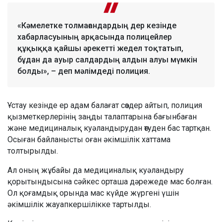
«Кәмелетке толмағандардың дер кезінде
хабарласуының арқасында полицейлер
құқыққа қайшы әрекетті жедел тоқтатып,
бұдан да ауыр салдардың алдын алуы мүмкін
болды», – деп мәлімдеді полиция.
Ұстау кезінде ер адам балағат сөздер айтып, полиция
қызметкерлерінің заңды талаптарына бағынбаған
және медициналық куәландырудан өтуден бас тартқан.
Осыған байланысты оған әкімшілік хаттама
толтырылды.
Ал оның жұбайы да медициналық куәландыру
қорытындысына сәйкес орташа дәрежеде мас болған.
Ол қоғамдық орында мас күйде жүргені үшін
әкімшілік жауапкершілікке тартылды.