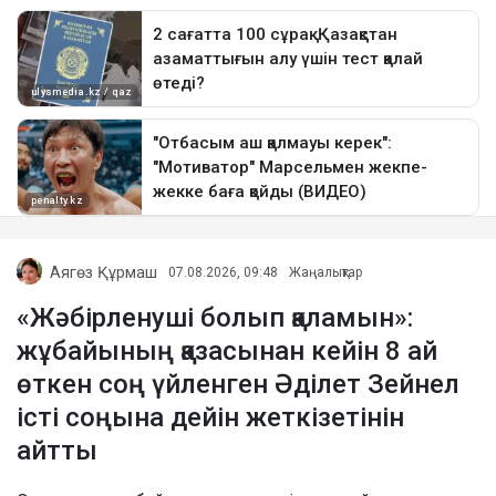
Аягөз Құрмаш
07.08.2026, 09:48
Жаңалықтар
«Жәбірленуші болып қаламын»:
жұбайының қазасынан кейін 8 ай
өткен соң үйленген Әділет Зейнел
істі соңына дейін жеткізетінін
айтты