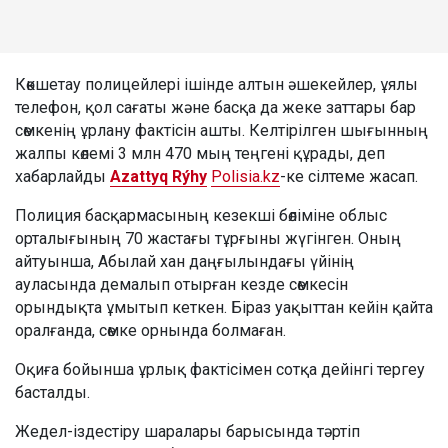
Көкшетау полицейлері ішінде алтын әшекейлер, ұялы
телефон, қол сағаты және басқа да жеке заттары бар
сөмкенің ұрлану фактісін ашты. Келтірілген шығынның
жалпы көлемі 3 млн 470 мың теңгені құрады, деп
хабарлайды
Azattyq Rýhy
Polisia.kz
-ке сілтеме жасап.
Полиция басқармасының кезекші бөліміне облыс
орталығының 70 жастағы тұрғыны жүгінген. Оның
айтуынша, Абылай хан даңғылындағы үйінің
ауласында демалып отырған кезде сөмкесін
орындықта ұмытып кеткен. Біраз уақыттан кейін қайта
оралғанда, сөмке орнында болмаған.
Оқиға бойынша ұрлық фактісімен сотқа дейінгі тергеу
басталды.
Жедел-іздестіру шаралары барысында тәртіп