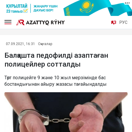
ҚАЗ
РУС
07.09.2021, 16:31
Оқиғалар
Балқашта педофилді азаптаған
полицейлер сотталды
Төрт полицейге 9 және 10 жыл мерзімінде бас
бостандығынан айыру жазасы тағайындалды