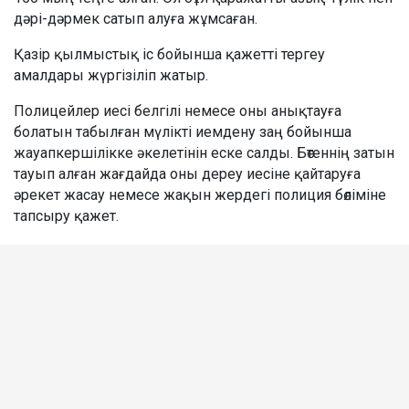
дәрі-дәрмек сатып алуға жұмсаған.
Қазір қылмыстық іс бойынша қажетті тергеу
амалдары жүргізіліп жатыр.
Полицейлер иесі белгілі немесе оны анықтауға
болатын табылған мүлікті иемдену заң бойынша
жауапкершілікке әкелетінін еске салды. Бөтеннің затын
тауып алған жағдайда оны дереу иесіне қайтаруға
әрекет жасау немесе жақын жердегі полиция бөліміне
тапсыру қажет.