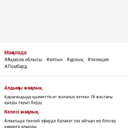
Мақалада
#Ақмола облысы
#алтын
#ұрлық
#полиция
#Ломбард
Алдыңғы жаңалық
Қарағандыда қызметтік ит жоғалып кеткен 18 жастағы
қызды тауып берді
Келесі жаңалық
Алматыда тікелей эфирде балағат сөз айтқан екі блогер
қамауға алынды