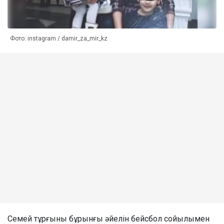
Фото: instagram / damir_za_mir_kz
Семей тұрғыны бұрынғы әйелін бейсбол сойылымен