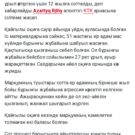
ұрып өлтіргені үшін 12 жылға сотталды, деп
хабарлайды
Azattyq Rýhy
агенттігі
КТК
арнасына
сілтеме жасап.
Қайғылы оқиға сәуір айында үйдің ауласында болған.
Іс материалдарына сәйкес, 51 жастағы ер адам мас
күйінде бұрынғы жұбайына шабуыл жасаған.
Қақтығысқа қызғаныш себеп болған. Ол бұрынғы
жұбайын бейсбол сойылымен 27 рет ұрып, ауыр
жарақаттаған. Салдарынан әйел оқиға орнында көз
жұмды.
Марқұмның туыстары сотта ер адамның бірнеше жыл
бойы бұрынғы жұбайына агрессия көрсетіп келгенін
айтты. Ажырасқаннан кейін де ол экс-әйелін
қызғанып, жанжал шығарып жүрген.
Қайғылы оқиға кезінде марқұмның кәмелетке
толмаған екі баласы болған.
Сот процесі барысында айыпталушы кінәсін толық