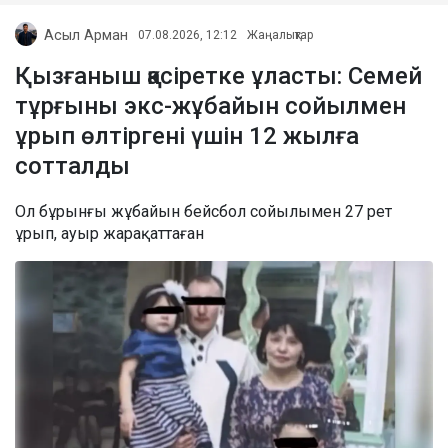
Асыл Арман
07.08.2026, 12:12
Жаңалықтар
Қызғаныш қасіретке ұласты: Семей
тұрғыны экс-жұбайын сойылмен
ұрып өлтіргені үшін 12 жылға
сотталды
Ол бұрынғы жұбайын бейсбол сойылымен 27 рет
ұрып, ауыр жарақаттаған