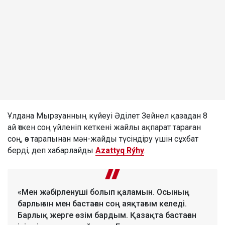
Ұлдана Мырзуанның күйеуі Әділет Зейнел қазадан 8
ай өткен соң үйленіп кеткені жайлы ақпарат тараған
соң, өз тарапынан мән-жайды түсіндіру үшін сұхбат
берді, деп хабарлайды
Azattyq Rýhy
.
«Мен жәбірленуші болып қаламын. Осының
барлығын мен бастаған соң аяқтағым келеді.
Барлық жерге өзім бардым. Қазақта бастаған