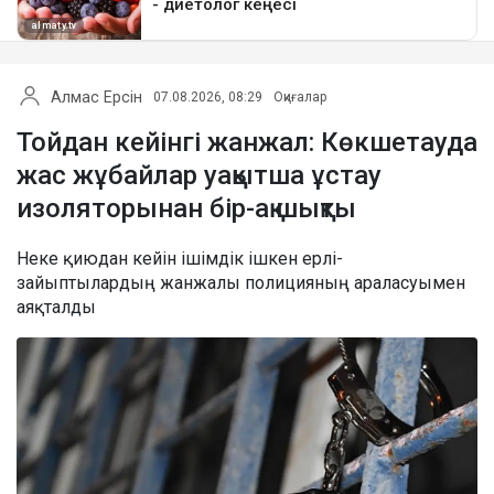
Алмас Ерсін
07.08.2026, 08:29
Оқиғалар
Тойдан кейінгі жанжал: Көкшетауда
жас жұбайлар уақытша ұстау
изоляторынан бір-ақ шықты
Неке қиюдан кейін ішімдік ішкен ерлі-
зайыптылардың жанжалы полицияның араласуымен
аяқталды