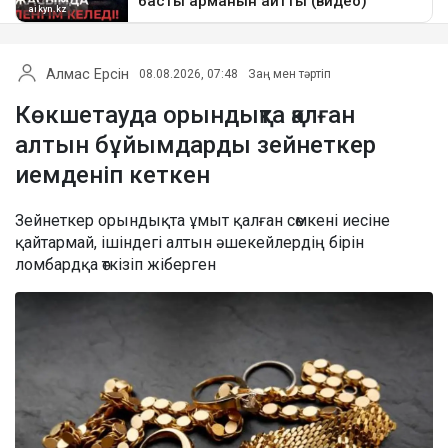
Алмас Ерсін
08.08.2026, 07:48
Заң мен тәртіп
Көкшетауда орындықта қалған
алтын бұйымдарды зейнеткер
иемденіп кеткен
Зейнеткер орындықта ұмыт қалған сөмкені иесіне
қайтармай, ішіндегі алтын әшекейлердің бірін
ломбардқа өткізіп жіберген