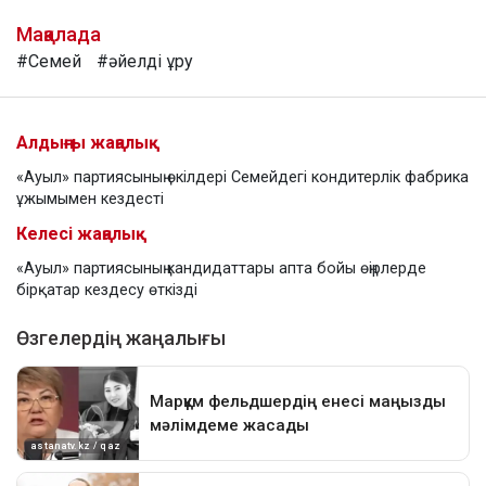
Мақалада
#Семей
#әйелді ұру
Алдыңғы жаңалық
«Ауыл» партиясының өкілдері Семейдегі кондитерлік фабрика
ұжымымен кездесті
Келесі жаңалық
«Ауыл» партиясының кандидаттары апта бойы өңірлерде
бірқатар кездесу өткізді