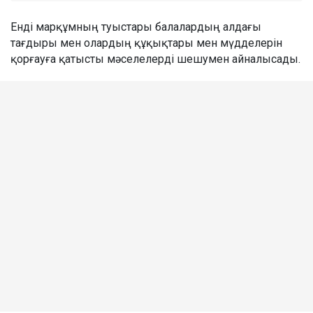
Енді марқұмның туыстары балалардың алдағы
тағдыры мен олардың құқықтары мен мүдделерін
қорғауға қатысты мәселелерді шешумен айналысады.