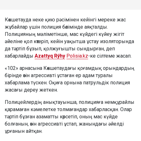
Көкшетауда неке қию рәсімінен кейінгі мереке жас
жұбайлар үшін полиция бөлімінде аяқталды.
Полицияның мәліметінше, мас күйдегі күйеу жігіт
әйеліне қол көтеріп, кейін уақытша ұстау изоляторында
да тәртіп бұзып, қолжуғышты сындырған, деп
хабарлайды
Azattyq Rýhy
Polisia.kz
-ке сілтеме жасап.
«102» арнасына Көкшетаудағы қоғамдық орындардың
бірінде өзін агрессивті ұстаған ер адам туралы
хабарлама түскен. Оқиға орнына патрульдік полиция
жасағы дереу жеткен.
Полицейлердің анықтауынша, полицияға немқұрайлы
қарамаған кәмелетке толмағандар хабарласқан. Олар
тәртіп бұзған азаматты көрсетіп, оның мас күйде
болғанын, өзін агрессивті ұстап, жанындағы әйелді
ұрғанын айтқан.