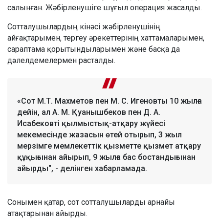
салынған. Жәбірленушіге шұғыл операция жасалды.
Сотталушылардың кінәсі жәбірленушінің
айғақтарымен, тергеу әрекеттерінің хаттамаларымен,
сараптама қорытындыларымен және басқа да
дәлелдемелермен расталды.
«Сот М.Т. Махметов пен М. С. Игеновты 10 жылға
дейін, ал А. М. Қуанышбеков пен Д. А.
Исабековті қылмыстық-атқару жүйесі
мекемесінде жазасын өтей отырып, 3 жыл
мерзімге мемлекеттік қызметте қызмет атқару
құқығынан айырып, 9 жылға бас бостандығынан
айырды", - делінген хабарламада.
Сонымен қатар, сот сотталушыларды арнайы
атақтарынан айырды.