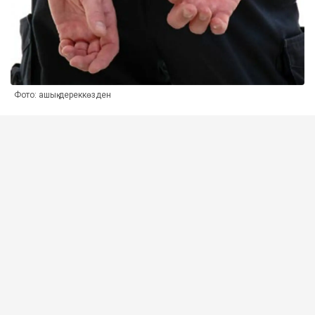
Фото: ашық дереккөзден