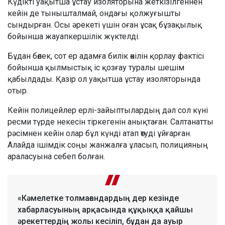
Күдікті уақытша ұстау изоляторына жеткізілгеннен
кейін де тынышталмай, ондағы қолжуғышты
сындырған. Осы әрекеті үшін оған ұсақ бұзақылық
бойынша жауапкершілік жүктелді.
Бұдан бөлек, сот ер адамға билік өкілін қорлау фактісі
бойынша қылмыстық іс қозғау туралы шешім
қабылдады. Қазір ол уақытша ұстау изоляторында
отыр.
Кейін полицейлер ерлі-зайыптылардың дәл сол күні
ресми түрде некесін тіркегенін анықтаған. Салтанатты
рәсімнен кейін олар бұл күнді атап өтуді ұйғарған.
Алайда ішімдік соңы жанжалға ұласып, полицияның
араласуына себеп болған.
«Кәмелетке толмағандардың дер кезінде
хабарласуының арқасында құқыққа қайшы
әрекеттердің жолы кесіліп, бұдан да ауыр