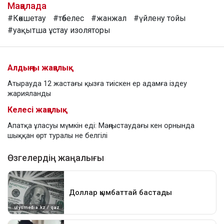
Мақалада
#Көкшетау
#төбелес
#жанжал
#үйлену тойы
#уақытша ұстау изоляторы
Алдыңғы жаңалық
Атырауда 12 жастағы қызға тиіскен ер адамға іздеу
жарияланды
Келесі жаңалық
Апатқа ұласуы мүмкін еді: Маңғыстаудағы кен орнында
шыққан өрт туралы не белгілі