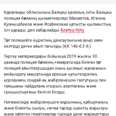
Қарағанды облысының Балқаш қалалық соты Балқаш
полиция бөлімінің қызметкерлері Махметов, Игенов,
Қуанышбеков және Исабековке қатысты қылмыстық
істі қарады, деп хабарлайды
Azattyq Rýhy.
Төрт полицейге күдіктінің денсаулығына ауыр зиян
келтірді деген айып тағылды (ҚК 146-б.3-б.).
Тергеу материалдары бойынша 2019 жылғы 30
қазанда полиция бөлімінің ғимаратында болған төрт
полицей айыпталушыдан оның қылмыс жасағанын
мойындату мақсатында ерекше қатыгездікпен,
қорлаумен, сондай-ақ жәбірленушіні газтұтқыш пен
таяқшаны пайдалана отырып, азаптағаны және
тұншықтырғаны белгілі болды.
Нәтижесінде жәбірленушіге мұрынның, қабырғаның
және білектің сынуы, сигма тәрізді ішектің жарылуы
және көптеген гематомалар түрінде дене жарақаттары