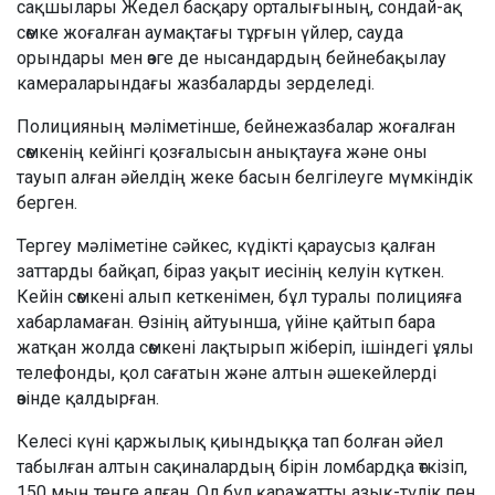
сақшылары Жедел басқару орталығының, сондай-ақ
сөмке жоғалған аумақтағы тұрғын үйлер, сауда
орындары мен өзге де нысандардың бейнебақылау
камераларындағы жазбаларды зерделеді.
Полицияның мәліметінше, бейнежазбалар жоғалған
сөмкенің кейінгі қозғалысын анықтауға және оны
тауып алған әйелдің жеке басын белгілеуге мүмкіндік
берген.
Тергеу мәліметіне сәйкес, күдікті қараусыз қалған
заттарды байқап, біраз уақыт иесінің келуін күткен.
Кейін сөмкені алып кеткенімен, бұл туралы полицияға
хабарламаған. Өзінің айтуынша, үйіне қайтып бара
жатқан жолда сөмкені лақтырып жіберіп, ішіндегі ұялы
телефонды, қол сағатын және алтын әшекейлерді
өзінде қалдырған.
Келесі күні қаржылық қиындыққа тап болған әйел
табылған алтын сақиналардың бірін ломбардқа өткізіп,
150 мың теңге алған. Ол бұл қаражатты азық-түлік пен