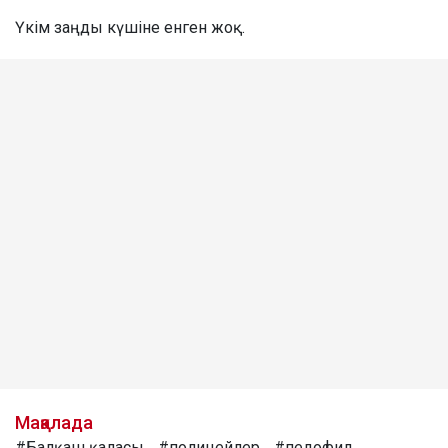
Үкім заңды күшіне енген жоқ.
Мақалада
#Балқаш қаласы
#полицейлер
#педофил