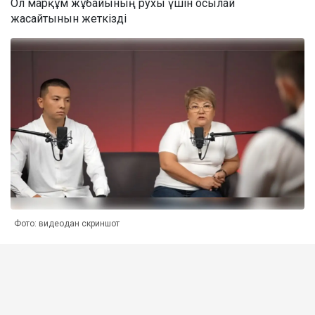
Ол марқұм жұбайының рухы үшін осылай
жасайтынын жеткізді
Фото: видеодан скриншот