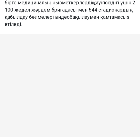
бірге медициналық қызметкерлердің қауіпсіздігі үшін 2
100 жедел жәрдем бригадасы мен 644 стационардың
қабылдау бөлмелері видеобақылаумен қамтамасыз
етіледі.