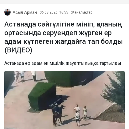
Асыл Арман
06.08.2026, 16:55
Жаңалықтар
Астанада сәйгүлігіне мініп, қаланың
ортасында серуендеп жүрген ер
адам күтпеген жағдайға тап болды
(ВИДЕО)
Астанада ер адам әкімшілік жауаптылыққа тартылды