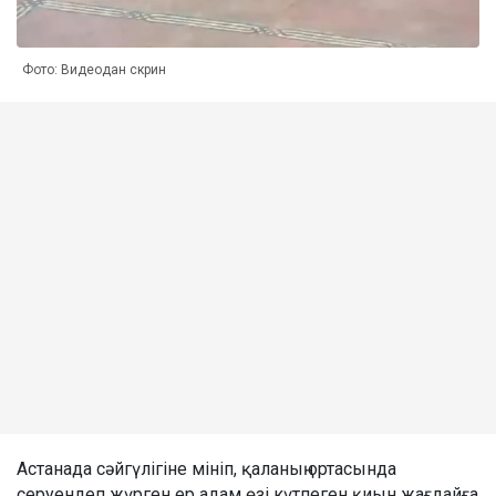
Фото: Видеодан скрин
Астанада сәйгүлігіне мініп, қаланың ортасында
серуендеп жүрген ер адам өзі күтпеген қиын жағдайға