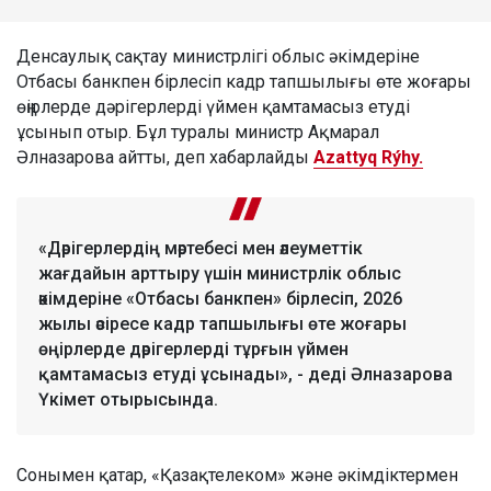
Денсаулық сақтау министрлігі облыс әкімдеріне
Отбасы банкпен бірлесіп кадр тапшылығы өте жоғары
өңірлерде дәрігерлерді үймен қамтамасыз етуді
ұсынып отыр. Бұл туралы министр Ақмарал
Әлназарова айтты, деп хабарлайды
Azattyq Rýhy.
«Дәрігерлердің мәртебесі мен әлеуметтік
жағдайын арттыру үшін министрлік облыс
әкімдеріне «Отбасы банкпен» бірлесіп, 2026
жылы әсіресе кадр тапшылығы өте жоғары
өңірлерде дәрігерлерді тұрғын үймен
қамтамасыз етуді ұсынады», - деді Әлназарова
Үкімет отырысында.
Сонымен қатар, «Қазақтелеком» және әкімдіктермен