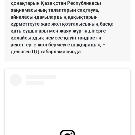
қонақтарын Қазақстан Республикасы
заңнамасының талаптарын сақтауға,
айналасындағылардың құқықтарын
құрметтеуге және жол қозғалысының басқа
қатысушылары мен жаяу жүргіншілерге
қолайсыздық немесе қауіп төндіретін
әрекеттерге жол бермеуге шақырады», –
делінген ПД хабарламасында.