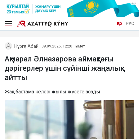
ҚАЗ
РУС
Нұргүл Абай
09.09.2025, 12:20
Үкімет
Ақмарал Әлназарова аймақтағы
дәрігерлер үшін сүйінші жаңалық
айтты
Жаңа бастама келесі жылы жүзеге асады