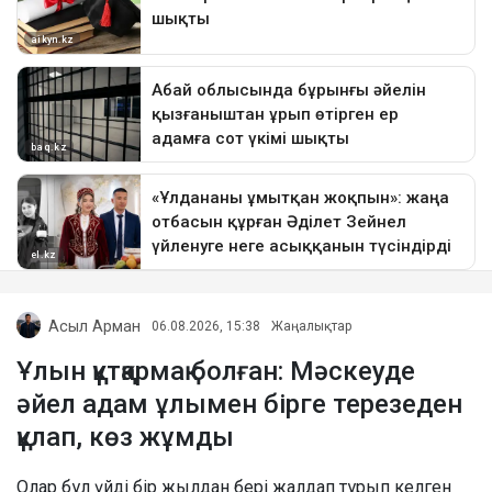
Асыл Арман
06.08.2026, 15:38
Жаңалықтар
Ұлын құтқармақ болған: Мәскеуде
әйел адам ұлымен бірге терезеден
құлап, көз жұмды
Олар бұл үйді бір жылдан бері жалдап тұрып келген