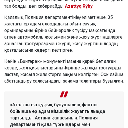
тап болды, деп хабарлайды
Azattyq Rýhy
.
Қалалық Полиция департаментінің мәліметінше, 35
жастағы ер адам елордадағы ойын-сауық
орындарының біріне бейнеролик түсіру мақсатында
атпен автомобиль жолымен және жаяу жүргіншілерге
арналған тротуарлармен жүріп, жаяу жүргіншілердің
қозғалысына кедергі келтірген.
Кейін «Бәйтерек» монументі маңына қарай бет алған
кезде, жол қиылыстарының бірінде жылқы тротуарды
ластап, жасыл желектерге зақым келтірген. Осылайша
абаттандыру саласындағы заңнама талаптары бұзылған.
«Аталған екі құқық бұзушылық фактісі
бойынша ер адам әкімшілік жауаптылыққа
тартылды. Астана қаласының Полиция
департаменті қала тұрғындары мен