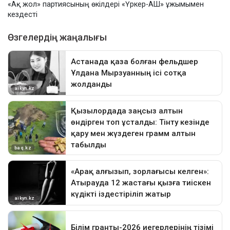
«Ақ жол» партиясының өкілдері «Үркер-АШ» ұжымымен
кездесті