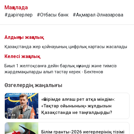
Мақалада
#дәрігерлер
#Отбасы банк
#Ақмарал Әлназарова
Алдыңғы жаңалық
Қазақстанда жер қойнауының цифрлық картасы жасалады
Келесі жаңалық
Биыл 1 желтоқсанға дейін барлық күмәнді және тиімсіз
жәрдемақыларды алып тастау керек - Бектенов