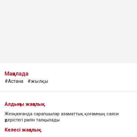
Мақалада
#Астана
#жылқы
Алдыңғы жаңалық
Жезқазғанда сарапшылар азаматтық қоғамның саяси
үдерістегі рөлін талқылады
Келесі жаңалық