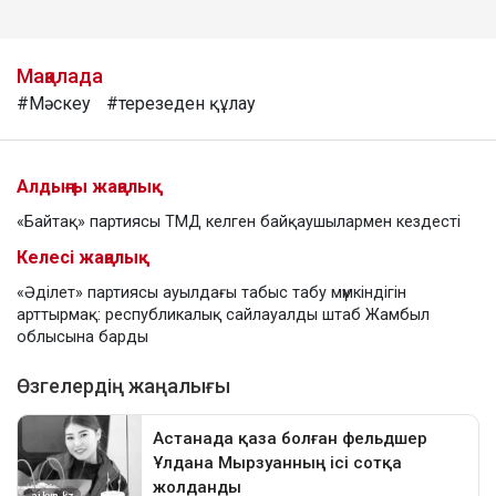
Мақалада
#Мәскеу
#терезеден құлау
Алдыңғы жаңалық
«Байтақ» партиясы ТМД келген байқаушылармен кездесті
Келесі жаңалық
«Әділет» партиясы ауылдағы табыс табу мүмкіндігін
арттырмақ: республикалық сайлауалды штаб Жамбыл
облысына барды