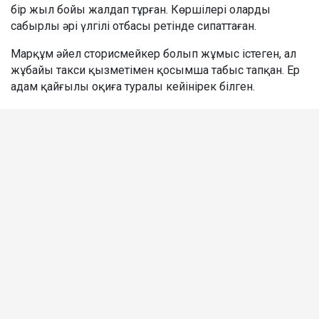
бір жыл бойы жалдап тұрған. Көршілері оларды
сабырлы әрі үлгілі отбасы ретінде сипаттаған.
Марқұм әйел сторисмейкер болып жұмыс істеген, ал
жұбайы такси қызметімен қосымша табыс тапқан. Ер
адам қайғылы оқиға туралы кейінірек білген.