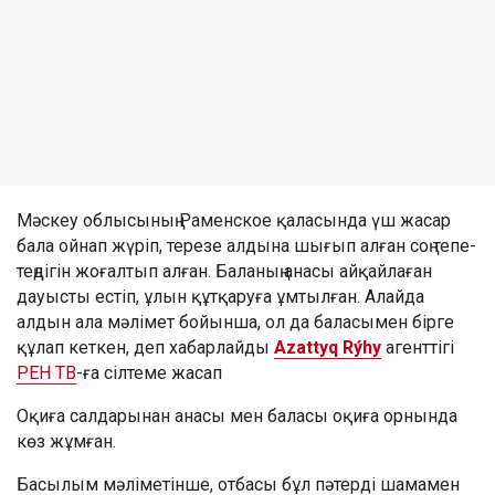
Мәскеу облысының Раменское қаласында үш жасар
бала ойнап жүріп, терезе алдына шығып алған соң тепе-
теңдігін жоғалтып алған. Баланың анасы айқайлаған
дауысты естіп, ұлын құтқаруға ұмтылған. Алайда
алдын ала мәлімет бойынша, ол да баласымен бірге
құлап кеткен, деп хабарлайды
Azattyq Rýhy
агенттігі
РЕН ТВ
-ға сілтеме жасап
Оқиға салдарынан анасы мен баласы оқиға орнында
көз жұмған.
Басылым мәліметінше, отбасы бұл пәтерді шамамен