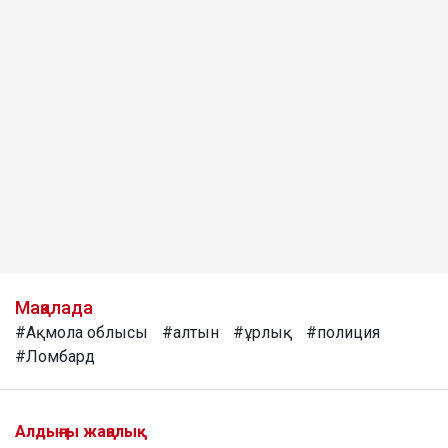
Мақалада
#Ақмола облысы
#алтын
#ұрлық
#полиция
#Ломбард
Алдыңғы жаңалық