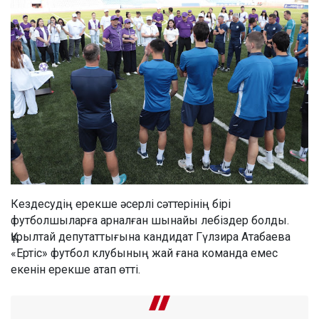
Кездесудің ерекше әсерлі сәттерінің бірі
футболшыларға арналған шынайы лебіздер болды.
Құрылтай депутаттығына кандидат Гүлзира Атабаева
«Ертіс» футбол клубының жай ғана команда емес
екенін ерекше атап өтті.