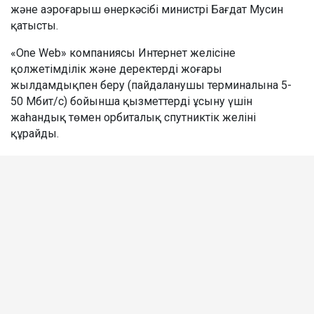
және аэроғарыш өнеркәсібі министрі Бағдат Мусин
қатысты.
«One Web» компаниясы Интернет желісіне
қолжетімділік және деректерді жоғары
жылдамдықпен беру (пайдаланушы терминалына 5-
50 Мбит/с) бойынша қызметтерді ұсыну үшін
жаһандық төмен орбиталық спутниктік желіні
құрайды.