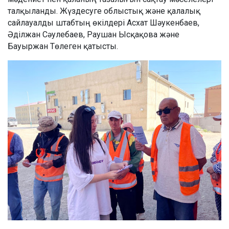
талқыланды. Жүздесуге облыстық және қалалық
сайлауалды штабтың өкілдері Асхат Шәукенбаев,
Әділжан Сәулебаев, Раушан Ысқақова және
Бауыржан Төлеген қатысты.