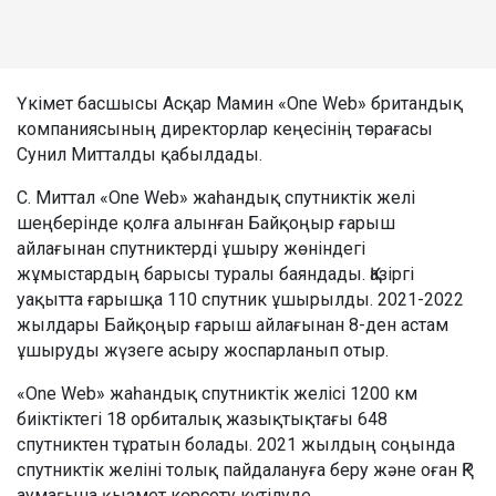
Үкімет басшысы Асқар Мамин «One Web» британдық
компаниясының директорлар кеңесінің төрағасы
Сунил Митталды қабылдады.
С. Миттал «One Web» жаһандық спутниктік желі
шеңберінде қолға алынған Байқоңыр ғарыш
айлағынан спутниктерді ұшыру жөніндегі
жұмыстардың барысы туралы баяндады. Қазіргі
уақытта ғарышқа 110 спутник ұшырылды. 2021-2022
жылдары Байқоңыр ғарыш айлағынан 8-ден астам
ұшыруды жүзеге асыру жоспарланып отыр.
«One Web» жаһандық спутниктік желісі 1200 км
биіктіктегі 18 орбиталық жазықтықтағы 648
спутниктен тұратын болады. 2021 жылдың соңында
спутниктік желіні толық пайдалануға беру және оған ҚР
аумағына қызмет көрсету күтілуде.