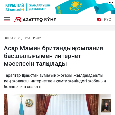
ҚАЗ
РУС
09.04.2021, 09:51
Үкімет
Асқар Мамин британдық компания
басшылығымен интернет
мәселесін талқылады
Тараптар Қазақстан аумағын жоғары жылдамдықты
кең жолақты интернетпен қамту жөніндегі жобаның
болашағын сөз етті