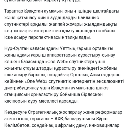
Тараптар Қазақстан аумағын, оның ішінде шалғайдағы
және қатынасу қиын аудандарды байланыс
спутниктері арқылы жаппай жоғары жылдамдықты
кең жолақты интернетпен қамту жөніндегі жобаны
іске асыру перспективасын талқылады.
Нұр-Сұлтан қаласындағы Ұлттық ғарыш орталығы
жанындағы ғарыш аппараттарын құрастыру-сынау
кешені базасында «One Web» спутниктері үшін
жиынтықтауыштарды құрастыру жөніндегі жобаны
іске асыру барысы, сондай-ақ Орталық Азия елдеріне
кейіннен «One Web» спутниктік интернетін эксклюзивті
дистрибуциялау үшін Қазақстан аумағында шлюз
станциясын орналастыру бойынша бірлескен
кәсіпорын құру мәселесі қаралды.
Кездесуге Стратегиялық жоспарлау және реформалар
агенттігінің төрағасы – АХҚО басқарушысы Қайрат
Келімбетов, сондай-ақ цифрлық даму, инновациялар