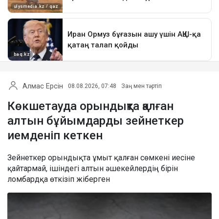
Алмас Ерсін
08.08.2026, 07:48
Заң мен тәртіп
Көкшетауда орындықта қалған
алтын бұйымдарды зейнеткер
иемденіп кеткен
Зейнеткер орындықта ұмыт қалған сөмкені иесіне
қайтармай, ішіндегі алтын әшекейлердің бірін
ломбардқа өткізіп жіберген