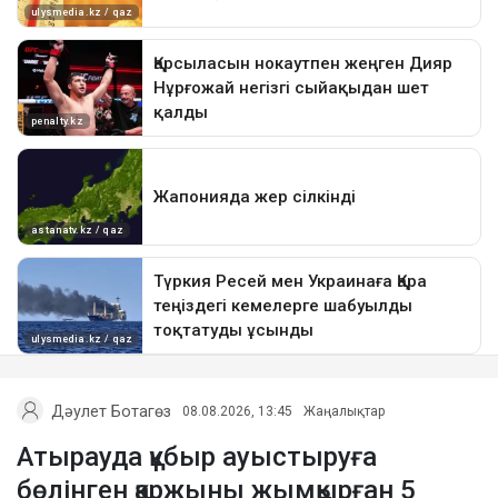
Дәулет Ботагөз
08.08.2026, 13:45
Жаңалықтар
Атырауда құбыр ауыстыруға
бөлінген қаржыны жымқырған 5