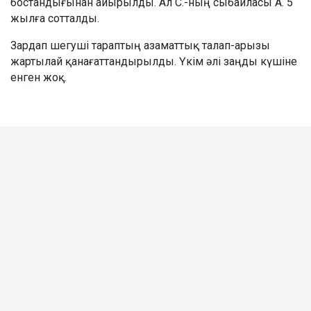
бостандығынан айырылды. Ал С.-ның сыбайласы А. 5
жылға сотталды.
Зардап шегуші тараптың азаматтық талап-арызы
жартылай қанағаттандырылды. Үкім әлі заңды күшіне
енген жоқ.