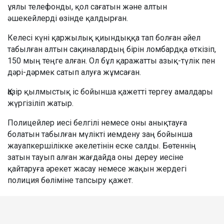
ұялы телефонды, қол сағатын және алтын
әшекейлерді өзінде қалдырған.
Келесі күні қаржылық қиындыққа тап болған әйел
табылған алтын сақиналардың бірін ломбардқа өткізіп,
150 мың теңге алған. Ол бұл қаражатты азық-түлік пен
дәрі-дәрмек сатып алуға жұмсаған.
Қазір қылмыстық іс бойынша қажетті тергеу амалдары
жүргізіліп жатыр.
Полицейлер иесі белгілі немесе оны анықтауға
болатын табылған мүлікті иемдену заң бойынша
жауапкершілікке әкелетінін еске салды. Бөтеннің
затын тауып алған жағдайда оны дереу иесіне
қайтаруға әрекет жасау немесе жақын жердегі
полиция бөліміне тапсыру қажет.