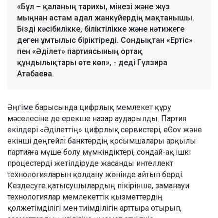
«Бұл – қаланың тарихы, мінезі және жүз
мыңнан астам адал жанкүйердің мақтанышы.
Бізді кәсібилікке, біліктілікке және нәтижеге
деген ұмтылыс біріктіреді. Сондықтан «Ертіс»
пен «Әділет» партиясының ортақ
құндылықтары өте көп», - деді Гүлзира
Атабаева.
Әңгіме барысында цифрлық мемлекет құру
мәселесіне де ерекше назар аударылды. Партия
өкілдері «Әділеттің» цифрлық сервистері, eGov және
екінші деңгейлі банктердің қосымшалары арқылы
партияға мүше болу мүмкіндіктері, сондай-ақ ішкі
процестерді жетілдіруде жасанды интеллект
технологияларын қолдану жөнінде айтып берді.
Кездесуге қатысушылардың пікірінше, заманауи
технологиялар мемлекеттік қызметтердің
қолжетімділігі мен тиімділігін арттыра отырып,