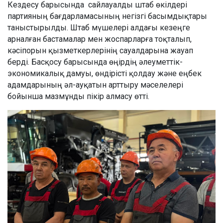
Кездесу барысында сайлауалды штаб өкілдері
партияның бағдарламасының негізгі басымдықтары
таныстырылды. Штаб мүшелері алдағы кезеңге
арналған бастамалар мен жоспарларға тоқталып,
кәсіпорын қызметкерлерінің сауалдарына жауап
берді. Басқосу барысында өңірдің әлеуметтік-
экономикалық дамуы, өндірісті қолдау және еңбек
адамдарының әл-ауқатын арттыру мәселелері
бойынша мазмұнды пікір алмасу өтті.