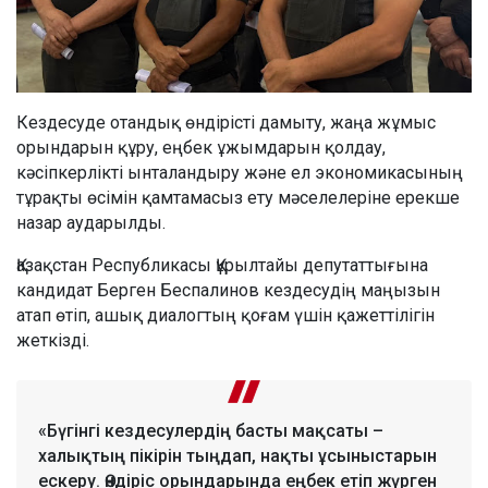
Кездесуде отандық өндірісті дамыту, жаңа жұмыс
орындарын құру, еңбек ұжымдарын қолдау,
кәсіпкерлікті ынталандыру және ел экономикасының
тұрақты өсімін қамтамасыз ету мәселелеріне ерекше
назар аударылды.
Қазақстан Республикасы Құрылтайы депутаттығына
кандидат Берген Беспалинов кездесудің маңызын
атап өтіп, ашық диалогтың қоғам үшін қажеттілігін
жеткізді.
«Бүгінгі кездесулердің басты мақсаты –
халықтың пікірін тыңдап, нақты ұсыныстарын
ескеру. Өндіріс орындарында еңбек етіп жүрген