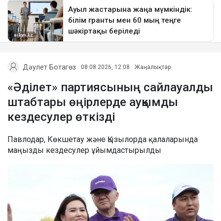
Дәулет Ботагөз
08.08.2026, 12:08
Жаңалықтар
«Әділет» партиясының сайлауалды
штабтары өңірлерде ауқымды
кездесулер өткізді
Павлодар, Көкшетау және Қызылорда қалаларында
маңызды кездесулер ұйымдастырылды