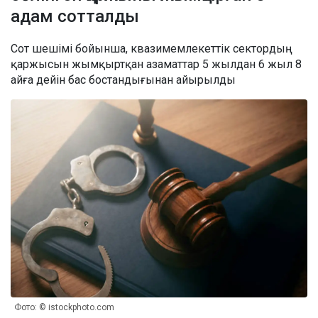
адам сотталды
Сот шешімі бойынша, квазимемлекеттік сектордың
қаржысын жымқыртқан азаматтар 5 жылдан 6 жыл 8
айға дейін бас бостандығынан айырылды
Фото: © istockphoto.com