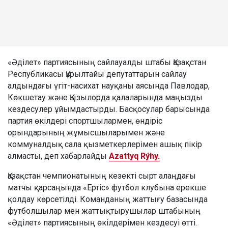
«Әділет» партиясының сайлауалды штабы Қазақстан
Республикасы Құрылтайы депутаттарын сайлау
алдындағы үгіт-насихат науқаны аясында Павлодар,
Көкшетау және Қызылорда қалаларында маңызды
кездесулер ұйымдастырды. Басқосулар барысында
партия өкілдері спортшылармен, өндіріс
орындарының жұмысшыларымен және
коммуналдық сала қызметкерлерімен ашық пікір
алмасты, деп хабарлайды
Azattyq Rýhy.
Қазақстан чемпионатының кезекті сырт алаңдағы
матчы қарсаңында «Ертіс» футбол клубына ерекше
қолдау көрсетілді. Команданың жаттығу базасында
футболшылар мен жаттықтырушылар штабының
«Әділет» партиясының өкілдерімен кездесуі өтті.