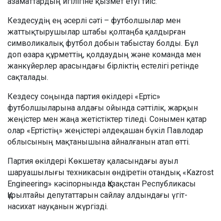
азаматтардың игілігіне қызмет етуі тиіс.
Кездесудің ең әсерлі сәті – футболшылар мен
жаттықтырушылар штабы қолтаңба қалдырған
символикалық футбол добын табыстау болды. Бұл
доп өзара құрметтің, қолдаудың және команда мен
жанкүйерлер арасындағы бірліктің естелігі ретінде
сақталады.
Кездесу соңында партия өкілдері «Ертіс»
футболшыларына алдағы ойында сәттілік, жарқын
жеңістер мен жаңа жетістіктер тіледі. Сонымен қатар
олар «Ертістің» жеңістері әлдеқашан бүкіл Павлодар
облысының мақтанышына айналғанын атап өтті.
Партия өкілдері Көкшетау қаласындағы ауыл
шаруашылығы техникасын өндіретін отандық «Kazrost
Engineering» кәсіпорнында Қазақстан Республикасы
Құрылтайы депутаттарын сайлау алдындағы үгіт-
насихат науқанын жүргізді.