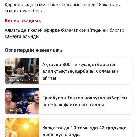
Қарағандыда қызметтік ит жоғалып кеткен 18 жастағы
қызды тауып берді
Келесі жаңалық
Алматыда тікелей эфирде балағат сөз айтқан екі блогер
қамауға алынды