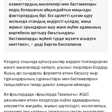
азаматтардың мәселелері мен бастамалары
елдің болашағын айқындайтын маңызды
факторлардың бірі. Біз әділетті қоғам құру
жолында отандық өндірісті қолдау, жаңа
жұмыс орындарын ашу және еңбек адамының
мәртебесін арттыру бағытындағы
бастамаларды жүйелі түрде жүзеге асыруға
ниеттіміз», – деді Берген Беспалинов.
Кездесу соңында қатысушылар өздерін толғандырған
өзекті мәселелерді көтеріп, ұсыныс-пікірлерін білдірді.
Ашық әрі сындарлы форматта өткен басқосу өңір
тұрғындарының сұраныстары мен бастамаларын
талқылайтын тиімді диалог алаңына айналды.
Ал Қызылордада «Қызылорда Тазалығы» ЖШС
ұжымымен өткен кездесуде еңбек адамдарының
әлеуметтік жағдайы, жұмыс қауіпсіздігі, экологиялық
мәдениет пен қаланың тазалығын сақтау мәселелері