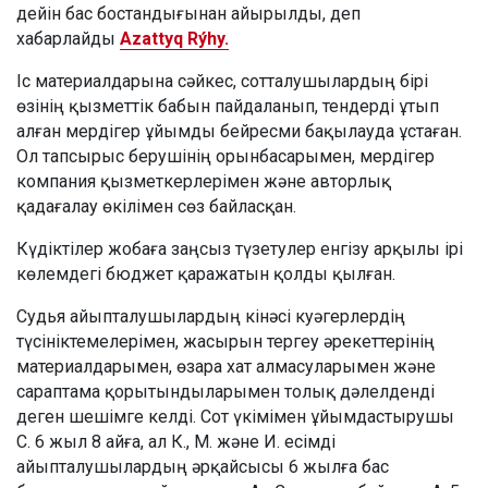
дейін бас бостандығынан айырылды, деп
хабарлайды
Azattyq Rýhy.
Іс материалдарына сәйкес, сотталушылардың бірі
өзінің қызметтік бабын пайдаланып, тендерді ұтып
алған мердігер ұйымды бейресми бақылауда ұстаған.
Ол тапсырыс берушінің орынбасарымен, мердігер
компания қызметкерлерімен және авторлық
қадағалау өкілімен сөз байласқан.
Күдіктілер жобаға заңсыз түзетулер енгізу арқылы ірі
көлемдегі бюджет қаражатын қолды қылған.
Судья айыпталушылардың кінәсі куәгерлердің
түсініктемелерімен, жасырын тергеу әрекеттерінің
материалдарымен, өзара хат алмасуларымен және
сараптама қорытындыларымен толық дәлелденді
деген шешімге келді. Сот үкімімен ұйымдастырушы
С. 6 жыл 8 айға, ал К., М. және И. есімді
айыпталушылардың әрқайсысы 6 жылға бас