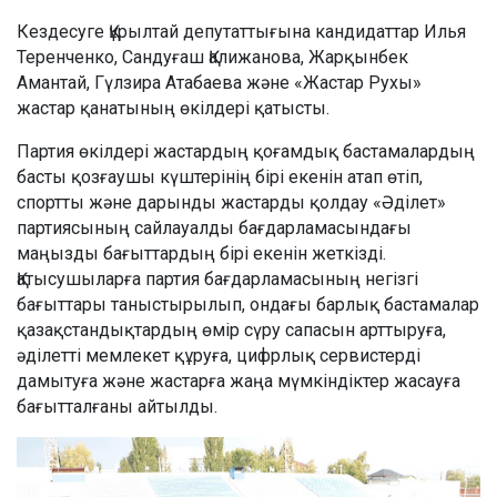
Кездесуге Құрылтай депутаттығына кандидаттар Илья
Теренченко, Сандуғаш Қалижанова, Жарқынбек
Амантай, Гүлзира Атабаева және «Жастар Рухы»
жастар қанатының өкілдері қатысты.
Партия өкілдері жастардың қоғамдық бастамалардың
басты қозғаушы күштерінің бірі екенін атап өтіп,
спортты және дарынды жастарды қолдау «Әділет»
партиясының сайлауалды бағдарламасындағы
маңызды бағыттардың бірі екенін жеткізді.
Қатысушыларға партия бағдарламасының негізгі
бағыттары таныстырылып, ондағы барлық бастамалар
қазақстандықтардың өмір сүру сапасын арттыруға,
әділетті мемлекет құруға, цифрлық сервистерді
дамытуға және жастарға жаңа мүмкіндіктер жасауға
бағытталғаны айтылды.