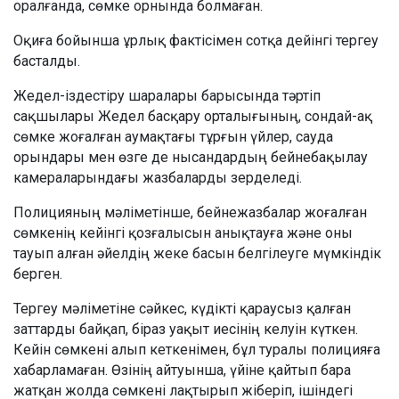
оралғанда, сөмке орнында болмаған.
Оқиға бойынша ұрлық фактісімен сотқа дейінгі тергеу
басталды.
Жедел-іздестіру шаралары барысында тәртіп
сақшылары Жедел басқару орталығының, сондай-ақ
сөмке жоғалған аумақтағы тұрғын үйлер, сауда
орындары мен өзге де нысандардың бейнебақылау
камераларындағы жазбаларды зерделеді.
Полицияның мәліметінше, бейнежазбалар жоғалған
сөмкенің кейінгі қозғалысын анықтауға және оны
тауып алған әйелдің жеке басын белгілеуге мүмкіндік
берген.
Тергеу мәліметіне сәйкес, күдікті қараусыз қалған
заттарды байқап, біраз уақыт иесінің келуін күткен.
Кейін сөмкені алып кеткенімен, бұл туралы полицияға
хабарламаған. Өзінің айтуынша, үйіне қайтып бара
жатқан жолда сөмкені лақтырып жіберіп, ішіндегі