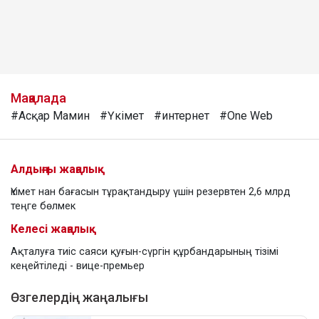
Мақалада
#Асқар Мамин
#Үкімет
#интернет
#One Web
Алдыңғы жаңалық
Үкімет нан бағасын тұрақтандыру үшін резервтен 2,6 млрд
теңге бөлмек
Келесі жаңалық
Ақталуға тиіс саяси қуғын-сүргін құрбандарының тізімі
кеңейтіледі - вице-премьер