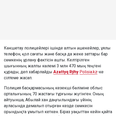
Көкшетау полицейлері ішінде алтын әшекейлер, ұялы
телефон, қол сағаты және басқа да жеке заттары бар
сөмкенің ұрлану фактісін ашты. Келтірілген
шығынның жалпы көлемі 3 млн 470 мың теңгені
құрады, деп хабарлайды
Azattyq Rýhy
Polisia.kz
-ке
сілтеме жасап.
Полиция басқармасының кезекші бөліміне облыс
орталығының 70 жастағы тұрғыны жүгінген. Оның
айтуынша, Абылай хан даңғылындағы үйінің
ауласында демалып отырған кезде сөмкесін
орындықта ұмытып кеткен. Біраз уақыттан кейін қайта