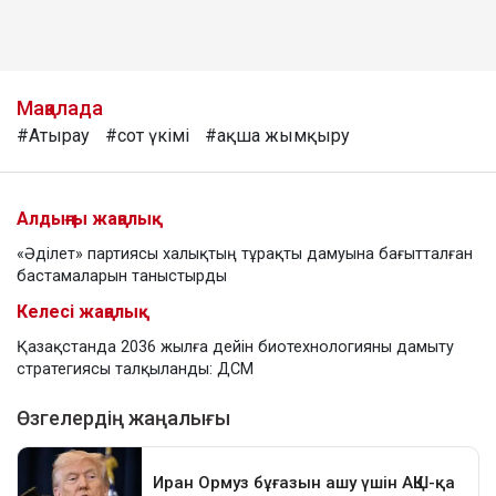
Мақалада
#Атырау
#сот үкімі
#ақша жымқыру
Алдыңғы жаңалық
«Әділет» партиясы халықтың тұрақты дамуына бағытталған
бастамаларын таныстырды
Келесі жаңалық
Қазақстанда 2036 жылға дейін биотехнологияны дамыту
стратегиясы талқыланды: ДСМ