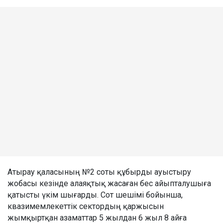
Атырау қаласының №2 соты құбырды ауыстыру
жобасы кезінде алаяқтық жасаған бес айыпталушыға
қатысты үкім шығарды. Сот шешімі бойынша,
квазимемлекеттік сектордың қаржысын
жымқыртқан азаматтар 5 жылдан 6 жыл 8 айға