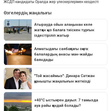
ЖСДП кандидаты Оралда жер үлескерлерімен кездесті