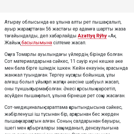
Атырау облысында өз ұлына алты рет пышақ салып,
ауыр жарақаттаған 56 жастағы ер адамға шартты жаза
тағайындалды, деп хабарлайды
Azattyq Rýhy
«Ақ
Жайық»
басылымына
сілтеме жасап.
Оқиға Томарлы ауылындағы үйлердің бірінде болған.
Сот материалдарына сәйкес, 11 сәуір күні кешке әке
мен бала бірге ішімдік ішкен. Кейін екеуінің арасында
жанжал туындаған. Тергеу нұсқасы бойынша, ұлы
алғаш болып ұйықтап жатқан әкесіне шабуыл жасап,
оны тұншықтырмақ болған. Әкесі қарсылық көрсетіп,
асүйден пышақ алып, ұлына бірнеше рет соққы жасаған.
Сот-медициналық сараптама қорытындысына сәйкес,
жәбірленуші іш тұсынан бір, арқасынан бес жерден
пышақ жарақатын алған. Соның салдарынан бауыры,
ішегі мен қабырғалары зақымданып, денсаулығына