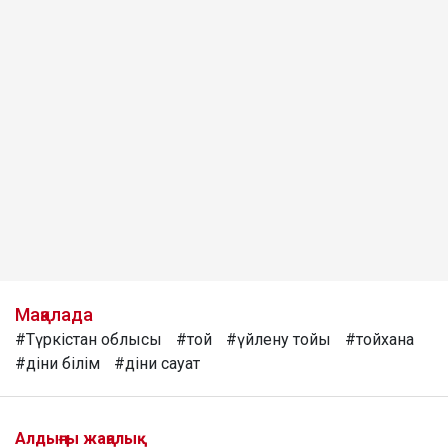
Мақалада
#Түркістан облысы
#той
#үйлену тойы
#тойхана
#діни білім
#діни сауат
Алдыңғы жаңалық