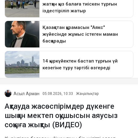
Асыл Арман
05.08.2026, 10:33
Жаңалықтар
Ақтауда жасөспірімдер дүкенге
шыққан мектеп оқушысын аяусыз
соққыға жықты (ВИДЕО)