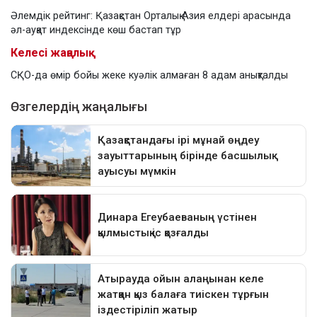
Әлемдік рейтинг: Қазақстан Орталық Азия елдері арасында
әл-ауқат индексінде көш бастап тұр
Келесі жаңалық
СҚО-да өмір бойы жеке куәлік алмаған 8 адам анықталды