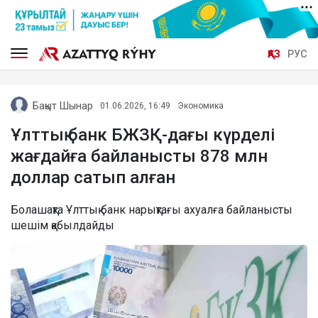
ҚАЗ
РУС
Бақыт Шынар
01.06.2026, 16:49
Экономика
Ұлттық банк БЖЗҚ-дағы күрделі
жағдайға байланысты 878 млн
доллар сатып алған
Болашақта Ұлттық банк нарықтағы ахуалға байланысты
шешім қабылдайды