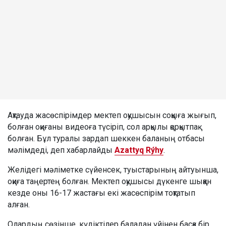
Ақтауда жасөспірімдер мектеп оқушысын соққыға жығып,
болған оқиғаны видеоға түсіріп, сол арқылы қорқытпақ
болған. Бұл туралы зардап шеккен баланың отбасы
мәлімдеді, деп хабарлайды
Azattyq Rýhy
.
Желідегі мәліметке сүйенсек, туыстарының айтуынша,
оқиға таңертең болған. Мектеп оқушысы дүкенге шыққан
кезде оны 16-17 жастағы екі жасөспірім тоқтатып
алған.
Олардың сөзінше, күдіктілер баладан үйінен басқа бір