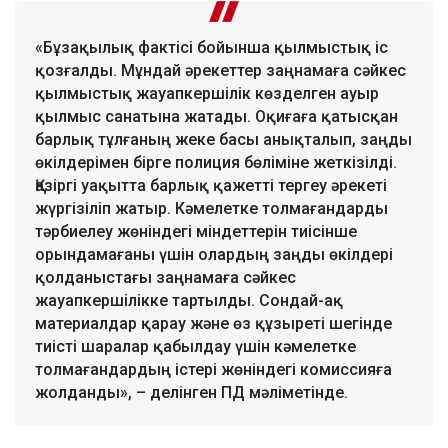
«Бұзақылық фактісі бойынша қылмыстық іс
қозғалды. Мұндай әрекеттер заңнамаға сәйкес
қылмыстық жауапкершілік көзделген ауыр
қылмыс санатына жатады. Оқиғаға қатысқан
барлық тұлғаның жеке басы анықталып, заңды
өкілдерімен бірге полиция бөліміне жеткізілді.
Қазіргі уақытта барлық қажетті тергеу әрекеті
жүргізіліп жатыр. Кәмелетке толмағандарды
тәрбиелеу жөніндегі міндеттерін тиісінше
орындамағаны үшін олардың заңды өкілдері
қолданыстағы заңнамаға сәйкес
жауапкершілікке тартылды. Сондай-ақ
материалдар қарау және өз құзыреті шегінде
тиісті шаралар қабылдау үшін кәмелетке
толмағандардың істері жөніндегі комиссияға
жолданды», – делінген ПД мәліметінде.