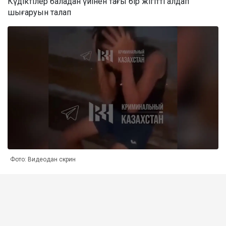
Күдіктілер баладан үйінен тағы бір жігітті алдап
шығаруын талап
Фото: Видеодан скрин