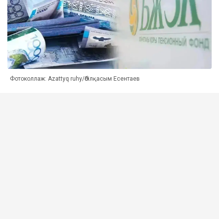
Фотоколлаж: Azattyq ruhy/Әбілқасым Есентаев