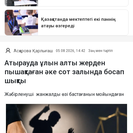
Асқарова Қарлығаш
05.08.2026, 14:42
Заң мен тәртіп
Атырауда ұлын алты жерден
пышақтаған әке сот залында босап
шықты
Жәбірленуші жанжалды өзі бастағанын мойындаған