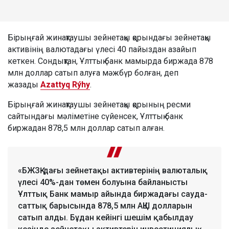
Бірыңғай жинақтаушы зейнетақы қорындағы зейнетақы
активінің валютадағы үлесі 40 пайыздан азайып
кеткен. Сондықтан, Ұлттық банк мамырда биржада 878
млн доллар сатып алуға мәжбүр болған, деп
жазады
Azattyq Rýhy
.
Бірыңғай жинақтаушы зейнетақы қорының ресми
сайтындағы мәліметіне сүйенсек, Ұлттық банк
биржадан 878,5 млн доллар сатып алған.
«БЖЗҚ-дағы зейнетақы активтерінің валюталық
үлесі 40%-дан төмен болуына байланысты
Ұлттық Банк мамыр айында биржадағы сауда-
саттық барысында 878,5 млн АҚШ долларын
сатып алды. Бұдан кейінгі шешім қабылдау