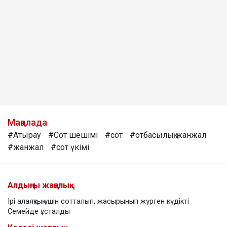
Мақалада
#Атырау
#Сот шешімі
#сот
#отбасылық жанжал
#жанжал
#сот үкімі
Алдыңғы жаңалық
Ірі алаяқтық үшін сотталып, жасырынып жүрген күдікті
Семейде ұсталды