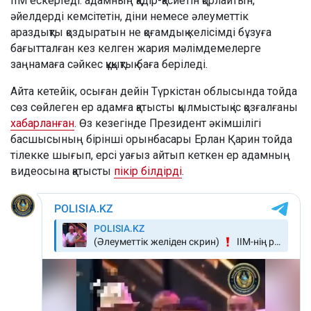
ІІМ ескертеді: адамның қадір-қасиетін қорлайтын,
әйелдерді кемсітетін, діни немесе әлеуметтік
араздықты қоздыратын не қоғамдық келісімді бұзуға
бағытталған кез келген жария мәлімдемелерге
заңнамаға сәйкес құқықтық баға беріледі.
Айта кетейік, осыған дейін Түркістан облысында тойда
сөз сөйлеген ер адамға қатысты қылмыстық іс қозғалғаны
хабарланған
. Өз кезегінде Президент әкімшілігі
басшысының бірінші орынбасары Ерлан Қарин тойда
тілекке шығып, ерсі уағыз айтып кеткен ер адамның
видеосына қатысты
пікір білдірді
.