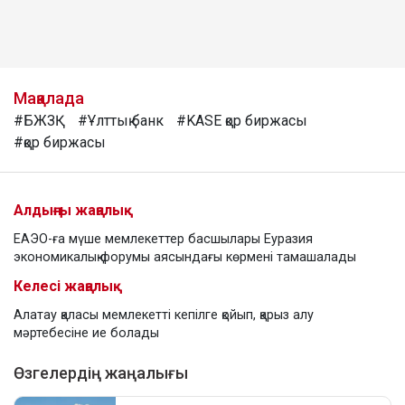
Мақалада
#БЖЗҚ
#Ұлттық банк
#KASE қор биржасы
#қор биржасы
Алдыңғы жаңалық
ЕАЭО-ға мүше мемлекеттер басшылары Еуразия
экономикалық форумы аясындағы көрмені тамашалады
Келесі жаңалық
Алатау қаласы мемлекетті кепілге қойып, қарыз алу
мәртебесіне ие болады