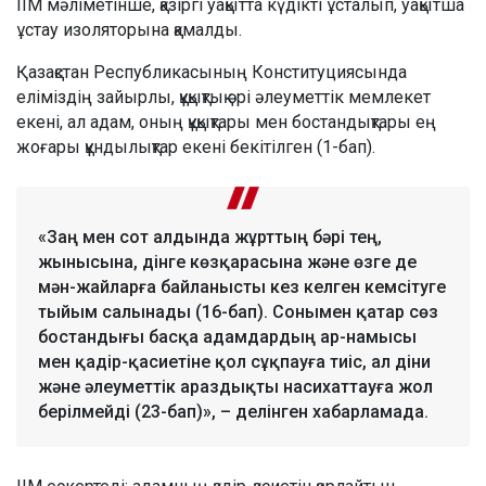
ІІМ мәліметінше, қазіргі уақытта күдікті ұсталып, уақытша
ұстау изоляторына қамалды.
Қазақстан Республикасының Конституциясында
еліміздің зайырлы, құқықтық әрі әлеуметтік мемлекет
екені, ал адам, оның құқықтары мен бостандықтары ең
жоғары құндылықтар екені бекітілген (1-бап).
«Заң мен сот алдында жұрттың бәрі тең,
жынысына, дінге көзқарасына және өзге де
мән-жайларға байланысты кез келген кемсітуге
тыйым салынады (16-бап). Сонымен қатар сөз
бостандығы басқа адамдардың ар-намысы
мен қадір-қасиетіне қол сұқпауға тиіс, ал діни
және әлеуметтік араздықты насихаттауға жол
берілмейді (23-бап)», – делінген хабарламада.