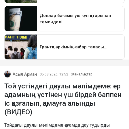
Асыл Арман
05.08.2026, 12:52
Жаңалықтар
Той үстіндегі даулы мәлімдеме: ер
адамның үстінен үш бірдей баппен
іс қозғалып, қамауға алынды
(ВИДЕО)
Тойдағы даулы мәлімдеме қоғамда дау тудырды