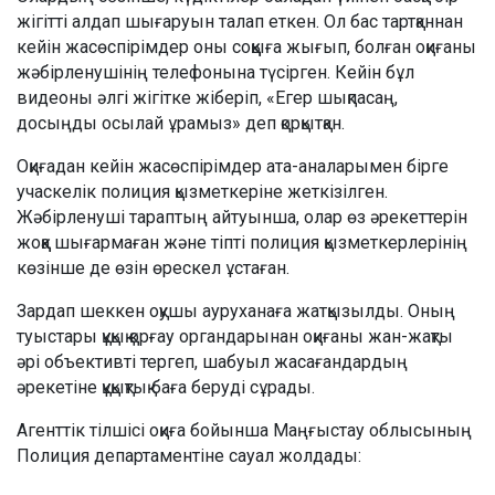
жігітті алдап шығаруын талап еткен. Ол бас тартқаннан
кейін жасөспірімдер оны соққыға жығып, болған оқиғаны
жәбірленушінің телефонына түсірген. Кейін бұл
видеоны әлгі жігітке жіберіп, «Егер шықпасаң,
досыңды осылай ұрамыз» деп қорқытқан.
Оқиғадан кейін жасөспірімдер ата-аналарымен бірге
учаскелік полиция қызметкеріне жеткізілген.
Жәбірленуші тараптың айтуынша, олар өз әрекеттерін
жоққа шығармаған және тіпті полиция қызметкерлерінің
көзінше де өзін өрескел ұстаған.
Зардап шеккен оқушы ауруханаға жатқызылды. Оның
туыстары құқық қорғау органдарынан оқиғаны жан-жақты
әрі объективті тергеп, шабуыл жасағандардың
әрекетіне құқықтық баға беруді сұрады.
Агенттік тілшісі оқиға бойынша Маңғыстау облысының
Полиция департаментіне сауал жолдады: