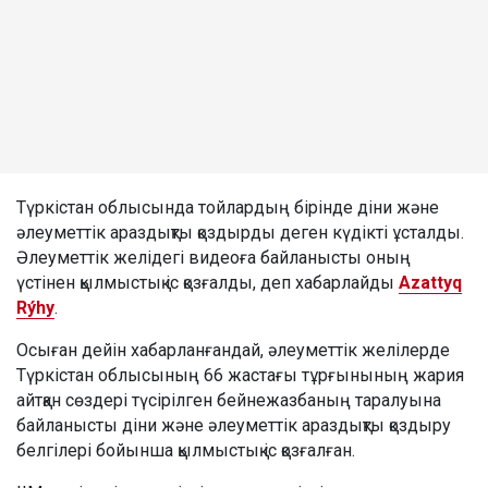
Түркістан облысында тойлардың бірінде діни және
әлеуметтік араздықты қоздырды деген күдікті ұсталды.
Әлеуметтік желідегі видеоға байланысты оның
үстінен қылмыстық іс қозғалды, деп хабарлайды
Azattyq
Rýhy
.
Осыған дейін хабарланғандай, әлеуметтік желілерде
Түркістан облысының 66 жастағы тұрғынының жария
айтқан сөздері түсірілген бейнежазбаның таралуына
байланысты діни және әлеуметтік араздықты қоздыру
белгілері бойынша қылмыстық іс қозғалған.