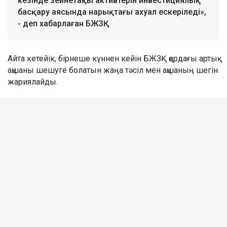
кезінде зейнетақы активтерін инвестициялық
басқару аясында нарықтағы ахуал ескеріледі»,
- деп хабарлаған БЖЗҚ.
Айта кетейік, бірнеше күннен кейін БЖЗҚ қордағы артық
ақшаны шешуге болатын жаңа тәсіл мен ақшаның шегін
жариялайды.