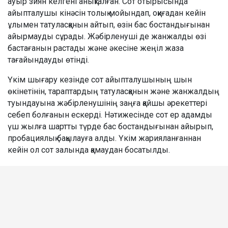
ауыр зиян келгені анықталған. Сот отырысында
айыпталушы кінәсін толық мойындап, оқиғадан кейін
ұлымен татуласқанын айтып, өзін бас бостандығынан
айырмауды сұрады. Жәбірленуші де жанжалды өзі
бастағанын растады және әкесіне жеңіл жаза
тағайындауды өтінді.
Үкім шығару кезінде сот айыпталушының шын
өкінетінін, тараптардың татуласқанын және жанжалдың
туындауына жәбірленушінің заңға қайшы әрекеттері
себеп болғанын ескерді. Нәтижесінде сот ер адамды
үш жылға шартты түрде бас бостандығынан айырып,
пробациялық бақылауға алды. Үкім жарияланғаннан
кейін ол сот залында қамаудан босатылды.