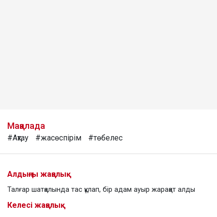
Мақалада
#Ақтау
#жасөспірім
#төбелес
Алдыңғы жаңалық
Талғар шатқалында тас құлап, бір адам ауыр жарақат алды
Келесі жаңалық