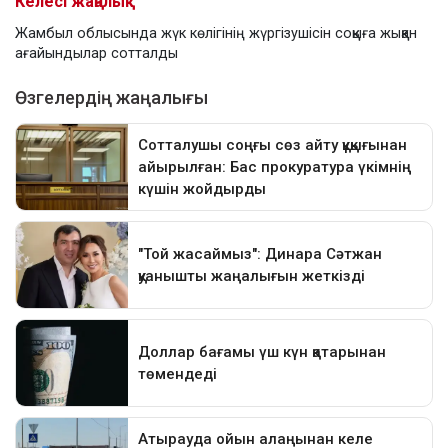
Келесі жаңалық
Жамбыл облысында жүк көлігінің жүргізушісін соққыға жыққан
ағайындылар сотталды