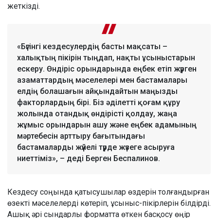
жеткізді.
«Бүгінгі кездесулердің басты мақсаты –
халықтың пікірін тыңдап, нақты ұсыныстарын
ескеру. Өндіріс орындарында еңбек етіп жүрген
азаматтардың мәселелері мен бастамалары
елдің болашағын айқындайтын маңызды
факторлардың бірі. Біз әділетті қоғам құру
жолында отандық өндірісті қолдау, жаңа
жұмыс орындарын ашу және еңбек адамының
мәртебесін арттыру бағытындағы
бастамаларды жүйелі түрде жүзеге асыруға
ниеттіміз», – деді Берген Беспалинов.
Кездесу соңында қатысушылар өздерін толғандырған
өзекті мәселелерді көтеріп, ұсыныс-пікірлерін білдірді.
Ашық әрі сындарлы форматта өткен басқосу өңір