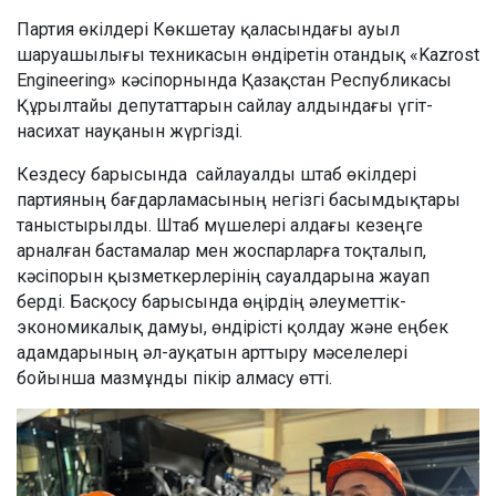
Партия өкілдері Көкшетау қаласындағы ауыл
шаруашылығы техникасын өндіретін отандық «Kazrost
Engineering» кәсіпорнында Қазақстан Республикасы
Құрылтайы депутаттарын сайлау алдындағы үгіт-
насихат науқанын жүргізді.
Кездесу барысында сайлауалды штаб өкілдері
партияның бағдарламасының негізгі басымдықтары
таныстырылды. Штаб мүшелері алдағы кезеңге
арналған бастамалар мен жоспарларға тоқталып,
кәсіпорын қызметкерлерінің сауалдарына жауап
берді. Басқосу барысында өңірдің әлеуметтік-
экономикалық дамуы, өндірісті қолдау және еңбек
адамдарының әл-ауқатын арттыру мәселелері
бойынша мазмұнды пікір алмасу өтті.