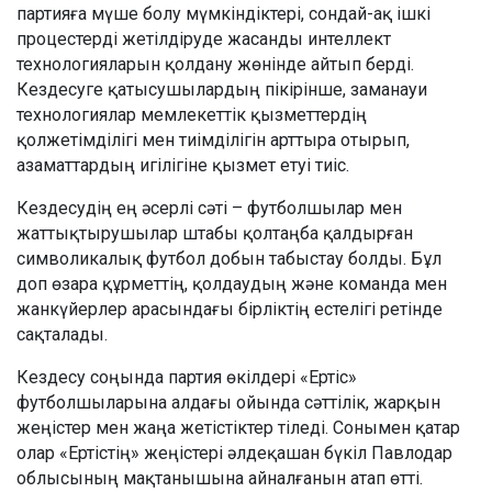
партияға мүше болу мүмкіндіктері, сондай-ақ ішкі
процестерді жетілдіруде жасанды интеллект
технологияларын қолдану жөнінде айтып берді.
Кездесуге қатысушылардың пікірінше, заманауи
технологиялар мемлекеттік қызметтердің
қолжетімділігі мен тиімділігін арттыра отырып,
азаматтардың игілігіне қызмет етуі тиіс.
Кездесудің ең әсерлі сәті – футболшылар мен
жаттықтырушылар штабы қолтаңба қалдырған
символикалық футбол добын табыстау болды. Бұл
доп өзара құрметтің, қолдаудың және команда мен
жанкүйерлер арасындағы бірліктің естелігі ретінде
сақталады.
Кездесу соңында партия өкілдері «Ертіс»
футболшыларына алдағы ойында сәттілік, жарқын
жеңістер мен жаңа жетістіктер тіледі. Сонымен қатар
олар «Ертістің» жеңістері әлдеқашан бүкіл Павлодар
облысының мақтанышына айналғанын атап өтті.