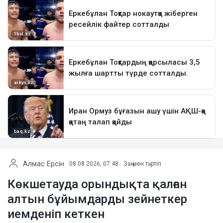
Алмас Ерсін
08.08.2026, 07:48
Заң мен тәртіп
Көкшетауда орындықта қалған
алтын бұйымдарды зейнеткер
иемденіп кеткен