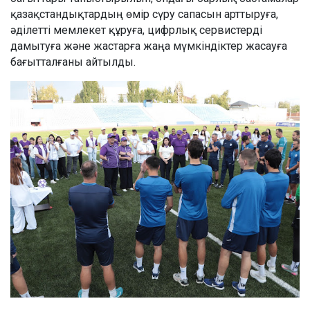
қазақстандықтардың өмір сүру сапасын арттыруға,
әділетті мемлекет құруға, цифрлық сервистерді
дамытуға және жастарға жаңа мүмкіндіктер жасауға
бағытталғаны айтылды.