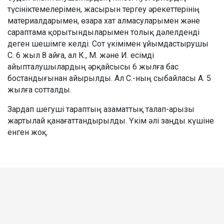
түсініктемелерімен, жасырын тергеу әрекеттерінің
материалдарымен, өзара хат алмасуларымен және
сараптама қорытындыларымен толық дәлелденді
деген шешімге келді. Сот үкімімен ұйымдастырушы
С. 6 жыл 8 айға, ал К., М. және И. есімді
айыпталушылардың әрқайсысы 6 жылға бас
бостандығынан айырылды. Ал С.-ның сыбайласы А. 5
жылға сотталды.
Зардап шегуші тараптың азаматтық талап-арызы
жартылай қанағаттандырылды. Үкім әлі заңды күшіне
енген жоқ.