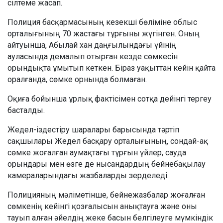
сілтеме жасап.
Полиция басқармасының кезекші бөліміне облыс
орталығының 70 жастағы тұрғыны жүгінген. Оның
айтуынша, Абылай хан даңғылындағы үйінің
ауласында демалып отырған кезде сөмкесін
орындықта ұмытып кеткен. Біраз уақыттан кейін қайта
оралғанда, сөмке орнында болмаған.
Оқиға бойынша ұрлық фактісімен сотқа дейінгі тергеу
басталды.
Жедел-іздестіру шаралары барысында тәртіп
сақшылары Жедел басқару орталығының, сондай-ақ
сөмке жоғалған аумақтағы тұрғын үйлер, сауда
орындары мен өзге де нысандардың бейнебақылау
камераларындағы жазбаларды зерделеді.
Полицияның мәліметінше, бейнежазбалар жоғалған
сөмкенің кейінгі қозғалысын анықтауға және оны
тауып алған әйелдің жеке басын белгілеуге мүмкіндік