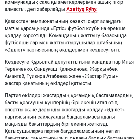
коммуналдық сала қызметкерлерімен ашық пікір
алмасты, деп хабарлайды
Azattyq Rýhy.
Қазақстан чемпионатының кезекті сырт алаңдағы
матчы қарсаңында «Ертіс» футбол клубына ерекше
қолдау көрсетілді. Команданың жаттығу базасында
футболшылар мен жаттықтырушылар штабының
«Әділет» партиясының өкілдерімен кездесуі өтті.
Кездесуге Құрылтай депутаттығына кандидаттар Илья
Теренченко, Сандуғаш Қалижанова, Жарқынбек
Амантай, Гүлзира Атабаева және «Жастар Рухы»
жастар қанатының өкілдері қатысты.
Партия өкілдері жастардың қоғамдық бастамалардың
басты қозғаушы күштерінің бірі екенін атап өтіп,
спортты және дарынды жастарды қолдау «Әділет»
партиясының сайлауалды бағдарламасындағы
маңызды бағыттардың бірі екенін жеткізді.
Қатысушыларға партия бағдарламасының негізгі
бағыттары таныстырылып, ондағы барлық бастамалар