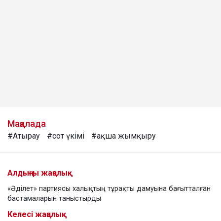
Мақалада
#Атырау
#сот үкімі
#ақша жымқыру
Алдыңғы жаңалық
«Әділет» партиясы халықтың тұрақты дамуына бағытталған
бастамаларын таныстырды
Келесі жаңалық