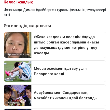
Келесі жаңалық
Испанияда Димаш Құдайберген туралы фильмнің тұсаукесері
өтті