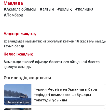
Мақалада
#Ақмола облысы
#алтын
#ұрлық
#полиция
#Ломбард
Алдыңғы жаңалық
Қарағандыда қызметтік ит жоғалып кеткен 18 жастағы қызды
тауып берді
Келесі жаңалық
Алматыда тікелей эфирде балағат сөз айтқан екі блогер
қамауға алынды