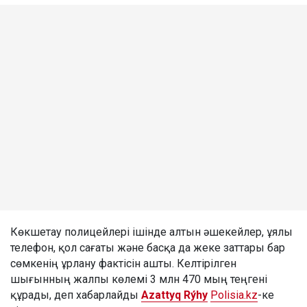
Көкшетау полицейлері ішінде алтын әшекейлер, ұялы
телефон, қол сағаты және басқа да жеке заттары бар
сөмкенің ұрлану фактісін ашты. Келтірілген
шығынның жалпы көлемі 3 млн 470 мың теңгені
құрады, деп хабарлайды
Azattyq Rýhy
Polisia.kz
-ке