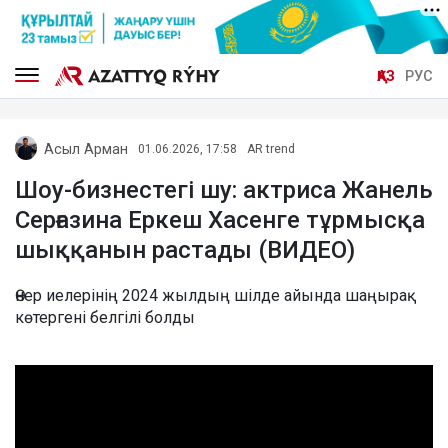
ҚАЗ
РУС
Асыл Арман
01.06.2026, 17:58
AR trend
Шоу-бизнестегі шу: актриса Жанель
Серғазина Еркеш Хасенге тұрмысқа
шыққанын растады (ВИДЕО)
Өнер иелерінің 2024 жылдың шілде айында шаңырақ
көтергені белгілі болды