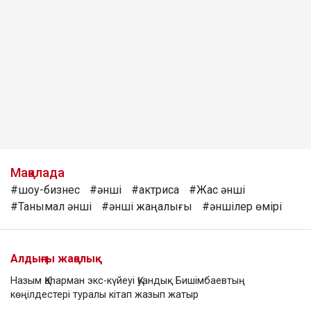
Мақалада
#шоу-бизнес
#әнші
#актриса
#Жас әнші
#Танымал әнші
#әнші жаңалығы
#әншілер өмірі
Алдыңғы жаңалық
Назым Қаһарман экс-күйеуі Қуандық Бишімбаевтың
көңілдестері туралы кітап жазып жатыр