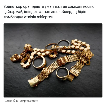
Зейнеткер орындықта ұмыт қалған сөмкені иесіне
қайтармай, ішіндегі алтын әшекейлердің бірін
ломбардқа өткізіп жіберген
Фото: © istockphoto.com