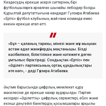
Кездесудің ерекше әсерлі сәттерінің бірі
футболшыларға арналған шынайы лебіздер болды.
Құрылтай депутаттығына кандидат Гүлзира Атабаева
«Ертіс» футбол клубының жай ғана команда емес
екенін ерекше атап өтті.
«Бұл – қаланың тарихы, мінезі және жүз мыңнан
астам адал жанкүйердің мақтанышы. Бізді
кәсібилікке, біліктілікке және нәтижеге деген
ұмтылыс біріктіреді. Сондықтан «Ертіс» пен
«Әділет» партиясының ортақ құндылықтары
өте көп», - деді Гүлзира Атабаева.
Әңгіме барысында цифрлық мемлекет құру
мәселесіне де ерекше назар аударылды. Партия
өкілдері «Әділеттің» цифрлық сервистері, eGov және
екінші деңгейлі банктердің қосымшалары арқылы