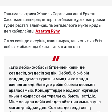
Танымал актриса Жанель Серғазина әнші Еркеш
Хасенмен шаңырақ көтеріп, отбасын құрғанын ресми
түрде растап, алып-қашпа әңгімелерге нүкте қойды,
деп хабарлайды
Azattyq Rýhy
.
Ол өз сөзінде екеуінің жақынырақ таныстығы «Егіз
лебіз» жобасында басталғанын атап өтті.
«Егіз лебіз» жобасы біткеннен кейін де
кездесіп, жүздесіп жүрдік. Себебі, бір-бірін
қолдап, демеп тұратын мықты команда
жиналған еді. Әлі күнге дейін бәріміз керемет
араласамыз. Концерттерде кездесіп жүргенде
оның ажырасқаны туралы сыбысты естідік.
Міне осыдан кейін әзілдеп айтатын «мына қыз
маған ұнайды» деп. Сол кезде «енді сенің