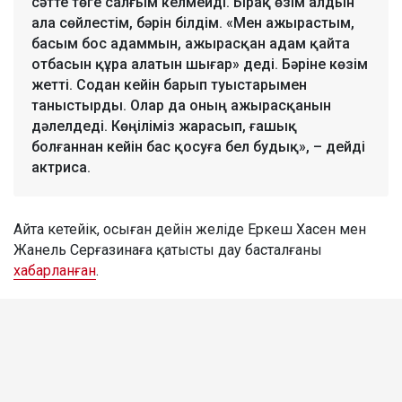
сәтте төге салғым келмейді. Бірақ өзім алдын
ала сөйлестім, бәрін білдім. «Мен ажырастым,
басым бос адаммын, ажырасқан адам қайта
отбасын құра алатын шығар» деді. Бәріне көзім
жетті. Содан кейін барып туыстарымен
таныстырды. Олар да оның ажырасқанын
дәлелдеді. Көңіліміз жарасып, ғашық
болғаннан кейін бас қосуға бел будық», – дейді
актриса.
Айта кетейік, осыған дейін желіде Еркеш Хасен мен
Жанель Серғазинаға қатысты дау басталғаны
хабарланған
.