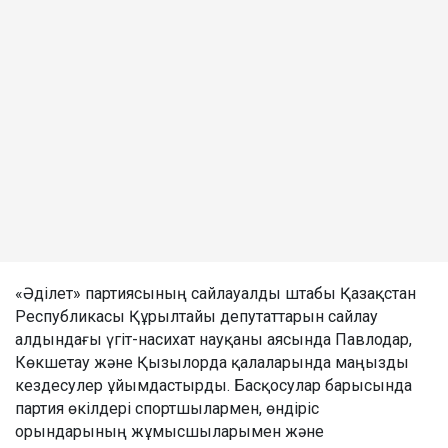
«Әділет» партиясының сайлауалды штабы Қазақстан
Республикасы Құрылтайы депутаттарын сайлау
алдындағы үгіт-насихат науқаны аясында Павлодар,
Көкшетау және Қызылорда қалаларында маңызды
кездесулер ұйымдастырды. Басқосулар барысында
партия өкілдері спортшылармен, өндіріс
орындарының жұмысшыларымен және