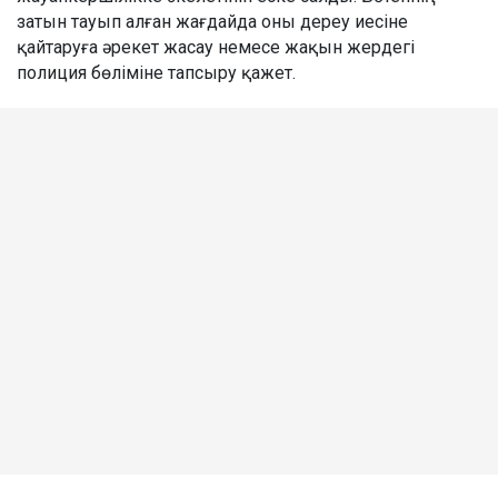
затын тауып алған жағдайда оны дереу иесіне
қайтаруға әрекет жасау немесе жақын жердегі
полиция бөліміне тапсыру қажет.