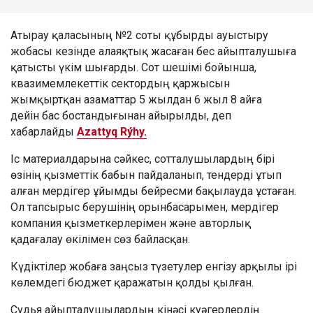
Атырау қаласының №2 соты құбырды ауыстыру
жобасы кезінде алаяқтық жасаған бес айыпталушыға
қатысты үкім шығарды. Сот шешімі бойынша,
квазимемлекеттік сектордың қаржысын
жымқыртқан азаматтар 5 жылдан 6 жыл 8 айға
дейін бас бостандығынан айырылды, деп
хабарлайды
Azattyq Rýhy.
Іс материалдарына сәйкес, сотталушылардың бірі
өзінің қызметтік бабын пайдаланып, тендерді ұтып
алған мердігер ұйымды бейресми бақылауда ұстаған.
Ол тапсырыс берушінің орынбасарымен, мердігер
компания қызметкерлерімен және авторлық
қадағалау өкілімен сөз байласқан.
Күдіктілер жобаға заңсыз түзетулер енгізу арқылы ірі
көлемдегі бюджет қаражатын қолды қылған.
Судья айыпталушылардың кінәсі куәгерлердің