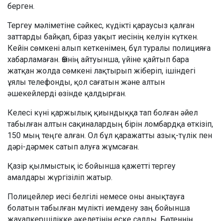
берген.
Тергеу мәліметіне сәйкес, күдікті қараусыз қалған
заттарды байқап, біраз уақыт иесінің келуін күткен.
Кейін сөмкені алып кеткенімен, бұл туралы полицияға
хабарламаған. Өзінің айтуынша, үйіне қайтып бара
жатқан жолда сөмкені лақтырып жіберіп, ішіндегі
ұялы телефонды, қол сағатын және алтын
әшекейлерді өзінде қалдырған.
Келесі күні қаржылық қиындыққа тап болған әйел
табылған алтын сақиналардың бірін ломбардқа өткізіп,
150 мың теңге алған. Ол бұл қаражатты азық-түлік пен
дәрі-дәрмек сатып алуға жұмсаған.
Қазір қылмыстық іс бойынша қажетті тергеу
амалдары жүргізіліп жатыр.
Полицейлер иесі белгілі немесе оны анықтауға
болатын табылған мүлікті иемдену заң бойынша
жауапкершілікке әкелетінін еске салды. Бөтеннің