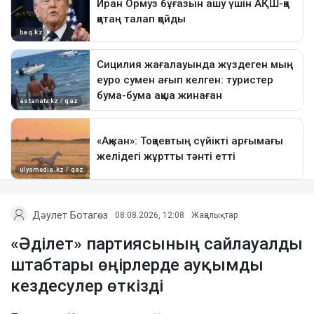
Дәулет Ботагөз
08.08.2026, 12:08
Жаңалықтар
«Әділет» партиясының сайлауалды
штабтары өңірлерде ауқымды
кездесулер өткізді