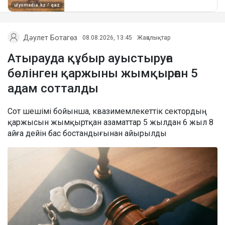
Дәулет Ботагөз
08.08.2026, 13:45
Жаңалықтар
Атырауда құбыр ауыстыруға
бөлінген қаржыны жымқырған 5
адам сотталды
Сот шешімі бойынша, квазимемлекеттік сектордың
қаржысын жымқыртқан азаматтар 5 жылдан 6 жыл 8
айға дейін бас бостандығынан айырылды