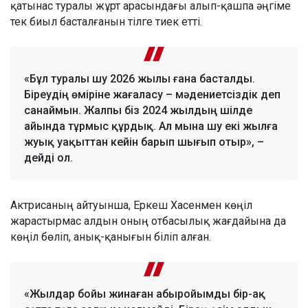
қатынас туралы жұрт арасындағы алып-қашпа әңгіме
тек биыл басталғанын тілге тиек етті.
«Бұл туралы шу 2026 жылы ғана басталды.
Біреудің өміріне жағаласу – мәдениетсіздік деп
санаймын. Жалпы біз 2024 жылдың шілде
айында тұрмыс құрдық. Ал мына шу екі жылға
жуық уақыттан кейін барып шығып отыр», –
дейді ол.
Актрисаның айтуынша, Еркеш Хасенмен көңіл
жарастырмас алдын оның отбасылық жағдайына да
көңіл бөліп, анық-қанығын біліп алған.
«Жылдар бойы жинаған абыройымды бір-ақ