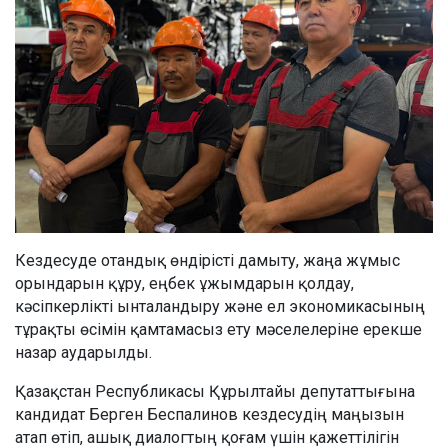
Кездесуде отандық өндірісті дамыту, жаңа жұмыс
орындарын құру, еңбек ұжымдарын қолдау,
кәсіпкерлікті ынталандыру және ел экономикасының
тұрақты өсімін қамтамасыз ету мәселелеріне ерекше
назар аударылды.
Қазақстан Республикасы Құрылтайы депутаттығына
кандидат Берген Беспалинов кездесудің маңызын
атап өтіп, ашық диалогтың қоғам үшін қажеттілігін