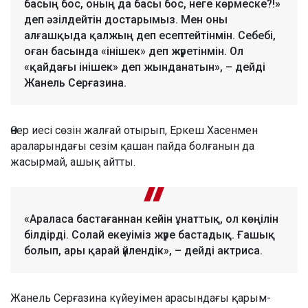
басың бос, оның да басы бос, неге көрмеске?!»
деп әзілдейтін достарымыз. Мен оны
алғашқыда қалжың деп есептейтінмін. Себебі,
оған басында «інішек» деп жүретінмін. Ол
«қайдағы інішек» деп жынданатын», – дейді
Жанель Серғазина.
Өнер иесі сөзін жалғай отырып, Еркеш Хасенмен
араларындағы сезім қашан пайда болғанын да
жасырмай, ашық айтты.
«Араласа бастағаннан кейін ұнаттық, ол көңілін
білдірді. Солай екеуіміз жүре бастадық. Ғашық
болып, ары қарай үйлендік», – дейді актриса.
Жанель Серғазина күйеуімен арасындағы қарым-