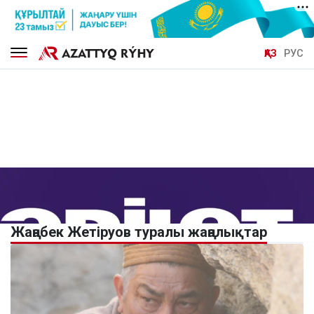
ҚАЗ
РУС
Жаңабек Жетіруов туралы жаңалықтар