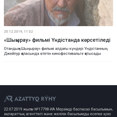
20.12.2019, 11:52
«Шыңырау» фильмі Үндістанда көрсетіледі
Отандық «Шыңырау» фильмі алдағы күндері Үндістанның
Джейпур қаласында өтетін кинофестивальге қатысады
22.07.2019 жылғы №17798-ИА Мерзімді баспасөз басылымын,
ақпараттық агенттікті және желілік басылымды есепке қою