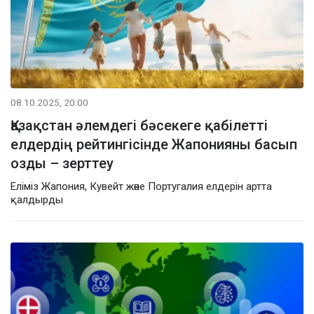
08.10.2025, 20:00
Қазақстан әлемдегі бәсекеге қабілетті
елдердің рейтингісінде Жапонияны басып
озды – зерттеу
Еліміз Жапония, Кувейт және Португалия елдерін артта
қалдырды