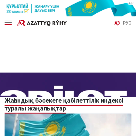
ҚАЗ
РУС
Жаһандық бәсекеге қабілеттілік индексі
туралы жаңалықтар