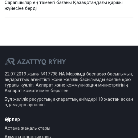
Сарапшылар ең төменгі бағаны Қазақстандағы қаржы
жүйесіне берді
22.07.2019 жылғы №17798-ИА Мерзімді баспасөз басылымын,
ақпараттық агенттікті және желілік басылымды есепке қою
туралы куәлігі, Ақпарат және коммуникация министрлігінің
Ақпарат комитетімен берілген.
Бұл желілік ресурстың ақпараттық өнімдері 18 жастан асқан
адамдарға арналған.
Өңірлер
Астана жаңалықтары
Алматы жаңалықтары