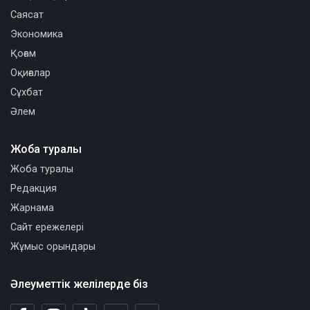
Саясат
Экономика
Қоғам
Оқиғалар
Сұхбат
Әлем
Жоба туралы
Жоба туралы
Редакция
Жарнама
Сайт ережелері
Жұмыс орындары
Әлеуметтік желілерде біз