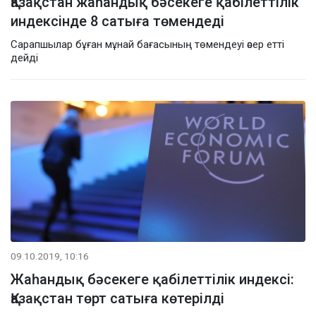
Қазақстан жаһандық бәсекеге қабілеттілік
индексінде 8 сатыға төмендеді
Сарапшылар бұған мұнай бағасының төмендеуі әсер етті
дейді
09.10.2019, 10:16
Жаһандық бәсекеге қабілеттілік индексі:
Қазақстан төрт сатыға көтерілді