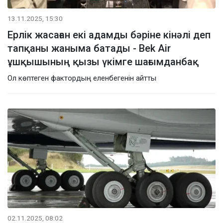
13.11.2025, 15:30
Ерлік жасаған екі адамды бәріне кінәлі деп
тапқаны жаныма батады - Bek Air
ұшқышының қызы үкімге шағымданбақ
Ол көптеген фактордың еленбегенін айтты
02.11.2025, 08:02