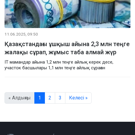
11.06.2025, 09:50
Қазақстандағы ұшқыш айына 2,3 млн теңге
жалақы сұрап, жұмыс таба алмай жүр
IT мамандар айына 1,2 млн теңге айлық керек десе,
участок басшылары 1,1 млн теңге айлық сұраған
« Алдыңғы
1
2
3
Келесі »