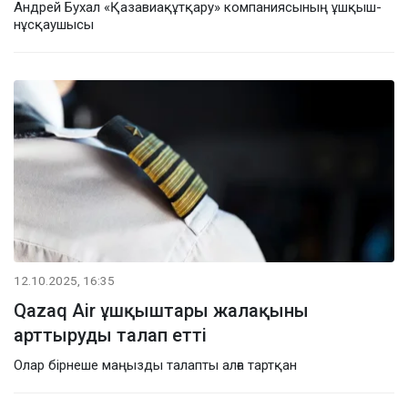
Андрей Бухал «Қазавиақұтқару» компаниясының ұшқыш-
нұсқаушысы
12.10.2025, 16:35
Qazaq Air ұшқыштары жалақыны
арттыруды талап етті
Олар бірнеше маңызды талапты алға тартқан