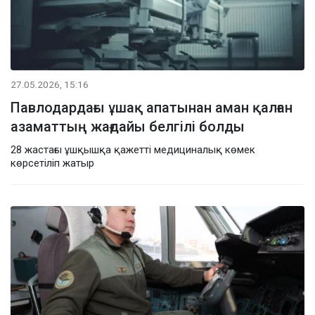
27.05.2026, 15:16
Павлодардағы ұшақ апатынан аман қалған
азаматтың жағдайы белгілі болды
28 жастағы ұшқышқа қажетті медициналық көмек
көрсетіліп жатыр