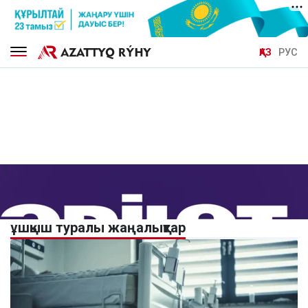
ҚАЗ
РУС
ұшқыш туралы жаңалықтар