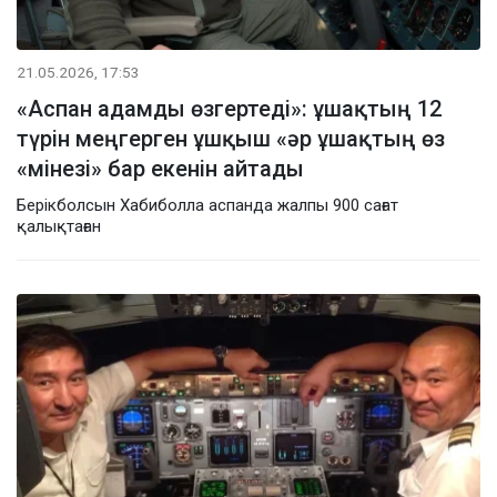
21.05.2026, 17:53
«Аспан адамды өзгертеді»: ұшақтың 12
түрін меңгерген ұшқыш «әр ұшақтың өз
«мінезі» бар екенін айтады
Берікболсын Хабиболла аспанда жалпы 900 сағат
қалықтаған