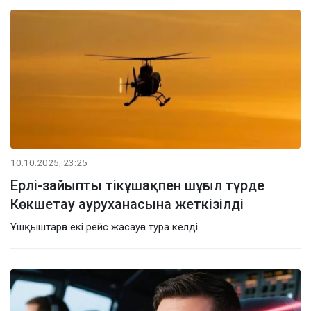
10.10.2025, 23:25
Ерлі-зайыпты тікұшақпен шұғыл түрде
Көкшетау ауруханасына жеткізілді
Ұшқыштарға екі рейс жасауға тура келді