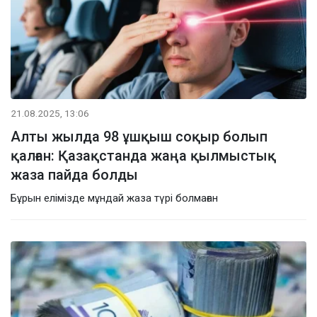
21.08.2025, 13:06
Алты жылда 98 ұшқыш соқыр болып
қалған: Қазақстанда жаңа қылмыстық
жаза пайда болды
Бұрын елімізде мұндай жаза түрі болмаған