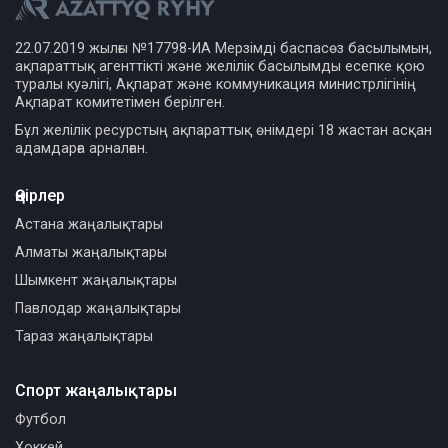
22.07.2019 жылғы №17798-ИА Мерзімді баспасөз басылымын,
ақпараттық агенттікті және желілік басылымды есепке қою
туралы куәлігі, Ақпарат және коммуникация министрлігінің
Ақпарат комитетімен берілген.
Бұл желілік ресурстың ақпараттық өнімдері 18 жастан асқан
адамдарға арналған.
Өңірлер
Астана жаңалықтары
Алматы жаңалықтары
Шымкент жаңалықтары
Павлодар жаңалықтары
Тараз жаңалықтары
Спорт жаңалықтары
Футбол
Хоккей