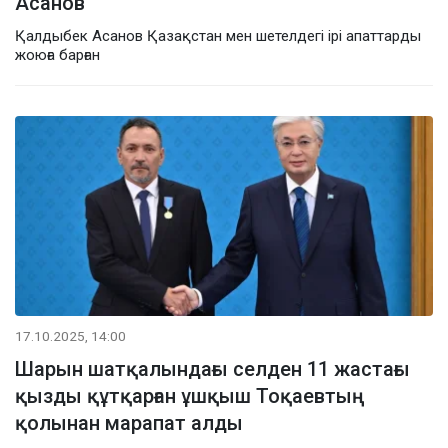
Асанов
Қалдыбек Асанов Қазақстан мен шетелдегі ірі апаттарды
жоюға барған
17.10.2025, 14:00
Шарын шатқалындағы селден 11 жастағы
қызды құтқарған ұшқыш Тоқаевтың
қолынан марапат алды