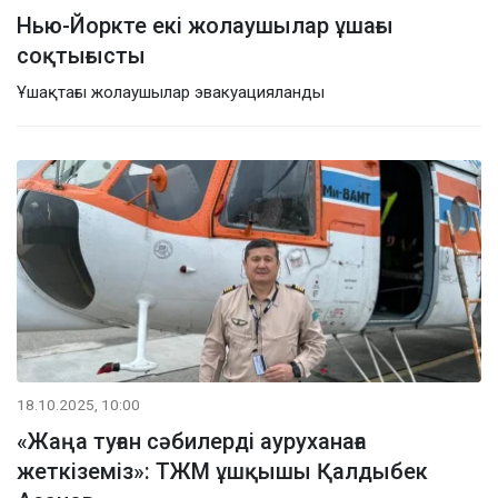
Нью-Йоркте екі жолаушылар ұшағы
соқтығысты
Ұшақтағы жолаушылар эвакуацияланды
18.10.2025, 10:00
«Жаңа туған сәбилерді ауруханаға
жеткіземіз»: ТЖМ ұшқышы Қалдыбек