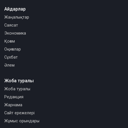
Айдарлар
Жаңалықтар
Саясат
Экономика
Қоғам
Оқиғалар
Сұхбат
Әлем
Жоба туралы
Жоба туралы
Редакция
Жарнама
Сайт ережелері
Жұмыс орындары