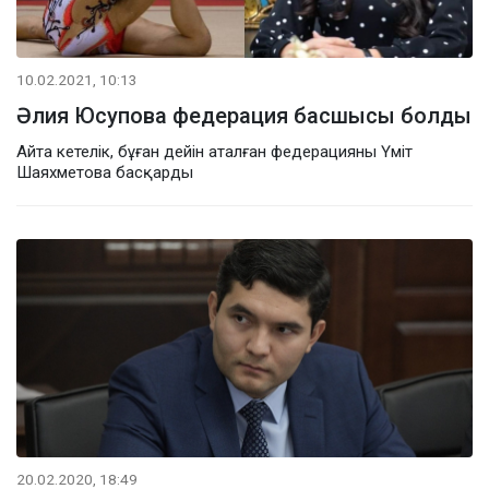
10.02.2021, 10:13
Әлия Юсупова федерация басшысы болды
Айта кетелік, бұған дейін аталған федерацияны Үміт
Шаяхметова басқарды
20.02.2020, 18:49