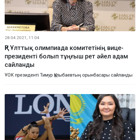
28.04.2021, 11:04
ҚР Ұлттық олимпиада комитетінің вице-
президенті болып тұңғыш рет әйел адам
сайланды
ҰОК президенті Тимур Құлыбаевтың орынбасары сайланды