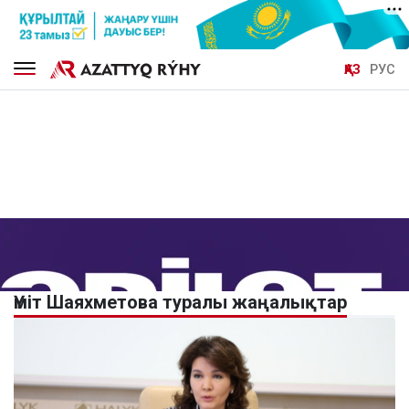
ҚАЗ
РУС
Үміт Шаяхметова туралы жаңалықтар