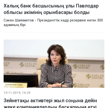
Халық банк басшысының ұлы Павлодар
облысы әкімінің орынбасары болды
Сәкен Шаяхметов - Президенттік кадр резервіне енген 300
адамның бірі
19.11.2019, 14:29
Зейнетақы активтері жыл соңына дейін
жеке компаниялардың басқаруына өтуі