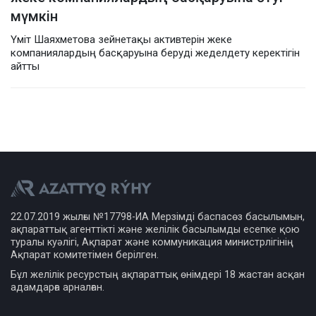
мүмкін
Үміт Шаяхметова зейнетақы активтерін жеке
компаниялардың басқаруына беруді жеделдету керектігін
айтты
22.07.2019 жылғы №17798-ИА Мерзімді баспасөз басылымын,
ақпараттық агенттікті және желілік басылымды есепке қою
туралы куәлігі, Ақпарат және коммуникация министрлігінің
Ақпарат комитетімен берілген.
Бұл желілік ресурстың ақпараттық өнімдері 18 жастан асқан
адамдарға арналған.