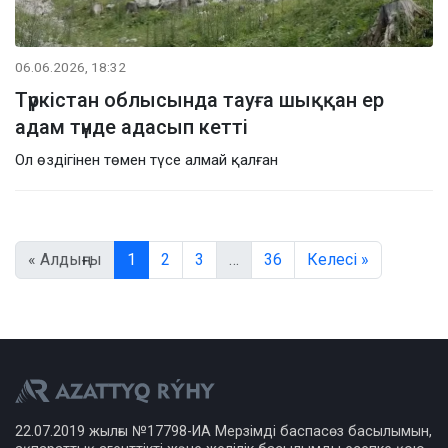
06.06.2026, 18:32
Түркістан облысында тауға шыққан ер
адам түнде адасып кетті
Ол өздігінен төмен түсе алмай қалған
« Алдыңғы
1
2
3
…
36
Келесі »
22.07.2019 жылғы №17798-ИА Мерзімді баспасөз басылымын,