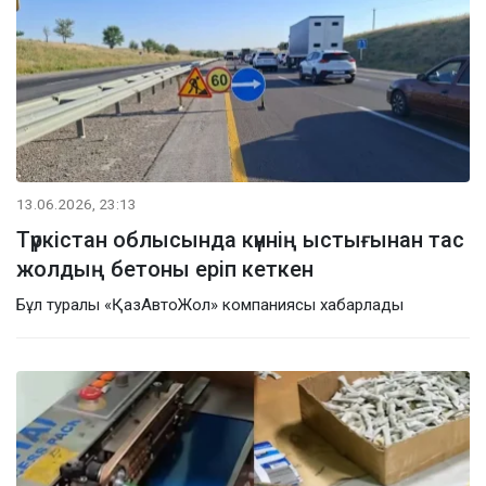
13.06.2026, 23:13
Түркістан облысында күннің ыстығынан тас
жолдың бетоны еріп кеткен
Бұл туралы «ҚазАвтоЖол» компаниясы хабарлады