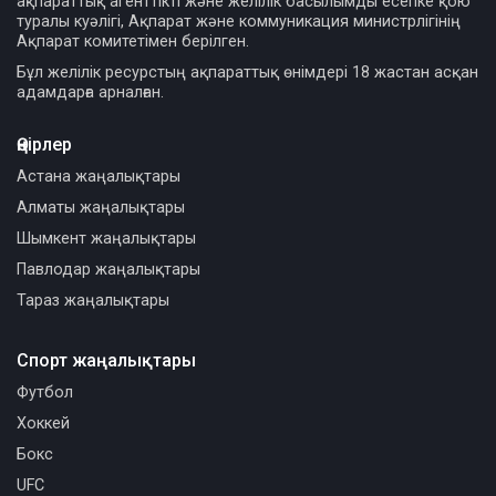
ақпараттық агенттікті және желілік басылымды есепке қою
туралы куәлігі, Ақпарат және коммуникация министрлігінің
Ақпарат комитетімен берілген.
Бұл желілік ресурстың ақпараттық өнімдері 18 жастан асқан
адамдарға арналған.
Өңірлер
Астана жаңалықтары
Алматы жаңалықтары
Шымкент жаңалықтары
Павлодар жаңалықтары
Тараз жаңалықтары
Спорт жаңалықтары
Футбол
Хоккей
Бокс
UFC