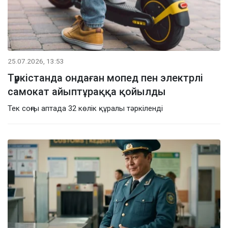
25.07.2026, 13:53
Түркістанда ондаған мопед пен электрлі
самокат айыптұраққа қойылды
Тек соңғы аптада 32 көлік құралы тәркіленді