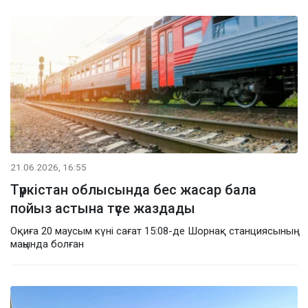
21.06.2026, 16:55
Түркістан облысында бес жасар бала
пойыз астына түсе жаздады
Оқиға 20 маусым күні сағат 15:08-де Шорнақ станциясының
маңында болған