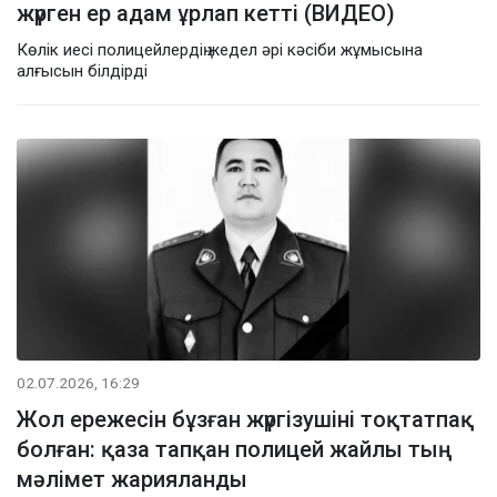
жүрген ер адам ұрлап кетті (ВИДЕО)
Көлік иесі полицейлердің жедел әрі кәсіби жұмысына
алғысын білдірді
02.07.2026, 16:29
Жол ережесін бұзған жүргізушіні тоқтатпақ
болған: қаза тапқан полицей жайлы тың
мәлімет жарияланды