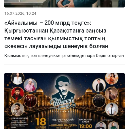
16.07.2026, 10:24
«Айналымы – 200 млрд теңге»:
Қырғызстаннан Қазақстанға заңсыз
темекі тасыған қылмыстық топтың
«көкесі» лауазымды шенеунік болған
Қылмыстық топ шенеунікке ірі көлемде пара беріп отырған