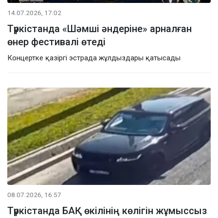
14.07.2026, 17:02
Түркістанда «Шәмші әндеріне» арналған
өнер фестивалі өтеді
Концертке қазіргі эстрада жұлдыздары қатысады
08.07.2026, 16:57
Түркістанда БАҚ өкілінің көлігін жұмыссыз