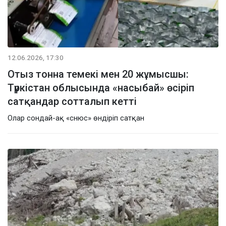
12.06.2026, 17:30
Отыз тонна темекі мен 20 жұмысшы:
Түркістан облысында «насыбай» өсіріп
сатқандар сотталып кетті
Олар сондай-ақ «снюс» өндіріп сатқан