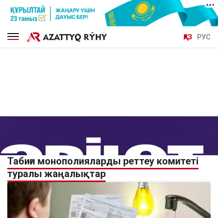
ҚАЗ
РУС
Табиғи монополияларды реттеу комитеті
туралы жаңалықтар