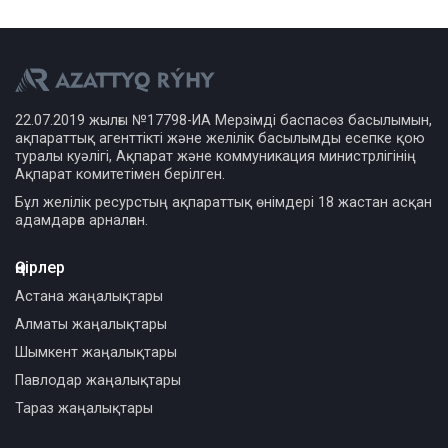
22.07.2019 жылғы №17798-ИА Мерзімді баспасөз басылымын,
ақпараттық агенттікті және желілік басылымды есепке қою
туралы куәлігі, Ақпарат және коммуникация министрлігінің
Ақпарат комитетімен берілген.
Бұл желілік ресурстың ақпараттық өнімдері 18 жастан асқан
адамдарға арналған.
Өңірлер
Астана жаңалықтары
Алматы жаңалықтары
Шымкент жаңалықтары
Павлодар жаңалықтары
Тараз жаңалықтары