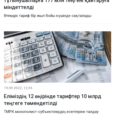
тұтынушыларға 177 млн теңгені қайтаруға
міндеттелді
Өтемдік тариф бір жыл бойы күшінде сақталады
19.09.2022, 12:35
Еліміздің 12 өңірінде тарифтер 10 млрд
теңгеге төмендетілді
ТМРК монополист-субъектілердің есептеріне талдау