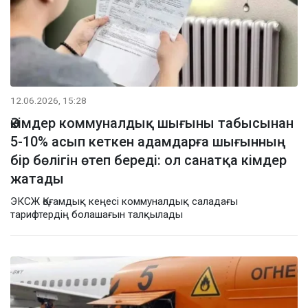
12.06.2026, 15:28
Әкімдер коммуналдық шығыны табысынан
5-10% асып кеткен адамдарға шығынның
бір бөлігін өтеп береді: ол санатқа кімдер
жатады
ЭКСЖ Қоғамдық кеңесі коммуналдық саладағы
тарифтердің болашағын талқылады