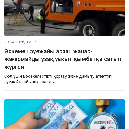
29.04.2026, 12:17
Өскемен әуежайы арзан жанар-
жағармайды ұзақ уақыт қымбатқа сатып
жүрген
Сол үшін Бәсекелестікті қорғау және дамыту агенттігі
әуежайға айыппұл салды