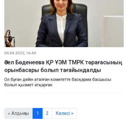
04.04.2022, 16:49
Әсел Бөденеева ҚР ҰЭМ ТМРК төрағасының
орынбасары болып тағайындалды
Ол бұған дейін аталған комитетте басқарма басшысы
болып қызмет атқарған
« Алдыңғы
1
2
Келесі »