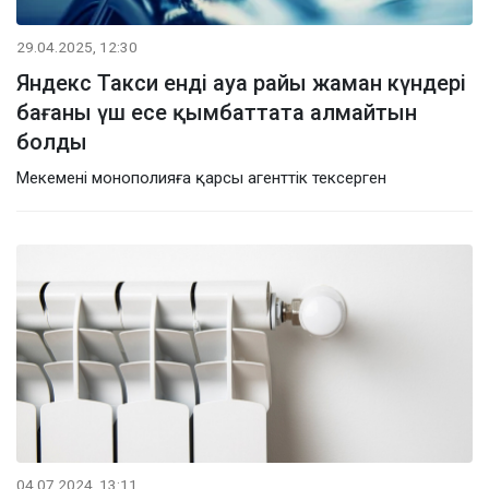
29.04.2025, 12:30
Яндекс Такси енді ауа райы жаман күндері
бағаны үш есе қымбаттата алмайтын
болды
Мекемені монополияға қарсы агенттік тексерген
04.07.2024, 13:11