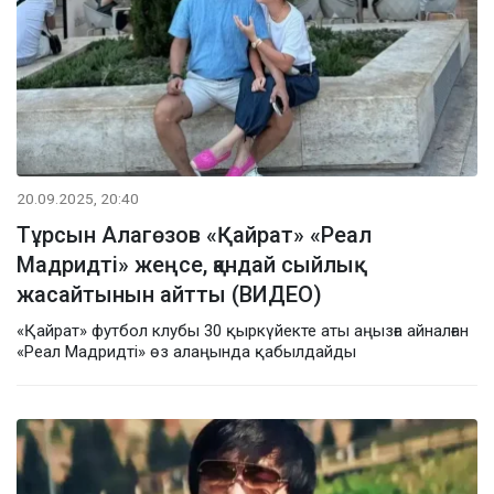
20.09.2025, 20:40
Тұрсын Алагөзов «Қайрат» «Реал
Мадридті» жеңсе, қандай сыйлық
жасайтынын айтты (ВИДЕО)
«Қайрат» футбол клубы 30 қыркүйекте аты аңызға айналған
«Реал Мадридті» өз алаңында қабылдайды