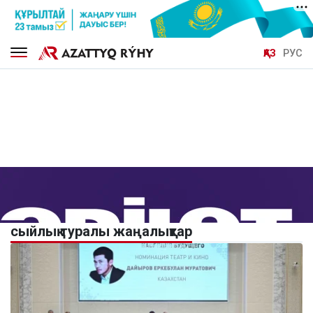
ҚАЗ
РУС
сыйлық туралы жаңалықтар