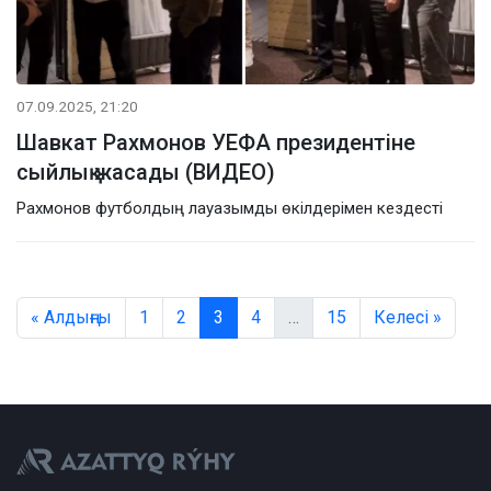
07.09.2025, 21:20
Шавкат Рахмонов УЕФА президентіне
сыйлық жасады (ВИДЕО)
Рахмонов футболдың лауазымды өкілдерімен кездесті
« Алдыңғы
1
2
3
4
…
15
Келесі »