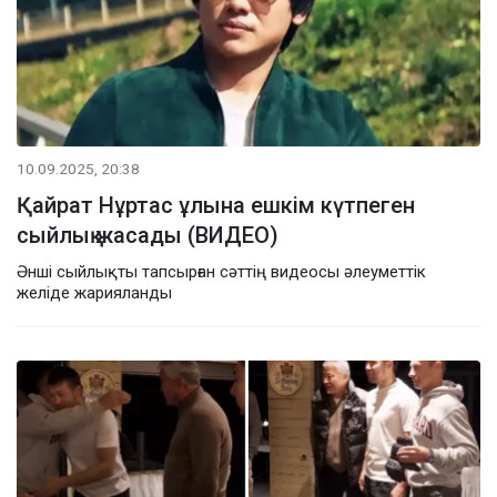
10.09.2025, 20:38
Қайрат Нұртас ұлына ешкім күтпеген
сыйлық жасады (ВИДЕО)
Әнші сыйлықты тапсырған сәттің видеосы әлеуметтік
желіде жарияланды