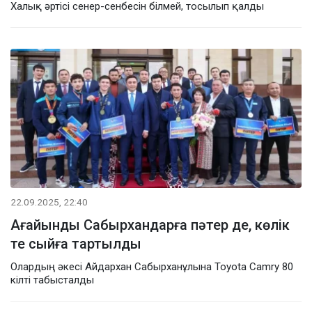
Халық әртісі сенер-сенбесін білмей, тосылып қалды
22.09.2025, 22:40
Ағайынды Сабырхандарға пәтер де, көлік
те сыйға тартылды
Олардың әкесі Айдархан Сабырханұлына Toyota Camry 80
кілті табысталды