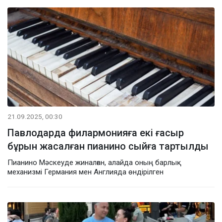
21.09.2025, 00:30
Павлодарда филармонияға екі ғасыр
бұрын жасалған пианино сыйға тартылды
Пианино Мәскеуде жиналған, алайда оның барлық
механизмі Германия мен Англияда өндірілген