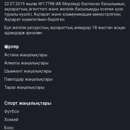
22.07.2019 жылғы №17798-ИА Мерзімді баспасөз басылымын,
ақпараттық агенттікті және желілік басылымды есепке қою
туралы куәлігі, Ақпарат және коммуникация министрлігінің
Ақпарат комитетімен берілген.
Бұл желілік ресурстың ақпараттық өнімдері 18 жастан асқан
адамдарға арналған.
Өңірлер
Астана жаңалықтары
Алматы жаңалықтары
Шымкент жаңалықтары
Павлодар жаңалықтары
Тараз жаңалықтары
Спорт жаңалықтары
Футбол
Хоккей
Бокс