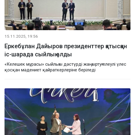
15.11.2025, 19:56
Еркебұлан Дайыров президенттер қатысқан
іс-шарада сыйлық алды
«Келешек мұрасы» сыйлығы дәстүрді жаңғыртуғ елеулі үлес
қосқан мәдениет қайраткерлеріне беріледі