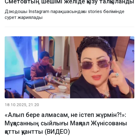
Сметовтың шешімі желіде қызу талқыланды
Дзюдошы Instagram парақшасындағы stories бөлімінде
сурет жариялады
18.10.2025, 21:20
«Алып бере алмасам, не істеп жүрмін?!»:
Мұқасанның сыйлығы Мақпал Жүнісованы
қатты қуантты (ВИДЕО)