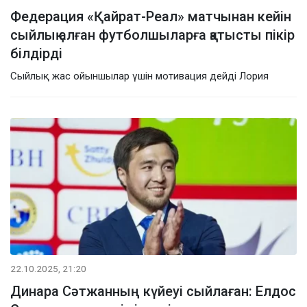
Федерация «Қайрат-Реал» матчынан кейін
сыйлық алған футболшыларға қатысты пікір
білдірді
Сыйлық жас ойыншылар үшін мотивация дейді Лория
22.10.2025, 21:20
Динара Сәтжанның күйеуі сыйлаған: Елдос