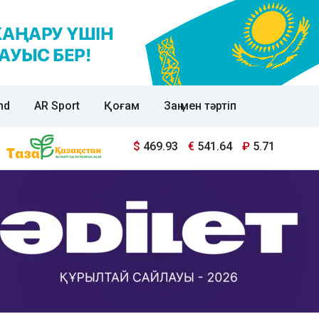
nd
AR Sport
Қоғам
Заң мен тәртіп
$
469.93
€
541.64
₽
5.71