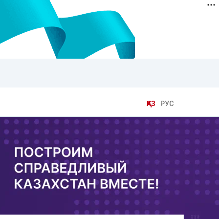
ҚАЗ
РУС