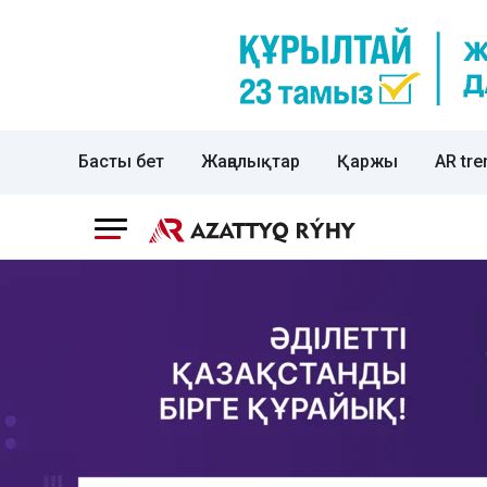
Басты бет
Жаңалықтар
Қаржы
AR tre