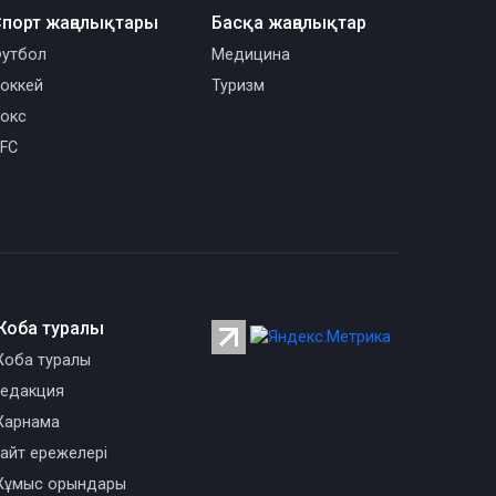
порт жаңалықтары
Басқа жаңалықтар
утбол
Медицина
оккей
Туризм
окс
FC
Жоба туралы
оба туралы
едакция
арнама
айт ережелері
ұмыс орындары