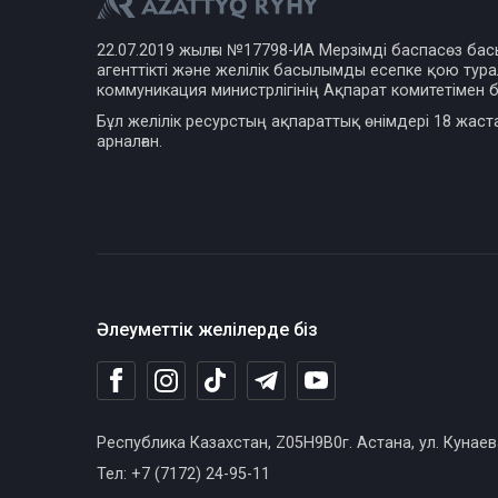
22.07.2019 жылғы №17798-ИА Мерзімді баспасөз ба
агенттікті және желілік басылымды есепке қою турал
коммуникация министрлігінің Ақпарат комитетімен б
Бұл желілік ресурстың ақпараттық өнімдері 18 жаст
арналған.
Әлеуметтік желілерде біз
Республика Казахстан, Z05H9B0г. Астана, ул. Кунаев
Тел: +7 (7172) 24-95-11