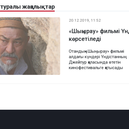
 туралы жаңалықтар
20.12.2019, 11:52
«Шыңырау» фильмі Үн
көрсетіледі
Отандық «Шыңырау» фильмі
алдағы күндері Үндістанның
Джейпур қаласында өтетін
кинофестивальге қатысады