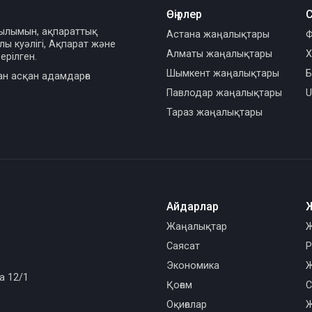
Өңірлер
С
сылымын, ақпараттық
Астана жаңалықтары
Ф
ы куәлігі, Ақпарат және
Алматы жаңалықтары
Х
ерілген.
Шымкент жаңалықтары
Б
ан асқан адамдарға
Павлодар жаңалықтары
U
Тараз жаңалықтары
Айдарлар
Жаңалықтар
Ж
Саясат
Р
Экономика
Ж
а 12/1
Қоғам
С
Оқиғалар
Ж