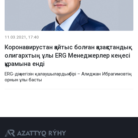
11.03.2021, 17:40
Коронавирустан қайтыс болған қазақстандық
олигархтың ұлы ERG Менеджерлер кеңесі
құрамына енді
ERG-дің негізін қалаушылардың бірі – Алиджан Ибрагимовтің
орнын ұлы басты