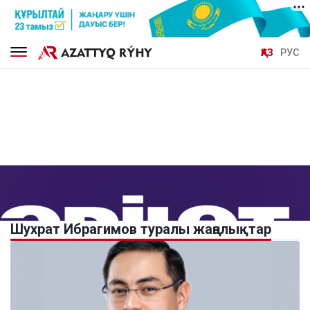
ҚАЗ
РУС
Шухрат Ибрагимов туралы жаңалықтар