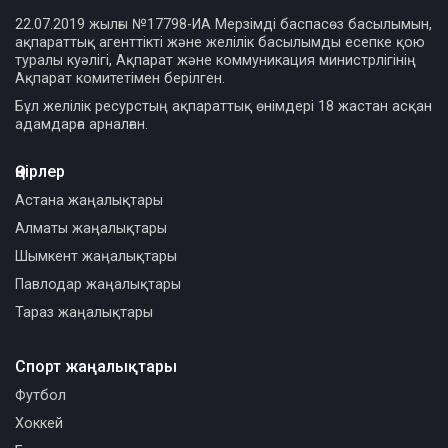
22.07.2019 жылғы №17798-ИА Мерзімді баспасөз басылымын,
ақпараттық агенттікті және желілік басылымды есепке қою
туралы куәлігі, Ақпарат және коммуникация министрлігінің
Ақпарат комитетімен берілген.
Бұл желілік ресурстың ақпараттық өнімдері 18 жастан асқан
адамдарға арналған.
Өңірлер
Астана жаңалықтары
Алматы жаңалықтары
Шымкент жаңалықтары
Павлодар жаңалықтары
Тараз жаңалықтары
Спорт жаңалықтары
Футбол
Хоккей