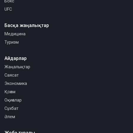
Бокс
UFC
Басқа жаңалықтар
Медицина
Туризм
Айдарлар
Жаңалықтар
Саясат
Экономика
Қоғам
Оқиғалар
Сұхбат
Әлем
Жоба туралы