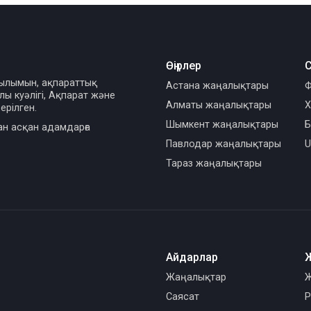
Өңірлер
С
сылымын, ақпараттық
Астана жаңалықтары
Ф
ы куәлігі, Ақпарат және
Алматы жаңалықтары
Х
ерілген.
Шымкент жаңалықтары
Б
ан асқан адамдарға
Павлодар жаңалықтары
U
Тараз жаңалықтары
Айдарлар
Жаңалықтар
Ж
Саясат
Р