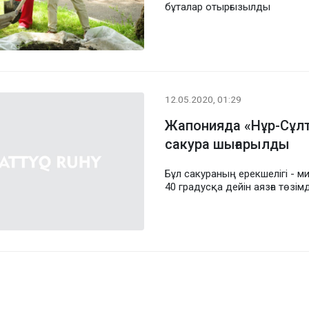
бұталар отырғызылды
12.05.2020, 01:29
Жапонияда «Нұр-Сұлт
сакура шығарылды
Бұл сакураның ерекшелігі - м
40 градусқа дейін аязға төзімд