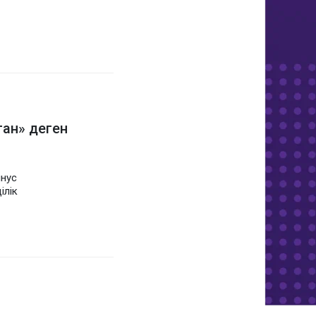
ан» деген
инус
ілік