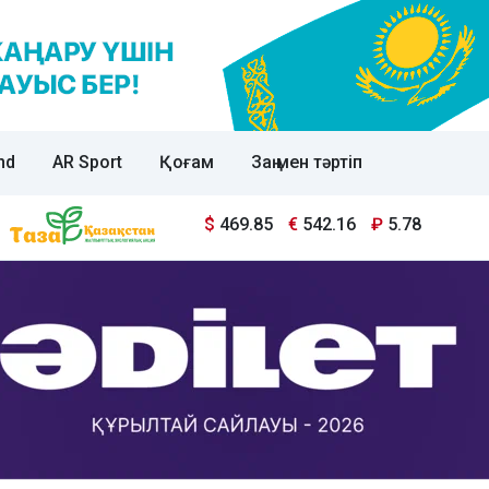
nd
AR Sport
Қоғам
Заң мен тәртіп
$
469.85
€
542.16
₽
5.78