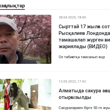
жаңалықтар
28.04.2025, 18:00
Сырттай 17 жылға сот
Рысқалиев Лондонда 
тамашалап жүрген в
жариялады (ВИДЕО)
Ол табиғатқа тамсанып жүр
12.05.2022, 17:42
Алматыда сакура ағ
отырғызылды
Сакуралармен бірге 50-ге жу