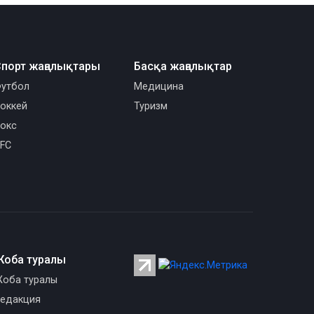
порт жаңалықтары
Басқа жаңалықтар
утбол
Медицина
оккей
Туризм
окс
FC
Жоба туралы
оба туралы
едакция