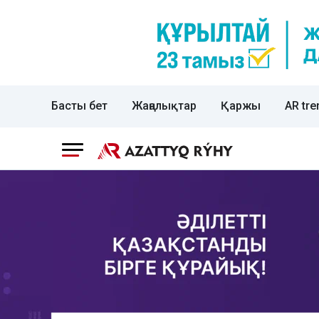
Басты бет
Жаңалықтар
Қаржы
AR tre