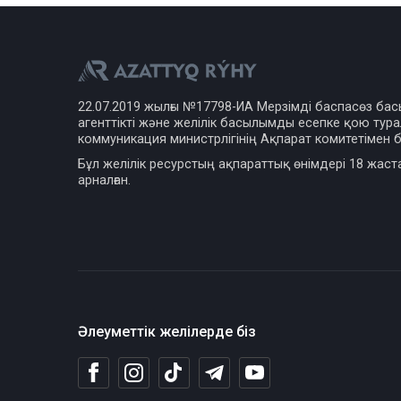
22.07.2019 жылғы №17798-ИА Мерзімді баспасөз ба
агенттікті және желілік басылымды есепке қою турал
коммуникация министрлігінің Ақпарат комитетімен б
Бұл желілік ресурстың ақпараттық өнімдері 18 жаст
арналған.
Әлеуметтік желілерде біз