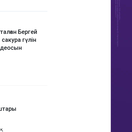
талған Бергей
сакура гүлін
идеосын
аштары
ық