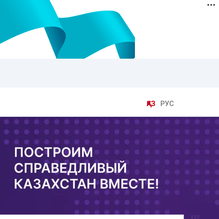
ҚАЗ
РУС