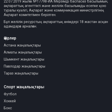
22.07.2019 жылғы №17798-ИА Мерзімді баспасөз басылымын,
ақпараттық агенттікті және желілік басылымды есепке қою
туралы куәлігі, Ақпарат және коммуникация министрлігінің
Ақпарат комитетімен берілген.
Бұл желілік ресурстың ақпараттық өнімдері 18 жастан асқан
адамдарға арналған.
Өңірлер
Астана жаңалықтары
Алматы жаңалықтары
Шымкент жаңалықтары
Павлодар жаңалықтары
Тараз жаңалықтары
Спорт жаңалықтары
Футбол
Хоккей
Бокс