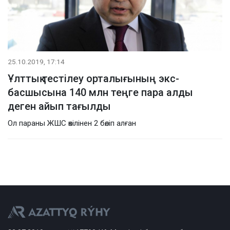
25.10.2019, 17:14
Ұлттық тестілеу орталығының экс-
басшысына 140 млн теңге пара алды
деген айып тағылды
Ол параны ЖШС өкілінен 2 бөліп алған