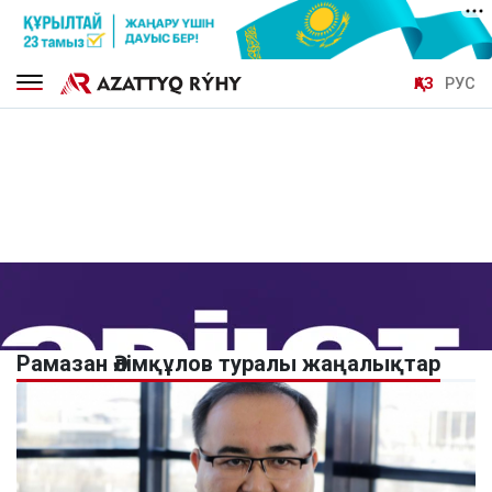
ҚАЗ
РУС
Рамазан Әлімқұлов туралы жаңалықтар