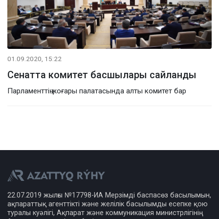
01.09.2020, 15:22
Сенатта комитет басшылары сайланды
Парламенттің жоғары палатасында алты комитет бар
22.07.2019 жылғы №17798-ИА Мерзімді баспасөз басылымын,
ақпараттық агенттікті және желілік басылымды есепке қою
туралы куәлігі, Ақпарат және коммуникация министрлігінің